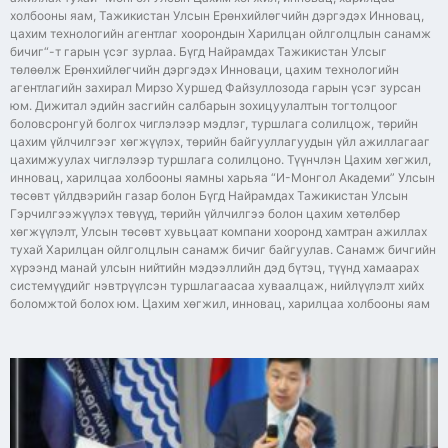
холбооны яам, Тажикистан Улсын Ерөнхийлөгчийн дэргэдэх Инновац,
цахим технологийн агентлаг хоорондын Харилцан ойлголцлын санамж
бичиг“-т гарын үсэг зурлаа. Бүгд Найрамдах Тажикистан Улсыг
төлөөлж Ерөнхийлөгчийн дэргэдэх Инноваци, цахим технологийн
агентлагийн захирал Мирзо Хуршед Файзуллозода гарын үсэг зурсан
юм. Дижитал эдийн засгийн салбарын зохицуулалтын тогтолцоог
боловсронгуй болгох чиглэлээр мэдлэг, туршлага солилцож, төрийн
цахим үйлчилгээг хөгжүүлэх, төрийн байгууллагуудын үйл ажиллагааг
цахимжуулах чиглэлээр туршлага солилцоно. Түүнчлэн Цахим хөгжил,
инновац, харилцаа холбооны яамны харьяа “И-Монгол Академи” Улсын
төсөвт үйлдвэрийн газар болон Бүгд Найрамдах Тажикистан Улсын
Гэрчилгээжүүлэх төвүүд, төрийн үйлчилгээ болон цахим хөтөлбөр
хөгжүүлэлт, Улсын төсөвт хувьцаат компани хооронд хамтран ажиллах
тухай Харилцан ойлголцлын санамж бичиг байгуулав. Санамж бичгийн
хүрээнд манай улсын нийтийн мэдээллийн дэд бүтэц, түүнд хамаарах
системүүдийг нэвтрүүлсэн туршлагаасаа хуваалцаж, нийлүүлэлт хийх
боломжтой болох юм. Цахим хөгжил, инновац, харилцаа холбооны яам