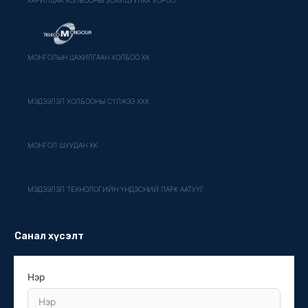
ХАРИЛЦАА ХОЛБООНЫ ЗОХИЦУУЛАХ ХОРОО
МОНГОЛЫН ЦАХИЛГААН ХОЛБОО ХК
МЭДЭЭЛЭЛ ХОЛБООНЫ СҮЛЖЭЭ ХХК
МОНГОЛ ШУУДАН ХК
МЭДЭЭЛЭЛ ТЕХНОЛОГИЙН ҮНДЭСНИЙ ПАРК ААТУҮГ
Санал хүсэлт
Нэр