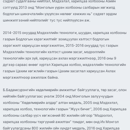
сэдэвт судалгааны нийтлэл, Мэдээлэл, харилцаа холбооны Азийн
сэтгүүлд 2013 онд “Монголын үүрэн холбооны салбарын хөгжилд
бодлогын шинэчлэлийн үзүүлсэн нөлөөг хэмжих нь” сэдэвт эрдэм
шинжилгээний нийтлэлийг тус тус нийтлүүлсэн аж.
2014-2015 онуудад Мэдээллийн технологи, шуудан, харилцаа холбооны
газрын Бодлогын хэрэгжилтийг зохицуулах хэлтэст бодлогын
хэрэгжилт хариуцсан мэргэжилтэн, 2015-2016 онуудад тус газрын
Мэдээллийн технологийн хэлтэст цахим засаг, мэдээллийн
технологийн эрх зүй, хариуцсан ахлах мэргэжилтнээр, 2016 оны 9
дүгээр сараас өнөөг хүртэл Харилцаа холбоо, мэдээллийн технологийн
газрын Цахим хөгжлийн газрын Цахим засаглал хариуцсан Ахлах
мэргэжилтнээр ажиллаж байна.
Б.Бадамсүрэнгийн хөдөлмөрийн амжилтыг байгууллага, төр засаг, олон
нийтийн байгууллагаас үнэлж 2004 онд Монголын залуучуудын
холбооны “Хөдөлмөрийн алдар” алтан медаль, 2005 онд Мэдээлэл,
харилцаа холбоо, технологийн газрын “Жуух бичиг”, 2006 онд Харилцаа
холбооны салбар үүсч хөгжсөний 80 жилийн ойгоор “Мэдээлэл,
харилцаа холбооны тэргүүний ажилтан” тэмдэг, мөн онд Их Монгол
байгуулагдсаны 800 жилийн ойн хүндэт медаль, 2016 онд Харилцаа