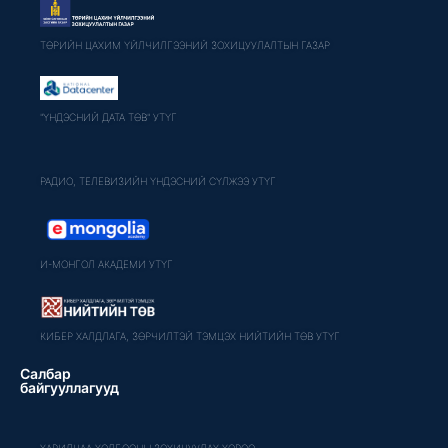
ТӨРИЙН ЦАХИМ ҮЙЛЧИЛГЭЭНИЙ ЗОХИЦУУЛАЛТЫН ГАЗАР
"ҮНДЭСНИЙ ДАТА ТӨВ" УТҮГ
РАДИО, ТЕЛЕВИЗИЙН ҮНДЭСНИЙ СҮЛЖЭЭ УТҮГ
И-МОНГОЛ АКАДЕМИ УТҮГ
КИБЕР ХАЛДЛАГА, ЗӨРЧИЛТЭЙ ТЭМЦЭХ НИЙТИЙН ТӨВ УТҮГ
Салбар
байгууллагууд