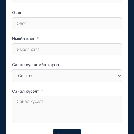
Овог
Имэйл хаяг
Санал хүсэлтийн төрөл
Санал хүсэлт