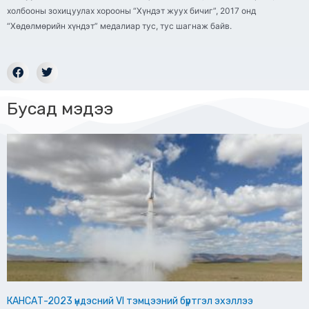
холбооны зохицуулах хорооны “Хүндэт жуух бичиг”, 2017 онд
“Хөдөлмөрийн хүндэт” медалиар тус, тус шагнаж байв.
Бусад мэдээ
КАНСАТ-2023 үндэсний VI тэмцээний бүртгэл эхэллээ