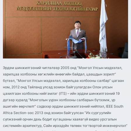
Эрдэм шинжилгээний чиглэлээр 2005 онд “Монгол Улсын мэдээлэл,
харилцаа холбооны хөгжлийн өнөөгийн байдал, цаашдын зорилт”
бүтээл, “Монгол Улсын мэдээлэл, харилцаа холбооны салбар” цагаан
ном, 2012 онд Тайланд улсад зохион байгуулагдсан Олон улсын
цахилгаан холбооны нийгэмлэг (ITS) – ийн эрдэм шинжилгээний 19
дүгээр хуралд “Монголын үүрэн холбооны салбарын бүтээмж, үр
ашигийн өөрчлөлт” сэдвээр эрдэм шинжилгээний нийтлэл, IEEE South
Africa Section-ээс 2013 онд зохион байгуулсан “Их сургуулийн
сүлжээний орчин дахь бодит хугацааны хааяагүй видео урсгалын
системийн архитектур, Сайн ирээдүйн төлөөх тогтвортой инженерчлэл”