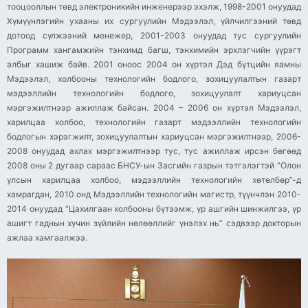
тооцооллын төвд электроникийн инженерээр эхэлж, 1998-2001 онуудад
Хүмүүнлэгийн ухааны их сургуулийн Мэдээлэл, үйлчилгээний төвд
дотоод сүлжээний менежер, 2001-2003 онуудад тус сургуулийн
Программ хангамжийн тэнхимд багш, тэнхимийн эрхлэгчийн үүрэгт
албыг хашиж байв. 2001 оноос 2004 он хүртэл Дэд бүтцийн яамны
Мэдээлэл, холбооны технологийн бодлого, зохицуулалтын газарт
мэдээллийн технологийн бодлого, зохицуулалт хариуцсан
мэргэжилтнээр ажиллаж байсан. 2004 – 2006 он хүртэл Мэдээлэл,
харилцаа холбоо, технологийн газарт мэдээллийн технологийн
бодлогын хэрэгжилт, зохицуулалтын хариуцсан мэргэжилтнээр, 2006-
2008 онуудад ахлах мэргэжилтнээр тус, тус ажиллаж ирсэн бөгөөд
2008 оны 2 дугаар сараас БНСУ-ын Засгийн газрын тэтгэлэгтэй “Олон
улсын харилцаа холбоо, мэдээллийн технологийн хөтөлбөр”-д
хамрагдан, 2010 онд Мэдээллийн технологийн магистр, түүнчлэн 2010-
2014 онуудад “Цахилгаан холбооны бүтээмж, үр ашгийн шинжилгээ, үр
ашигт гаднын хүчин зүйлийн нөлөөллийг үнэлэх нь” сэдвээр докторын
ажлаа хамгаалжээ.