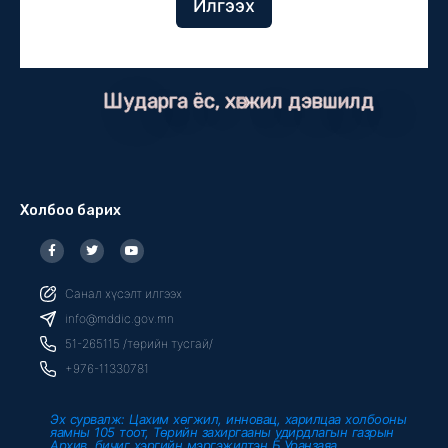
Илгээх
Шударга ёс, хөгжил дэвшилд
Холбоо барих
F
T
Y
a
w
o
c
i
u
e
t
t
b
t
u
Санал хүсэлт илгээх
o
e
b
o
r
e
info@mddic.gov.mn
k
-
51-265115 /төрийн тусгай/
f
+976-11330781
Эх сурвалж: Цахим хөгжил, инновац, харилцаа холбооны
яамны 105 тоот, Төрийн захиргааны удирдлагын газрын
Архив, бичиг хэргийн мэргэжилтэн Б.Уранзаяа,