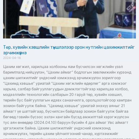
Төр, хувийн хэвшлийн түншлэлээр орон нутгийн цахимжилтийг
эрчимжүүлнэ
2024-04-16
Цахим хөгжил, харилцаа холбооны яам бүсчилсэн хөгжлийн үзэл
баримтлалд нийцүүлэн, “Цахим аймаг” бодлогын зөвлөмжийн хүрээнд
цахим шилжилтийг үндэсний хэмжээнд эрчимжүүлэх зорилгоор
“Цахимд хэвшье” уриатай “Цахим хөгжлийн өдөрлөг” арга хэмжээг
харьяа, салбар байгууллагуудын дэмжлэгтэйгээр харилцаа холбоо,
мэдээллийн технологийн салбарын 20 гаруй төр, хувийн хэвшил,
төрийн бус байгууллагын идэвх санаачилга, оролцоотойгоор хамтран
зохион байгуулж байна. “Цахимд хэвшье” уриатай энэхүү аяныг 21
аймагт үе шаттайгаар, бүсчилсэн байдлаар зохион байгуулж байгаа
бөгөөд говийн бүсээс эхлэн хангайн бүсэд амжилттай хэрэгжүүлсэн
тус аян өнөөдөр (2024.04.10) баруун бүсийн 4 дэх аймаг Увс аймагт
үргэлжилж байна. Цахим шилжилтийг үндэсний хэмжээнд
эрчимжүүлэх, төрийн цахим үйлчилгээний чанар, хүртээмжийг