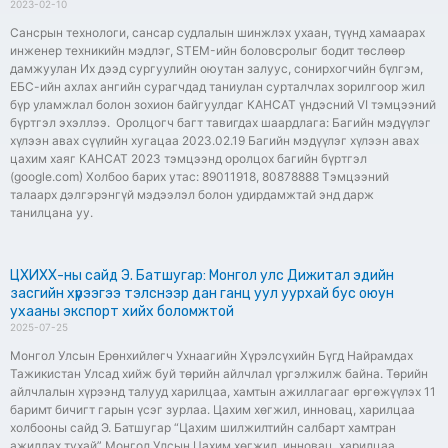
2023-02-10
Сансрын технологи, сансар судлалын шинжлэх ухаан, түүнд хамаарах
инженер техникийн мэдлэг, STEM-ийн боловсролыг бодит төслөөр
дамжуулан Их дээд сургуулийн оюутан залуус, сонирхогчийн бүлгэм,
ЕБС-ийн ахлах ангийн сурагчдад таниулан сурталчлах зорилгоор жил
бүр уламжлал болон зохион байгуулдаг КАНСАТ үндэсний VI тэмцээний
бүртгэл эхэллээ. Оролцогч багт тавигдах шаардлага: Багийн мэдүүлэг
хүлээн авах сүүлийн хугацаа 2023.02.19 Багийн мэдүүлэг хүлээн авах
цахим хаяг КАНСАТ 2023 тэмцээнд оролцох багийн бүртгэл
(google.com) Холбоо барих утас: 89011918, 80878888 Тэмцээний
талаарх дэлгэрэнгүй мэдээлэл болон удирдамжтай энд дарж
танилцана уу.
ЦХИХХ-ны сайд Э. Батшугар: Монгол улс Дижитал эдийн
засгийн хүрээгээ тэлснээр дан ганц уул уурхай бус оюун
ухааны экспорт хийх боломжтой
2025-07-25
Монгол Улсын Ерөнхийлөгч Ухнаагийн Хүрэлсүхийн Бүгд Найрамдах
Тажикистан Улсад хийж буй төрийн айлчлал үргэлжилж байна. Төрийн
айлчлалын хүрээнд талууд харилцаа, хамтын ажиллагааг өргөжүүлэх 11
баримт бичигт гарын үсэг зурлаа. Цахим хөгжил, инновац, харилцаа
холбооны сайд Э. Батшугар “Цахим шилжилтийн салбарт хамтран
ажиллах тухай” Монгол Улсын Цахим хөгжил, инновац, харилцаа