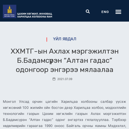
Skip
Me
Search
to
ENG
content
ҮЙЛ ЯВДАЛ
ХХМТГ-ын Ахлах мэргэжилтэн
Б.Бадамсүрэн “Алтан гадас”
одонгоор энгэрээ мялаалаа
2021.07.09
Монгол Улсад орчин цагийн Харилцаа холбооны салбар үүсэж
хөгжсөний 100 жилийн ойн босгон дээр Харилцаа холбоо, мэдээллийн
технологийн газрын Цахим хөгжлийн газрын Ахлах мэргэжилтэн
Б.Бадамсүрэн “Алтан гадас” одонг энгэртээ гялалзууллаа. Тэрбээр
хөдөлмөрийн гараагаа 1990 оноос Байгаль орчны яамны Мэдээлэл,