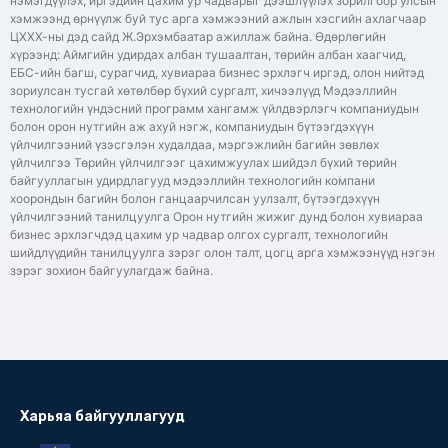
нэмэгдүүлэх, иргэдийн цахим ур чадварыг дээшлүүлэх зорилгоор улсын
хэмжээнд өрнүүлж буй тус арга хэмжээний ажлын хэсгийн ахлагчаар
ЦХХХ-ны дэд сайд Ж.Эрхэмбаатар ажиллаж байна. Өдөрлөгийн
хүрээнд: Аймгийн удирдах албан тушаалтан, төрийн албан хаагчид,
ЕБС-ийн багш, сурагчид, хувиараа бизнес эрхлэгч иргэд, олон нийтэд
зориулсан тусгай хөтөлбөр бүхий сургалт, хичээлүүд Мэдээллийн
технологийн үндэсний программ хангамж үйлдвэрлэгч компаниудын
болон орон нутгийн аж ахуй нэгж, компаниудын бүтээгдэхүүн
үйлчилгээний үзэсгэлэн худалдаа, мэргэжлийн багийн зөвлөх
үйлчилгээ Төрийн үйлчилгээг цахимжуулах шийдэл бүхий төрийн
байгууллагын удирдлагууд мэдээллийн технологийн компани
хоорондын багийн болон ганцаарчилсан уулзалт, бүтээгдэхүүн
үйлчилгээний танилцуулга Орон нутгийн жижиг дунд болон хувиараа
бизнес эрхлэгчдэд цахим ур чадвар олгох сургалт, технологийн
шийдлүүдийн танилцуулга зэрэг олон талт, цогц арга хэмжээнүүд нэгэн
зэрэг зохион байгуулагдаж байна.
Харьяа байгууллагууд