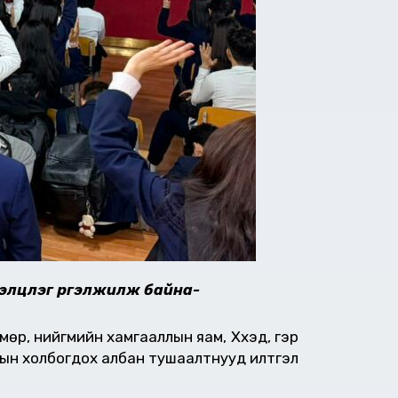
элцүүлэг үргэлжилж байна-
мөр, нийгмийн хамгааллын яам, Хүүхэд, гэр
-ын холбогдох албан тушаалтнууд илтгэл