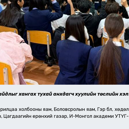
байдлыг хангах тухай анхдагч хуулийн төслийн хэл
арилцаа холбооны яам, Боловсролын яам, Гэр бүл, хөдөл
ар, Цагдаагийн ерөнхий газар, И-Монгол академи УТҮГ