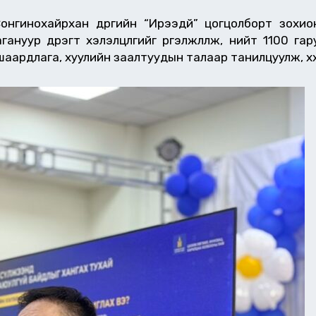
Сонгинохайрхан дүүргийн “Ирээдүй” цогцолборт зохио
гануур дүүрэгт хэлэлцүүлгийг үргэлжлүүлж, нийт 1100 га
аардлага, хуулийн заалтуудын талаар танилцуулж, хүүх