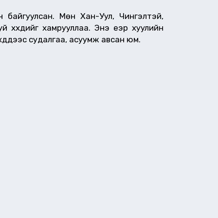
н байгуулсан. Мөн Хан-Уул, Чингэлтэй,
руй хүүхдийг хамрууллаа. Энэ үеэр хуулийн
дүүдээс судалгаа, асуумж авсан юм.