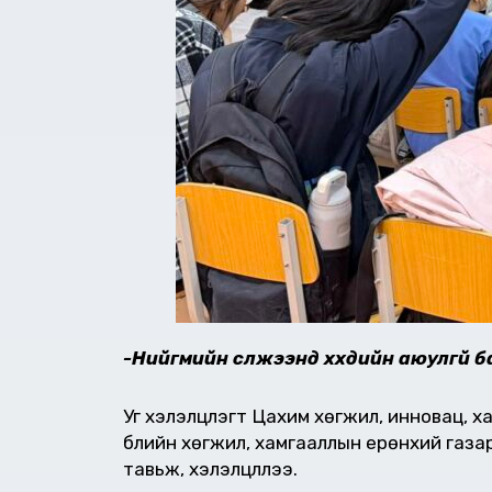
-Нийгмийн сүлжээнд хүүхдийн аюулгүй 
Уг хэлэлцүүлэгт Цахим хөгжил, инновац, х
бүлийн хөгжил, хамгааллын ерөнхий газ
тавьж, хэлэлцүүллээ.