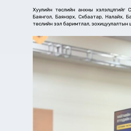
Хуулийн төслийн анхны хэлэлцүүлгийг 
Баянгол, Баянзүрх, Сүхбаатар, Налайх, Ба
төслийн үзэл баримтлал, зохицуулалтын ш