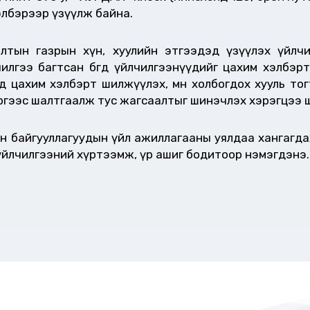
хэлбэрээр үзүүлж байна.
алтын газрын хүн, хуулийн этгээдэд үзүүлэх үйлч
лгээ багтсан бөгөөд үйлчилгээнүүдийг цахим хэлбэ
 цахим хэлбэрт шилжүүлэх, мөн холбогдох хууль то
өн зэргээс шалтгаалж тус жагсаалтыг шинэчлэх хэрэгцэ
н байгууллагуудын үйл ажиллагааны уялдаа хангагдаж
 үйлчилгээний хүртээмж, үр ашиг бодитоор нэмэгдэнэ.