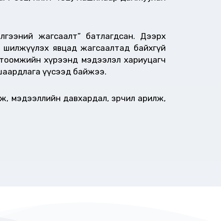
илгээний жагсаалт” батлагдсан. Дээрх
рт шилжүүлэх явцад жагсаалтад байхгүй
гтоомжийн хүрээнд мэдээлэл хариуцагч
э шаардлага үүсээд байжээ.
, мэдээллийн давхардал, зөрчил арилж,