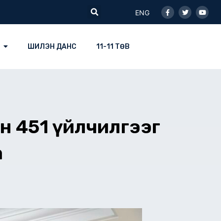
Facebook-
Twitter
Youtu
Search
f
ENG
ШИЛЭН ДАНС
11-11 ТӨВ
н 451 үйлчилгээг
а