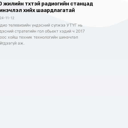
0 жилийн түүхтэй радиогийн станцад
инэчлэл хийх шаардлагатай
24-11-12
дио телевизийн үндэсний сүлжээ УТҮГ нь
дэсний стратегийн гол обьект хэдий ч 2017
оос хойш техник технологийн шинэчлэл
йгдээгүй аж.