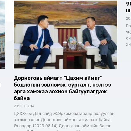
9
ш
20
Ра
үн
он
хи
Дорноговь аймагт “Цахим аймаг”
н
бодлогын зөвлөмж, сургалт, үнэлгээ
арга хэмжээ зохион байгуулагдаж
байна
2023-08-14
ЦХХХ-ны Дэд сайд Ж.Эрхэмбаатараар ахлуулсан
ажлын хэсэг Дорноговь аймагт ажиллаж байна.
Өнөөдөр (2023.08.14) Дорноговь аймгийн Засаг