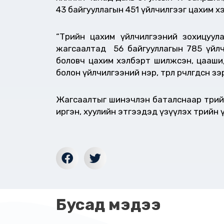
43 байгууллагын 451 үйлчилгээг цахим 
“Төрийн цахим үйлчилгээний зохицуул
жагсаалтад 56 байгууллагын 785 үйлчи
боловч цахим хэлбэрт шилжсэн, цаашид
болон үйлчилгээний нэр, төрөл өөрчлөгдс
Жагсаалтыг шинэчлэн баталснаар төрий
иргэн, хуулийн этгээдэд үзүүлэх төрийн
Бусад мэдээ