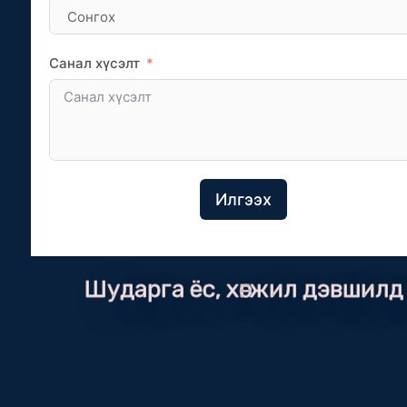
Санал хүсэлт
Илгээх
Шударга ёс, хөгжил дэвшилд