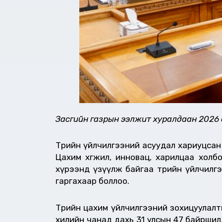
Засгийн газрын ээлжит хуралдаан 2026 
Төрийн үйлчилгээний асуудал хариуцсан
Цахим хөгжил, инновац, харилцаа холб
хүрээнд үзүүлж байгаа төрийн үйлчилг
гаргахаар боллоо.
Төрийн цахим үйлчилгээний зохицуулалт
хилийн чанад дахь 31 улсын 47 байршил