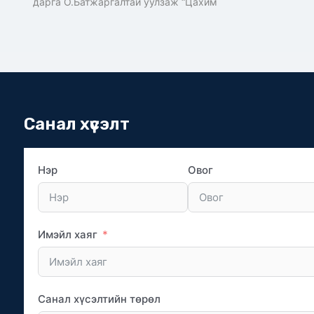
дарга О.Батжаргалтай уулзаж “Цахим
Санал хүсэлт
Нэр
Овог
Имэйл хаяг
Санал хүсэлтийн төрөл