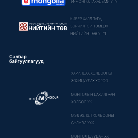
И-МОНГОЛ АКАДЕМИ УТҮГ
КИБЕР ХАЛДЛАГА,
ЗӨРЧИЛТЭЙ ТЭМЦЭХ
НИЙТИЙН ТӨВ УТҮГ
Салбар
байгууллагууд
ХАРИЛЦАА ХОЛБООНЫ
ЗОХИЦУУЛАХ ХОРОО
МОНГОЛЫН ЦАХИЛГААН
ХОЛБОО ХК
МЭДЭЭЛЭЛ ХОЛБООНЫ
СҮЛЖЭЭ ХХК
МОНГОЛ ШУУДАН ХК