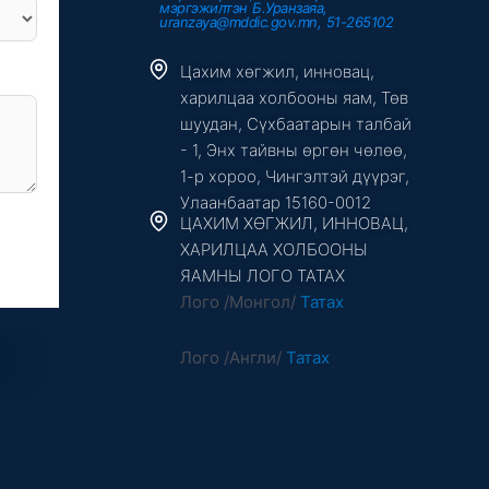
мэргэжилтэн Б.Уранзаяа,
uranzaya@mddic.gov.mn, 51-265102
Цахим хөгжил, инновац,
харилцаа холбооны яам, Төв
шуудан, Сүхбаатарын талбай
- 1, Энх тайвны өргөн чөлөө,
1-р хороо, Чингэлтэй дүүрэг,
Улаанбаатар 15160-0012
ЦАХИМ ХӨГЖИЛ, ИННОВАЦ,
ХАРИЛЦАА ХОЛБООНЫ
ЯАМНЫ ЛОГО ТАТАХ
Лого /Монгол/
Татах
Лого /Англи/
Татах