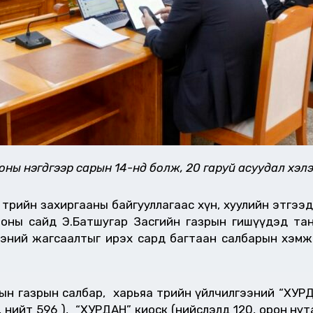
оны нэгдүгээр сарын 14-нд болж, 20 гаруй асуудал хэ
 төрийн захиргааны байгууллагаас хүн, хуулийн этгээ
ооны сайд Э.Батшугар Засгийн газрын гишүүдэд тан
ээний жагсаалтыг ирэх сард багтаан салбарын хэмж
ын газрын салбар, харьяа төрийн үйлчилгээний “ХУРДА
, нийт 596 ), “ХУРДАН” киоск (нийслэлд 120, орон ну