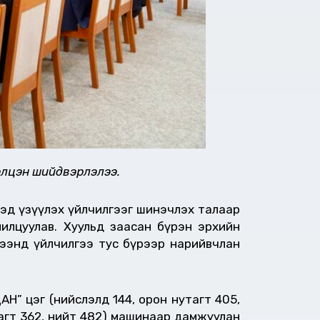
лэлцэн шийдвэрлэлээ.
дэд үзүүлэх үйлчилгээг шинэчлэх талаар
илцуулав. Хуульд заасан бүрэн эрхийн
ээнд үйлчилгээ тус бүрээр нарийвчлан
Н” цэг (нийслэлд 144, орон нутагт 405,
тагт 362, нийт 482) машинаар дамжуулан