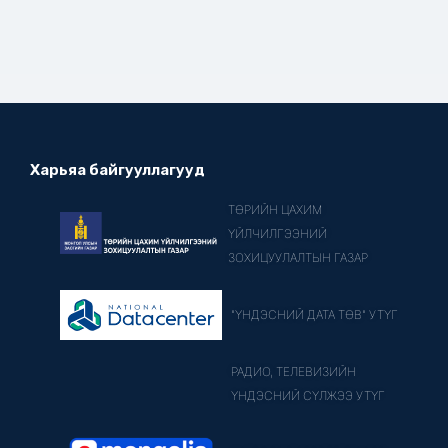
Харьяа байгууллагууд
ТӨРИЙН ЦАХИМ
ҮЙЛЧИЛГЭЭНИЙ
ЗОХИЦУУЛАЛТЫН ГАЗАР
"ҮНДЭСНИЙ ДАТА ТӨВ" УТҮГ
РАДИО, ТЕЛЕВИЗИЙН
ҮНДЭСНИЙ СҮЛЖЭЭ УТҮГ