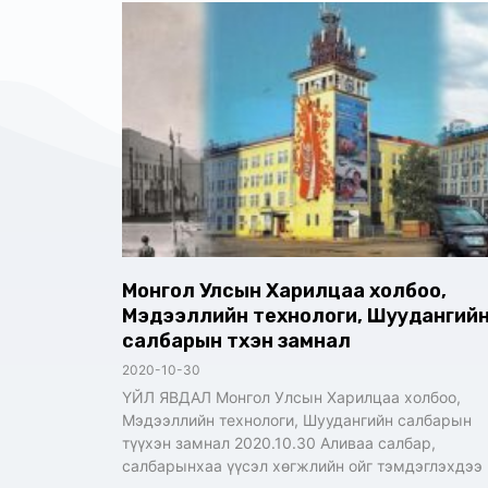
Монгол Улсын Харилцаа холбоо,
Мэдээллийн технологи, Шуудангий
салбарын түүхэн замнал
2020-10-30
ҮЙЛ ЯВДАЛ Монгол Улсын Харилцаа холбоо,
Мэдээллийн технологи, Шуудангийн салбарын
түүхэн замнал 2020.10.30 Аливаа салбар,
салбарынхаа үүсэл хөгжлийн ойг тэмдэглэхдээ