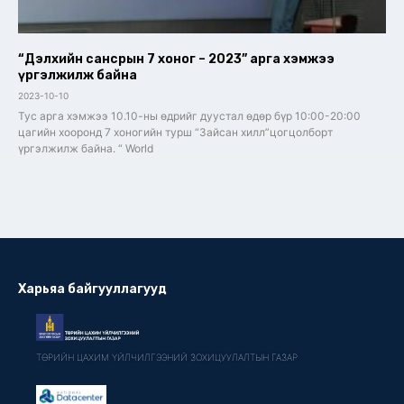
“Дэлхийн сансрын 7 хоног – 2023” арга хэмжээ
үргэлжилж байна
2023-10-10
Тус арга хэмжээ 10.10-ны өдрийг дуустал өдөр бүр 10:00-20:00
цагийн хооронд 7 хоногийн турш “Зайсан хилл”цогцолборт
үргэлжилж байна. “ World
Харьяа байгууллагууд
ТӨРИЙН ЦАХИМ ҮЙЛЧИЛГЭЭНИЙ ЗОХИЦУУЛАЛТЫН ГАЗАР