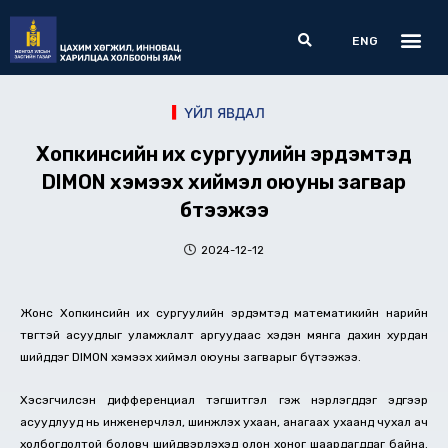
Skip
Me
Search
to
ENG
content
ҮЙЛ ЯВДАЛ
Хопкинсийн их сургуулийн эрдэмтэд
DIMON хэмээх хиймэл оюуны загвар
бүтээжээ
2024-12-12
Жонс Хопкинсийн их сургуулийн эрдэмтэд математикийн нарийн
төвөгтэй асуудлыг уламжлалт аргуудаас хэдэн мянга дахин хурдан
шийддэг DIMON хэмээх хиймэл оюуны загварыг бүтээжээ.
Хэсэгчилсэн дифференциал тэгшитгэл гэж нэрлэгддэг эдгээр
асуудлууд нь инженерчлэл, шинжлэх ухаан, анагаах ухаанд чухал ач
холбогдолтой боловч шийдвэрлэхэд олон хоног шаардагддаг байна.