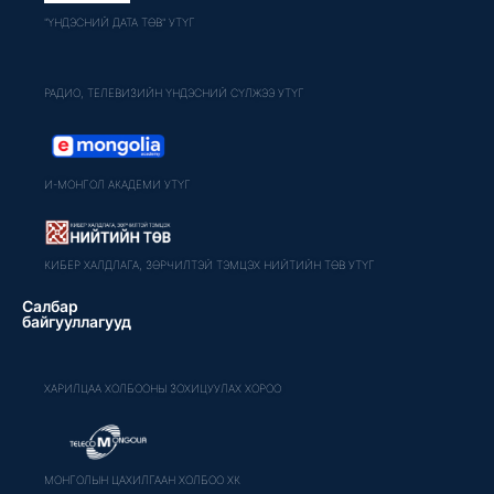
"ҮНДЭСНИЙ ДАТА ТӨВ" УТҮГ
РАДИО, ТЕЛЕВИЗИЙН ҮНДЭСНИЙ СҮЛЖЭЭ УТҮГ
И-МОНГОЛ АКАДЕМИ УТҮГ
КИБЕР ХАЛДЛАГА, ЗӨРЧИЛТЭЙ ТЭМЦЭХ НИЙТИЙН ТӨВ УТҮГ
Салбар
байгууллагууд
ХАРИЛЦАА ХОЛБООНЫ ЗОХИЦУУЛАХ ХОРОО
МОНГОЛЫН ЦАХИЛГААН ХОЛБОО ХК