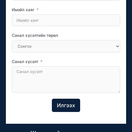
Имэйл хаяг
Санал хүсэлтийн төрөл
Санал хүсэлт
Илгээх