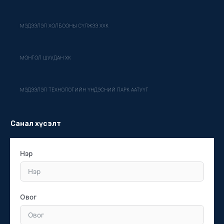
МЭДЭЭЛЭЛ ХОЛБООНЫ СҮЛЖЭЭ ХХК
МОНГОЛ ШУУДАН ХК
МЭДЭЭЛЭЛ ТЕХНОЛОГИЙН ҮНДЭСНИЙ ПАРК ААТУҮГ
Санал хүсэлт
Нэр
Овог