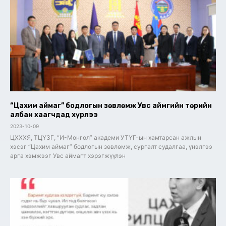
“Цахим аймаг” бодлогын зөвлөмж Увс аймгийн төрийн
албан хаагчдад хүрлээ
2023-10-09
ЦХХХЯ, ТЦҮЗГ, “И-Монгол” академи УТҮГ-ын хамтарсан ажлын
хэсэг “Цахим аймаг” бодлогын зөвлөмж, сургалт судалгаа, үнэлгээ
арга хэмжээг Увс аймагт хэрэгжүүлэн