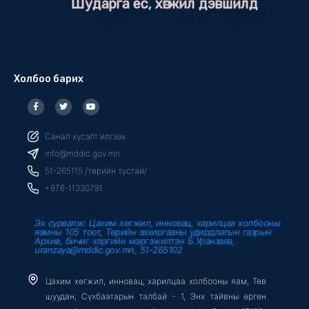
Шударга ёс, хөгжил дэвшилд
Холбоо барих
F
T
Y
a
w
o
c
i
u
e
t
t
b
t
u
Санал хүсэлт илгээх
o
e
b
o
r
e
info@mddic.gov.mn
k
-
51-265115 /төрийн тусгай/
f
+976-11330781
Эх сурвалж: Цахим хөгжил, инновац, харилцаа холбооны
яамны 105 тоот, Төрийн захиргааны удирдлагын газрын
Архив, бичиг хэргийн мэргэжилтэн Б.Уранзаяа,
uranzaya@mddic.gov.mn, 51-265102
Цахим хөгжил, инновац, харилцаа холбооны яам, Төв
шуудан, Сүхбаатарын талбай - 1, Энх тайвны өргөн