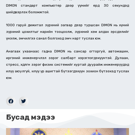
DIMON стандарт компьютер дээр үүнийг ердөө 30 секундэд
шийдвэрлэх боломжтой.
1000 гаруй дижитал зүрхний загвар дээр туршсан DIMON нь хүний
зүрхний цохилтыг нарийн тооцоолж, зүрхний хэм алдах эрсдэлийг
үнэлж, эмчилгээ санал болгоход эмч нарт туслах юм.
Анагаах ухаанаас гадна DIMON нь сансар огторгуй, автомашин,
иргэний инженерчлэл зэрэг салбарт хэрэглэгдэхүүнтэй. Дулаан,
стресс, хөдөлгөөн зэрэг физик системийг хуртай дуурайж инженерүүдэд
илүү аюулгүй, илүү үр ашигтай бүтээгдэхүүн зохион бүтээхэд туслах
юм.
Бусад мэдээ