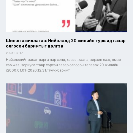
Шилэн ажиллагаа: Нийслэлд 20 жилийн туршид газар
олгосон баримтыг дэлгэв
2023-05-17
Нийслэлийн засаг дарга нар хэнд, хэзээ, хаана, хэрхэн яаж, ямар
хэмжээ, зориулалтаар хэрхэн газар олгосон талаарх 20 жилийн
/2000.01.01-2020.12.31/ түүх-баримт