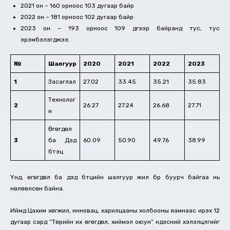
2021 он – 160 орноос 103 дугаар байр
2022 он – 181 орноос 102 дугаар байр
2023 он – 193 орноос 109 дүгээр байранд тус, тус
эрэмбэлэгджээ.
№
Шалгуур
2020
2021
2022
2023
1
Засаглал
27.02
33.45
35.21
35.83
Технолог
2
26.27
27.24
26.68
27.71
и
Өгөгдөл
3
ба Дэд
60.09
50.90
49.76
38.99
бүтэц
Үүнд, өгөгдөл ба дэд бүтцийн шалгуур жил бүр буурч байгаа нь
нөлөөлсөн байна.
Иймд Цахим хөгжил, инновац, харилцааны холбооны яамнаас ирэх 12
дугаар сард “Төрийн их өгөгдөл, хиймэл оюун” үндэсний хэлэлцүүлгийг