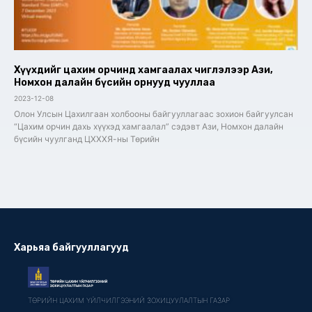
Хүүхдийг цахим орчинд хамгаалах чиглэлээр Ази,
Номхон далайн бүсийн орнууд чууллаа
2023-12-08
Олон Улсын Цахилгаан холбооны байгууллагаас зохион байгуулсан
“Цахим орчин дахь хүүхэд хамгаалал” сэдэвт Ази, Номхон далайн
бүсийн чуулганд ЦХХХЯ-ны Төрийн
Харьяа байгууллагууд
ТӨРИЙН ЦАХИМ ҮЙЛЧИЛГЭЭНИЙ ЗОХИЦУУЛАЛТЫН ГАЗАР