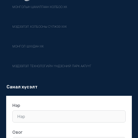
МОНГОЛЫН ЦАХИЛГААН ХОЛБОО ХК
МЭДЭЭЛЭЛ ХОЛБООНЫ СҮЛЖЭЭ ХХК
МОНГОЛ ШУУДАН ХК
МЭДЭЭЛЭЛ ТЕХНОЛОГИЙН ҮНДЭСНИЙ ПАРК ААТУҮГ
Санал хүсэлт
Нэр
Овог