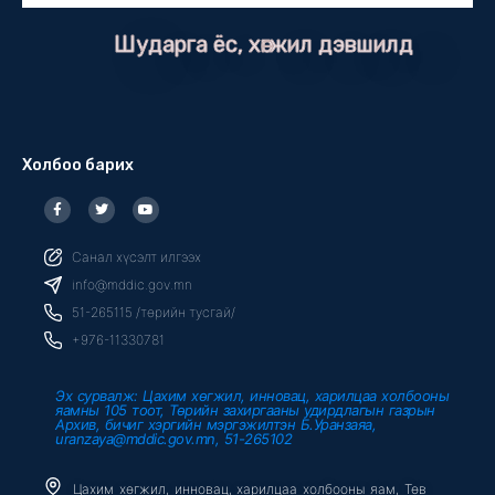
Шударга ёс, хөгжил дэвшилд
Холбоо барих
F
T
Y
a
w
o
c
i
u
e
t
t
b
t
u
Санал хүсэлт илгээх
o
e
b
o
r
e
info@mddic.gov.mn
k
-
51-265115 /төрийн тусгай/
f
+976-11330781
Эх сурвалж: Цахим хөгжил, инновац, харилцаа холбооны
яамны 105 тоот, Төрийн захиргааны удирдлагын газрын
Архив, бичиг хэргийн мэргэжилтэн Б.Уранзаяа,
uranzaya@mddic.gov.mn, 51-265102
Цахим хөгжил, инновац, харилцаа холбооны яам, Төв