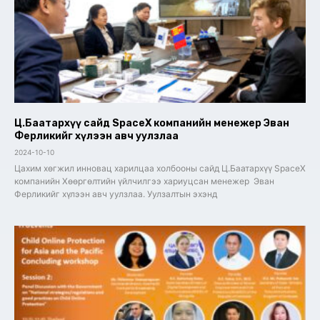
Ц.Баатархүү сайд SpaceX компанийн менежер Эван
Ферликийг хүлээн авч уулзлаа
2024-10-10
Цахим хөгжил инновац харилцаа холбооны сайд Ц.Баатархүү SpaceX
компанийн Хөөргөлтийн үйлчилгээ хариуцсан менежер Эван
Ферликийг хүлээн авч уулзлаа. Уулзалтын эхэнд