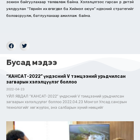
зохион байгуулахаар төлөвлөж байна. Хэлэлцүүлгээс гарсан үр дүнтэй
уялдуулан “Төрийн их өгөгдөл ба Хиймэл оюун” үндэсний стратегийг
боловсруулж, батлуулахаар ажиллаж байна.
Бусад мэдээ
“КАНСАТ-2022” үндэсний V тэмцээний урьдчилсан
загварын хэлэлцүүлэг боллоо
2022-04-23
ҮЙЛ ЯВДАЛ “КАНСАТ-2022” үндэсний V тэмцээний урьдчилсан
загварын хэлэлцүүлэг боллоо 2022.04.23 Монгол Улсад сансрын
технологийг хөгжүүлэх, энэ салбарын хүний нөөцийг