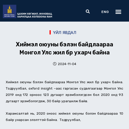
Skip
Me
Search
to
ENG
content
ҮЙЛ ЯВДАЛ
Хиймэл оюуны бэлэн байдлаараа
Монгол Улс жил бүр ухарч байна
2024-11-04
Хиймэл оюуны бэлэн байдлаараа Монгол Улс жил бүр ухарч байна.
Тодруулбал, oxford insight –аас гаргасан судалгаагаар Монгол Улс
2019 онд 172 орноос 123 дугаарт эрэмбэлэгдсэн бол 2020 онд 93
дугаарт эрэмбэлэгдэж, 30 байр урагшилж байв.
Харамсалтай нь, 2020 оноос хиймэл оюуны бэлэн байдлаараа 10
байр ухарсан үзүүлэлттэй байна. Тодруулбал,