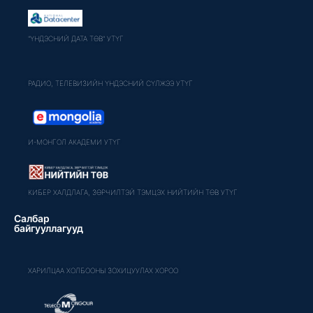
"ҮНДЭСНИЙ ДАТА ТӨВ" УТҮГ
РАДИО, ТЕЛЕВИЗИЙН ҮНДЭСНИЙ СҮЛЖЭЭ УТҮГ
И-МОНГОЛ АКАДЕМИ УТҮГ
КИБЕР ХАЛДЛАГА, ЗӨРЧИЛТЭЙ ТЭМЦЭХ НИЙТИЙН ТӨВ УТҮГ
Салбар
байгууллагууд
ХАРИЛЦАА ХОЛБООНЫ ЗОХИЦУУЛАХ ХОРОО