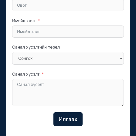
Имэйл хаяг
Санал хүсэлтийн төрөл
Санал хүсэлт
Илгээх