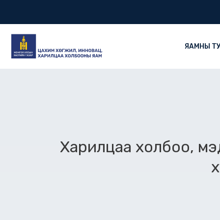
Skip
to
content
ЯАМНЫ Т
Харилцаа холбоо, м
х