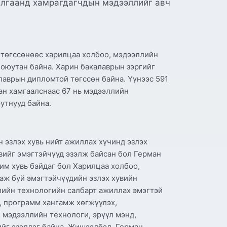
алгаанд хамрагдагчдын мэдээллийг авч
 төгссөнөөс харилцаа холбоо, мэдээллийн
й оюутан байна. Харин бакалаврын зэргийг
лаврын дипломтой төгссөн байна. Үүнээс 591
тан хамгаалснаас 67 нь мэдээллийн
юутнууд байна.
 эзлэх хувь нийт ажиллах хүчинд эзлэх
вийг эмэгтэйчүүд эзэлж байсан бол Герман
им хувь байдаг бол Харилцаа холбоо,
лаж буй эмэгтэйчүүдийн эзлэх хувийн
лийн технологийн салбарт ажиллах эмэгтэй
, программ хангамж хөгжүүлэх,
 мэдээллийн технологи, эрүүл мэнд,
ийг эзэлдэг байна. Жишээлбэл, Герман,