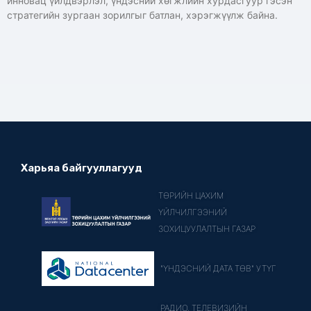
инновац үйлдвэрлэл, үндэсний хөгжлийн хурдасгуур гэсэн
стратегийн зургаан зорилгыг батлан, хэрэгжүүлж байна.
Харьяа байгууллагууд
ТӨРИЙН ЦАХИМ
ҮЙЛЧИЛГЭЭНИЙ
ЗОХИЦУУЛАЛТЫН ГАЗАР
"ҮНДЭСНИЙ ДАТА ТӨВ" УТҮГ
РАДИО, ТЕЛЕВИЗИЙН