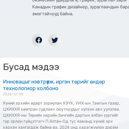
Канадын график дизайнер, зураглаачдын бар
эмэгтэйчүүд байна.
Бусад мэдээ
Инновацыг нэвтрүүлж, иргэн төрийг өндөр
технологиор холбоно
2024-12-09
Хүний эрхийн өдөрт зориулан ХЭҮК, УИХ-ын Тамгын газар,
ЦХИХХЯ хамтран судлаач оюутнуудыг хүлээн авч уулзлаа.
ЦХИХХЯ-ны Төрийн нарийн бичгийн даргын албан үүргийг
түр орлон гүйцэтгэгч П.Алтан-Од тус яаманд хүний эрх
хэрхэн хангагдаж байна вэ, 2024 онд хэрэгжүүлэх дүрэм