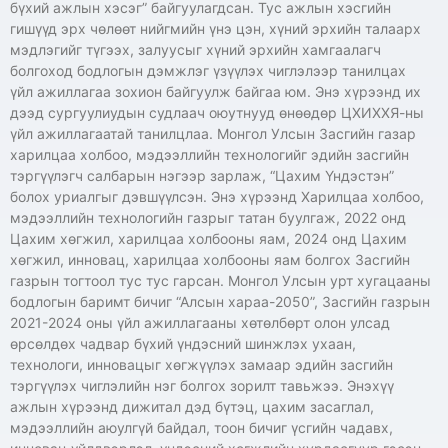
бүхий ажлын хэсэг” байгуулагдсан. Тус ажлын хэсгийн
гишүүд эрх чөлөөт нийгмийн үнэ цэн, хүний эрхийн талаарх
мэдлэгийг түгээх, залуусыг хүний эрхийн хамгаалагч
болгоход бодлогын дэмжлэг үзүүлэх чиглэлээр танилцах
үйл ажиллагаа зохион байгуулж байгаа юм. Энэ хүрээнд их
дээд сургуулиудын судлаач оюутнууд өнөөдөр ЦХИХХЯ-ны
үйл ажиллагаатай танилцлаа. Монгол Улсын Засгийн газар
харилцаа холбоо, мэдээллийн технологийг эдийн засгийн
тэргүүлэгч салбарын нэгээр зарлаж, “Цахим Үндэстэн”
болох уриалгыг дэвшүүлсэн. Энэ хүрээнд Харилцаа холбоо,
мэдээллийн технологийн газрыг татан буулгаж, 2022 онд
Цахим хөгжил, харилцаа холбооны яам, 2024 онд Цахим
хөгжил, инновац, харилцаа холбооны яам болгох Засгийн
газрын тогтоол тус тус гарсан. Монгол Улсын урт хугацааны
бодлогын баримт бичиг “Алсын хараа-2050”, Засгийн газрын
2021-2024 оны үйл ажиллагааны хөтөлбөрт олон улсад
өрсөлдөх чадвар бүхий үндэсний шинжлэх ухаан,
технологи, инновацыг хөгжүүлэх замаар эдийн засгийн
тэргүүлэх чиглэлийн нэг болгох зорилт тавьжээ. Энэхүү
ажлын хүрээнд дижитал дэд бүтэц, цахим засаглал,
мэдээллийн аюулгүй байдал, тоон бичиг үсгийн чадавх,