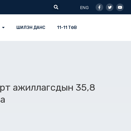
Facebook-
Twitter
Youtu
Search
f
ENG
ШИЛЭН ДАНС
11-11 ТӨВ
рт ажиллагсдын 35,8
на