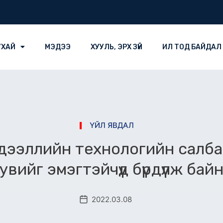
УХАЙ
МЭДЭЭ
ХУУЛЬ, ЭРХ ЗҮЙ
ИЛ ТОД БАЙДАЛ
ҮЙЛ ЯВДАЛ
эдээллийн технологийн салба
увийг эмэгтэйчүүд бүрдүүлж бай
2022.03.08