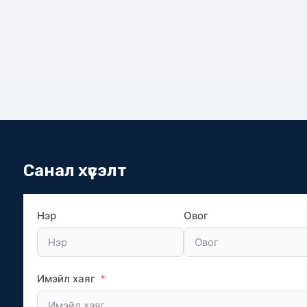
Санал хүсэлт
Нэр
Овог
Имэйл хаяг