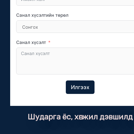
Санал хүсэлтийн төрөл
Санал хүсэлт
Илгээх
Шударга ёс, хөгжил дэвшилд