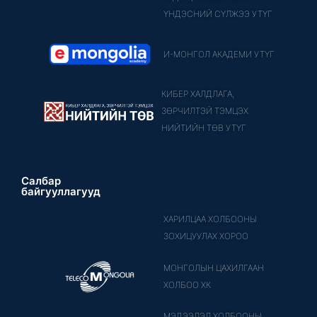
ҮНДЭСНИЙ СҮЛЖЭЭ УТҮГ
И-МОНГОЛ АКАДЕМИ УТҮГ
КИБЕР ХАЛДЛАГА,
ЗӨРЧИЛТЭЙ ТЭМЦЭХ
НИЙТИЙН ТӨВ УТҮГ
Салбар
байгууллагууд
ХАРИЛЦАА ХОЛБООНЫ
ЗОХИЦУУЛАХ ХОРОО
МОНГОЛЫН ЦАХИЛГААН
ХОЛБОО ХК
МЭДЭЭЛЭЛ ХОЛБООНЫ