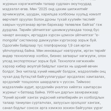
журмын хэрэгжилтийн талаар судлаач оюутнуудад
мэдээлэл өгөв. Мөн “2025 онд цахим шилжилтийг
эрчимжүүлж, шуудан, харилцаа холбооны хуульд нэмэлт
өөрчлөлт оруулах болон дроны тухай хуулийн төслийг
хаврын чуулганаар өргөн барихаар төлөвлөж байгаа” гэж
дурдлаа. Төрийн үйлчилгээг цахимжуулахдаа тоонд бус
чанарт анхаарч, иргэддээ хүрсэн цомхон үйлчилгээг “e-
mongolia” системээр дамжуулан хүргэхээр зорьж буй.
Одоогийн байдлаар тус платформоор 1,9 сая иргэн
үйлчлүүлээд байна. Мөн инновацыг нэвтрүүлж, иргэн төрийг
өндөр технологиор холбох, бизнес загварыг хөгжүүлж, олон
улсад экспортлохыг зорьж буй. Технологи хөгжихийн
хэрээр кибер аюулгүй байдлыг хангах нь шүдний өвчин
болдог. Энэ чиглэлд хүний нөөцийг бэлдэж, мэдээллийн онц
чухал дэд бүтэцтэй байгууллагуудыг эрсдэлээс хамгаалах,
эрсдэлийг тооцоолох шаардлага ч үүссэн. Тиймээс
мэдээллийн аудит, эрсдэлийн үнэлгээ хийлгэх хамтарсан
журмыг ч батлаад байна. УИХ-ын даргын захирамжаар
“Хүний эрхийг хангах үндэсний хөтөлбөрийн ач холбогдлын
талаар таниулан сурталчлах, залуусын оролцоог хангаж,
санал бодлыг сонсох арга хэмжээ зохион байгуулах үүрэг