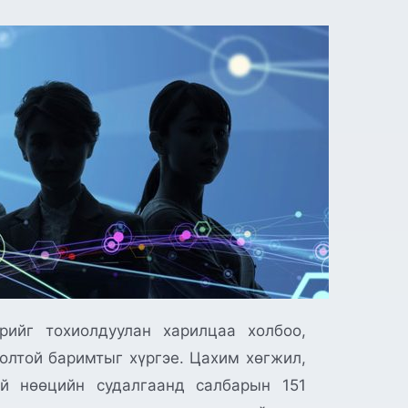
ийг тохиолдуулан харилцаа холбоо,
олтой баримтыг хүргэе. Цахим хөгжил,
й нөөцийн судалгаанд салбарын 151