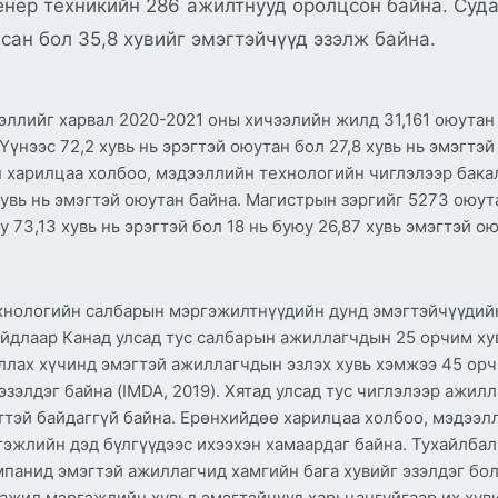
енер техникийн 286 ажилтнууд оролцсон байна. Суд
йсан бол 35,8 хувийг эмэгтэйчүүд эзэлж байна.
эллийг харвал 2020-2021 оны хичээлийн жилд 31,161 оюутан
үнээс 72,2 хувь нь эрэгтэй оюутан бол 27,8 хувь нь эмэгтэ
н харилцаа холбоо, мэдээллийн технологийн чиглэлээр бака
 хувь нь эмэгтэй оюутан байна. Магистрын зэргийг 5273 оюу
 73,13 хувь нь эрэгтэй бол 18 нь буюу 26,87 хувь эмэгтэй о
хнологийн салбарын мэргэжилтнүүдийн дунд эмэгтэйчүүдийн
айдлаар Канад улсад тус салбарын ажиллагчдын 25 орчим ху
иллах хүчинд эмэгтэй ажиллагчдын эзлэх хувь хэмжээ 45 орч
зэлдэг байна (IMDA, 2019). Хятад улсад тус чиглэлээр ажил
ттэй байдаггүй байна. Ерөнхийдөө харилцаа холбоо, мэдээл
эжлийн дэд бүлгүүдээс ихээхэн хамаардаг байна. Тухайлбал
панид эмэгтэй ажиллагчид хамгийн бага хувийг эзэлдэг бол
г ажил мэргэжлийн хувьд эмэгтэйчүүд харьцангуйгаар их хув