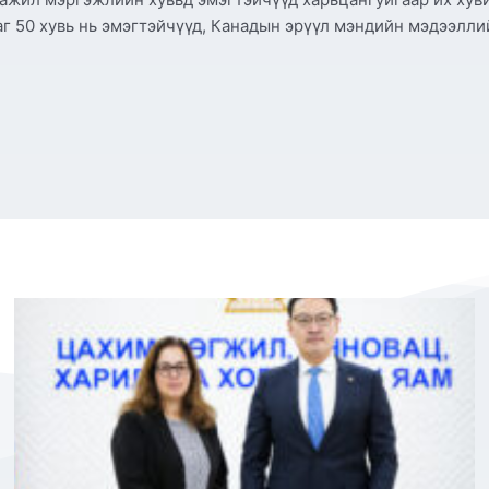
аг 50 хувь нь эмэгтэйчүүд, Канадын эрүүл мэндийн мэдээл