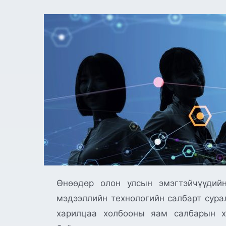
Өнөөдөр олон улсын эмэгтэйчүүдийн
мэдээллийн технологийн салбарт сура
харилцаа холбооны яам салбарын хү