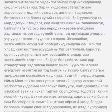
засаглалыг төлөөлж чадахгүй байгаа гэдгийг судлаачид
онцолж байсан юм. Харин Үндэсний статистикийн
хорооноос өгөгдлийн стандарт, ангилал, кодчилолыг
баталсан ч төр болон хувийн хэвшлийн байгууллагууд нь
мөрддөггүй, стандарт, код ашиглах ажил нь төлөвшөөгүй,
байгууллага тус бүр өөр өөрсдийнхөөрөө өгөгдлийн
хадгалдаг нь эргээд түүнийг эргэлтэд оруулахад хүндрэл
учруулдаг зэрэг асуудлыг хөндлөө. Жишээлбэл,
хаягжилтийн асуудлыг оролцогчид хөндсөн юм. Монгол
Улсад хаягжилтийн асуудал нь Хот байгуулалт, барилга,
орон сууцжуулалтын яам өөрсдийн стандартаар
хаягжилтийг хадгалсан байдаг бол нийслэл мөн өөр
стандартаар хадгалсан байдаг ажээ. Түүнчлэн аливаа
өгөгдлийг нээлттэй ил тод болгох нь тухайн байгууллагын
удирдлагын манлайлал маш чухал гэдгийг талууд онцлов.
Иймд Монгол Улс олон улсын жишгийн дагуу өгөгдөлтэй
холбоотой үндэсний зөвлөлийг байгуулж, шат дараатай арга
хэмжээг авах нь чухал гэдгийг оролцогчид тодотгов. Хүний
нөөцийн хувьд Цахим хөгжил, инновац, харилцаа холбооны
яам Боловсролын яамтай хамтран ойрын 4 жилд бэлдэх
боловсон хүчний квотыг тодорхойлвол, их дээд сургуулиуд