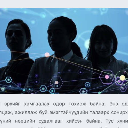
 эрхийг хамгаалах өдөр тохиож байна. Энэ өдр
лцаж, ажиллаж буй эмэгтэйчүүдийн талаарх сонирх
ний нөөцийн судалгааг хийсэн байна. Тус хүни