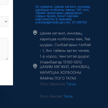
Эх сурвалж: Цахим хөгжил, инновац,
харилцаа холбооны яамны 105 тоот,
Төрийн захиргааны удирдлагын
газрын Архив, бичиг хэргийн
мэргэжилтэн Б.Уранзаяа,
uranzaya@mddic.gov.mn, 51-265102
Цахим хөгжил, инновац,
харилцаа холбооны яам, Төв
шуудан, Сүхбаатарын талбай
- 1, Энх тайвны өргөн чөлөө,
1-р хороо, Чингэлтэй дүүрэг,
Улаанбаатар 15160-0012
ЦАХИМ ХӨГЖИЛ, ИННОВАЦ,
ХАРИЛЦАА ХОЛБООНЫ
ЯАМНЫ ЛОГО ТАТАХ
Лого /Монгол/
Татах
Лого /Англи/
Татах