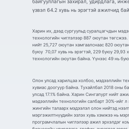
байгууллагын захирал, удирдлага, инж
үзвэл 64.2 хувь нь эрэгтэй ажилчид ба
Харин их, дээд сургуульд суралцагчдын мэдэ
технологийн чиглэлээр 887 оюутан төгсжээ. Ү
нийт 25,727 оюутан хамгаалснаас 820 оюута
буюу 70,07 хувь нь эрэгтэй, 229 буюу 29,93
технологийн оюутан байна. Үүнээс 49 нь буюу
Олон улсад харилцаа холбоо, мэдээллийн те
хувиас доогуур байна. Тухайлбал 2018 оны б
улсад 17.1% байна. Харин Сингапурт нийт аж
мэдээллийн технологийн салбарт 30%-ийг л э
жингийн талаарх мэдээлэл олон нийтэд нээл
мэргэжилтнүүдийн эзлэх хувь хэмжээ нь мэрг
програмчлалын чиглэлээр ажил эрхэлдэг ком
бизнесийн удирдлага, график, зураглал зэрэ