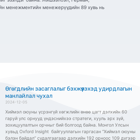
лийн менежментийн менежерүүдийн 89 хувь нь
Өгөгдлийн засаглалыг бэхжүүлэхэд удирдлагын
манлайлал чухал
2024-12-05
Хиймэл оюуны үсрэнгүй хөгжлийн өнөө цагт дэлхийн 60
гаруй улс орнууд үндэснийхээ стратеги, хууль эрх зүй,
зохицуулалтын орчныг бий болгоод байна. Монгол Улсын
хувьд Oxford Insight байгууллагын гаргасан “Хиймэл оюуны
бэлэн байдал” судалгаагаар дэлхийн 192 орноос 109 дүгээр