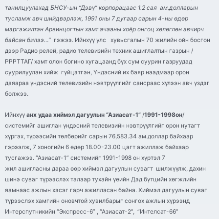
танилцуулахад БНСУ-
ын
“
Дэвү
” корпорацаас 1.2 сая ам.долларын
тусламж авч шийдвэрлэж, 1991 оны 7 дугаар сарын 4-
ны
өдөр
мэргэжилтэн Арвинцогтын хамт ачааны хоёр онгоц хөлөглөн авчирч
байсан билээ…”
гэжээ. Ийнхүү улс хувьсгалын 70 жилийн ойн босгон
дээр Радио
релей
, радио телевизийн техник ашиглалтын газрын /
РРРТТАГ/ хамт олон богино хугацаанд бүх сум суурин газруудад
суурилуулан хийж гүйцэтгэн, Үндэсний их баяр наадмаар орон
даяараа үндэсний телевизийн нэвтрүүлгийг сансраас хүлээн авч үздэг
болжээ.
Ийнхүү
анх удаа хиймэл дагуулын “
Азиасат
-1”
/
1991-1998он
/
системийг ашиглан үндэсний телевизийн нэвтрүүлгийг орон нутагт
хүргэх, түрээсийн төлбөрийг сарын 76,583.34 ам.доллар байхаар
гэрээлж, 7 хоногийн 6 өдөр 18.00-23.00 цагт ажиллаж байхаар
тусгажээ. “
Азиасат
-1” системийг 1991-1998 он хүртэл 7
жил ашигласны дараа өөр хиймэл дагуулын сувагт шилжүүлж, дахин
шинэ суваг түрээслэх талаар тухайн үеийн Дэд бүтцийн хөгжлийн
яамнаас ажлын хэсэг гарч ажилласан байна. Хиймэл дагуулын суваг
түрээслэх хамгийн оновчтой хувилбарыг сонгох ажлын хүрээнд
Интерспутникийн “Экспресс-6” , “
Азиасат
-2”, “Интелсат-66”