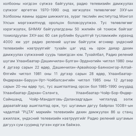
холбооны нэгдсэн сүлжээ байгуулах, радио телевизийн дамжуулах
сүлжээг өргөтгөх 1970-1990 онд хөгжүүлэх төлөвлөгөөг ЗХУ-ын
Холбооны яамны эрдэм шинжилгээ, зураг төслийн институтэд Монгол
Улсын мэргэжилтнүүд оролцон боловсруулжээ. Тус төлөвлөгөөг
хэрэгжүүлэх, БНМАУ байгуулагдсаны 50 жилийн ой тохиож байгааг
тохиолдуулан ЗХУ-аас 60 сая рублийн буцалтгүй тусламжийн хүрээнд
4000 км урт радио релений шугам байгуулж өгснөөр үндэсний
телевизийн нэвтрүүлгийг тухайн цаг үед нь орон даяар дахин
дамжуулах сүлжээний суурь тавигдсан юм. Тухайлбал, Радио релений
шугам Улаанбаатар-Дашинчилэн-Булган-Эрдэнэтийн чиглэл 1980 оны
4 дүгээр сарын 22 өдөр, Дашинчилэн-Арвайхээр-Баянхонгор-Алтай-
Өлгийн чиглэл 1981 оны 11 дүгээр сарын 28 өдөр, Улаанбаатар-
Өндөрхаан-Баруун-Урт-Чойбалсангийн чиглэл 1985 оны 12 дугаар
сарын 20-ны өдөр тус, тус ашиглалтанд орсон бол 1985-1990 онуудад
Улаанбаатар-Дархан-Сэлэнгэ, Улаанбаатар-Чойр-Бор-Өндөр-
Сайншанд, Чойр-Мандалговь-Даланзадгадын чиглэлүүд ээлж
дараатайгаар ашиглалтад орж, тус шугамын дагуу байрлах 100Вт-ын
чадалтай “РЦТА” маркийн телевизийн дахин дамжуулах 86 ш станц
ажиллаж, үндэсний телевизийн нэвтрүүлгийг Радио релений шугамын
дагуух сум сууринд түгээн хүргэж байжээ.