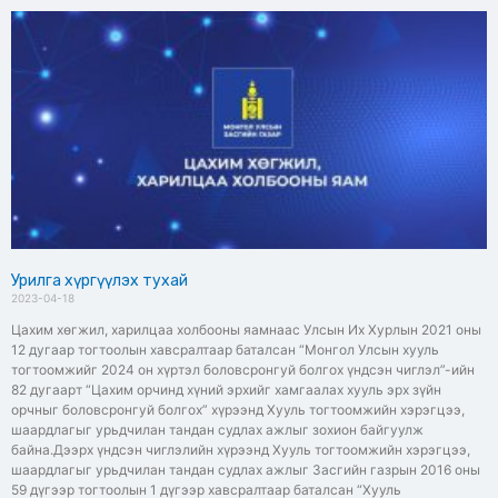
Урилга хүргүүлэх тухай
2023-04-18
Цахим хөгжил, харилцаа холбооны яамнаас Улсын Их Хурлын 2021 оны
12 дугаар тогтоолын хавсралтаар баталсан “Монгол Улсын хууль
тогтоомжийг 2024 он хүртэл боловсронгуй болгох үндсэн чиглэл”-ийн
82 дугаарт “Цахим орчинд хүний эрхийг хамгаалах хууль эрх зүйн
орчныг боловсронгуй болгох” хүрээнд Хууль тогтоомжийн хэрэгцээ,
шаардлагыг урьдчилан тандан судлах ажлыг зохион байгуулж
байна.Дээрх үндсэн чиглэлийн хүрээнд Хууль тогтоомжийн хэрэгцээ,
шаардлагыг урьдчилан тандан судлах ажлыг Засгийн газрын 2016 оны
59 дүгээр тогтоолын 1 дүгээр хавсралтаар баталсан “Хууль