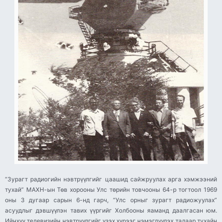
“Зурагт радиогийн нэвтрүүлгийг цаашид сайжруулах арга хэмжээний
тухай” МАХН-ын Төв хорооны Улс төрийн товчооны 64-р тогтоол 1969
оны 3 дугаар сарын 6-нд гарч, “Улс орныг зурагт радиожуулах”
асуудлыг дэвшүүлэн тавих үүргийг Холбооны яаманд даалгасан юм.
Ийнхүү телевизийн нэвтрүүлгийг үзэх хүрээг нэмэгдүүлэх талаар тухайн