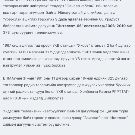
төхөөрөмжийг нийлүүлэх” тендерт “Сансар
кабель
”-ийн телевиз
шалгарч хэрэгжүүлсэн байна. Ийнхүү манай улс хиймэл дагуул
түрээслэн ашиглах гэрээгээ
3 дахь удаагаа
өөрчлөн 66 градуст
байрлалтай хиймэл дагуулын
“Интелсат-66” системээр
/
2006-2010 он
/
373 сум сууринг
телевизжүүлэв
.
1967 онд ашиглалтад орсон
УКВ
станцын “
Якорь
” станцыг 2 ба 4 дүгээр
сувгийн
АТРС
маркийн ЗХУ-д үйлдвэрлэсэн 5
кВт
хүчин чадалтай шинэ
станцаар шинэчлэн ашиглалтад оруулж УБ хотын иргэд чанартай өнгөт
нэвтрүүлэг хүлээн авч үзэх болжээ.
БНМАУ-
ын
ЗГ
–
ын
1991 оны 11 дүгээр сарын 19-ний өдрийн 325 дугаар
тогтоолоор радио телевизийн нэвтрүүлэг дамжуулах чиг үүрэг бүхий их
хүчний радио станцууд болон
УКВ
станцыг Холбооны Яамны РРРТТАГ-
аас
РТХЭГ
–
ын
мэдэлд шилжүүлэв.
Үндэсний телевизийн нэвтрүүлгийг хиймэл дагуулаар 24 цагийн турш
дамжуулж байх гэрээг үндэслэн орон даяар “
Азиасат
”-
аас
“Интелсат”
хиймэл дагуулын систем
рүү
шилжив.