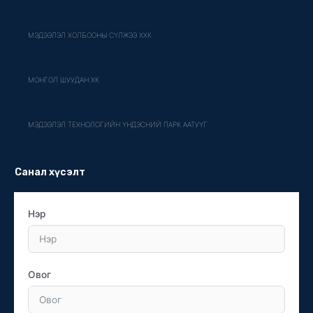
МЭДЭЭЛЭЛ ХОЛБООНЫ СҮЛЖЭЭ ХХК
МОНГОЛ ШУУДАН ХК
МЭДЭЭЛЭЛ ТЕХНОЛОГИЙН ҮНДЭСНИЙ ПАРК ААТУҮГ
Санал хүсэлт
Нэр
Овог