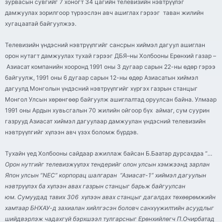
зурвасын сувгийг 7 хоногт 34 цагийн телевизийн нэвтрүүлэг
дамжуулах зорилгоор түрээслэн авч ашиглах гэрээг таван жилийн
хугацаатай байгуулжээ.
Телевизийн үндэсний нэвтрүүлгийг сансрын хиймэл дагуул ашиглан
орон нутагт дамжуулах тухай гэрээг
ДБЯ
–
ны
Холбооны Ерөнхий газар –
Азиасат
компанийн хооронд 1991 оны 3 дугаар сарын 22-
ны
өдөр гэрээ
байгуулж, 1991 оны 6 дугаар сарын 12-
ны
өдөр
Азиасатын
хиймэл
дагуулд Монголын үндэсний нэвтрүүлгийг хүргэх газрын станцыг
Монгол Улсын хөрөнгөөр байгуулж ашиглалтад оруулсан байна. Улмаар
1991 оны Ардын хувьсгалын 70 жилийн ойгоор бүх аймаг, сум суурин
газрууд
Азиасат
хиймэл дагуулаар дамжуулан үндэсний телевизийн
нэвтрүүлгийг хүлээн авч үзэх боломж бүрдэв.
Тухайн үед Холбооны сайдаар ажиллаж байсан Б.Баатар дурсахдаа “
…
Орон нутгийг
телевизжүүлэх
тендерийг олон улсын хэмжээнд зарлан
Япон улсын “NEC” корпорац шалгаран “
Азиасат
-1” хиймэл дагуулын
нэвтрүүлэх ба хүлээн авах газрын станцыг барьж байгуулсан
юм. Сумуудад тавих 306 хүлээн авах станцыг дагалдах төхөөрөмжийн
хамтаар БНХАУ-д захиалан хийлгэсэн боловч санхүүжилтийн асуудлыг
шийдвэрлэж чадахгүй бэрхшээл тулгарсныг Ерөнхийлөгч П.Очирбатад