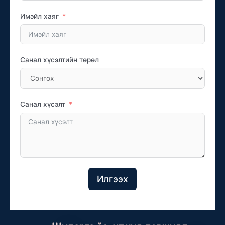
Имэйл хаяг
Санал хүсэлтийн төрөл
Санал хүсэлт
Илгээх