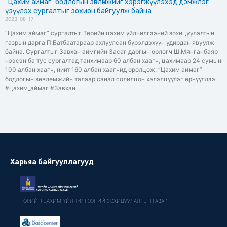
“Цахим аймаг” бодлогын зөвлөмжийг хэрэгжүүлэхэд дэмжлэг
үзүүлэх сургалтыг зохион байгуулж байна
2023-08-17
“Цахим аймаг” сургалтыг Төрийн цахим үйлчилгээний зохицуулалтын
газрын дарга П.Батбаатараар ахлуулсан бүрэлдэхүүн удирдан явуулж
байна. Сургалтыг Завхан аймгийн Засаг даргын орлогч Ш.Мянганбаяр
нээсэн ба тус сургалтад танхимаар 60 албан хаагч, цахимаар 24 сумын
100 албан хаагч, нийт 160 албан хаагчид оролцож, “Цахим аймаг”
бодлогын зөвлөмжийн талаар санал солилцон хэлэлцүүлэг өрнүүллээ.
#цахим_аймаг #Завхан
Харьяа байгууллагууд
ТӨРИЙН ЦАХИМ ҮЙЛЧИЛГЭЭНИЙ ЗОХИЦУУЛАЛТЫН ГАЗАР