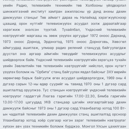
үеийн Радио, телевизийн техникийн төв Холбооны үйлдвэрлэл
шинжилгээний институт хамтран ажилласны үр дүнд анхны дахин
дамжуулах станцыг Төв аймагт дараа нь Налайхад хэрэгжүүлснээр
цаашид орон нутгийг телевизжүүлэх асуудал ээлж дараатайгаар
хэрэгжиж эхэлсэн түүхтэй. Тухайлбал, Үндэсний телевизийн
нэвтрүүлгийг маргааш нь зөөж үзүүлэх аргуудыг 1972 оноос Дарханд,
1973 оноос Дорнод, Эрдэнэтэд, 1975 оноос Дорноговь, Хөвсгөл
аймгуудад ашиглаж, улмаар радио релений станцууд байгуулагдаж
дуустал энэ аргаар аймгийн төвүүдийг телевизжүүлэх асуудлыг
шийдвэрлэж байв. Үндэсний телевизийн нэвтрүүлгийн зэрэгцээ тухайн
үеийн Зөвлөлтийн төв телевизийн нэвтрүүлгийг нийслэл, орон нутагт
үзүүлэх боломж нь “Орбита” станц байгуулах явдал байсныг ЗХУ өөрийн
хөрөнгөөр барьж байгуулж өгөх асуудал шийдвэрлэгдэж, 1969 оны 4
дүгээр сарын 12-ны өдөр суурийг нь тавиад 1970 оны 1 дүгээр сард
ашиглалтад оруулжээ. Тус станцын нэвтрүүлгийг үндэсний телевизийн
нэвтрүүлэг гардаггүй Лхагва гаригийн 17.00-22.30, Бямба гаригийн
13.00-17.00 цагуудад УКВ станцаар цагийн хязгаартайгаар дахин
дамжуулж байсныг 1973 оны 1 дүгээр сард Улаанбаатар хотод 100 Вт-
ын чадалтай телевизийн дахин дамжуулах станц ашиглалтад орсноор
Улаанбаатар хотод хоёр сувгаар нэгэн зэрэг телевизийн нэвтрүүлэг
хүлээн авч үзэх техникийн боломж бүрджээ. Монгол Улсын цахилгаан