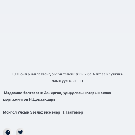
1991 онд ашиглалтанд орсон телевизийн 2 ба 4 дүгээр сувгийн
дамжуулах станц
Мэдээлэл бэлтгэсэн:
Захиргаа, удирдлагын газрын ахлах
мэргэжилтэн Н.Цэвээндарь
Монгол Улсын Зөвлөх инженер Т.Гантөмөр