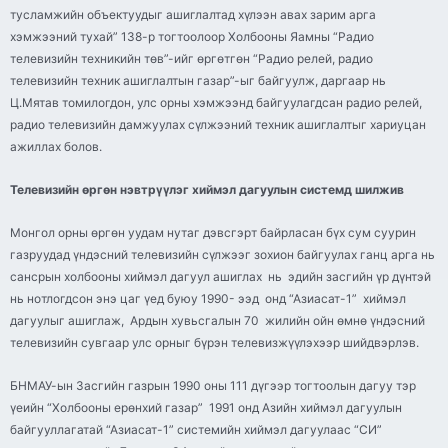
тусламжийн объектуудыг ашиглалтад хүлээн авах зарим арга
хэмжээний тухай” 138-р тогтоолоор Холбооны Яамны “Радио
телевизийн техникийн төв”-
ийг
өргөтгөн “Радио
релей
, радио
телевизийн техник ашиглалтын газар”-
ыг
байгуулж, даргаар нь
Ц.
Мятав
томилогдон, улс орны хэмжээнд байгуулагдсан радио
релей
,
радио телевизийн дамжуулах сүлжээний техник ашиглалтыг хариуцан
ажиллах болов.
Телевизийн өргөн нэвтрүүлэг хиймэл дагуулын системд шилжив
Монгол орны өргөн уудам нутаг дэвсгэрт байрласан бүх сум суурин
газруудад үндэсний телевизийн сүлжээг зохион байгуулах ганц арга нь
сансрын холбооны хиймэл дагуул ашиглах нь эдийн засгийн үр дүнтэй
нь нотлогдсон энэ цаг үед буюу 1990- ээд онд “
Азиасат
-1” хиймэл
дагуулыг ашиглаж, Ардын хувьсгалын 70 жилийн ойн өмнө үндэсний
телевизийн сувгаар улс орныг бүрэн
телевизжүүлэхээр
шийдвэрлэв.
БНМАУ-
ын
Засгийн газрын 1990 оны 111 дүгээр тогтоолын дагуу тэр
үеийн “Холбооны ерөнхий газар” 1991 онд Азийн хиймэл дагуулын
байгууллагатай “
Азиасат
-1” системийн хиймэл дагуулаас “СИ”