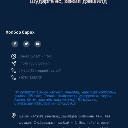
Шударга ёс, хөгжил дэвшилд
Холбоо барих
F
T
Y
a
w
o
c
i
u
e
t
t
b
t
u
Санал хүсэлт илгээх
o
e
b
o
r
e
info@mddic.gov.mn
k
-
51-265115 /төрийн тусгай/
f
+976-11330781
Эх сурвалж: Цахим хөгжил, инновац, харилцаа холбооны
яамны 105 тоот, Төрийн захиргааны удирдлагын газрын
Архив, бичиг хэргийн мэргэжилтэн Б.Уранзаяа,
uranzaya@mddic.gov.mn, 51-265102
Цахим хөгжил, инновац, харилцаа холбооны яам, Төв
шуудан, Сүхбаатарын талбай - 1, Энх тайвны өргөн