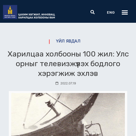
Skip
Me
Search
to
ENG
content
ҮЙЛ ЯВДАЛ
Харилцаа холбооны 100 жил: Улс
орныг телевизжүүлэх бодлого
хэрэгжиж эхлэв
2022.07.19