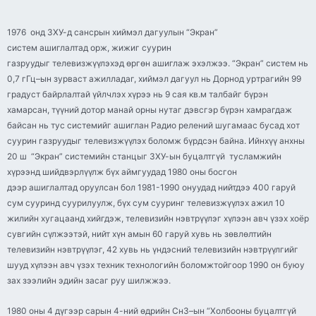
1976 онд ЗХУ-д сансрын хиймэл дагуулын “
Экран
”
систем ашиглалтад орж, жижиг суурин
газруудыг
телевизжүүлэхэд
өргөн ашиглаж эхэлжээ. “
Экран
” систем нь
0,7
гГц
–
ын
зурваст ажилладаг, хиймэл дагуул нь Дорнод уртрагийн 99
градуст байрлалтай үйлчлэх хүрээ нь 9 сая кв.м талбайг бүрэн
хамарсан, түүний дотор манай орны нутаг дэвсгэр бүрэн хамрагдаж
байсан нь тус системийг ашиглан Радио релений шугамаас бусад хот
суурин газруудыг
телевизжүүлэх
боломж бүрдсэн байна. Ийнхүү анхны
20 ш “
Экран
” системийн станцыг ЗХУ-
ын
буцалтгүй тусламжийн
хүрээнд шийдвэрлүүлж бүх аймгуудад 1980 оны босгон
дээр ашиглалтад оруулсан бол 1981-1990 онуудад нийтдээ 400 гаруй
сум сууринд суурилуулж, бүх сум сууринг
телевизжүүлэх
ажил 10
жилийн хугацаанд хийгдэж, телевизийн нэвтрүүлэг хүлээн авч үзэх хоёр
сувгийн сүлжээтэй, нийт хүн амын 60 гаруй хувь нь зөвлөлтийн
телевизийн нэвтрүүлэг, 42 хувь нь үндэсний телевизийн нэвтрүүлгийг
шууд хүлээн авч үзэх техник технологийн боломжтойгоор 1990 он буюу
зах зээлийн эдийн засаг
руу
шилжжээ.
1980 оны 4 дүгээр сарын 4-ний өдрийн
СнЗ
–
ын
“Холбооны буцалтгүй