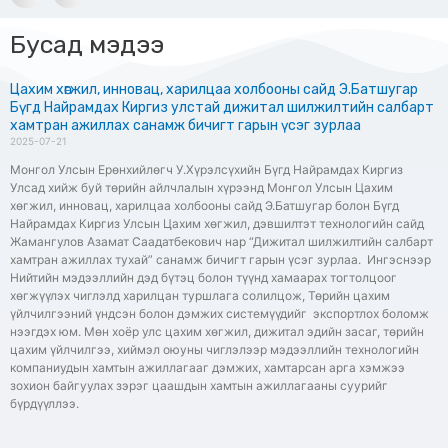
Бусад мэдээ
Цахим хөгжил, инновац, харилцаа холбооны сайд Э.Батшугар
Бүгд Найрамдах Киргиз улстай дижитал шилжилтийн салбарт
хамтран ажиллах санамж бичигт гарын үсэг зурлаа
2025-07-21
Монгол Улсын Ерөнхийлөгч У.Хүрэлсүхийн Бүгд Найрамдах Киргиз
Улсад хийж буй төрийн айлчлалын хүрээнд Монгол Улсын Цахим
хөгжил, инновац, харилцаа холбооны сайд Э.Батшугар болон Бүгд
Найрамдах Киргиз Улсын Цахим хөгжил, дэвшилтэт технологийн сайд
Жамангулов Азамат Саадатбекович нар “Дижитал шилжилтийн салбарт
хамтран ажиллах тухай” санамж бичигт гарын үсэг зурлаа. Ингэснээр
Нийтийн мэдээллийн дэд бүтэц болон түүнд хамаарах тогтолцоог
хөгжүүлэх чиглэлд харилцан туршлага солилцож, Төрийн цахим
үйлчилгээний үндсэн болон дэмжих системүүдийг экспортлох боломж
нээгдэх юм. Мөн хоёр улс цахим хөгжил, дижитал эдийн засаг, төрийн
цахим үйлчилгээ, хиймэл оюуны чиглэлээр мэдээллийн технологийн
компаниудын хамтын ажиллагааг дэмжих, хамтарсан арга хэмжээ
зохион байгуулах зэрэг цаашдын хамтын ажиллагааны суурийг
бүрдүүллээ.