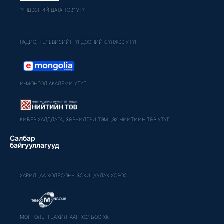
"ҮНДЭСНИЙ ДАТА ТӨВ" УТҮГ
РАДИО, ТЕЛЕВИЗИЙН ҮНДЭСНИЙ СҮЛЖЭЭ УТҮГ
И-МОНГОЛ АКАДЕМИ УТҮГ
КИБЕР ХАЛДЛАГА, ЗӨРЧИЛТЭЙ ТЭМЦЭХ НИЙТИЙН ТӨВ УТҮГ
Салбар
байгууллагууд
ХАРИЛЦАА ХОЛБООНЫ ЗОХИЦУУЛАХ ХОРОО
МОНГОЛЫН ЦАХИЛГААН ХОЛБОО ХК