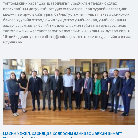
тогтоомжийн хэрэгцээ, шаардлагыг урьдчилан тандан судлах
аргачлал”-ын дагуу гүйцэтгүүлэхээр мэргэшсэн хуулийн этгээдийг
мэдүүлгээ ирүүлэхийг урьж байна.Тус ажлыг гүйцэтгэхээр сонирхож
байгаа хуулийн этгээд ажил гүйцэтгэх үнийн санал, үнийн саналын
задаргаа, ажиллах багийн мэдээлэл, ажил гүйцэтгэх хуваарь, ижил
төстэй ажлын жагсаалт зэрэг мэдээллийг 2023 оны 04 дүгээр сарын
19-ний өдрийн дотор batbileg@mddc.gov.mn цахим шуудангийн хаягаар
ирүүлнэ үү.
Цахим хөгжил, харилцаа холбооны яамнаас Завхан аймагт