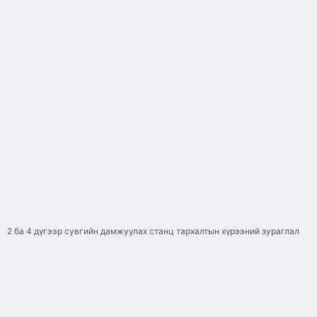
2 ба 4 дүгээр сувгийн дамжуулах станц тархалтын хүрээний зураглал