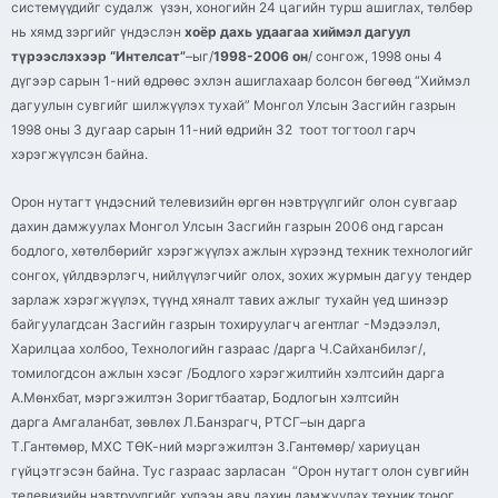
системүүдийг судалж үзэн, хоногийн 24 цагийн турш ашиглах, төлбөр
нь хямд зэргийг үндэслэн
хоёр дахь удаагаа хиймэл дагуул
түрээслэхээр “Интелсат”
–
ыг
/
1998-2006 он
/ сонгож, 1998 оны 4
дүгээр сарын 1-ний өдрөөс эхлэн ашиглахаар болсон бөгөөд “Хиймэл
дагуулын сувгийг шилжүүлэх тухай” Монгол Улсын Засгийн газрын
1998 оны 3 дугаар сарын 11-ний өдрийн 32 тоот тогтоол гарч
хэрэгжүүлсэн байна.
Орон нутагт үндэсний телевизийн өргөн нэвтрүүлгийг олон сувгаар
дахин дамжуулах Монгол Улсын Засгийн газрын 2006 онд гарсан
бодлого, хөтөлбөрийг хэрэгжүүлэх ажлын хүрээнд техник технологийг
сонгох, үйлдвэрлэгч, нийлүүлэгчийг олох, зохих журмын дагуу тендер
зарлаж хэрэгжүүлэх, түүнд хяналт тавих ажлыг тухайн үед шинээр
байгуулагдсан Засгийн газрын тохируулагч агентлаг -Мэдээлэл,
Харилцаа холбоо, Технологийн газраас /дарга Ч.
Сайханбилэг
/,
томилогдсон ажлын хэсэг /Бодлого хэрэгжилтийн хэлтсийн дарга
А.Мөнхбат, мэргэжилтэн
Зоригтбаатар
, Бодлогын хэлтсийн
дарга
Амгаланбат
, зөвлөх Л.
Банзрагч
,
РТСГ
–
ын
дарга
Т.Гантөмөр,
МХС
ТӨК
-ний мэргэжилтэн З.Гантөмөр/ хариуцан
гүйцэтгэсэн байна. Тус газраас зарласан “Орон нутагт олон сувгийн
телевизийн нэвтрүүлгийг хүлээн авч дахин дамжуулах техник тоног