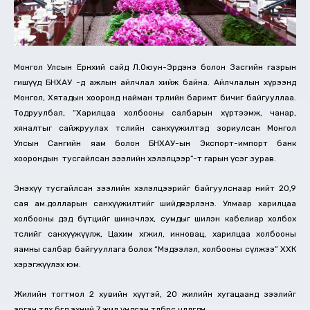
Монгол Улсын Ерөнхий сайд Л.Оюун-Эрдэнэ болон Засгийн газрын
гишүүд БНХАУ -д ажлын айлчлал хийж байна. Айлчлалын хүрээнд
Монгол, Хятадын хооронд найман төрлийн баримт бичиг байгууллаа.
Тодруулбал, “Харилцаа холбооны салбарын хүртээмж, чанар,
хяналтыг сайжруулах төслийн санхүүжилтэд зориулсан Монгол
Улсын Сангийн яам болон БНХАУ-ын Экспорт-импорт банк
хоорондын тусгайлсан зээлийн хэлэлцээр”-т гарын үсэг зурав.
Энэхүү тусгайлсан зээлийн хэлэлцээрийг байгуулснаар нийт 20,9
сая ам.долларын санхүүжилтийг шийдвэрлэнэ. Улмаар харилцаа
холбооны дэд бүтцийг шинэчлэх, сумдыг шилэн кабелиар холбох
төслийг санхүүжүүлж, Цахим хөгжил, инновац, харилцаа холбооны
яамны салбар байгууллага болох “Мэдээлэл, холбооны сүлжээ” ХХК
хэрэгжүүлэх юм.
Жилийн тогтмол 2 хувийн хүүтэй, 20 жилийн хугацаанд зээлийг
эргэн төлөх бөгөөд эхний 7 жил үндсэн төлбөрөөс чөлөөлөгдөнө.