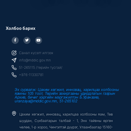
Холбоо барих
F
T
Y
a
w
o
c
i
u
e
t
t
b
t
u
Санал хүсэлт илгээх
o
e
b
o
r
e
info@mddic.gov.mn
k
-
51-265115 /төрийн тусгай/
f
+976-11330781
Эх сурвалж: Цахим хөгжил, инновац, харилцаа холбооны
яамны 105 тоот, Төрийн захиргааны удирдлагын газрын
Архив, бичиг хэргийн мэргэжилтэн Б.Уранзаяа,
uranzaya@mddic.gov.mn, 51-265102
Цахим хөгжил, инновац, харилцаа холбооны яам, Төв
шуудан, Сүхбаатарын талбай - 1, Энх тайвны өргөн
чөлөө, 1-р хороо, Чингэлтэй дүүрэг, Улаанбаатар 15160-