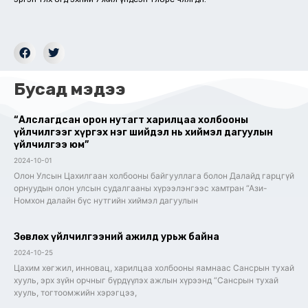
Бусад мэдээ
“Алслагдсан орон нутагт харилцаа холбооны
үйлчилгээг хүргэх нэг шийдэл нь хиймэл дагуулын
үйлчилгээ юм”
2024-10-01
Олон Улсын Цахилгаан холбооны байгууллага болон Далайд гарцгүй
орнуудын олон улсын судалгааны хүрээлэнгээс хамтран “Ази-
Номхон далайн бүс нутгийн хиймэл дагуулын
Зөвлөх үйлчилгээний ажилд урьж байна
2024-10-25
Цахим хөгжил, инновац, харилцаа холбооны яамнаас Сансрын тухай
хууль, эрх зүйн орчныг бүрдүүлэх ажлын хүрээнд “Сансрын тухай
хууль, тогтоомжийн хэрэгцээ,