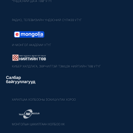
"ҮНДЭСНИЙ ДАТА ТӨВ" УТҮГ
РАДИО, ТЕЛЕВИЗИЙН ҮНДЭСНИЙ СҮЛЖЭЭ УТҮГ
И-МОНГОЛ АКАДЕМИ УТҮГ
КИБЕР ХАЛДЛАГА, ЗӨРЧИЛТЭЙ ТЭМЦЭХ НИЙТИЙН ТӨВ УТҮГ
Салбар
байгууллагууд
ХАРИЛЦАА ХОЛБООНЫ ЗОХИЦУУЛАХ ХОРОО
МОНГОЛЫН ЦАХИЛГААН ХОЛБОО ХК