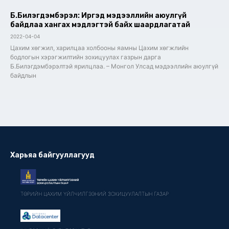
Б.Билэгдэмбэрэл: Иргэд мэдээллийн аюулгүй
байдлаа хангах мэдлэгтэй байх шаардлагатай
2022-04-04
Цахим хөгжил, харилцаа холбооны яамны Цахим хөгжлийн
бодлогын хэрэгжилтийн зохицуулах газрын дарга
Б.Билэгдэмбэрэлтэй ярилцлаа. – Монгол Улсад мэдээллийн аюулгүй
байдлын
Харьяа байгууллагууд
ТӨРИЙН ЦАХИМ ҮЙЛЧИЛГЭЭНИЙ ЗОХИЦУУЛАЛТЫН ГАЗАР