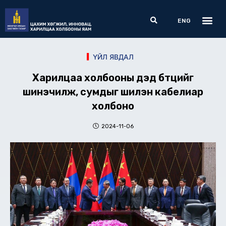
Skip
Me
Search
to
ENG
content
ҮЙЛ ЯВДАЛ
Харилцаа холбооны дэд бүтцийг
шинэчилж, сумдыг шилэн кабелиар
холбоно
2024-11-06