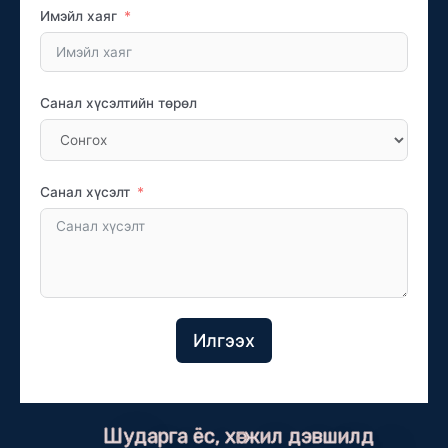
Имэйл хаяг
Санал хүсэлтийн төрөл
Санал хүсэлт
Илгээх
Шударга ёс, хөгжил дэвшилд