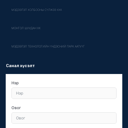
МЭДЭЭЛЭЛ ХОЛБООНЫ СҮЛЖЭЭ ХХК
МОНГОЛ ШУУДАН ХК
МЭДЭЭЛЭЛ ТЕХНОЛОГИЙН ҮНДЭСНИЙ ПАРК ААТУҮГ
Санал хүсэлт
Нэр
Овог