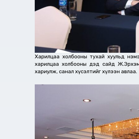
Харилцаа холбооны тухай хуульд нэмэлт
харилцаа холбооны дэд сайд Ж.Эрхэмб
хариулж, санал хүсэлтийг хүлээн авлаа.