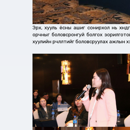
Эрх, хууль ёсны ашиг сонирхол нь хөндөг
орчныг боловсронгуй болгох зорилготой 
хуулийн өөрчлөлтийг боловсруулах ажлын