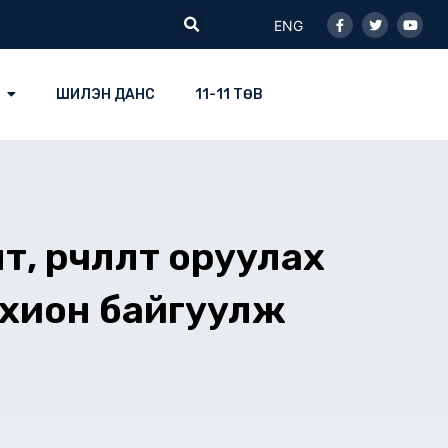
Facebook-
Twitter
Youtu
Search
f
ENG
ШИЛЭН ДАНС
11-11 ТӨВ
 өөрчлөлт оруулах
охион байгуулж