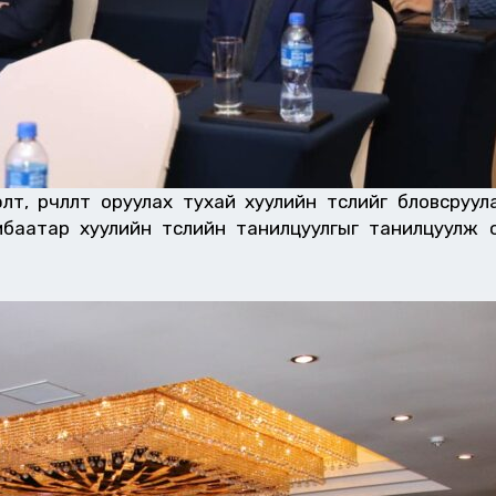
, өөрчлөлт оруулах тухай хуулийн төслийг бловсруу
аатар хуулийн төслийн танилцуулгыг танилцуулж 