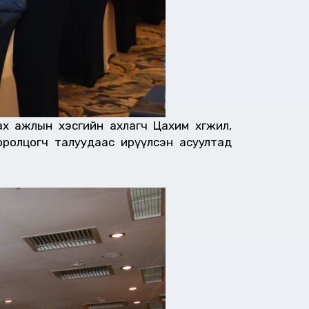
лах ажлын хэсгийн ахлагч Цахим хөгжил,
оролцогч талуудаас ирүүлсэн асуултад