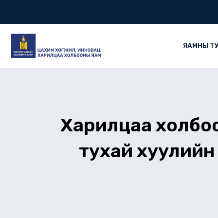
Skip
to
content
ЯАМНЫ Т
Харилцаа холбоон
тухай хуулийн