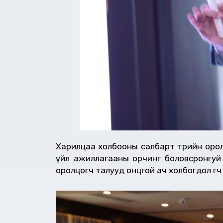
Харилцаа холбооны салбарт төрийн оролцо
үйл ажиллагааны орчинг боловсронгуй 
оролцогч талууд онцгой ач холбогдол өгч