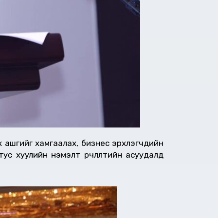
эрх ашгийг хамгаалах, бизнес эрхлэгчдийн
с хуулийн нэмэлт өөрчлөлтийн асуудалд