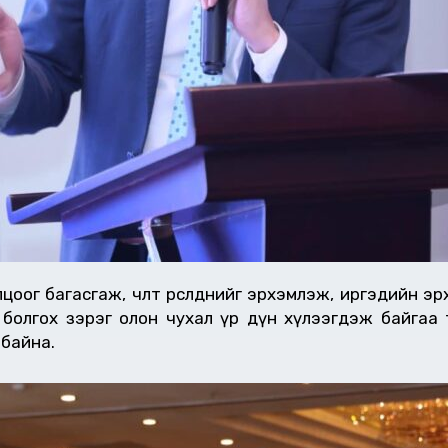
ог багасгаж, чөлөөт өрсөлдөөнийг эрхэмлэж, иргэдийн 
болгох зэрэг олон чухал үр дүн хүлээгдэж байгаа ту
 байна.