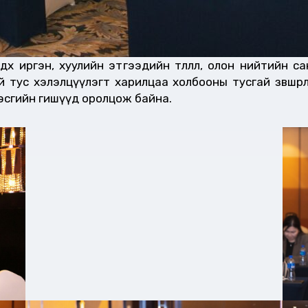
дөх иргэн, хуулийн этгээдийн төлөөлөл, олон нийтийн 
тус хэлэлцүүлэгт харилцаа холбооны тусгай зөвшөөрөл 
 хэсгийн гишүүд оролцож байна.