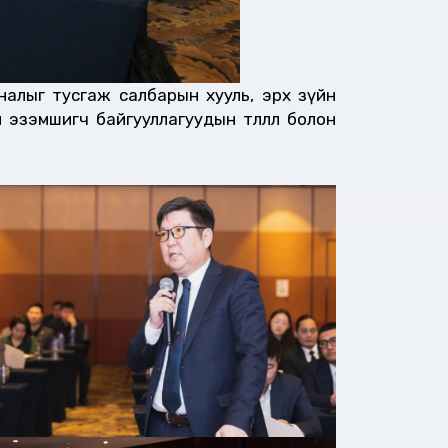
саналыг тусгаж салбарын хууль, эрх зүйн
эзэмшигч байгууллагуудын төлөөлөл болон