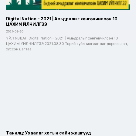
Digital Nation – 2021 | Амьдралыг хөнгөвчилсөн 10
ЦАХИМ ҮЙЛЧИЛГЭЭ
2021-08-30
ҮЙЛ ЯВДАЛ Digital Nation – 2021 | Амьдралыг хөнгөвчилсөн 10
ЦАХИМ ҮЙЛЧИЛГЭЭ 2021.08.30 Төрийн үйлчилгээг нэг дороос авч,
хүссэн цагтаа
Танилц: Ухаалаг хотын сайн жишгүүд