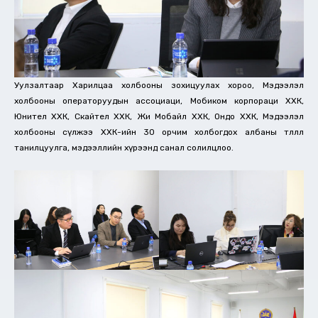
Уулзалтаар Харилцаа холбооны зохицуулах хороо, Мэдээлэл
холбооны операторуудын ассоциаци, Мобиком корпораци ХХК,
Юнител ХХК, Скайтел ХХК, Жи Мобайл ХХК, Ондо ХХК, Мэдээлэл
холбооны сүлжээ ХХК-ийн 30 орчим холбогдох албаны төлөөлөл
танилцуулга, мэдээллийн хүрээнд санал солилцлоо.