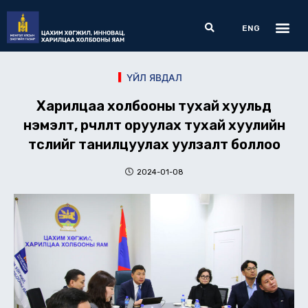
Skip
Me
Search
to
ENG
content
ҮЙЛ ЯВДАЛ
Харилцаа холбооны тухай хуульд
нэмэлт, өөрчлөлт оруулах тухай хуулийн
төслийг танилцуулах уулзалт боллоо
2024-01-08