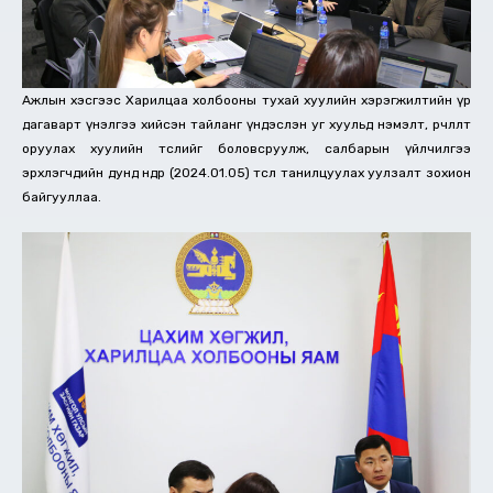
Ажлын хэсгээс Харилцаа холбооны тухай хуулийн хэрэгжилтийн үр
дагаварт үнэлгээ хийсэн тайланг үндэслэн уг хуульд нэмэлт, өөрчлөлт
оруулах хуулийн төслийг боловсруулж, салбарын үйлчилгээ
эрхлэгчдийн дунд өнөөдөр (2024.01.05) төсөл танилцуулах уулзалт зохион
байгууллаа.