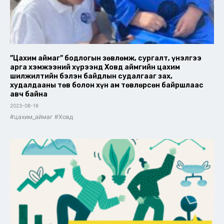
”Цахим аймаг” бодлогын зөвлөмж, сургалт, үнэлгээ
арга хэмжээний хүрээнд Ховд аймгийн цахим
шилжилтийн бэлэн байдлын судалгааг зах,
худалдааны төв болон хүн ам төвлөрсөн байршлаас
авч байна
2023-08-16
#цахим_аймаг #Ховд