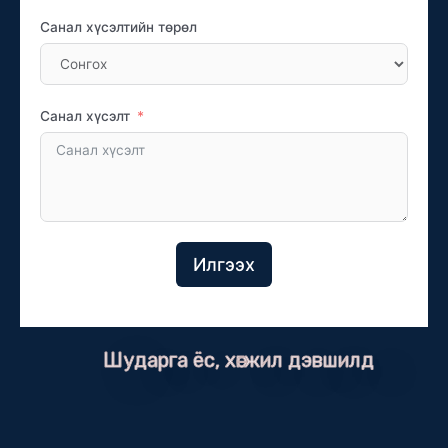
Санал хүсэлтийн төрөл
Санал хүсэлт
Илгээх
Шударга ёс, хөгжил дэвшилд