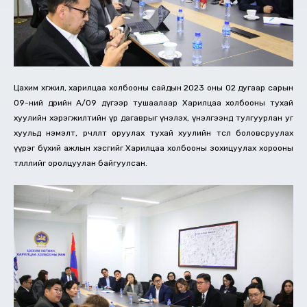
Цахим хөгжил, харилцаа холбооны сайдын 2023 оны 02 дугаар сарын
09-ний өдрийн А/09 дүгээр тушаалаар Харилцаа холбооны тухай
хуулийн хэрэгжилтийн үр дагаврыг үнэлэх, үнэлгээнд тулгуурлан уг
хуульд нэмэлт, өөрчлөлт оруулах тухай хуулийн төсөл боловсруулах
үүрэг бүхий ажлын хэсгийг Харилцаа холбооны зохицуулах хорооны
төлөөллийг оролцуулан байгуулсан.