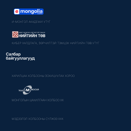
И-МОНГОЛ АКАДЕМИ УТҮГ
КИБЕР ХАЛДЛАГА, ЗӨРЧИЛТЭЙ ТЭМЦЭХ НИЙТИЙН ТӨВ УТҮГ
Салбар
байгууллагууд
ХАРИЛЦАА ХОЛБООНЫ ЗОХИЦУУЛАХ ХОРОО
МОНГОЛЫН ЦАХИЛГААН ХОЛБОО ХК
МЭДЭЭЛЭЛ ХОЛБООНЫ СҮЛЖЭЭ ХХК