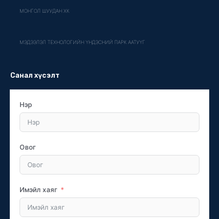
МОНГОЛ ШУУДАН ХК
МЭДЭЭЛЭЛ ТЕХНОЛОГИЙН ҮНДЭСНИЙ ПАРК ААТУҮГ
Санал хүсэлт
Нэр
Овог
Имэйл хаяг