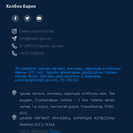
Холбоо барих
F
T
Y
a
w
o
c
i
u
e
t
t
b
t
u
Санал хүсэлт илгээх
o
e
b
o
r
e
info@mddic.gov.mn
k
-
51-265115 /төрийн тусгай/
f
+976-11330781
Эх сурвалж: Цахим хөгжил, инновац, харилцаа холбооны
яамны 105 тоот, Төрийн захиргааны удирдлагын газрын
Архив, бичиг хэргийн мэргэжилтэн Б.Уранзаяа,
uranzaya@mddic.gov.mn, 51-265102
Цахим хөгжил, инновац, харилцаа холбооны яам, Төв
шуудан, Сүхбаатарын талбай - 1, Энх тайвны өргөн
чөлөө, 1-р хороо, Чингэлтэй дүүрэг, Улаанбаатар 15160-
0012
ЦАХИМ ХӨГЖИЛ, ИННОВАЦ, ХАРИЛЦАА ХОЛБООНЫ
ЯАМНЫ ЛОГО ТАТАХ
Лого /Монгол/
Татах