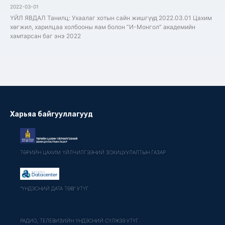
2022-03-01
ҮЙЛ ЯВДАЛ Танилц: Ухаалаг хотын сайн жишгүүд 2022.03.01 Цахим
хөгжил, харилцаа холбооны яам болон “И-Монгол” академийн
хамтарсан баг энэ 2022
Харьяа байгууллагууд
ТӨРИЙН ЦАХИМ ҮЙЛЧИЛГЭЭНИЙ ЗОХИЦУУЛАЛТЫН ГАЗАР
"ҮНДЭСНИЙ ДАТА ТӨВ" УТҮГ
РАДИО, ТЕЛЕВИЗИЙН ҮНДЭСНИЙ СҮЛЖЭЭ УТҮГ