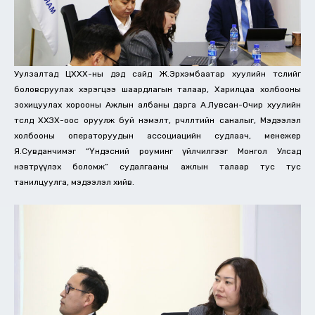
Уулзалтад ЦХХХ-ны дэд сайд Ж.Эрхэмбаатар хуулийн төслийг
боловсруулах хэрэгцээ шаардлагын талаар, Харилцаа холбооны
зохицуулах хорооны Ажлын албаны дарга А.Лувсан-Очир хуулийн
төсөлд ХХЗХ-оос оруулж буй нэмэлт, өөрчлөлтийн саналыг, Мэдээлэл
холбооны операторуудын ассоциацийн судлаач, менежер
Я.Сувданчимэг “Үндэсний роуминг үйлчилгээг Монгол Улсад
нэвтрүүлэх боломж” судалгааны ажлын талаар тус тус
танилцуулга, мэдээлэл хийв.