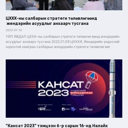
ЦХХХ-ны салбарын стратеги төлөвлөгөөнд
жендэрийн асуудлыг анхаарч тусгана
2023-01-10
ҮЙЛ ЯВДАЛ ЦХХХ-ны салбарын стратеги төлөвлөгөөнд жендэрийн
асуудлыг анхаарч тусгана 2022.01.09 ЦХХХЯ, Жендэрийн үндэсний
хороотой хамтран салбарын жендэрийн стратеги төлөвлөгөөг
“Кансат 2023” тэмцээн 6-р сарын 16-нд Налайх