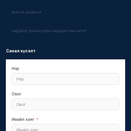
МОНГОЛ ШУУДАН ХК
МЭДЭЭЛЭЛ ТЕХНОЛОГИЙН ҮНДЭСНИЙ ПАРК ААТУҮГ
Санал хүсэлт
Нэр
Овог
Имэйл хаяг