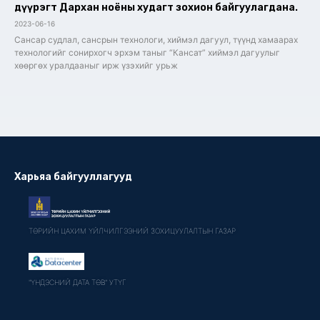
дүүрэгт Дархан ноёны худагт зохион байгуулагдана.
2023-06-16
Сансар судлал, сансрын технологи, хиймэл дагуул, түүнд хамаарах
технологийг сонирхогч эрхэм таныг “Кансат” хиймэл дагуулыг
хөөргөх уралдааныг ирж үзэхийг урьж
Харьяа байгууллагууд
ТӨРИЙН ЦАХИМ ҮЙЛЧИЛГЭЭНИЙ ЗОХИЦУУЛАЛТЫН ГАЗАР
"ҮНДЭСНИЙ ДАТА ТӨВ" УТҮГ