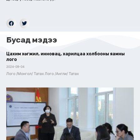
Бусад мэдээ
Цахим хөгжил, инновац, харилцаа холбооны яамны
лого
2024-09-04
Лого /Монгол/ Татах Лого /Англи/ Татах