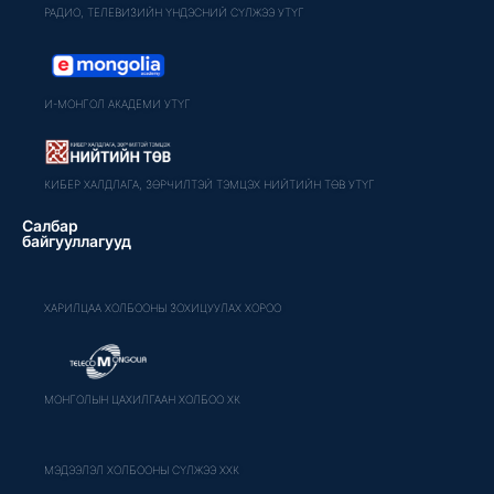
РАДИО, ТЕЛЕВИЗИЙН ҮНДЭСНИЙ СҮЛЖЭЭ УТҮГ
И-МОНГОЛ АКАДЕМИ УТҮГ
КИБЕР ХАЛДЛАГА, ЗӨРЧИЛТЭЙ ТЭМЦЭХ НИЙТИЙН ТӨВ УТҮГ
Салбар
байгууллагууд
ХАРИЛЦАА ХОЛБООНЫ ЗОХИЦУУЛАХ ХОРОО
МОНГОЛЫН ЦАХИЛГААН ХОЛБОО ХК
МЭДЭЭЛЭЛ ХОЛБООНЫ СҮЛЖЭЭ ХХК