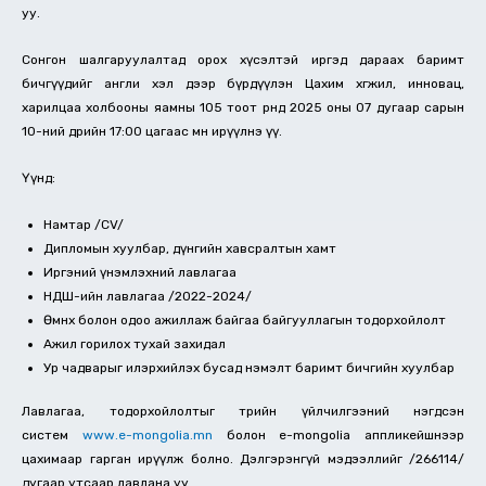
уу.
Сонгон шалгаруулалтад орох хүсэлтэй иргэд дараах баримт
бичгүүдийг англи хэл дээр бүрдүүлэн Цахим хөгжил, инновац,
харилцаа холбооны яамны 105 тоот өрөөнд 2025 оны 07 дугаар сарын
10-ний өдрийн 17:00 цагаас өмнө ирүүлнэ үү.
Үүнд:
Намтар /CV/
Дипломын хуулбар, дүнгийн хавсралтын хамт
Иргэний үнэмлэхний лавлагаа
НДШ-ийн лавлагаа /2022-2024/
Өмнөх болон одоо ажиллаж байгаа байгууллагын тодорхойлолт
Ажил горилох тухай захидал
Ур чадварыг илэрхийлэх бусад нэмэлт баримт бичгийн хуулбар
Лавлагаа, тодорхойлолтыг төрийн үйлчилгээний нэгдсэн
систем
www.e-mongolia.mn
болон e-mongolia аппликейшнээр
цахимаар гарган ирүүлж болно. Дэлгэрэнгүй мэдээллийг /266114/
дугаар утсаар лавлана уу.