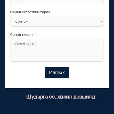
Санал хүсэлтийн төрөл
Санал хүсэлт
Илгээх
Шударга ёс, хөгжил дэвшилд