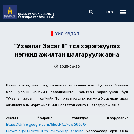
Skip
Me
Search
to
ENG
content
ҮЙЛ ЯВДАЛ
“Ухаалаг Засаг II” төсөл хэрэгжүүлэх
нэгжид ажилтан шалгаруулж авна
2025-06-28
Цахим хөгжил, инновац, харилцаа холбооны яам, Дэлхийн банкны
Олон улсын хөгжлийн ассоциацитай хамтран хэрэгжүүлж буй
“Ухаалаг засаг II төсөл”-ийн Төсөл хэрэгжүүлэх нэгжид Худалдан авах
ажиллагааны мэргэжилтнийг нээлттэй сонгон шалгаруулж авна.
Ажлын байранд тавигдах шаардлагыг
https://drive.google.com/file/d/1_McWQU6cR-
IUcwmlnQVUJeKfdD1Ftp-I/view?usp=sharing
холбоосоор орж авна