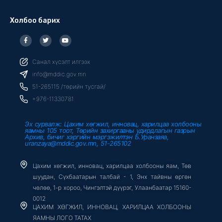
Холбоо барих
F
T
Y
a
w
o
c
i
u
e
t
t
b
t
u
Санал хүсэлт илгээх
o
e
b
o
r
e
info@mddic.gov.mn
k
-
51-265115 /төрийн тусгай/
f
+976-11330781
Эх сурвалж: Цахим хөгжил, инновац, харилцаа холбооны
яамны 105 тоот, Төрийн захиргааны удирдлагын газрын
Архив, бичиг хэргийн мэргэжилтэн Б.Уранзаяа,
uranzaya@mddic.gov.mn, 51-265102
Цахим хөгжил, инновац, харилцаа холбооны яам, Төв
шуудан, Сүхбаатарын талбай - 1, Энх тайвны өргөн
чөлөө, 1-р хороо, Чингэлтэй дүүрэг, Улаанбаатар 15160-
0012
ЦАХИМ ХӨГЖИЛ, ИННОВАЦ, ХАРИЛЦАА ХОЛБООНЫ
ЯАМНЫ ЛОГО ТАТАХ