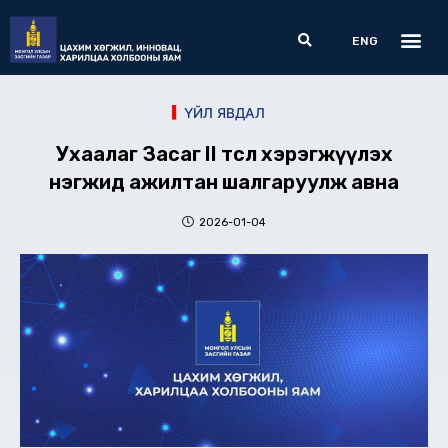
Skip
Me
Search
to
ENG
content
ҮЙЛ ЯВДАЛ
Ухаалаг Засаг II төсөл хэрэгжүүлэх
нэгжид ажилтан шалгаруулж авна
2026-01-04