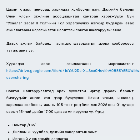
Цахим хөгжил, инновац, харилцаа холбооны яам, Дэлхийн банкны
Олон улсын хөгжлийн ассоциацитай хамтран хэрэгжүүлж буй
“Ухаалаг засаг II төсөл”-ийн Төсөл хэрэгжүүлэх нэгжид Худалдан авах
ажиллагааны мэргэжилтэн нээлттэй сонгон шалгаруулж авна.
Дээрх ажлын байранд тавигдах шаардлагыг доорх холбоосоос
татаж авна уу.
Худалдан авах ажиллагааны мэргэжилтэн:
https://drive.google.com/file/d/1dYxU2DorX_Sex0HsvKhH088SY6BXWiKw
usp=sharing
Сонгон шалгаруулалтад орох хүсэлтэй иргэд дараах баримт
бичгүүдийг англи хэл дээр бүрдүүлэн Цахим хөгжил, инновац,
харилцаа холбооны яамны 105 тоот өрөөнд биечлэн 2026 оны 01 дүгээр
сарын 15-ний өдрийн 17:00 цагаас өмнө ирүүлнэ үү. Үүнд:
Намтар /CV/
Дипломын хуулбар, дүнгийн хавсралтын хамт
Иргэний үнэмлэхийн лавлагаа