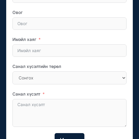
Овог
Имэйл хаяг
Санал хүсэлтийн төрөл
Санал хүсэлт