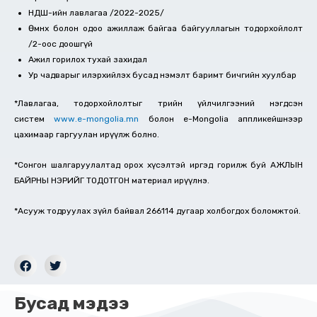
НДШ-ийн лавлагаа /2022-2025/
Өмнөх болон одоо ажиллаж байгаа байгууллагын тодорхойлолт
/2-оос доошгүй
Ажил горилох тухай захидал
Ур чадварыг илэрхийлэх бусад нэмэлт баримт бичгийн хуулбар
*Лавлагаа, тодорхойлолтыг төрийн үйлчилгээний нэгдсэн
систем
www.e-mongolia.mn
болон e-Mongolia аппликейшнээр
цахимаар гаргуулан ирүүлж болно.
*Сонгон шалгаруулалтад орох хүсэлтэй иргэд горилж буй АЖЛЫН
БАЙРНЫ НЭРИЙГ ТОДОТГОН материал ирүүлнэ.
*Асууж тодруулах зүйл байвал 266114 дугаар холбогдох боломжтой.
Бусад мэдээ