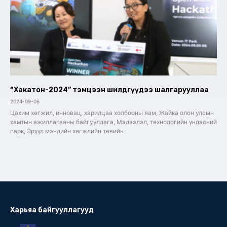
“Хакатон-2024” тэмцээн шилдгүүдээ шалгарууллаа
2024-09-06
Цахим хөгжил, инновац, харилцаа холбооны яам, Жайка олон улсын
хамтын ажиллагааны байгууллага, Мэдээлэл, технологийн үндэсний
парк, Эрүүл мэндийн хөгжлийн төвийн
Харьяа байгууллагууд