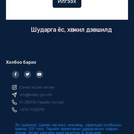
Илгээх
Шударга ёс, хөгжил дэвшилд
Холбоо барих
F
T
Y
a
w
o
c
i
u
e
t
t
b
t
u
Санал хүсэлт илгээх
o
e
b
o
r
e
info@mddic.gov.mn
k
-
51-265115 /төрийн тусгай/
f
+976-11330781
Эх сурвалж: Цахим хөгжил, инновац, харилцаа холбооны
яамны 105 тоот, Төрийн захиргааны удирдлагын газрын
Архив, бичиг хэргийн мэргэжилтэн Б.Уранзаяа,