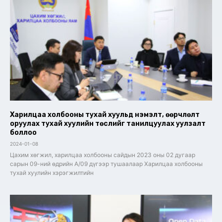
Харилцаа холбооны тухай хуульд нэмэлт, өөрчлөлт
оруулах тухай хуулийн төслийг танилцуулах уулзалт
боллоо
2024-01-08
Цахим хөгжил, харилцаа холбооны сайдын 2023 оны 02 дугаар
сарын 09-ний өдрийн А/09 дүгээр тушаалаар Харилцаа холбооны
тухай хуулийн хэрэгжилтийн