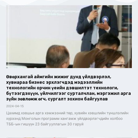
Өвөрхангай аймгийн жижиг дунд үйлдвэрлэл,
хувиараа бизнес эрхлэгчдэд мэдээллийн
технологийн орчин үеийн дэвшилтэт технологи,
бүтээгдэхүүн, үйлчилгээг сурталчлан, мэргэжил арга
зүйн зөвлөмж өгч, сургалт зохион байгуулав
2024-04-15
Цахимд хэвшье арга хэмжээний төр, хувийн хэвшлийн түншлэлийн
хүрээнд Монголын программ хангамж үйлдвэрлэгчдийн холбоо
ТББ-ын гишүүн 23 байгууллагын 30 гаруй