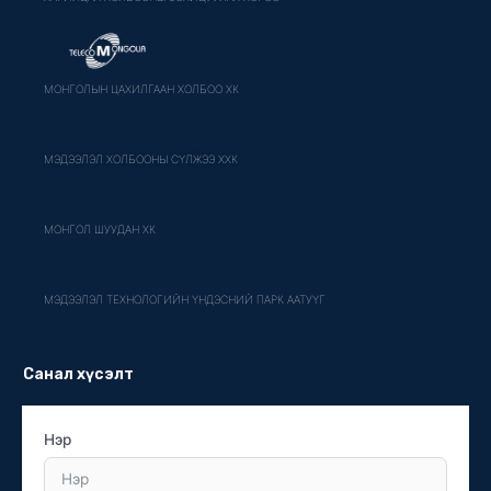
МОНГОЛЫН ЦАХИЛГААН ХОЛБОО ХК
МЭДЭЭЛЭЛ ХОЛБООНЫ СҮЛЖЭЭ ХХК
МОНГОЛ ШУУДАН ХК
МЭДЭЭЛЭЛ ТЕХНОЛОГИЙН ҮНДЭСНИЙ ПАРК ААТУҮГ
Санал хүсэлт
Нэр