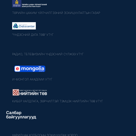
ТӨРИЙН ЦАХИМ ҮЙЛЧИЛГЭЭНИЙ ЗОХИЦУУЛАЛТЫН ГАЗАР
"ҮНДЭСНИЙ ДАТА ТӨВ" УТҮГ
РАДИО, ТЕЛЕВИЗИЙН ҮНДЭСНИЙ СҮЛЖЭЭ УТҮГ
И-МОНГОЛ АКАДЕМИ УТҮГ
КИБЕР ХАЛДЛАГА, ЗӨРЧИЛТЭЙ ТЭМЦЭХ НИЙТИЙН ТӨВ УТҮГ
Салбар
байгууллагууд
ХАРИЛЦАА ХОЛБООНЫ ЗОХИЦУУЛАХ ХОРОО