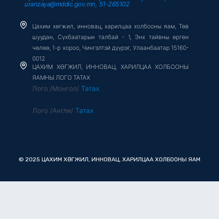
uranzaya@mddic.gov.mn, 51-265102
Цахим хөгжил, инновац, харилцаа холбооны яам, Төв
шуудан, Сүхбаатарын талбай - 1, Энх тайвны өргөн
чөлөө, 1-р хороо, Чингэлтэй дүүрэг, Улаанбаатар 15160-
0012
ЦАХИМ ХӨГЖИЛ, ИННОВАЦ, ХАРИЛЦАА ХОЛБООНЫ
ЯАМНЫ ЛОГО ТАТАХ
Лого /Монгол/
Татах
Лого /Англи/
Татах
© 2025 ЦАХИМ ХӨГЖИЛ, ИННОВАЦ, ХАРИЛЦАА ХОЛБООНЫ ЯАМ