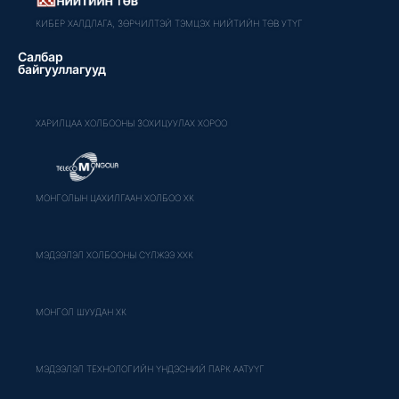
КИБЕР ХАЛДЛАГА, ЗӨРЧИЛТЭЙ ТЭМЦЭХ НИЙТИЙН ТӨВ УТҮГ
Салбар
байгууллагууд
ХАРИЛЦАА ХОЛБООНЫ ЗОХИЦУУЛАХ ХОРОО
МОНГОЛЫН ЦАХИЛГААН ХОЛБОО ХК
МЭДЭЭЛЭЛ ХОЛБООНЫ СҮЛЖЭЭ ХХК
МОНГОЛ ШУУДАН ХК
МЭДЭЭЛЭЛ ТЕХНОЛОГИЙН ҮНДЭСНИЙ ПАРК ААТУҮГ