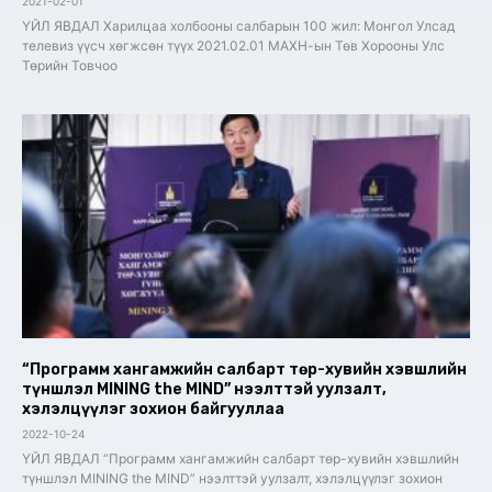
2021-02-01
ҮЙЛ ЯВДАЛ Харилцаа холбооны салбарын 100 жил: Монгол Улсад
телевиз үүсч хөгжсөн түүх 2021.02.01 МАХН-ын Төв Хорооны Улс
Төрийн Товчоо
“Программ хангамжийн салбарт төр-хувийн хэвшлийн
түншлэл MINING the MIND” нээлттэй уулзалт,
хэлэлцүүлэг зохион байгууллаа
2022-10-24
ҮЙЛ ЯВДАЛ “Программ хангамжийн салбарт төр-хувийн хэвшлийн
түншлэл MINING the MIND” нээлттэй уулзалт, хэлэлцүүлэг зохион