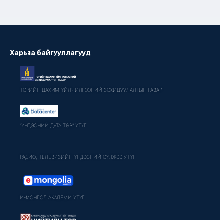
Харьяа байгууллагууд
ТӨРИЙН ЦАХИМ ҮЙЛЧИЛГЭЭНИЙ ЗОХИЦУУЛАЛТЫН ГАЗАР
"ҮНДЭСНИЙ ДАТА ТӨВ" УТҮГ
РАДИО, ТЕЛЕВИЗИЙН ҮНДЭСНИЙ СҮЛЖЭЭ УТҮГ
И-МОНГОЛ АКАДЕМИ УТҮГ