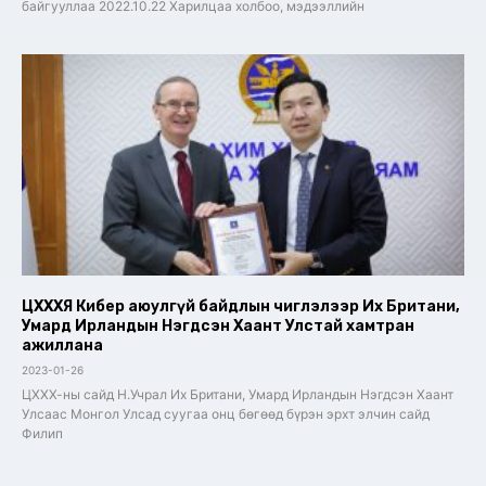
байгууллаа 2022.10.22 Харилцаа холбоо, мэдээллийн
ЦХХХЯ Кибер аюулгүй байдлын чиглэлээр Их Британи,
Умард Ирландын Нэгдсэн Хаант Улстай хамтран
ажиллана
2023-01-26
ЦХХХ-ны сайд Н.Учрал Их Британи, Умард Ирландын Нэгдсэн Хаант
Улсаас Монгол Улсад суугаа онц бөгөөд бүрэн эрхт элчин сайд
Филип