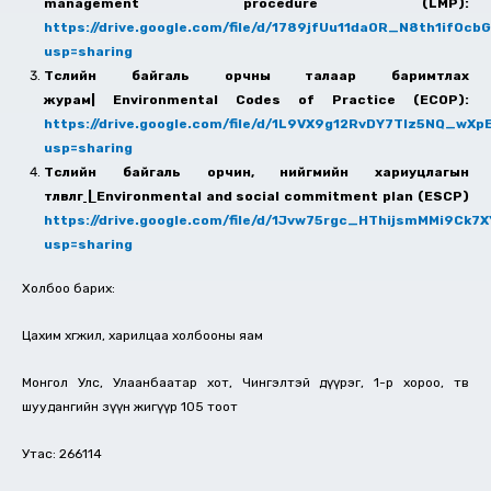
management procedure (LMP):
https://drive.google.com/file/d/1789jfUu11da0R_N8th1ifOc
usp=sharing
Төслийн байгаль орчны талаар баримтлах
журам| Environmental Codes of Practice (ECOP):
https://drive.google.com/file/d/1L9VX9g12RvDY7Tlz5NQ_wXp
usp=sharing
Төслийн байгаль орчин, нийгмийн хариуцлагын
төлөвлөгөө
|
Environmental and social commitment plan (ESCP)
https://drive.google.com/file/d/1Jvw75rgc_HThijsmMMi9Ck7X
usp=sharing
Холбоо барих:
Цахим хөгжил, харилцаа холбооны яам
Монгол Улс, Улаанбаатар хот, Чингэлтэй дүүрэг, 1-р хороо, төв
шуудангийн зүүн жигүүр 105 тоот
Утас: 266114