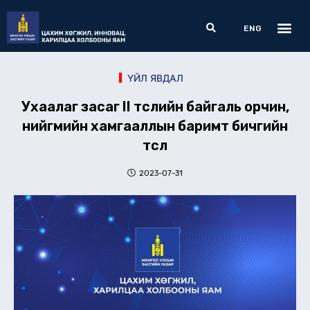
Skip
Me
Search
to
ENG
content
ҮЙЛ ЯВДАЛ
Ухаалаг засаг II төслийн байгаль орчин,
нийгмийн хамгааллын баримт бичгийн
төсөл
2023-07-31