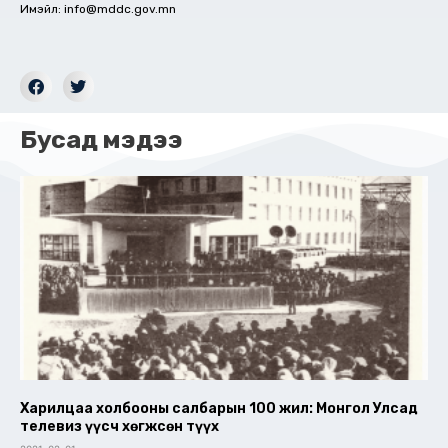
Имэйл: info@mddc.gov.mn
Бусад мэдээ
Харилцаа холбооны салбарын 100 жил: Монгол Улсад
телевиз үүсч хөгжсөн түүх