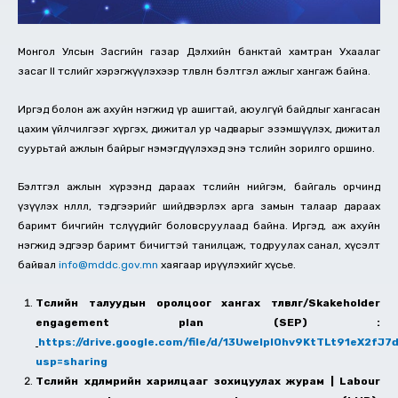
Монгол Улсын Засгийн газар Дэлхийн банктай хамтран Ухаалаг
засаг II төслийг хэрэгжүүлэхээр төлөвлөн бэлтгэл ажлыг хангаж байна.
Иргэд болон аж ахуйн нэгжид үр ашигтай, аюулгүй байдлыг хангасан
цахим үйлчилгээг хүргэх, дижитал ур чадварыг эзэмшүүлэх, дижитал
суурьтай ажлын байрыг нэмэгдүүлэхэд энэ төслийн зорилго оршино.
Бэлтгэл ажлын хүрээнд дараах төслийн нийгэм, байгаль орчинд
үзүүлэх нөлөөлөл, тэдгээрийг шийдвэрлэх арга замын талаар дараах
баримт бичгийн төслүүдийг боловсруулаад байна. Иргэд, аж ахуйн
нэгжид эдгээр баримт бичигтэй танилцаж, тодруулах санал, хүсэлт
байвал
info@mddc.gov.mn
хаягаар ирүүлэхийг хүсье.
Төслийн талуудын оролцоог хангах төлөвлөгөө/Skakeholder
engagement plan (SEP) :
https://drive.google.com/file/d/13UwelpIOhv9KtTLt91eX2fJ7
usp=sharing
Төслийн хөдөлмөрийн харилцааг зохицуулах журам | Labour