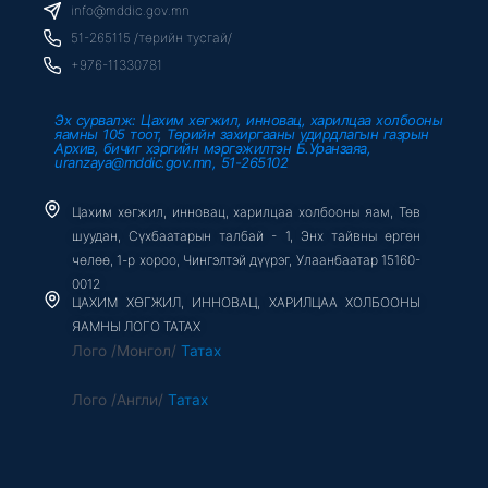
o
r
e
info@mddic.gov.mn
k
-
51-265115 /төрийн тусгай/
f
+976-11330781
Эх сурвалж: Цахим хөгжил, инновац, харилцаа холбооны
яамны 105 тоот, Төрийн захиргааны удирдлагын газрын
Архив, бичиг хэргийн мэргэжилтэн Б.Уранзаяа,
uranzaya@mddic.gov.mn, 51-265102
Цахим хөгжил, инновац, харилцаа холбооны яам, Төв
шуудан, Сүхбаатарын талбай - 1, Энх тайвны өргөн
чөлөө, 1-р хороо, Чингэлтэй дүүрэг, Улаанбаатар 15160-
0012
ЦАХИМ ХӨГЖИЛ, ИННОВАЦ, ХАРИЛЦАА ХОЛБООНЫ
ЯАМНЫ ЛОГО ТАТАХ
Лого /Монгол/
Татах
Лого /Англи/
Татах