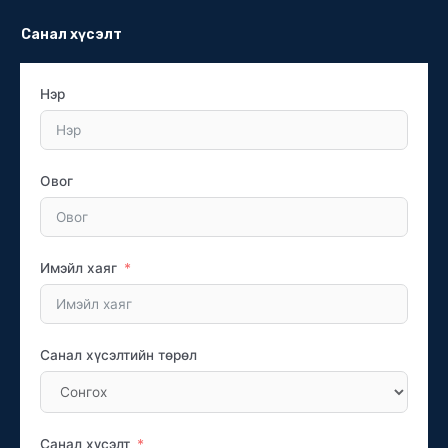
Санал хүсэлт
Нэр
Овог
Имэйл хаяг
Санал хүсэлтийн төрөл
Санал хүсэлт