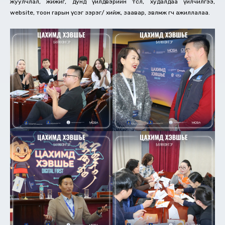
жуулчлал, жижиг, дунд үйлдвэрийн төсөл, худалдаа үйлчилгээ,
website, тоон гарын үсэг зэрэг/ хийж, заавар, зөвлөмж өгч ажиллалаа.