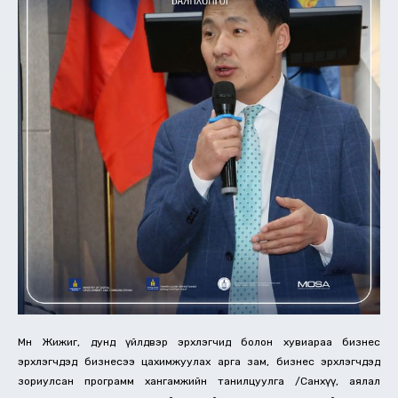
Мөн Жижиг, дунд үйлдвэр эрхлэгчид болон хувиараа бизнес
эрхлэгчдэд бизнесээ цахимжуулах арга зам, бизнес эрхлэгчдэд
зориулсан программ хангамжийн танилцуулга /Санхүү, аялал