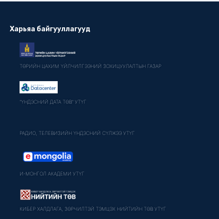
Харьяа байгууллагууд
ТӨРИЙН ЦАХИМ ҮЙЛЧИЛГЭЭНИЙ ЗОХИЦУУЛАЛТЫН ГАЗАР
"ҮНДЭСНИЙ ДАТА ТӨВ" УТҮГ
РАДИО, ТЕЛЕВИЗИЙН ҮНДЭСНИЙ СҮЛЖЭЭ УТҮГ
И-МОНГОЛ АКАДЕМИ УТҮГ
КИБЕР ХАЛДЛАГА, ЗӨРЧИЛТЭЙ ТЭМЦЭХ НИЙТИЙН ТӨВ УТҮГ