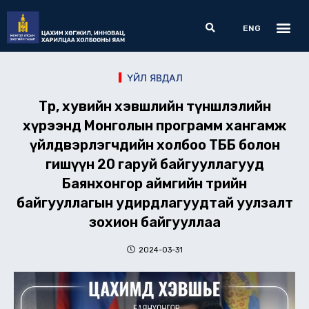
Skip
Me
Search
to
ENG
content
ҮЙЛ ЯВДАЛ
Төр, хувийн хэвшлийн түншлэлийн
хүрээнд Монголын программ хангамж
үйлдвэрлэгчдийн холбоо ТББ болон
гишүүн 20 гаруй байгууллагууд
Баянхонгор аймгийн төрийн
байгууллагын удирдлагуудтай уулзалт
зохион байгууллаа
2024-03-31