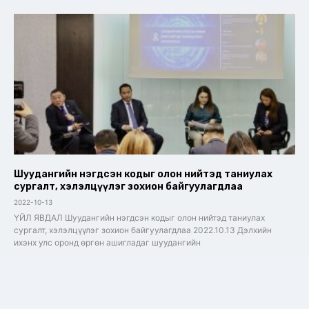
Шуудангийн нэгдсэн кодыг олон нийтэд таниулах
сургалт, хэлэлцүүлэг зохион байгуулагдлаа
2022-10-13
ҮЙЛ ЯВДАЛ Шуудангийн нэгдсэн кодыг олон нийтэд таниулах
сургалт, хэлэлцүүлэг зохион байгуулагдлаа 2022.10.13 Дэлхийн
ихэнх улс оронд өргөн ашигладаг шуудангийн