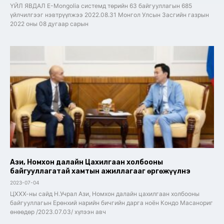
ҮЙЛ ЯВДАЛ E-Mongolia системд төрийн 63 байгууллагын 685
үйлчилгээг нэвтрүүлжээ 2022.08.31 Монгол Улсын Засгийн газрын
2022 оны 08 дугаар сарын
Ази, Номхон далайн Цахилгаан холбооны
байгууллагатай хамтын ажиллагааг өргөжүүлнэ
2023-07-04
ЦХХХ-ны сайд Н.Учрал Ази, Номхон далайн цахилгаан холбооны
байгууллагын Ерөнхий нарийн бичгийн дарга ноён Кондо Масанориг
өнөөдөр /2023.07.03/ хүлээн авч