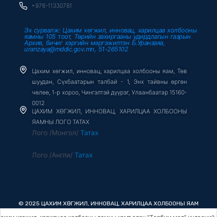
+976-11330781
Эх сурвалж: Цахим хөгжил, инновац, харилцаа холбооны
яамны 105 тоот, Төрийн захиргааны удирдлагын газрын
Архив, бичиг хэргийн мэргэжилтэн Б.Уранзаяа,
uranzaya@mddic.gov.mn, 51-265102
Цахим хөгжил, инновац, харилцаа холбооны яам, Төв
шуудан, Сүхбаатарын талбай - 1, Энх тайвны өргөн
чөлөө, 1-р хороо, Чингэлтэй дүүрэг, Улаанбаатар 15160-
0012
ЦАХИМ ХӨГЖИЛ, ИННОВАЦ, ХАРИЛЦАА ХОЛБООНЫ
ЯАМНЫ ЛОГО ТАТАХ
Лого /Монгол/
Татах
Лого /Англи/
Татах
© 2025 ЦАХИМ ХӨГЖИЛ, ИННОВАЦ, ХАРИЛЦАА ХОЛБООНЫ ЯАМ