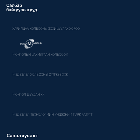
Салбар
байгууллагууд
ХАРИЛЦАА ХОЛБООНЫ ЗОХИЦУУЛАХ ХОРОО
МОНГОЛЫН ЦАХИЛГААН ХОЛБОО ХК
МЭДЭЭЛЭЛ ХОЛБООНЫ СҮЛЖЭЭ ХХК
МОНГОЛ ШУУДАН ХК
МЭДЭЭЛЭЛ ТЕХНОЛОГИЙН ҮНДЭСНИЙ ПАРК ААТУҮГ
Санал хүсэлт