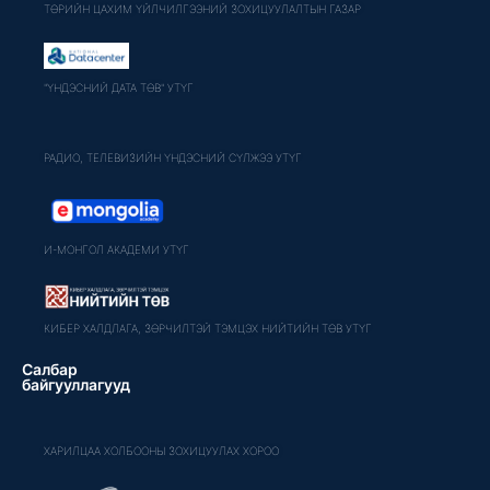
ТӨРИЙН ЦАХИМ ҮЙЛЧИЛГЭЭНИЙ ЗОХИЦУУЛАЛТЫН ГАЗАР
"ҮНДЭСНИЙ ДАТА ТӨВ" УТҮГ
РАДИО, ТЕЛЕВИЗИЙН ҮНДЭСНИЙ СҮЛЖЭЭ УТҮГ
И-МОНГОЛ АКАДЕМИ УТҮГ
КИБЕР ХАЛДЛАГА, ЗӨРЧИЛТЭЙ ТЭМЦЭХ НИЙТИЙН ТӨВ УТҮГ
Салбар
байгууллагууд
ХАРИЛЦАА ХОЛБООНЫ ЗОХИЦУУЛАХ ХОРОО