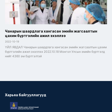
Чанарын шаардлага хангасан эмийн жагсаалтын
цахим бүртгэлийн ажил эхэллээ
2022-10-19
ҮЙЛ ЯВДАЛ Чанарын шаардлага хангасан эмийн жагсаалтын цахим
бүртгэлийн ажил эхэллээ 2022.10.18 Монгол Улсын эмийн бүртгэлд
нийт 4360 эм бүртгэлтэй
Харьяа байгууллагууд