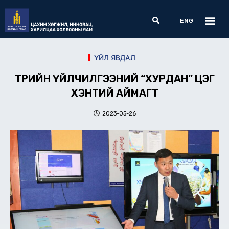
Skip
Me
Search
to
ENG
content
ҮЙЛ ЯВДАЛ
ТӨРИЙН ҮЙЛЧИЛГЭЭНИЙ “ХУРДАН” ЦЭГ
ХЭНТИЙ АЙМАГТ
2023-05-26