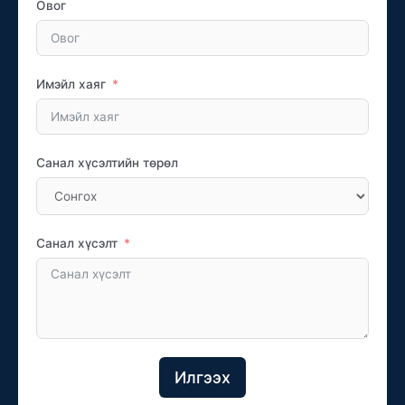
Овог
Имэйл хаяг
Санал хүсэлтийн төрөл
Санал хүсэлт
Илгээх