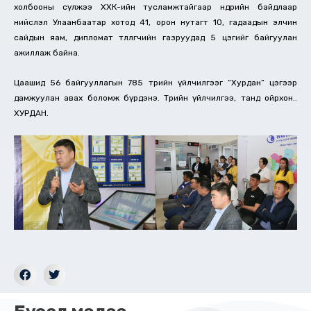
холбооны сүлжээ ХХК-ийн тусламжтайгаар өнөөдрийн байдлаар
нийслэл Улаанбаатар хотод 41, орон нутагт 10, гадаадын элчин
сайдын яам, дипломат төлөөлөгчийн газруудад 5 цэгийг байгуулан
ажиллаж байна.
Цаашид 56 байгууллагын 785 төрийн үйлчилгээг “Хурдан” цэгээр
дамжуулан авах боломж бүрдэнэ. Төрийн үйлчилгээ, танд ойрхон..
ХУРДАН.