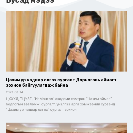
Бусад мэдээ
Цахим ур чадвар олгох сургалт Дорноговь аймагт
зохион байгуулагдаж байна
2023-08-14
ЦХХХЯ, ТЦҮЗГ, “И-Монгол” академи хамтран “Цахим аймаг”
бодлогын зөвлөмж, сургалт, үнэлгээ арга хэмжээний хүрээнд
“Цахим ур чадвар олгох” сургалт зохион