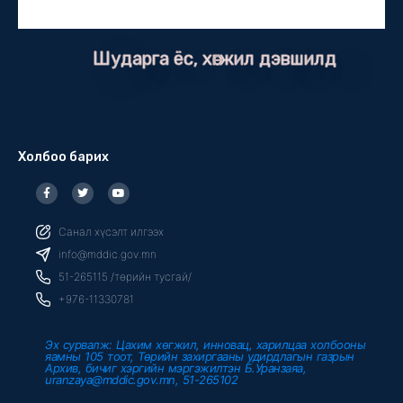
Шударга ёс, хөгжил дэвшилд
Холбоо барих
F
T
Y
a
w
o
c
i
u
e
t
t
b
t
u
Санал хүсэлт илгээх
o
e
b
o
r
e
info@mddic.gov.mn
k
-
51-265115 /төрийн тусгай/
f
+976-11330781
Эх сурвалж: Цахим хөгжил, инновац, харилцаа холбооны
яамны 105 тоот, Төрийн захиргааны удирдлагын газрын
Архив, бичиг хэргийн мэргэжилтэн Б.Уранзаяа,
uranzaya@mddic.gov.mn, 51-265102