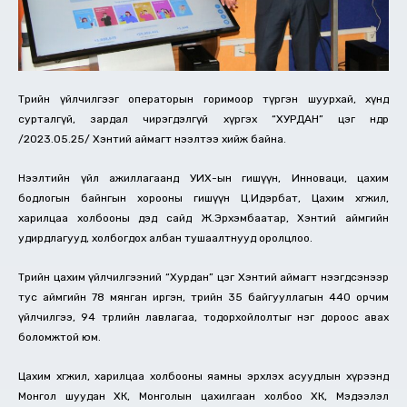
Төрийн үйлчилгээг операторын горимоор түргэн шуурхай, хүнд
сурталгүй, зардал чирэгдэлгүй хүргэх “ХУРДАН” цэг өнөөдөр
/2023.05.25/ Хэнтий аймагт нээлтээ хийж байна.
Нээлтийн үйл ажиллагаанд УИХ-ын гишүүн, Инноваци, цахим
бодлогын байнгын хорооны гишүүн Ц.Идэрбат, Цахим хөгжил,
харилцаа холбооны дэд сайд Ж.Эрхэмбаатар, Хэнтий аймгийн
удирдлагууд, холбогдох албан тушаалтнууд оролцлоо.
Төрийн цахим үйлчилгээний “Хурдан” цэг Хэнтий аймагт нээгдсэнээр
тус аймгийн 78 мянган иргэн, төрийн 35 байгууллагын 440 орчим
үйлчилгээ, 94 төрлийн лавлагаа, тодорхойлолтыг нэг дороос авах
боломжтой юм.
Цахим хөгжил, харилцаа холбооны яамны эрхлэх асуудлын хүрээнд
Монгол шуудан ХК, Монголын цахилгаан холбоо ХК, Мэдээлэл