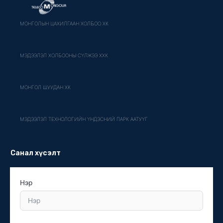
МОНГОЛЫН ЦАХИЛГААН ХОЛБОО ХК
МЭДЭЭЛЭЛ ХОЛБООНЫ СҮЛЖЭЭ ХХК
МОНГОЛ ШУУДАН ХК
МЭДЭЭЛЭЛ ТЕХНОЛОГИЙН ҮНДЭСНИЙ ПАРК ААТУҮГ
Санал хүсэлт
Нэр