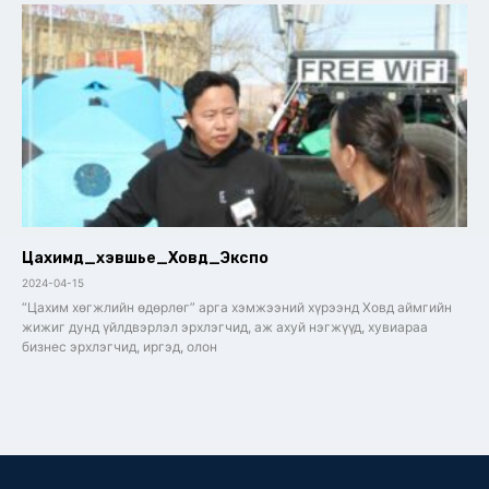
Цахимд_хэвшье_Ховд_Экспо
2024-04-15
“Цахим хөгжлийн өдөрлөг” арга хэмжээний хүрээнд Ховд аймгийн
жижиг дунд үйлдвэрлэл эрхлэгчид, аж ахуй нэгжүүд, хувиараа
бизнес эрхлэгчид, иргэд, олон