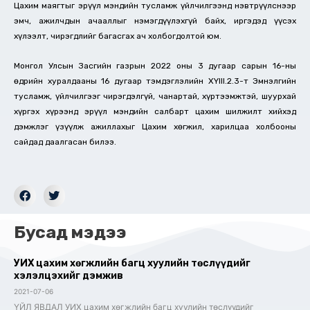
Цахим маягтыг эрүүл мэндийн тусламж үйлчилгээнд нэвтрүүлснээр
эмч, ажилчдын ачааллыг нэмэгдүүлэхгүй байх, иргэдэд үүсэх
хүлээлт, чирэгдлийг багасгах ач холбогдолтой юм.
Монгол Улсын Засгийн газрын 2022 оны 3 дугаар сарын 16-ны
өдрийн хуралдааны 16 дугаар тэмдэглэлийн XYIII.2.3-т Эмнэлгийн
тусламж, үйлчилгээг чирэгдэлгүй, чанартай, хүртээмжтэй, шуурхай
хүргэх хүрээнд эрүүл мэндийн салбарт цахим шилжилт хийхэд
дэмжлэг үзүүлж ажиллахыг Цахим хөгжил, харилцаа холбооны
сайдад даалгасан билээ.
Бусад мэдээ
УИХ цахим хөгжлийн багц хуулийн төслүүдийг
хэлэлцэхийг дэмжив
2021-07-06
ҮЙЛ ЯВДАЛ УИХ цахим хөгжлийн багц хуулийн төслүүдийг