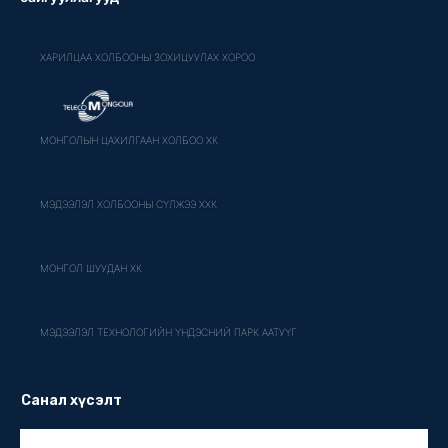
ХАРИЛЦАА ХОЛБООНЫ ЗОХИЦУУЛАХ ХОРОО
МОНГОЛЫН ЦАХИЛГААН ХОЛБОО ХК
МЭДЭЭЛЭЛ ХОЛБООНЫ СҮЛЖЭЭ ХХК
МОНГОЛ ШУУДАН ХК
МЭДЭЭЛЭЛ ТЕХНОЛОГИЙН ҮНДЭСНИЙ ПАРК ААТУҮГ
Санал хүсэлт