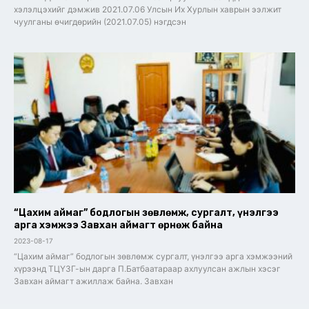
хэлэлцэхийг дэмжив 2021.07.06 Улсын Их Хурлын хаврын ээлжит
чуулганы өчигдөрийн (2021.07.05) нэгдсэн
“Цахим аймаг” бодлогын зөвлөмж, сургалт, үнэлгээ
арга хэмжээ Завхан аймагт өрнөж байна
2023-08-17
“Цахим аймаг” бодлогын зөвлөмж сургалт, үнэлгээ арга хэмжээний
хүрээнд ТЦҮЗГ-ын дарга П.Батбаатараар ахлуулсан ажлын хэсэг
Завхан аймагт ажиллаж байна. Завхан