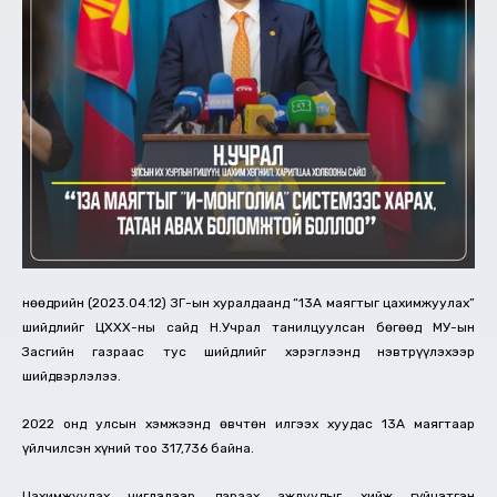
Өнөөдрийн (2023.04.12) ЗГ-ын хуралдаанд “13А маягтыг цахимжуулах”
шийдлийг ЦХХХ-ны сайд Н.Учрал танилцуулсан бөгөөд МУ-ын
Засгийн газраас тус шийдлийг хэрэглээнд нэвтрүүлэхээр
шийдвэрлэлээ.
2022 онд улсын хэмжээнд өвчтөн илгээх хуудас 13A маягтаар
үйлчилсэн хүний тоо 317,736 байна.
Цахимжуулах чиглэлээр дараах ажлуудыг хийж гүйцэтгэн