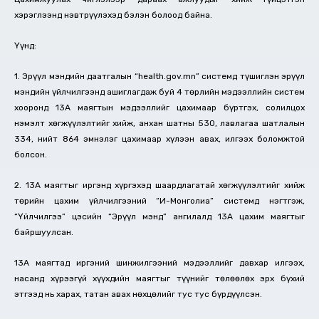
хэрэглээнд нэвтрүүлэхэд бэлэн болоод байна.
Үүнд:
1. Эрүүл мэндийн даатгалын “health.gov.mn” системд түшиглэн эрүүл
мэндийн үйлчилгээнд ашиглагдаж буй 4 төрлийн мэдээллийн систем
хооронд 13А маягтын мэдээллийг цахимаар бүртгэх, солилцох
нэмэлт хөгжүүлэлтийг хийж, анхан шатны 530, лавлагаа шатлалын
334, нийт 864 эмнэлэг цахимаар хүлээн авах, илгээх боломжтой
болсон.
2. 13А маягтыг иргэнд хүргэхэд шаардлагатай хөгжүүлэлтийг хийж
төрийн цахим үйлчилгээний “И-Монголиа” системд нэгтгэж,
“Үйлчилгээ” цэсийн “Эрүүл мэнд” ангилалд 13А цахим маягтыг
байршуулсан.
13А маягтад иргэний шинжилгээний мэдээллийг давхар илгээх,
насанд хүрээгүй хүүхдийн маягтыг түүнийг төлөөлөх эрх бүхий
этгээд нь харах, татан авах нөхцөлийг тус тус бүрдүүлсэн.