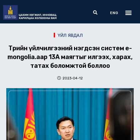
Skip
Me
Search
to
ENG
content
ҮЙЛ ЯВДАЛ
Төрийн үйлчилгээний нэгдсэн систем e-
mongolia.аар 13А маягтыг илгээх, харах,
татах боломжтой боллоо
2023-04-12