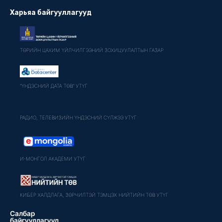
Харьяа байгууллагууд
ТӨРИЙН ЦАХИМ ҮЙЛЧИЛГЭЭНИЙ ЗОХИЦУУЛАЛТЫН ГАЗАР
"ҮНДЭСНИЙ ДАТА ТӨВ" УТҮГ
РАДИО, ТЕЛЕВИЗИЙН ҮНДЭСНИЙ СҮЛЖЭЭ УТҮГ
И-МОНГОЛ АКАДЕМИ УТҮГ
КИБЕР ХАЛДЛАГА, ЗӨРЧИЛТЭЙ ТЭМЦЭХ НИЙТИЙН ТӨВ УТҮГ
Салбар
байгууллагууд