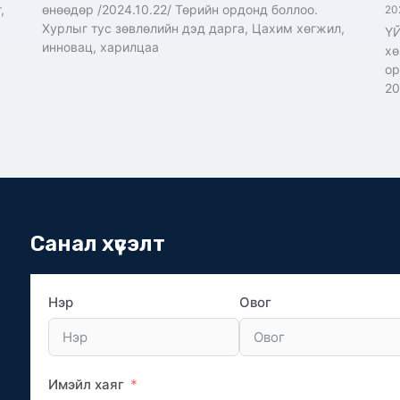
,
өнөөдөр /2024.10.22/ Төрийн ордонд боллоо.
20
Хурлыг тус зөвлөлийн дэд дарга, Цахим хөгжил,
ҮЙ
инновац, харилцаа
хө
ор
20
Санал хүсэлт
Нэр
Овог
Имэйл хаяг