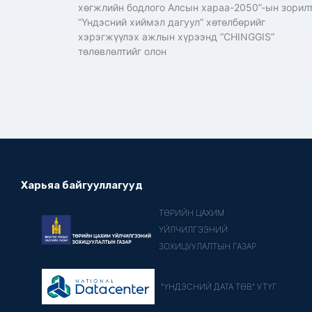
хөгжлийн бодлого Алсын хараа-2050”-ын зорилт
“Үндэсний хиймэл дагуул” хөтөлбөрийг
хэрэгжүүлэх ажлын хүрээнд “CHINGGIS”
төлөвлөлтийг олон
Харьяа байгууллагууд
ТӨРИЙН ЦАХИМ
ҮЙЛЧИЛГЭЭНИЙ
ЗОХИЦУУЛАЛТЫН ГАЗАР
"ҮНДЭСНИЙ ДАТА ТӨВ" УТҮГ