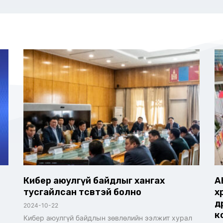
Кибер аюулгүй байдлыг хангах
А
тусгайлсан төсөвтэй болно
хө
ө
2024-10-22
к
Кибер аюулгүй байдлын зөвлөлийн ээлжит хурал