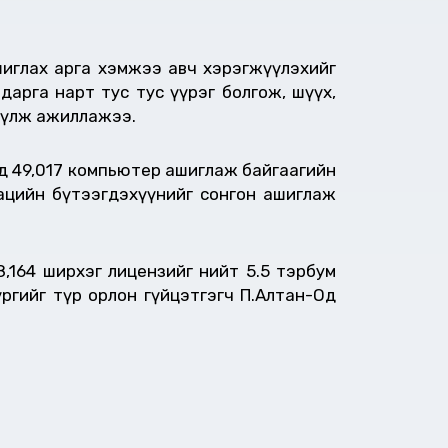
шиглах арга хэмжээ авч хэрэгжүүлэхийг
дарга нарт тус тус үүрэг болгож, шүүх,
гүүлж ажиллажээ.
гад 49,017 компьютер ашиглаж байгаагийн
рацийн бүтээгдэхүүнийг сонгон ашиглаж
8,164 ширхэг лицензийг нийт 5.5 тэрбум
үргийг түр орлон гүйцэтгэгч П.Алтан-Од