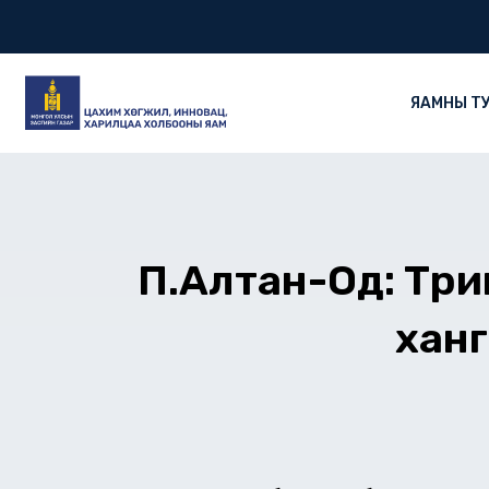
Skip
to
content
ЯАМНЫ Т
П.Алтан-Од: Төр
хан