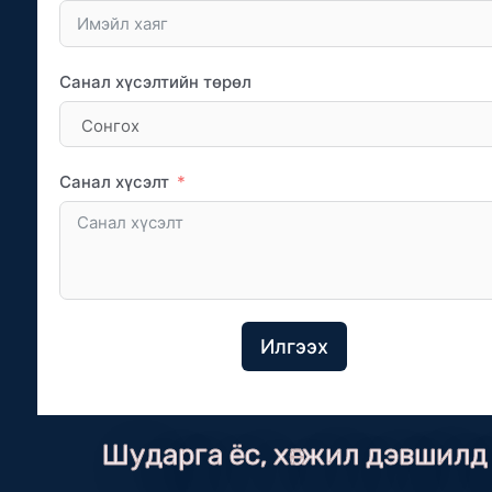
Санал хүсэлтийн төрөл
Санал хүсэлт
Илгээх
Шударга ёс, хөгжил дэвшилд