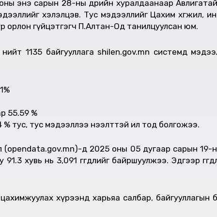
оны энэ сарын 28-ны өдрийн хуралдаанаар Авлигата
дээллийг хэлэлцэв. Тус мэдээллийг Цахим хөгжил, ин
үр орлон гүйцэтгэгч П.Алтан-Од танилцуулсан юм.
нийт 1135 байгууллага shilen.gov.mn системд мэдээ
61%
р 55.59 %
4 % тус, тус мэдээллээ нээлттэй ил тод болгожээ.
ал (opendata.gov.mn)-д 2025 оны 05 дугаар сарын 19-
у 91.3 хувь нь 3,091 өгөгдлийг байршуулжээ. Эдгээр өгө
г цахимжуулах хүрээнд харьяа салбар, байгууллагын 