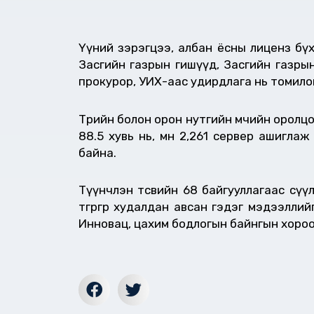
Үүний зэрэгцээ, албан ёсны лиценз бү
Засгийн газрын гишүүд, Засгийн газрын
прокурор, УИХ-аас удирдлага нь томило
Төрийн болон орон нутгийн өмчийн оролц
88.5 хувь нь, мөн 2,261 сервер ашигл
байна.
Түүнчлэн төсвийн 68 байгууллагаас сүү
төгрөгөөр худалдан авсан гэдэг мэдээл
Инновац, цахим бодлогын байнгын хоро