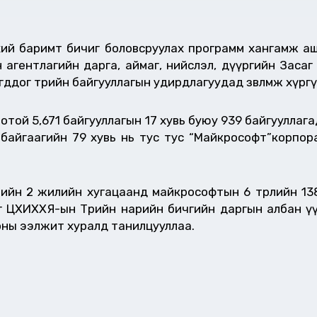
хий баримт бичиг боловсруулах программ хангамж а
 агентлагийн дарга, аймаг, нийслэл, дүүргийн Засаг 
гддог төрийн байгууллагын удирдлагуудад зөвлөмж хүр
оотой 5,671 байгууллагын 17 хувь буюу 939 байгуулла
аж байгаагийн 79 хувь нь тус тус “Майкрософт”корпо
лийн 2 жилийн хугацаанд майкрософтын 6 төрлийн 13
лийг ЦХИХХЯ-ын Төрийн нарийн бичгийн даргын албан ү
оны ээлжит хуралд танилцууллаа.