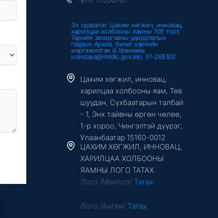
Эх сурвалж: Цахим хөгжил, инновац,
харилцаа холбооны яамны 105 тоот,
Төрийн захиргааны удирдлагын
газрын Архив, бичиг хэргийн
мэргэжилтэн Б.Уранзаяа,
uranzaya@mddic.gov.mn, 51-265102
Цахим хөгжил, инновац,
харилцаа холбооны яам, Төв
шуудан, Сүхбаатарын талбай
- 1, Энх тайвны өргөн чөлөө,
1-р хороо, Чингэлтэй дүүрэг,
Улаанбаатар 15160-0012
ЦАХИМ ХӨГЖИЛ, ИННОВАЦ,
ХАРИЛЦАА ХОЛБООНЫ
ЯАМНЫ ЛОГО ТАТАХ
Лого /Монгол/
Татах
Лого /Англи/
Татах