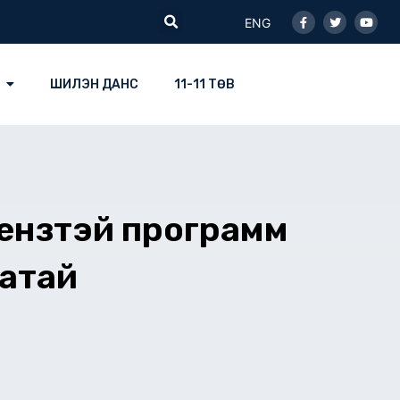
Facebook-
Twitter
Youtu
Search
f
ENG
ШИЛЭН ДАНС
11-11 ТӨВ
цензтэй программ
атай