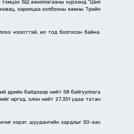
й тэмцэх 5Ш ажиллагааны хүрээнд “Шил
новац, харилцаа холбооны яамны Төрийн
ллээ нээлттэй, ил тод болгосон байна.
ний өдрийн байдлаар нийт 58 байгууллага
гдлийг иргэд, олон нийт 27,351 удаа татан
бичиг хэрэг, шуудангийн зардлыг 50-аас