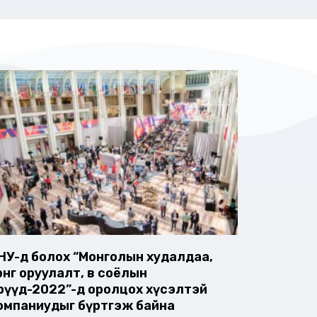
НУ-д болох “Монголын худалдаа,
рөнгө оруулалт, өв соёлын
дрүүд-2022”-д оролцох хүсэлтэй
омпаниудыг бүртгэж байна