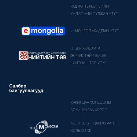
РАДИО, ТЕЛЕВИЗИЙН
ҮНДЭСНИЙ СҮЛЖЭЭ УТҮГ
И-МОНГОЛ АКАДЕМИ УТҮГ
КИБЕР ХАЛДЛАГА,
ЗӨРЧИЛТЭЙ ТЭМЦЭХ
НИЙТИЙН ТӨВ УТҮГ
Салбар
байгууллагууд
ХАРИЛЦАА ХОЛБООНЫ
ЗОХИЦУУЛАХ ХОРОО
МОНГОЛЫН ЦАХИЛГААН
ХОЛБОО ХК