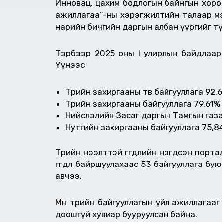
Инновац, цахим бодлогын байнгын хоро
ажиллагаа”-ны хэрэгжилтийн талаар мэ
нарийн бичгийн даргын албан үүргийг т
Тэрбээр 2025 оны I улирлын байдлаар 
Үүнээс
Төрийн захиргааны төв байгууллага 92.
Төрийн захиргааны байгууллага 79.61%
Нийслэлийн Засаг даргын Тамгын газа
Нутгийн захиргааны байгууллага 75,8
Төрийн нээлттэй өгөгдлийн нэгдсэн порт
өгөгдөл байршуулахаас 53 байгууллага бую
авчээ.
Мөн төрийн байгууллагын үйл ажиллагаа
доошгүй хувиар бууруулсан байна.