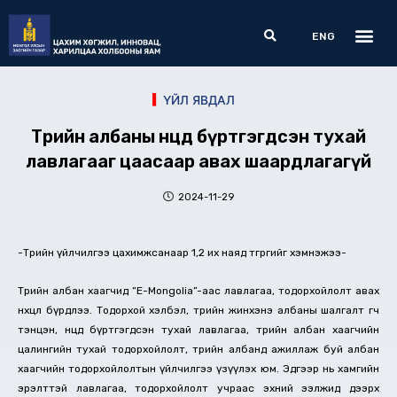
Skip
Me
Search
to
ENG
content
ҮЙЛ ЯВДАЛ
Төрийн албаны нөөцөд бүртгэгдсэн тухай
лавлагааг цаасаар авах шаардлагагүй
2024-11-29
-Төрийн үйлчилгээ цахимжсанаар 1,2 их наяд төгрөгийг хэмнэжээ-
Төрийн албан хаагчид “E-Mongolia”-аас лавлагаа, тодорхойлолт авах
нөхцөл бүрдлээ. Тодорхой хэлбэл, төрийн жинхэнэ албаны шалгалт өгч
тэнцэн, нөөцөд бүртгэгдсэн тухай лавлагаа, төрийн албан хаагчийн
цалингийн тухай тодорхойлолт, төрийн албанд ажиллаж буй албан
хаагчийн тодорхойлолтын үйлчилгээ үзүүлэх юм. Эдгээр нь хамгийн
эрэлттэй лавлагаа, тодорхойлолт учраас эхний ээлжид дээрх