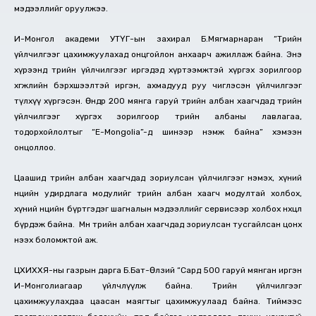
мэдээллийг оруулжээ.
И-Монгол академи УТҮГ-ын захирал Б.Мягмарнаран “Төрийн
үйлчилгээг цахимжуулахад онцгойлон анхаарч ажиллаж байна. Энэ
хүрээнд төрийн үйлчилгээг иргэдэд хүртээмжтэй хүргэх зорилгоор
хөгжлийн бэрхшээлтэй иргэн, ахмадууд руу чиглэсэн үйлчилгээг
түлхүү хүргэсэн. Өнөөдөр 200 мянга гаруй төрийн албан хаагчдад төрийн
үйлчилгээг хүргэх зорилгоор төрийн албаны лавлагаа,
тодорхойлолтыг “E-Mongolia”-д шинээр нэмж байна” хэмээн
онцоллоо.
Цаашид төрийн албан хаагчдад зориулсан үйлчилгээг нэмэх, хүний
нөөцийн удирдлага модулийг төрийн албан хаагч модултай холбох,
хүний нөөцийн бүртгэдэг шагналын мэдээллийг сервисээр холбох нөхцөл
бүрдэж байна. Мөн төрийн албан хаагчдад зориулсан тусгайлсан цонх
нээх боломжтой аж.
ЦХИХХЯ-ны газрын дарга Б.Бат-Өлзий “Сард 500 гаруй мянган иргэн
И-Монголиагаар үйлчлүүлж байна. Төрийн үйлчилгээг
цахимжуулахдаа цаасан маягтыг цахимжуулаад байна. Тиймээс