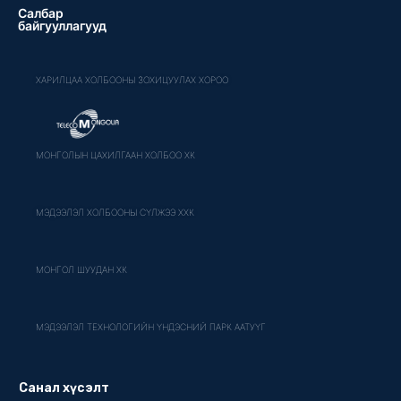
Салбар
байгууллагууд
ХАРИЛЦАА ХОЛБООНЫ ЗОХИЦУУЛАХ ХОРОО
МОНГОЛЫН ЦАХИЛГААН ХОЛБОО ХК
МЭДЭЭЛЭЛ ХОЛБООНЫ СҮЛЖЭЭ ХХК
МОНГОЛ ШУУДАН ХК
МЭДЭЭЛЭЛ ТЕХНОЛОГИЙН ҮНДЭСНИЙ ПАРК ААТУҮГ
Санал хүсэлт