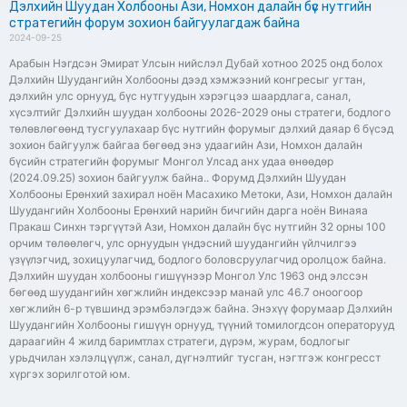
Дэлхийн Шуудан Холбооны Ази, Номхон далайн бүс нутгийн
стратегийн форум зохион байгуулагдаж байна
2024-09-25
Арабын Нэгдсэн Эмират Улсын нийслэл Дубай хотноо 2025 онд болох
Дэлхийн Шуудангийн Холбооны дээд хэмжээний конгресыг угтан,
дэлхийн улс орнууд, бүс нутгуудын хэрэгцээ шаардлага, санал,
хүсэлтийг Дэлхийн шуудан холбооны 2026-2029 оны стратеги, бодлого
төлөвлөгөөнд тусгуулахаар бүс нутгийн форумыг дэлхий даяар 6 бүсэд
зохион байгуулж байгаа бөгөөд энэ удаагийн Ази, Номхон далайн
бүсийн стратегийн форумыг Монгол Улсад анх удаа өнөөдөр
(2024.09.25) зохион байгуулж байна.. Форумд Дэлхийн Шуудан
Холбооны Ерөнхий захирал ноён Масахико Метоки, Ази, Номхон далайн
Шуудангийн Холбооны Ерөнхий нарийн бичгийн дарга ноён Винаяа
Пракаш Синхн тэргүүтэй Ази, Номхон далайн бүс нутгийн 32 орны 100
орчим төлөөлөгч, улс орнуудын үндэсний шуудангийн үйлчилгээ
үзүүлэгчид, зохицуулагчид, бодлого боловсруулагчид оролцож байна.
Дэлхийн шуудан холбооны гишүүнээр Монгол Улс 1963 онд элссэн
бөгөөд шуудангийн хөгжлийн индексээр манай улс 46.7 оноогоор
хөгжлийн 6-р түвшинд эрэмбэлэгдэж байна. Энэхүү форумаар Дэлхийн
Шуудангийн Холбооны гишүүн орнууд, түүний томилогдсон операторууд
дараагийн 4 жилд баримтлах стратеги, дүрэм, журам, бодлогыг
урьдчилан хэлэлцүүлж, санал, дүгнэлтийг тусган, нэгтгэж конгресст
хүргэх зорилготой юм.