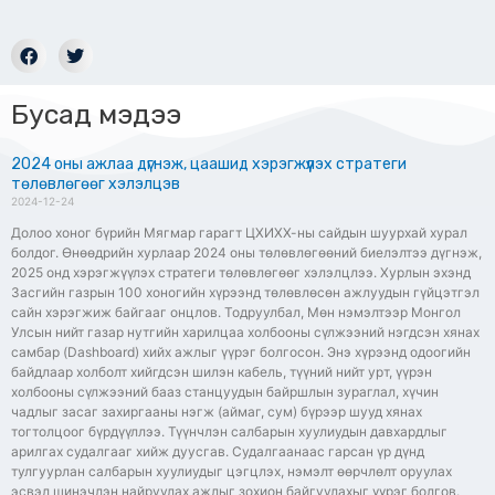
Бусад мэдээ
2024 оны ажлаа дүгнэж, цаашид хэрэгжүүлэх стратеги
төлөвлөгөөг хэлэлцэв
2024-12-24
Долоо хоног бүрийн Мягмар гарагт ЦХИХХ-ны сайдын шуурхай хурал
болдог. Өнөөдрийн хурлаар 2024 оны төлөвлөгөөний биелэлтээ дүгнэж,
2025 онд хэрэгжүүлэх стратеги төлөвлөгөөг хэлэлцлээ. Хурлын эхэнд
Засгийн газрын 100 хоногийн хүрээнд төлөвлөсөн ажлуудын гүйцэтгэл
сайн хэрэгжиж байгааг онцлов. Тодруулбал, Мөн нэмэлтээр Монгол
Улсын нийт газар нутгийн харилцаа холбооны сүлжээний нэгдсэн хянах
самбар (Dashboard) хийх ажлыг үүрэг болгосон. Энэ хүрээнд одоогийн
байдлаар холболт хийгдсэн шилэн кабель, түүний нийт урт, үүрэн
холбооны сүлжээний бааз станцуудын байршлын зураглал, хүчин
чадлыг засаг захиргааны нэгж (аймаг, сум) бүрээр шууд хянах
тогтолцоог бүрдүүллээ. Түүнчлэн салбарын хуулиудын давхардлыг
арилгах судалгааг хийж дуусгав. Судалгаанаас гарсан үр дүнд
тулгуурлан салбарын хуулиудыг цэгцлэх, нэмэлт өөрчлөлт оруулах
эсвэл шинэчлэн найруулах ажлыг зохион байгуулахыг үүрэг болгов.