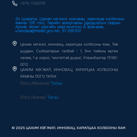
+976-11330781
Эх сурвалж: Цахим хөгжил, инновац, харилцаа холбооны
яамны 105 тоот, Төрийн захиргааны удирдлагын газрын
Архив, бичиг хэргийн мэргэжилтэн Б.Уранзаяа,
uranzaya@mddic.gov.mn, 51-265102
Цахим хөгжил, инновац, харилцаа холбооны яам, Төв
шуудан, Сүхбаатарын талбай - 1, Энх тайвны өргөн
чөлөө, 1-р хороо, Чингэлтэй дүүрэг, Улаанбаатар 15160-
0012
ЦАХИМ ХӨГЖИЛ, ИННОВАЦ, ХАРИЛЦАА ХОЛБООНЫ
ЯАМНЫ ЛОГО ТАТАХ
Лого /Монгол/
Татах
Лого /Англи/
Татах
© 2025 ЦАХИМ ХӨГЖИЛ, ИННОВАЦ, ХАРИЛЦАА ХОЛБООНЫ ЯАМ