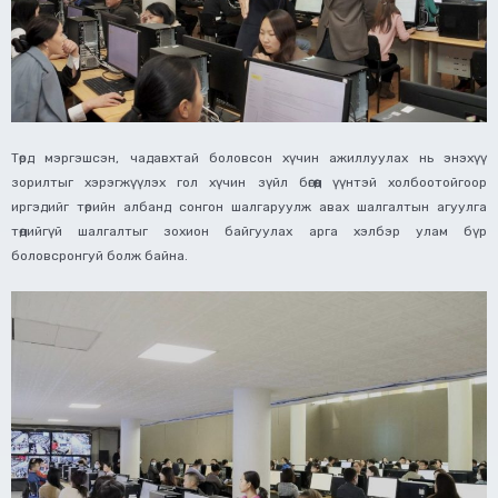
Төрд мэргэшсэн, чадавхтай боловсон хүчин ажиллуулах нь энэхүү
зорилтыг хэрэгжүүлэх гол хүчин зүйл бөгөөд үүнтэй холбоотойгоор
иргэдийг төрийн албанд сонгон шалгаруулж авах шалгалтын агуулга
төдийгүй шалгалтыг зохион байгуулах арга хэлбэр улам бүр
боловсронгуй болж байна.