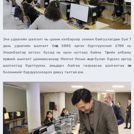
Энэ удаагийн шалгалт нь цахим хэлбэрээр зохион байгуулагдаж буй 7
дахь удаагийн шалгалт бөгөөд 5885 иргэн бүртгүүлсний 2788 нь
Улаанбаатар хотоос бусад нь орон нутгаас байна. Төрийн албаны
ерөнхий шалгалт цахимжсанаар Монгол Улсын өнцөг булан бүрээс иргэд
шалгалтад бүртгүүлэх, амьдарч байгаа газраасаа шалгалтаа өгөх
боломжийг бүрдүүлснээрээ давуу талтай юм.