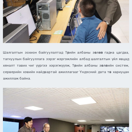
Шалгалтын зохион байгуулалтад Төрийн албаны зөвлөлөөс гадна цагдаа,
тагнуулын байгууллага зэрэг мэргэжлийн албад шалгалтын үйл явцад
хяналт тавих чиг үүргээ хэрэгжүүлж, Төрийн албаны зөвлөлийн систем,
серверийн хэвийн найдвартай ажиллагааг Үндэсний дата төв хариуцан
ажиллаж байна.