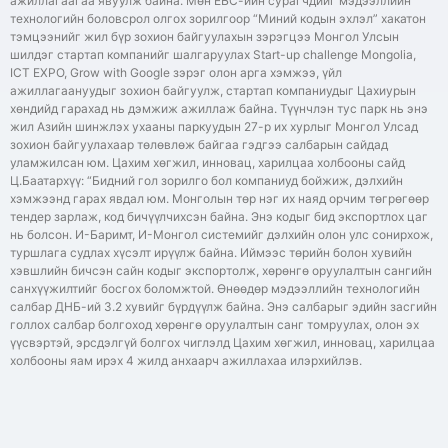
ажиллагаагаа явуулж байна. Мөн ЕБС-ийн сурагчдийг мэдээллийн
технологийн боловсрол олгох зорилгоор “Миний кодын эхлэл” хакатон
тэмцээнийг жил бүр зохион байгуулахын зэрэгцээ Монгол Улсын
шилдэг стартап компанийг шалгаруулах Start-up challenge Mongolia,
ICT EXPO, Grow with Google зэрэг олон арга хэмжээ, үйл
ажиллагаануудыг зохион байгуулж, стартап компаниудыг Цахиурын
хөндийд гарахад нь дэмжиж ажиллаж байна. Түүнчлэн тус парк нь энэ
жил Азийн шинжлэх ухааны паркуудын 27-р их хурлыг Монгол Улсад
зохион байгуулахаар төлөвлөж байгаа гэдгээ салбарын сайдад
уламжилсан юм. Цахим хөгжил, инновац, харилцаа холбооны сайд
Ц.Баатархүү: “Бидний гол зорилго бол компаниуд бойжиж, дэлхийн
хэмжээнд гарах явдал юм. Монголын төр нэг их наяд орчим төгрөгөөр
тендер зарлаж, код бичүүлчихсэн байна. Энэ кодыг бид экспортлох цаг
нь болсон. И-Баримт, И-Монгол системийг дэлхийн олон улс сонирхож,
туршлага судлах хүсэлт ирүүлж байна. Иймээс төрийн болон хувийн
хэвшлийн бичсэн сайн кодыг экспортолж, хөрөнгө оруулалтын сангийн
санхүүжилтийг босгох боломжтой. Өнөөдөр мэдээллийн технологийн
салбар ДНБ-ий 3.2 хувийг бүрдүүлж байна. Энэ салбарыг эдийн засгийн
голлох салбар болгоход хөрөнгө оруулалтын санг томруулах, олон эх
үүсвэртэй, эрсдэлгүй болгох чиглэлд Цахим хөгжил, инновац, харилцаа
холбооны яам ирэх 4 жилд анхаарч ажиллахаа илэрхийлэв.