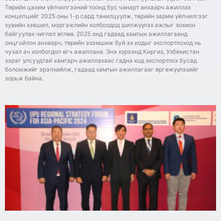
Төрийн цахим үйлчилгээний тоонд бус чанарт анхаарч ажиллах
концепцийг 2025 оны 1-р сард танилцуулж, төрийн зарим үйлчилгээг
хувийн хэвшил, мэргэжлийн холбоодод шилжүүлэх ажлыг зохион
байгуулах чиглэл өглөө. 2025 онд гадаад хамтын ажиллагаанд
онцгойлон анхаарч, төрийн эзэмшиж буй эх кодыг экспортлоход нь
чухал ач холбогдол өгч ажиллана. Энэ хүрээнд Киргиз, Узбекистан
зэрэг улсуудтай хамтарч ажиллахаас гадна код экспортлох бусад
боломжийг эрэлхийлж, гадаад хамтын ажиллагааг өргөжүүлэхийг
зорьж байна.