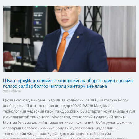
Ц.Баатархүү: Мэдээллийн технологийн салбарыг эдийн засгийн
голлох салбар болгох чиглэлд хамтарч ажиллана
2024-08-16
Цахим хөгжил, инновац, харилцаа холбооны сайд Ц.Баатархүү болон
холбогдох албаны төлөөлөл өнөөдөр (2024.08.16) Мэдээлэл,
технологийн үндэсний парк, тэнд бойжиж буй стартап компаниудын үйл
ажиллагаатай танилцлаа. Мэдээлэл, технологийн үндэсний парк нь
Монгол Улсаас дэлхийд гарах юникорн компанийг бойжуулан дэмжих,
салбарын боловсон хүчнийг бэлдэх, сургах болон мэдээллийн
технологийн үйлдвэрлэгчдийг дэмжих зорилготойгоор үйл