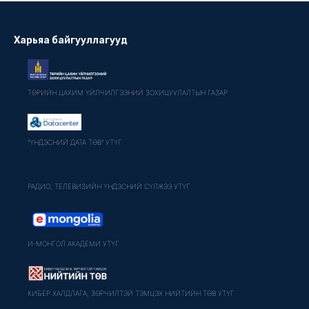
Харьяа байгууллагууд
ТӨРИЙН ЦАХИМ ҮЙЛЧИЛГЭЭНИЙ ЗОХИЦУУЛАЛТЫН ГАЗАР
"ҮНДЭСНИЙ ДАТА ТӨВ" УТҮГ
РАДИО, ТЕЛЕВИЗИЙН ҮНДЭСНИЙ СҮЛЖЭЭ УТҮГ
И-МОНГОЛ АКАДЕМИ УТҮГ
КИБЕР ХАЛДЛАГА, ЗӨРЧИЛТЭЙ ТЭМЦЭХ НИЙТИЙН ТӨВ УТҮГ