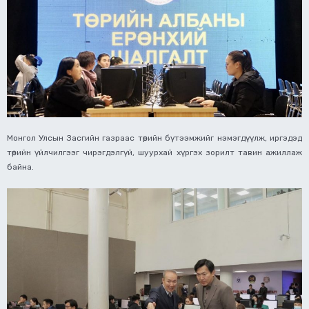
Монгол Улсын Засгийн газраас төрийн бүтээмжийг нэмэгдүүлж, иргэдэд
төрийн үйлчилгээг чирэгдэлгүй, шуурхай хүргэх зорилт тавин ажиллаж
байна.