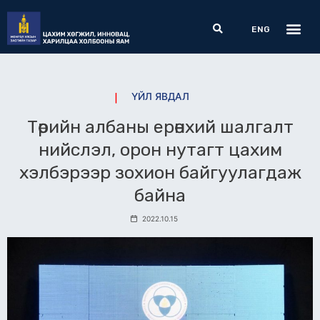
Skip
Me
Search
to
ENG
content
ҮЙЛ ЯВДАЛ
Төрийн албаны ерөнхий шалгалт
нийслэл, орон нутагт цахим
хэлбэрээр зохион байгуулагдаж
байна
2022.10.15