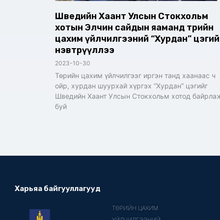
Шведийн Хаант Улсын Стокхольм
хотын Элчин сайдын яаманд төрийн
цахим үйлчилгээний “Хурдан” цэгий
нэвтрүүллээ
2023-10-30
Төрийн цахим үйлчилгээг иргэн танд хаанаас ч
ойр, хурдан шуурхай хүргэх “Хурдан” цэгийг
Шведийн Хаант Улсын Стокхольм хотод байрла
буй
Харьяа байгууллагууд
ТӨРИЙН ЦАХИМ
ҮЙЛЧИЛГЭЭНИЙ