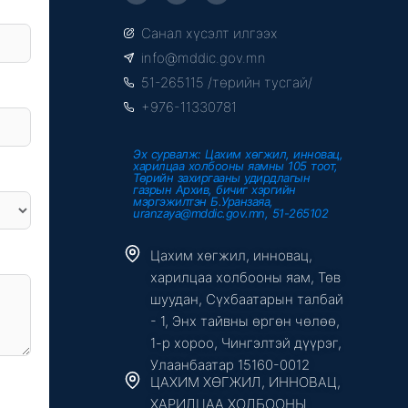
c
i
u
e
t
t
Санал хүсэлт илгээх
b
t
u
o
e
b
info@mddic.gov.mn
o
r
e
k
51-265115 /төрийн тусгай/
-
f
+976-11330781
Эх сурвалж: Цахим хөгжил, инновац,
харилцаа холбооны яамны 105 тоот,
Төрийн захиргааны удирдлагын
газрын Архив, бичиг хэргийн
мэргэжилтэн Б.Уранзаяа,
uranzaya@mddic.gov.mn, 51-265102
Цахим хөгжил, инновац,
харилцаа холбооны яам, Төв
шуудан, Сүхбаатарын талбай
- 1, Энх тайвны өргөн чөлөө,
1-р хороо, Чингэлтэй дүүрэг,
Улаанбаатар 15160-0012
ЦАХИМ ХӨГЖИЛ, ИННОВАЦ,
ХАРИЛЦАА ХОЛБООНЫ