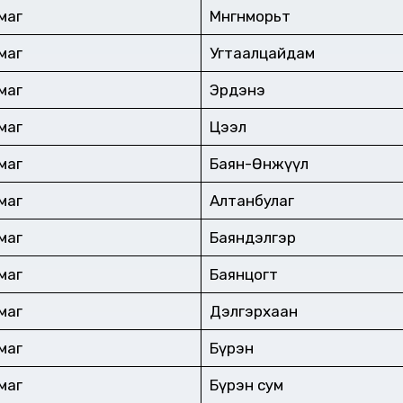
ймаг
Мөнгөнморьт
ймаг
Угтаалцайдам
ймаг
Эрдэнэ
ймаг
Цээл
ймаг
Баян-Өнжүүл
ймаг
Алтанбулаг
ймаг
Баяндэлгэр
ймаг
Баянцогт
ймаг
Дэлгэрхаан
ймаг
Бүрэн
ймаг
Бүрэн сум