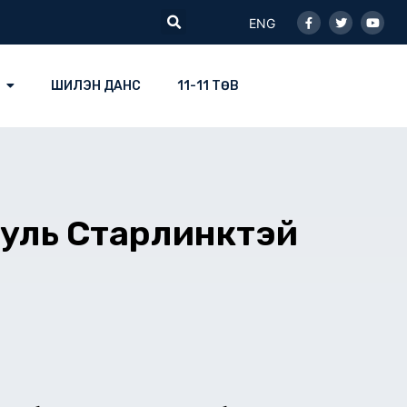
Facebook-
Twitter
Youtu
Search
f
ENG
ШИЛЭН ДАНС
11-11 ТӨВ
гууль Старлинктэй