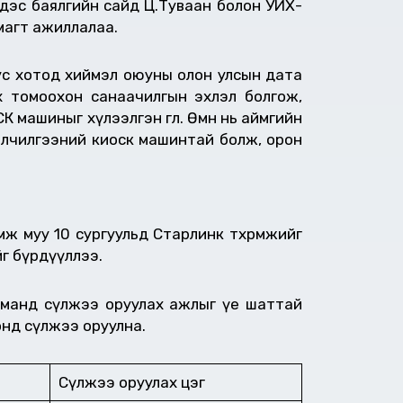
рдэс баялгийн сайд Ц.Туваан болон УИХ-
ймагт ажиллалаа.
 Тус хотод хиймэл оюуны олон улсын дата
лэх томоохон санаачилгын эхлэл болгож,
ашиныг хүлээлгэн өглөө. Өмнө нь аймгийн
йлчилгээний киоск машинтай болж, орон
муу 10 сургуульд Старлинк төхөөрөмжийг
йг бүрдүүллээ.
уманд сүлжээ оруулах ажлыг үе шаттай
 онд сүлжээ оруулна.
Сүлжээ оруулах цэг