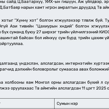
оны сайд Ц.Баатархүү, УИХ-ын гишүүн, Аж үйлдвэр, э
.Батбаяр нарын хамт өнгөрсөн амралтын өдрүүдэд Төв а
отыг “Хүннү хот” болгон хөгжүүлэхээр төлөвлөж буй.
өдийгүй Ази тивийн “Цахиурын хөндий” болгон хөгжүү
үх суманд буюу 27 ширхэг төрийн үйлчилгээний КИОСК м
машинтай байсан бол ийнхүү сум бүрд төрийн цахим ү
 ойртууллаа.
алгаанд үндэслэн, алслагдсан, интернэтийн хүртээмж 
 сурагчид дэлхийн боловсролыг сумаасаа авах боломжи
аа холбооны яам Монгол орны алслагдсан бүхий л с
лжээ оруулахаас Төв аймгийн алслагдсан 11 цэгт 2025
г
Сумын нэр