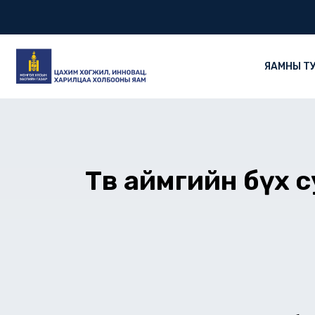
Skip
to
content
ЯАМНЫ Т
Төв аймгийн бүх 