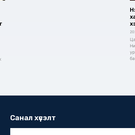
Н
х
г
х
20
Ца
Ни
ур
ба
ж
Санал хүсэлт