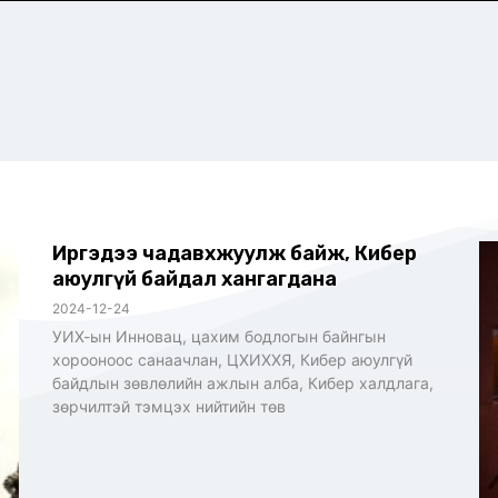
Иргэдээ чадавхжуулж байж, Кибер
аюулгүй байдал хангагдана
2024-12-24
УИХ-ын Инновац, цахим бодлогын байнгын
хорооноос санаачлан, ЦХИХХЯ, Кибер аюулгүй
байдлын зөвлөлийн ажлын алба, Кибер халдлага,
зөрчилтэй тэмцэх нийтийн төв