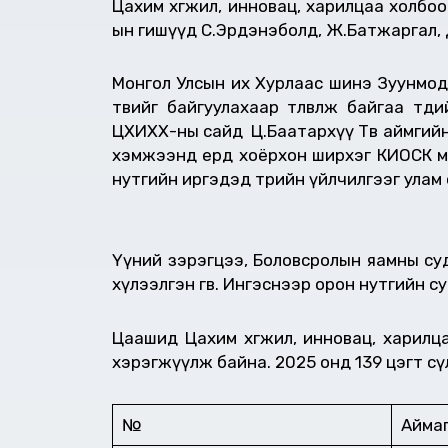
Цахим хөгжил, инновац, харилцаа холбо
ын гишүүд С.Эрдэнэболд, Ж.Батжаргал, Д
Монгол Улсын их Хурлаас шинэ Зуунмод х
төвийг байгуулахаар төлөвлөж байгаа т
ЦХИХХ-ны сайд Ц.Баатархүү Төв аймгийн б
хэмжээнд ердөө хоёрхон ширхэг КИОСК 
нутгийн иргэдэд төрийн үйлчилгээг улам
Үүний зэрэгцээ, Боловсролын яамны суд
хүлээлгэн өгөв. Ингэснээр орон нутгийн
Цаашид Цахим хөгжил, инновац, харилц
хэрэгжүүлж байна. 2025 онд 139 цэгт сү
№
Айма