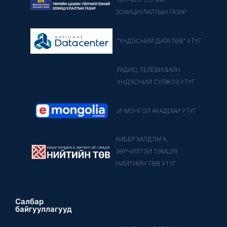
ЗОХИЦУУЛАЛТЫН ГАЗАР
"ҮНДЭСНИЙ ДАТА ТӨВ" УТҮГ
РАДИО, ТЕЛЕВИЗИЙН
ҮНДЭСНИЙ СҮЛЖЭЭ УТҮГ
И-МОНГОЛ АКАДЕМИ УТҮГ
КИБЕР ХАЛДЛАГА,
ЗӨРЧИЛТЭЙ ТЭМЦЭХ
НИЙТИЙН ТӨВ УТҮГ
Салбар
байгууллагууд