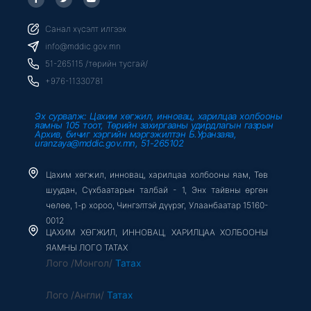
a
w
o
c
i
u
e
t
t
b
t
u
Санал хүсэлт илгээх
o
e
b
o
r
e
info@mddic.gov.mn
k
-
51-265115 /төрийн тусгай/
f
+976-11330781
Эх сурвалж: Цахим хөгжил, инновац, харилцаа холбооны
яамны 105 тоот, Төрийн захиргааны удирдлагын газрын
Архив, бичиг хэргийн мэргэжилтэн Б.Уранзаяа,
uranzaya@mddic.gov.mn, 51-265102
Цахим хөгжил, инновац, харилцаа холбооны яам, Төв
шуудан, Сүхбаатарын талбай - 1, Энх тайвны өргөн
чөлөө, 1-р хороо, Чингэлтэй дүүрэг, Улаанбаатар 15160-
0012
ЦАХИМ ХӨГЖИЛ, ИННОВАЦ, ХАРИЛЦАА ХОЛБООНЫ
ЯАМНЫ ЛОГО ТАТАХ
Лого /Монгол/
Татах
Лого /Англи/
Татах