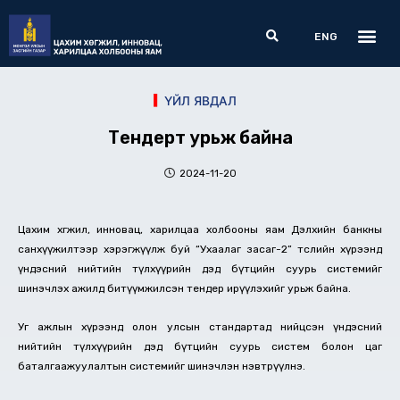
Skip
Me
Search
to
ENG
content
ҮЙЛ ЯВДАЛ
Тендерт урьж байна
2024-11-20
Цахим хөгжил, инновац, харилцаа холбооны яам Дэлхийн банкны
санхүүжилтээр хэрэгжүүлж буй “Ухаалаг засаг-2” төслийн хүрээнд
үндэсний нийтийн түлхүүрийн дэд бүтцийн суурь системийг
шинэчлэх ажилд битүүмжилсэн тендер ирүүлэхийг урьж байна.
Уг ажлын хүрээнд олон улсын стандартад нийцсэн үндэсний
нийтийн түлхүүрийн дэд бүтцийн суурь систем болон цаг
баталгаажуулалтын системийг шинэчлэн нэвтрүүлнэ.