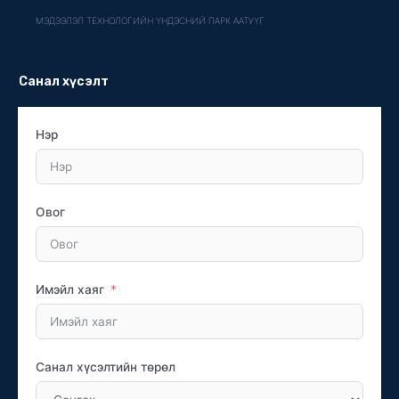
МЭДЭЭЛЭЛ ТЕХНОЛОГИЙН ҮНДЭСНИЙ ПАРК ААТУҮГ
Санал хүсэлт
Нэр
Овог
Имэйл хаяг
Санал хүсэлтийн төрөл