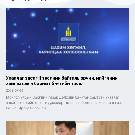
Ухаалаг засаг II төслийн байгаль орчин, нийгмийн
хамгааллын баримт бичгийн төсөл
2023-07-31
Монгол Улсын Засгийн газар Дэлхийн банктай хамтран Ухаалаг
засаг II төслийг хэрэгжүүлэхээр төлөвлөн бэлтгэл ажлыг хангаж
байна. Иргэд болон аж