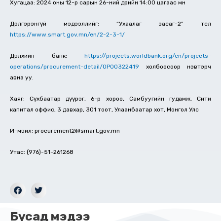
Хугацаа: 2024 оны 12-р сарын 26-ний өдрийн 14:00 цагаас өмнө
Дэлгэрэнгүй мэдээллийг: “Ухаалаг засаг-2” төсөл
https://www.smart.gov.mn/en/2-2-3-1/
Дэлхийн банк:
https://projects.worldbank.org/en/projects-
operations/procurement-detail/OP00322419
холбоосоор нэвтэрч
авна уу.
Хаяг: Сүхбаатар дүүрэг, 6-р хороо, Самбуугийн гудамж, Сити
капитал оффис, 3 давхар, 301 тоот, Улаанбаатар хот, Монгол Улс
И-мэйл: procurement2@smart.gov.mn
Утас: (976)-51-261268
Бусад мэдээ