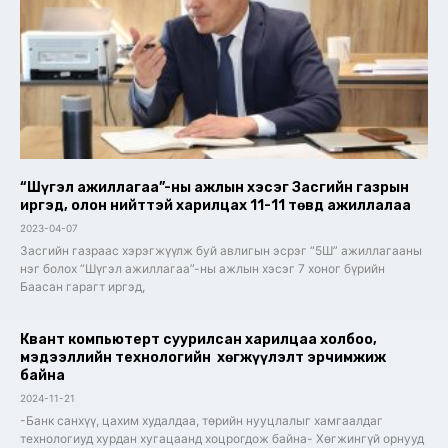
“Шүгэл ажиллагаа”-ны ажлын хэсэг Засгийн газрын
иргэд, олон нийттэй харилцах 11-11 төвд ажиллалаа
2023-04-07
Засгийн газраас хэрэгжүүлж буй авлигын эсрэг “5Ш” ажиллагааны
нэг болох “Шүгэл ажиллагаа”-ны ажлын хэсэг 7 хоног бүрийн
Баасан гарагт иргэд,
Квант компьютерт суурилсан харилцаа холбоо,
мэдээллийн технологийн хөгжүүлэлт эрчимжиж
байна
2024-11-21
-Банк санхүү, цахим худалдаа, төрийн нууцлалыг хамгаалдаг
технологиуд хурдан хугацаанд хоцрогдож байна- Хөгжингүй орнууд