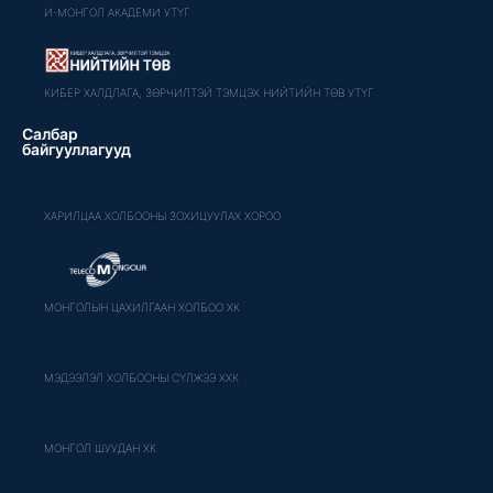
И-МОНГОЛ АКАДЕМИ УТҮГ
КИБЕР ХАЛДЛАГА, ЗӨРЧИЛТЭЙ ТЭМЦЭХ НИЙТИЙН ТӨВ УТҮГ
Салбар
байгууллагууд
ХАРИЛЦАА ХОЛБООНЫ ЗОХИЦУУЛАХ ХОРОО
МОНГОЛЫН ЦАХИЛГААН ХОЛБОО ХК
МЭДЭЭЛЭЛ ХОЛБООНЫ СҮЛЖЭЭ ХХК
МОНГОЛ ШУУДАН ХК