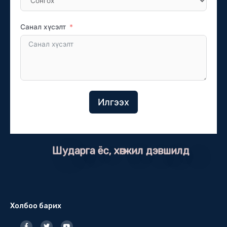
Санал хүсэлт
Илгээх
Шударга ёс, хөгжил дэвшилд
Холбоо барих
F
T
Y