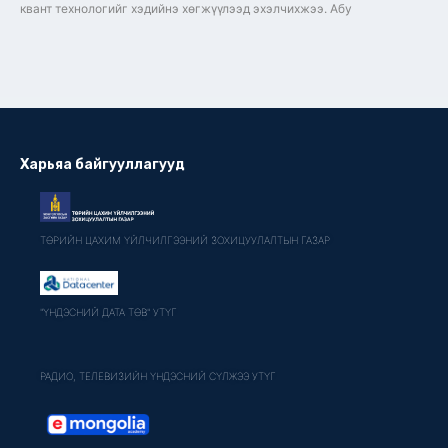
квант технологийг хэдийнэ хөгжүүлээд эхэлчихжээ. Абу
Харьяа байгууллагууд
ТӨРИЙН ЦАХИМ ҮЙЛЧИЛГЭЭНИЙ ЗОХИЦУУЛАЛТЫН ГАЗАР
"ҮНДЭСНИЙ ДАТА ТӨВ" УТҮГ
РАДИО, ТЕЛЕВИЗИЙН ҮНДЭСНИЙ СҮЛЖЭЭ УТҮГ