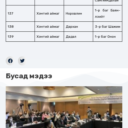
Сангийндалай
1-р баг Баян-
137
Хэнтий аймаг
Норовлин
өлзийт
138
Хэнтий аймаг
Дархан
3-р баг Шажим
139
Хэнтий аймаг
Дадал
1-р баг Онон
Бусад мэдээ