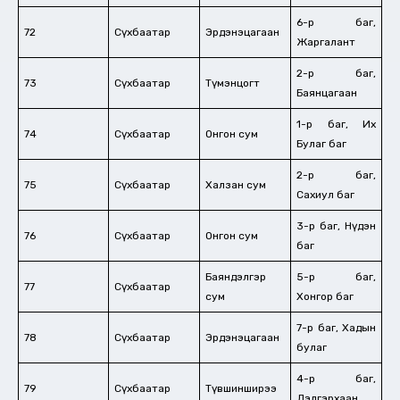
6-р баг,
72
Сүхбаатар
Эрдэнэцагаан
Жаргалант
2-р баг,
73
Сүхбаатар
Түмэнцогт
Баянцагаан
1-р баг, Их
74
Сүхбаатар
Онгон сум
Булаг баг
2-р баг,
75
Сүхбаатар
Халзан сум
Сахиул баг
3-р баг, Нүдэн
76
Сүхбаатар
Онгон сум
баг
Баяндэлгэр
5-р баг,
77
Сүхбаатар
сум
Хонгор баг
7-р баг, Хадын
78
Сүхбаатар
Эрдэнэцагаан
булаг
4-р баг,
79
Сүхбаатар
Түвшинширээ
Дэлгэрхаан