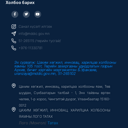
Холбоо барих
F
T
Y
a
w
o
c
i
u
e
t
t
b
t
u
Санал хүсэлт илгээх
o
e
b
o
r
e
info@mddic.gov.mn
k
-
51-265115 /төрийн тусгай/
f
+976-11330781
Эх сурвалж: Цахим хөгжил, инновац, харилцаа холбооны
яамны 105 тоот, Төрийн захиргааны удирдлагын газрын
Архив, бичиг хэргийн мэргэжилтэн Б.Уранзаяа,
uranzaya@mddic.gov.mn, 51-265102
Цахим хөгжил, инновац, харилцаа холбооны яам, Төв
шуудан, Сүхбаатарын талбай - 1, Энх тайвны өргөн
чөлөө, 1-р хороо, Чингэлтэй дүүрэг, Улаанбаатар 15160-
0012
ЦАХИМ ХӨГЖИЛ, ИННОВАЦ, ХАРИЛЦАА ХОЛБООНЫ
ЯАМНЫ ЛОГО ТАТАХ
Лого /Монгол/
Татах