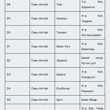
1-р баг,
28
Говь-Алтай
Төгрөг
Хүрэнгол
4-р баг,
29
Говь-Алтай
Халиун
Чацран
4-р баг,
30
Говь-Алтай
Тонхил
Алтансоёмбо
5-р баг,
31
Говь-Алтай
Баян-Уул
Баянговь
Цэцэг нуур,
32
Говь-Алтай
Эрдэнэ
Хутаг уул
3-р баг,
33
Говь-Алтай
Шарга
Сондуулт
5-р баг,
34
Говь-Алтай
Есөнбулаг
Рашаант
35
Говь-Алтай
Цогт
Баян-Өндөр
5-р баг, Чойр