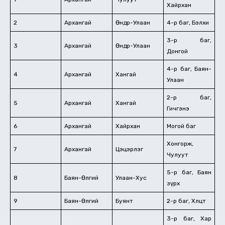
Хайрхан
2
Архангай
Өндөр-Улаан
4-р баг, Бэлхи
3-р баг,
3
Архангай
Өндөр-Улаан
Донгой
4-р баг, Баян-
4
Архангай
Хангай
Улаан
2-р баг,
5
Архангай
Хангай
Гичгэнэ
6
Архангай
Хайрхан
Могой баг
Хонгорж,
7
Архангай
Цэцэрлэг
Чулуут
5-р баг, Баян
8
Баян-Өлгий
Улаан-Хус
зүрх
9
Баян-Өлгий
Буянт
2-р баг, Хөлцөөт
3-р баг, Хар