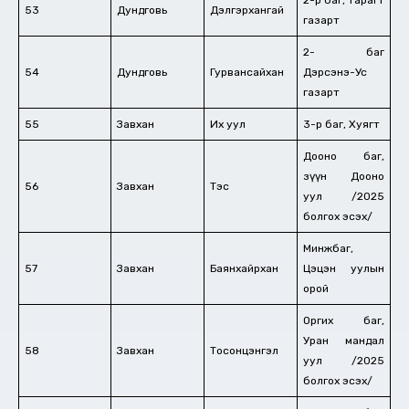
2-р баг, Тарагт
53
Дундговь
Дэлгэрхангай
газарт
2- баг
54
Дундговь
Гурвансайхан
Дэрсэнэ-Ус
газарт
55
Завхан
Их уул
3-р баг, Хуягт
Дооно баг,
зүүн Дооно
56
Завхан
Тэс
уул /2025
болгох эсэх/
Минжбаг,
57
Завхан
Баянхайрхан
Цэцэн уулын
орой
Оргих баг,
Уран мандал
58
Завхан
Тосонцэнгэл
уул /2025
болгох эсэх/