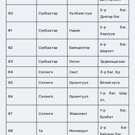
5-р баг,
80
Сүхбаатар
Уулбаян сум
Дэлгэр баг
2-р баг,
81
Сүхбаатар
Наран
Харнуур
6-р баг,
82
Сүхбаатар
Баяндэлгэр
Ширээт
83
Сүхбаатар
Онгон
Эрдэнэцагаан
84
Сэлэнгэ
Сант
3-р баг, Хөдөө
85
Сэлэнгэ
Орхонтуул
Өлзий нуга
1-р баг, Шар
86
Сэлэнгэ
Орхонтуул
ус,
1-р баг,
87
Сэлэнгэ
Жавхлант
Бумбат
2-р баг
88
Төв
Мөнгөнморьт
Байдлаг баг