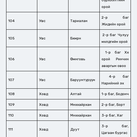
бүрхээлтийн
орой
2-р баг
104
Увс
Тариалан
Жидийн орой
2-р баг Чулуу
105
Увс
Бөхмөрөн
мөөхөлдөгийн орой
1-р баг Хөх
106
Увс
Өмнөговь
орой Ринчин
аваргын овоо
4-р баг
107
Увс
Баруунтүрүүн
Нарийний эх
108
Ховд
Алтай
1-р баг, Бодонч
109
Ховд
Мөнххайрхан
2-р баг, Борт
110
Ховд
Мөнххайрхан
3-р баг, Хаг
3-р баг,
111
Ховд
Дуут
Цагаан бургас