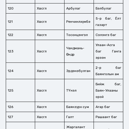
120
Хөвсгөл
Арбулаг
Бэлбулаг
5-р баг, Ёлт
121
Хөвсгөл
Ренчинлхүмбэ
газарт
122
Хөвсгөл
Тосонцэнгэл
Сэлэнгэ баг
Улаан-Асга
Чандмань-
123
Хөвсгөл
баг Ганга
Өндөр
эрээн
2-р баг
124
Хөвсгөл
Эрдэнэбулган
Баянголын ам
Бийж баг,
125
Хөвсгөл
ТҮнэл
Баян-Улааны
орой
126
Хөвсгөл
Баянзүрх сум
Агар баг
127
Хөвсгөл
Галт
Рашаант баг
Жаргалант