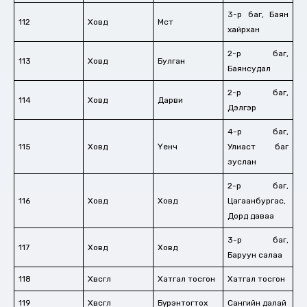
3-р баг, Баян
112
Ховд
Мөст
хайрхан
2-р баг,
113
Ховд
Булган
Баянсудал
2-р баг,
114
Ховд
Дарви
Дэлгэр
4-р баг,
115
Ховд
Үенч
Улиаст баг
зуслан
2-р баг,
116
Ховд
Ховд
Цагаанбургас,
Дорд даваа
3-р баг,
117
Ховд
Ховд
Баруун салаа
118
Хөвсгөл
Хатгал тосгон
Хатгал тосгон
119
Хөвсгөл
Бүрэнтогтох
Сангийн далай