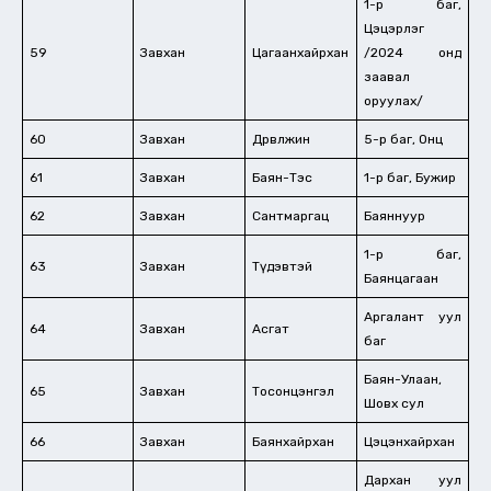
1-р баг,
Цэцэрлэг
59
Завхан
Цагаанхайрхан
/2024 онд
заавал
оруулах/
60
Завхан
Дөрвөлжин
5-р баг, Онц
61
Завхан
Баян-Тэс
1-р баг, Бужир
62
Завхан
Сантмаргац
Баяннуур
1-р баг,
63
Завхан
Түдэвтэй
Баянцагаан
Аргалант уул
64
Завхан
Асгат
баг
Баян-Улаан,
65
Завхан
Тосонцэнгэл
Шовх сул
66
Завхан
Баянхайрхан
Цэцэнхайрхан
Дархан уул