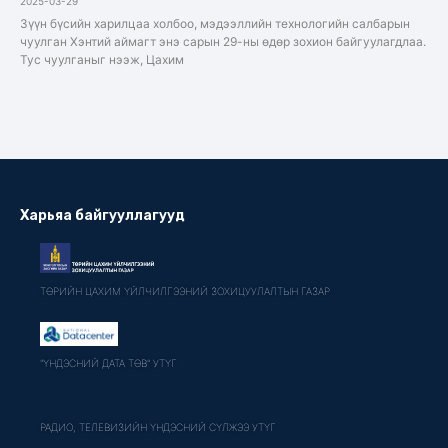
2025-03-29
Зүүн бүсийн харилцаа холбоо, мэдээллийн технологийн салбарын
чуулган Хэнтий аймагт энэ сарын 29-ны өдөр зохион байгуулагдлаа.
Тус чуулганыг нээж, Цахим
Харьяа байгууллагууд
ТӨРИЙН ЦАХИМ ҮЙЛЧИЛГЭЭНИЙ ЗОХИЦУУЛАЛТЫН ГАЗАР
"ҮНДЭСНИЙ ДАТА ТӨВ" УТҮГ
РАДИО, ТЕЛЕВИЗИЙН ҮНДЭСНИЙ СҮЛЖЭЭ УТҮГ