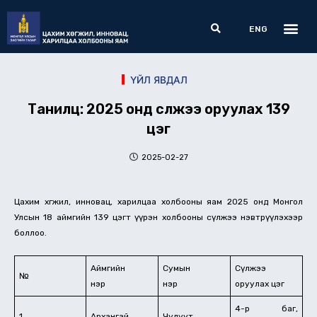
Skip
Me
Search
to
ENG
content
ҮЙЛ ЯВДАЛ
Танилц: 2025 онд сүлжээ оруулах 139
цэг
2025-02-27
Цахим хөгжил, инновац, харилцаа холбооны яам 2025 онд Монгол
Улсын 18 аймгийн 139 цэгт үүрэн холбооны сүлжээ нэвтрүүлэхээр
боллоо.
Аймгийн
Сумын
Сүлжээ
№
нэр
нэр
оруулах цэг
4-р баг,
1
Архангай
Чулуут