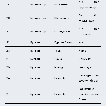
3-р баг,
19
Баянхонгор
Шинэжинст
Эрдэнэшанд
3-р баг,
20
Баянхонгор
Шинэжинст
Жадын хар
2-р баг,
21
Баянхонгор
Баянцагаан
Дэлгэрэх
22
Булган
Гурван булаг
Хөгнө
23
Булган
Тэшиг
Харгал
24
Булган
Сайхан
Мануулт
25
Булган
Могод
Баян-Уул
Баянзүрх баг
26
Булган
Баян-Агт
Шувуун бааст
Баянхайрхан
27
Булган
Баян-Агт
баг Хэрээтийн
Гозгор