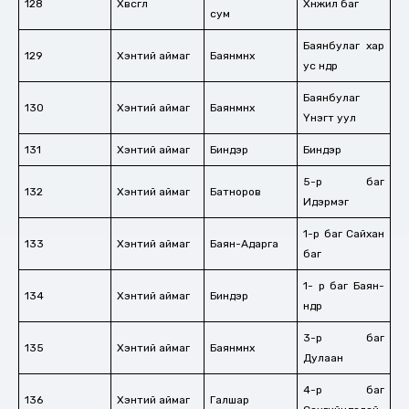
128
Хөвсгөл
Хөнжил баг
сум
Баянбулаг хар
129
Хэнтий аймаг
Баянмөнх
ус өндөр
Баянбулаг
130
Хэнтий аймаг
Баянмөнх
Үнэгт уул
131
Хэнтий аймаг
Биндэр
Биндэр
5-р баг
132
Хэнтий аймаг
Батноров
Идэрмэг
1-р баг Сайхан
133
Хэнтий аймаг
Баян-Адарга
баг
1- р баг Баян-
134
Хэнтий аймаг
Биндэр
өндөр
3-р баг
135
Хэнтий аймаг
Баянмөнх
Дулаан
4-р баг
136
Хэнтий аймаг
Галшар