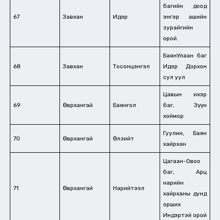
багийн доод
67
Завхан
Идэр
энгэр ашийн
зурайгийн
орой.
БаянУлаан баг
68
Завхан
Тосонцэнгэл
Идэр Дорхон
сул уул
Цавын ихэр
69
Өвөрхангай
Баянгол
баг, Зүүн
хоймор
Гуулин, Баян
70
Өвөрхангай
Өлзийт
хайрхан
Цагаан-Овоо
баг, Арц
нарийн
71
Өвөрхангай
Нарийтээл
хайрханы дунд
орших
Индэртэй орой