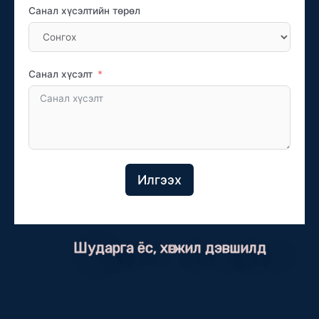
Санал хүсэлтийн төрөл
Санал хүсэлт
Илгээх
Шударга ёс, хөгжил дэвшилд