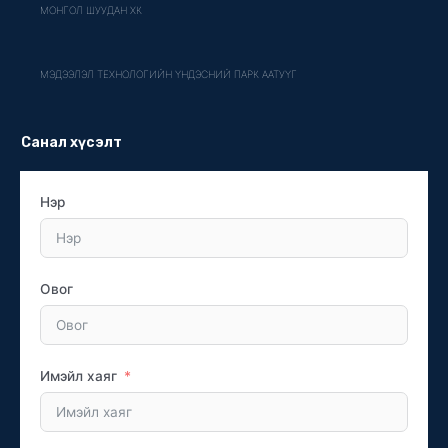
МОНГОЛ ШУУДАН ХК
МЭДЭЭЛЭЛ ТЕХНОЛОГИЙН ҮНДЭСНИЙ ПАРК ААТУҮГ
Санал хүсэлт
Нэр
Овог
Имэйл хаяг