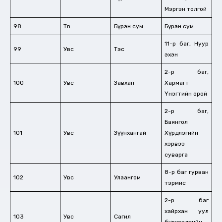
Мэргэн толгой
98
Төв
Бүрэн сум
Бүрэн сум
11-р баг, Нуур
99
Увс
Тэс
эхэн
2-р баг,
100
Увс
Завхан
Хармагт
Үнэгтийн орой
2-р баг,
Баянгол
101
Увс
Зүүнхангай
Хүрдлэгийн
хэрвээ
суварга
8-р баг гурван
102
Увс
Улаангом
тэрмис
2-р баг
хайрхан уул
103
Увс
Сагил