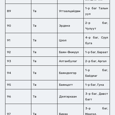
1-р баг Талын
89
Төв
Угтаалцайдам
уул
2-р баг,
90
Төв
Эрдэнэ
Чулуут
4-р баг, Сүүл
91
Төв
Цээл
буга
92
Төв
Баян-Өнжүүл
1-р баг, Бараат
93
Төв
Алтанбулаг
2-р баг, Аргал
1-р баг,
94
Төв
Баяндэлгэр
Байдлаг
95
Төв
Баянцогт
1-р баг, Гуна
3-р баг, Давст
96
Төв
Дэлгэрхаан
багт
3-р баг,
97
Төв
Бүрэн
Монгол,