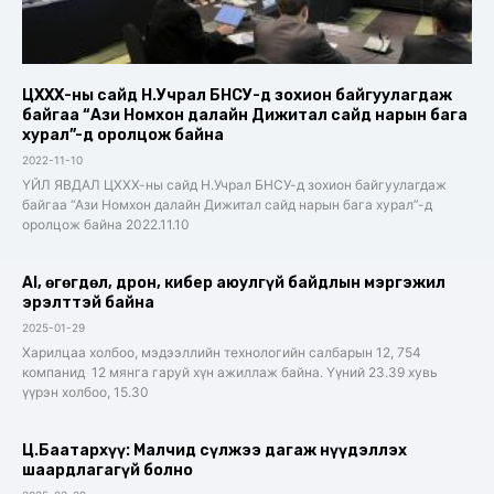
ЦХХХ-ны сайд Н.Учрал БНСУ-д зохион байгуулагдаж
байгаа “Ази Номхон далайн Дижитал сайд нарын бага
хурал”-д оролцож байна
2022-11-10
ҮЙЛ ЯВДАЛ ЦХХХ-ны сайд Н.Учрал БНСУ-д зохион байгуулагдаж
байгаа “Ази Номхон далайн Дижитал сайд нарын бага хурал”-д
оролцож байна 2022.11.10
AI, өгөгдөл, дрон, кибер аюулгүй байдлын мэргэжил
эрэлттэй байна
2025-01-29
Харилцаа холбоо, мэдээллийн технологийн салбарын 12, 754
компанид 12 мянга гаруй хүн ажиллаж байна. Үүний 23.39 хувь
үүрэн холбоо, 15.30
Ц.Баатархүү: Малчид сүлжээ дагаж нүүдэллэх
шаардлагагүй болно