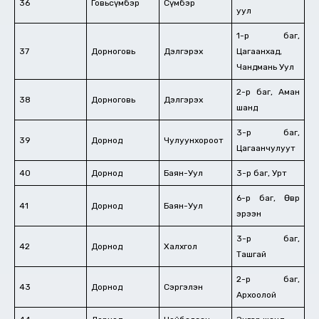
36
Говьсүмбэр
Сүмбэр
уул
1-р баг,
37
Дорноговь
Дэлгэрэх
Цагаанхад,
Чандмань Уул
2-р баг, Аман
38
Дорноговь
Дэлгэрэх
шанд
3-р баг,
39
Дорнод
Чулуунхороот
Цагаанчулуут
40
Дорнод
Баян-Уул
3-р баг, Урт
6-р баг, Өвөр
41
Дорнод
Баян-Уул
эрээн
3-р баг,
42
Дорнод
Халхгол
Ташгай
2-р баг,
43
Дорнод
Сэргэлэн
Архоолой