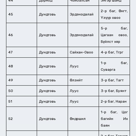
44
Дорнод
Чойбалсан
Энгэр шанд
2-р баг, Өнгөт,
45
Дундговь
Эрдэнэдалай
Үзүүр овоо
5-р баг,
46
Дундговь
Эрдэнэдалай
Цагаан овоо,
Бүйлст хяр
47
Дундговь
Сайхан-Овоо
4-р баг, Төгрөг
1-р баг,
48
Дундговь
Луус
Суварга
49
Дундговь
Өлзийт
3-р баг, Тагт
50
Дундговь
Луус
3-р баг, Буянт
51
Дундговь
Луус
2-р баг, Наран
1-р баг, Цог
52
Дундговь
Өндөршил
багийн Их
баян