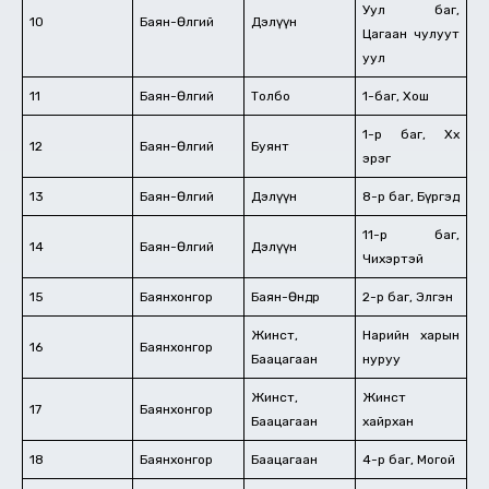
Уул баг,
10
Баян-Өлгий
Дэлүүн
Цагаан чулуут
уул
11
Баян-Өлгий
Толбо
1-баг, Хош
1-р баг, Хөх
12
Баян-Өлгий
Буянт
эрэг
13
Баян-Өлгий
Дэлүүн
8-р баг, Бүргэд
11-р баг,
14
Баян-Өлгий
Дэлүүн
Чихэртэй
15
Баянхонгор
Баян-Өндөр
2-р баг, Элгэн
Жинст,
Нарийн харын
16
Баянхонгор
Баацагаан
нуруу
Жинст,
Жинст
17
Баянхонгор
Баацагаан
хайрхан
18
Баянхонгор
Баацагаан
4-р баг, Могой