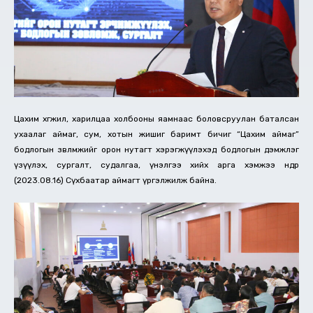
Цахим хөгжил, харилцаа холбооны яамнаас боловсруулан баталсан
ухаалаг аймаг, сум, хотын жишиг баримт бичиг “Цахим аймаг”
бодлогын зөвлөмжийг орон нутагт хэрэгжүүлэхэд бодлогын дэмжлэг
үзүүлэх, сургалт, судалгаа, үнэлгээ хийх арга хэмжээ өнөөдөр
(2023.08.16) Сүхбаатар аймагт үргэлжилж байна.