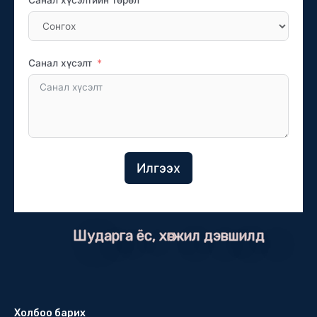
Санал хүсэлтийн төрөл
Санал хүсэлт
Илгээх
Шударга ёс, хөгжил дэвшилд
Холбоо барих