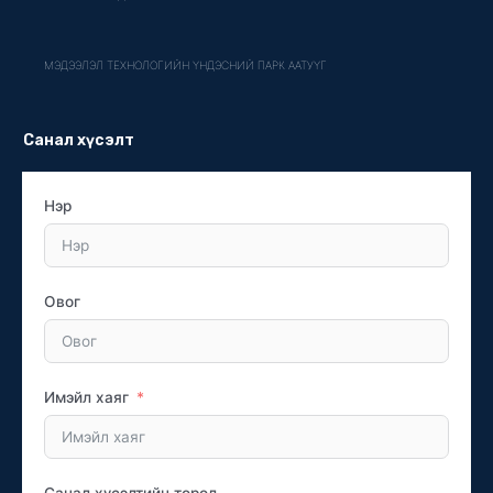
МЭДЭЭЛЭЛ ТЕХНОЛОГИЙН ҮНДЭСНИЙ ПАРК ААТУҮГ
Санал хүсэлт
Нэр
Овог
Имэйл хаяг