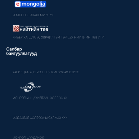
И-МОНГОЛ АКАДЕМИ УТҮГ
КИБЕР ХАЛДЛАГА, ЗӨРЧИЛТЭЙ ТЭМЦЭХ НИЙТИЙН ТӨВ УТҮГ
Салбар
байгууллагууд
ХАРИЛЦАА ХОЛБООНЫ ЗОХИЦУУЛАХ ХОРОО
МОНГОЛЫН ЦАХИЛГААН ХОЛБОО ХК
МЭДЭЭЛЭЛ ХОЛБООНЫ СҮЛЖЭЭ ХХК
МОНГОЛ ШУУДАН ХК