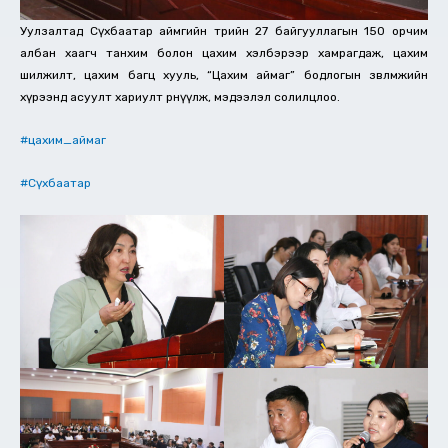
Уулзалтад Сүхбаатар аймгийн төрийн 27 байгууллагын 150 орчим
албан хаагч танхим болон цахим хэлбэрээр хамрагдаж, цахим
шилжилт, цахим багц хууль, “Цахим аймаг” бодлогын зөвлөмжийн
хүрээнд асуулт хариулт өрнүүлж, мэдээлэл солилцлоо.
#цахим_аймаг
#Сүхбаатар