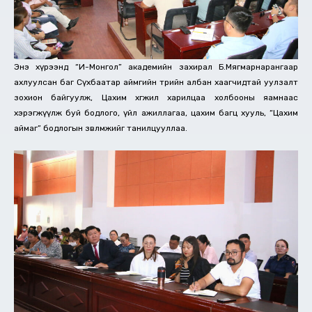
Энэ хүрээнд “И-Монгол” академийн захирал Б.Мягмарнарангаар
ахлуулсан баг Сүхбаатар аймгийн төрийн албан хаагчидтай уулзалт
зохион байгуулж, Цахим хөгжил харилцаа холбооны яамнаас
хэрэгжүүлж буй бодлого, үйл ажиллагаа, цахим багц хууль, “Цахим
аймаг” бодлогын зөвлөмжийг танилцууллаа.