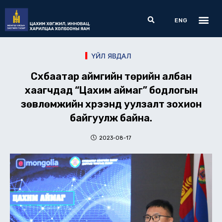
Skip
Me
Search
to
ENG
content
ҮЙЛ ЯВДАЛ
Сүхбаатар аймгийн төрийн албан
хаагчдад “Цахим аймаг” бодлогын
зөвлөмжийн хүрээнд уулзалт зохион
байгуулж байна.
2023-08-17