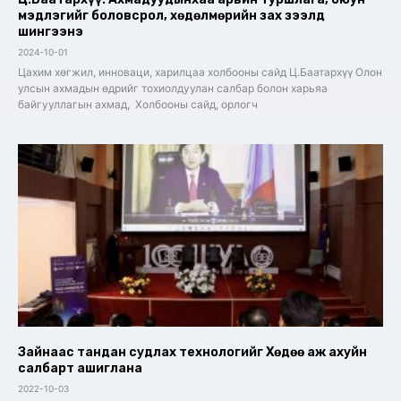
мэдлэгийг боловсрол, хөдөлмөрийн зах зээлд
шингээнэ
2024-10-01
Цахим хөгжил, инноваци, харилцаа холбооны сайд Ц.Баатархүү Олон
улсын ахмадын өдрийг тохиолдуулан салбар болон харьяа
байгууллагын ахмад, Холбооны сайд, орлогч
Зайнаас тандан судлах технологийг Хөдөө аж ахуйн
салбарт ашиглана
2022-10-03