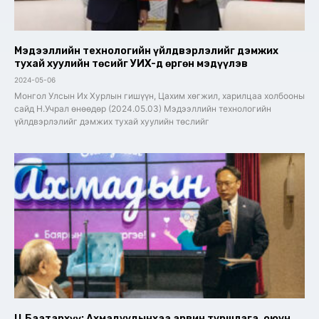
Мэдээллийн технологийн үйлдвэрлэлийг дэмжих
тухай хуулийн төсийг УИХ-д өргөн мэдүүлэв
2024-05-06
Монгол Улсын Их Хурлын гишүүн, Цахим хөгжил, харилцаа холбооны
сайд Н.Учрал өнөөдөр (2024.05.03) Мэдээллийн технологийн
үйлдвэрлэлийг дэмжих тухай хуулийн төслийг
Ц.Баатархүү: Ахмадуудынхаа арвин туршлага, оюун