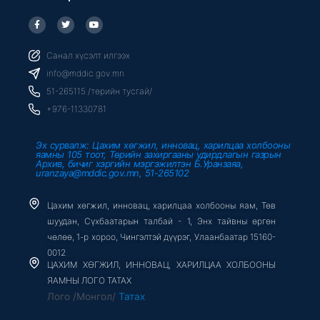
F
T
Y
a
w
o
c
i
u
e
t
t
b
t
u
Санал хүсэлт илгээх
o
e
b
o
r
e
info@mddic.gov.mn
k
-
51-265115 /төрийн тусгай/
f
+976-11330781
Эх сурвалж: Цахим хөгжил, инновац, харилцаа холбооны
яамны 105 тоот, Төрийн захиргааны удирдлагын газрын
Архив, бичиг хэргийн мэргэжилтэн Б.Уранзаяа,
uranzaya@mddic.gov.mn, 51-265102
Цахим хөгжил, инновац, харилцаа холбооны яам, Төв
шуудан, Сүхбаатарын талбай - 1, Энх тайвны өргөн
чөлөө, 1-р хороо, Чингэлтэй дүүрэг, Улаанбаатар 15160-
0012
ЦАХИМ ХӨГЖИЛ, ИННОВАЦ, ХАРИЛЦАА ХОЛБООНЫ
ЯАМНЫ ЛОГО ТАТАХ
Лого /Монгол/
Татах