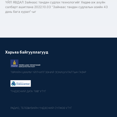
ҮЙЛ ЯВДАЛ Зайнаас тандан судлах технологийг Хөдөө аж ахуйн
салбарт ашиглана 2022.10.03 “Зайнаас тандан судлалын азийн 43
дахь бага хурал”-ыг
Харьяа байгууллагууд
ТӨРИЙН ЦАХИМ ҮЙЛЧИЛГЭЭНИЙ ЗОХИЦУУЛАЛТЫН ГАЗАР
"ҮНДЭСНИЙ ДАТА ТӨВ" УТҮГ
РАДИО, ТЕЛЕВИЗИЙН ҮНДЭСНИЙ СҮЛЖЭЭ УТҮГ