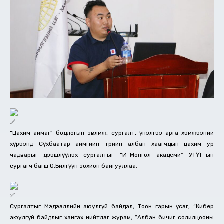
“Цахим аймаг” бодлогын зөвлөмж, сургалт, үнэлгээ арга хэмжээний
хүрээнд Сүхбаатар аймгийн төрийн албан хаагчдын цахим ур
чадварыг дээшлүүлэх сургалтыг “И-Монгол академи” УТҮГ-ын
сургагч багш О.Билгүүн зохион байгууллаа.
Сургалтыг Мэдээллийн аюулгүй байдал, Тоон гарын үсэг, “Кибер
аюулгүй байдлыг хангах нийтлэг журам,
“Албан бичиг солилцооны