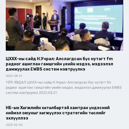
ЦХХХ-ны сайд Н.Учрал: Алслагдсан бүс нутагт fm
радиог ашиглан гамшгийн үеийн мэдээ, мэдээлэл
дамжуулах EWBS систем нэвтрүүлнэ
2022-09-21
ҮЙЛ ЯВДАЛ ЦХХХ-ны сайд Н.Учрал: Алслагдсан бүс нутагт fm
радиог ашиглан гамшгийн үеийн мэдээ, мэдээлэл дамжуулах EWBS
систем нэвтрүүлнэ 2022.09.21
НҮБ-ын Хөгжлийн хөтөлбөртэй хамтран үндэсний
хиймэл оюуныг хөгжүүлэх стратегийн төслийг
эхлүүллээ
2025-02-03