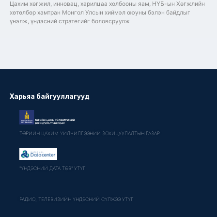
Цахим хөгжил, инновац, харилцаа холбооны яам, НҮБ-ын Хөгжлийн
хөтөлбөр хамтран Монгол Улсын хиймэл оюуны бэлэн байдлыг
үнэлж, үндэсний стратегийг боловсруулж
Харьяа байгууллагууд
ТӨРИЙН ЦАХИМ ҮЙЛЧИЛГЭЭНИЙ ЗОХИЦУУЛАЛТЫН ГАЗАР
"ҮНДЭСНИЙ ДАТА ТӨВ" УТҮГ
РАДИО, ТЕЛЕВИЗИЙН ҮНДЭСНИЙ СҮЛЖЭЭ УТҮГ