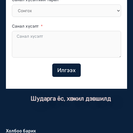
Санал хүсэлт
Илгээх
Шударга ёс, хөгжил дэвшилд
Холбоо барих