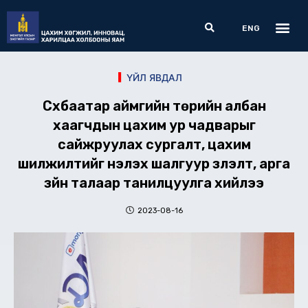
Skip
Me
Search
to
ENG
content
ҮЙЛ ЯВДАЛ
Сүхбаатар аймгийн төрийн албан
хаагчдын цахим ур чадварыг
сайжруулах сургалт, цахим
шилжилтийг үнэлэх шалгуур үзүүлэлт, арга
зүйн талаар танилцуулга хийлээ
2023-08-16