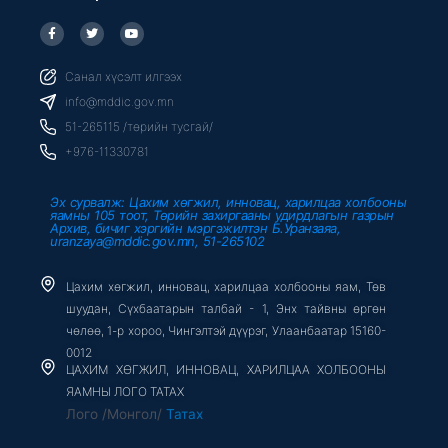
F
T
Y
a
w
o
c
i
u
e
t
t
b
t
u
Санал хүсэлт илгээх
o
e
b
o
r
e
info@mddic.gov.mn
k
-
51-265115 /төрийн тусгай/
f
+976-11330781
Эх сурвалж: Цахим хөгжил, инновац, харилцаа холбооны
яамны 105 тоот, Төрийн захиргааны удирдлагын газрын
Архив, бичиг хэргийн мэргэжилтэн Б.Уранзаяа,
uranzaya@mddic.gov.mn, 51-265102
Цахим хөгжил, инновац, харилцаа холбооны яам, Төв
шуудан, Сүхбаатарын талбай - 1, Энх тайвны өргөн
чөлөө, 1-р хороо, Чингэлтэй дүүрэг, Улаанбаатар 15160-
0012
ЦАХИМ ХӨГЖИЛ, ИННОВАЦ, ХАРИЛЦАА ХОЛБООНЫ
ЯАМНЫ ЛОГО ТАТАХ
Лого /Монгол/
Татах