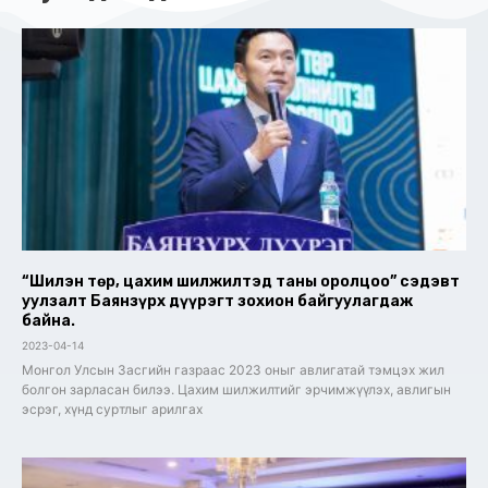
“Шилэн төр, цахим шилжилтэд таны оролцоо” сэдэвт
уулзалт Баянзүрх дүүрэгт зохион байгуулагдаж
байна.
2023-04-14
Монгол Улсын Засгийн газраас 2023 оныг авлигатай тэмцэх жил
болгон зарласан билээ. Цахим шилжилтийг эрчимжүүлэх, авлигын
эсрэг, хүнд суртлыг арилгах