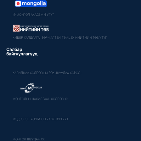
И-МОНГОЛ АКАДЕМИ УТҮГ
КИБЕР ХАЛДЛАГА, ЗӨРЧИЛТЭЙ ТЭМЦЭХ НИЙТИЙН ТӨВ УТҮГ
Салбар
байгууллагууд
ХАРИЛЦАА ХОЛБООНЫ ЗОХИЦУУЛАХ ХОРОО
МОНГОЛЫН ЦАХИЛГААН ХОЛБОО ХК
МЭДЭЭЛЭЛ ХОЛБООНЫ СҮЛЖЭЭ ХХК
МОНГОЛ ШУУДАН ХК