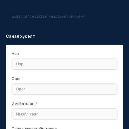
МЭДЭЭЛЭЛ ТЕХНОЛОГИЙН ҮНДЭСНИЙ ПАРК ААТУҮГ
Санал хүсэлт
Нэр
Овог
Имэйл хаяг
Санал хүсэлтийн төрөл