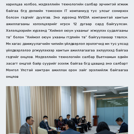
харилцаа холбоо, мэдээллийн технологийн салбар эрчимтэй хөгжиж
байгаа бөгөөд дэлхийн томоохон IT компаниуд тус улсыг сонирхох
болсон гэдгийг дуулгав. Энэ хүрээнд NVIDIA компанитай хамтын
ажиллагааны хэлэлцээрийг өнгөрсөн 12 дугаар сард байгуулсан.
Хэлэлцээрийн хүрээнд “Хиймэл оюун ухааныг хөгжүүлэх судалгааны
төв” болон “Хиймэл оюун ухааны өгөгдлийн төв” байгуулахаар төлөвлөсөн.
Мөн хагас дамжуулагчийн чипийн үйлдвэрлэл эрхлэгчид мөн тус улсад
үйлдвэрлэлээ өргөжүүлэхээр хамтын ажиллагаагаа эхлүүлээд байгаа
гэдгийг онцлов. Мэдээллийн технологийн салбар Вьетнамын эдийн
засагт онцгой байр суурийг эзэлж байгаа бөгөөд цаашид энэ салбарт
Монгол Улстай хамтран ажиллах орон зайг эрэлхийлж байгаагаа
онцлов