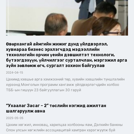
Өвөрхангай аймгийн жижиг дунд үйлдвэрлэл,
хувиараа бизнес эрхлэгчдэд мэдээллийн
технологийн орчин үеийн дэвшилтэт технологи,
бүтээгдэхүүн, үйлчилгээг сурталчлан, мэргэжил арга
зүйн зөвлөмж өгч, сургалт зохион байгуулав
2024-04-15
Цахимд хэвшье арга хэмжээний төр, хувийн хэвшлийн түншлэлийн
хүрээнд Монголын программ хангамж үйлдвэрлэгчдийн холбоо
ТББ-ын гишүүн 23 байгууллагын 30 гаруй
“Ухаалаг Засаг – 2” төслийн нэгжид ажилтан
шалгаруулж авна
2025-05-05
Цахим хөгжил, инновац, харилцаа холбооны яам, Дэлхийн банкны
Олон улсын хөгжлийн ассоциацитай хамтран хэрэгжүүлж буй