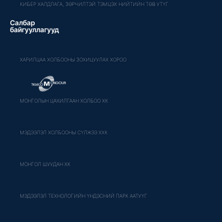
КИБЕР ХАЛДЛАГА, ЗӨРЧИЛТЭЙ ТЭМЦЭХ НИЙТИЙН ТӨВ УТҮГ
Салбар
байгууллагууд
ХАРИЛЦАА ХОЛБООНЫ ЗОХИЦУУЛАХ ХОРОО
МОНГОЛЫН ЦАХИЛГААН ХОЛБОО ХК
МЭДЭЭЛЭЛ ХОЛБООНЫ СҮЛЖЭЭ ХХК
МОНГОЛ ШУУДАН ХК
МЭДЭЭЛЭЛ ТЕХНОЛОГИЙН ҮНДЭСНИЙ ПАРК ААТУҮГ