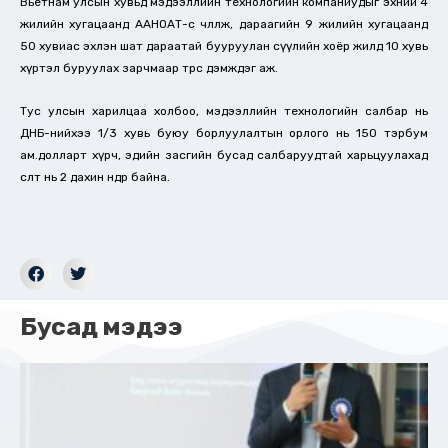
Вьетнам улсын хувьд мэдээллийн технологийн компаниудыг эхний 4
жилийн хугацаанд ААНОАТ-с чөлөөлж, дараагийн 9 жилийн хугацаанд
50 хувиас эхлэн шат дараатай бууруулан сүүлийн хоёр жилд 10 хувь
хүртэл буруулах зарчмаар төрөөс дэмждэг аж.
Тус улсын харилцаа холбоо, мэдээллийн технологийн салбар нь
ДНБ-нийхээ 1/3 хувь буюу борлуулалтын орлого нь 150 тэрбум
ам.долларт хүрч, эдийн засгийн бусад салбаруудтай харьцуулахад
өсөлт нь 2 дахин өндөр байна.
Бусад мэдээ