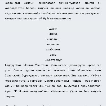
хоорондын хамтын ажиллагааг эрчимжүүлэхэд онцгой ач
холбогдолтой болсон гэдгийг онцолж, цаашид харилцаа холбоо,
мэдээллийн технологийн салбарын хамтын ажиллагааг өргөжүүлэхэд
хамтран ажиллах хүсэлтэй буйгаа илэрхийллээ.
Цахим
хөгжил,
инновац,
харилцаа
холбооны
сайд
Ц.Баатархүү
Тодруулбал, Монгол Улс төрийн үйлчилгээг цахимжуулж, иргэд гар
утас болон суурин компьютер ашиглан төрийн үйлчилгээг авах
боломжийг бүрдүүлэхэд анхаарч ажилласан. Энэ хүрээнд НҮБ-ын
хоёр жил тутамд гаргадаг “Цахим засаглалын индекс” -ээр Монгол
Улс 28 байраар урагшилж, 193 орноос 46 дугаарт эрэмбэлэгдэв.
Үүнд, “И-Монгол академи”-ийн гүйцэтгэсэн үүрэг их бий гэдгийг
онцлов.