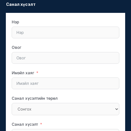
Санал хүсэлт
Нэр
Овог
Имэйл хаяг
Санал хүсэлтийн төрөл
Санал хүсэлт