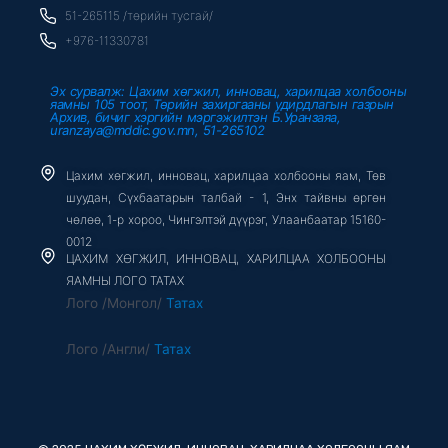
-
51-265115 /төрийн тусгай/
f
+976-11330781
Эх сурвалж: Цахим хөгжил, инновац, харилцаа холбооны
яамны 105 тоот, Төрийн захиргааны удирдлагын газрын
Архив, бичиг хэргийн мэргэжилтэн Б.Уранзаяа,
uranzaya@mddic.gov.mn, 51-265102
Цахим хөгжил, инновац, харилцаа холбооны яам, Төв
шуудан, Сүхбаатарын талбай - 1, Энх тайвны өргөн
чөлөө, 1-р хороо, Чингэлтэй дүүрэг, Улаанбаатар 15160-
0012
ЦАХИМ ХӨГЖИЛ, ИННОВАЦ, ХАРИЛЦАА ХОЛБООНЫ
ЯАМНЫ ЛОГО ТАТАХ
Лого /Монгол/
Татах
Лого /Англи/
Татах