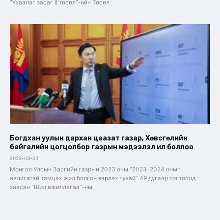
“Ухаалаг засаг II төсөл”-ийн Төсөл
Богдхан уулын дархан цаазат газар, Хөвсгөлийн
байгалийн цогцолбор газрын мэдээлэл ил боллоо
2023-04-03
Монгол Улсын Засгийн газрын 2023 оны “2023-2024 оныг
авлигатай тэмцэх жил болгон зарлах тухай” 49 дүгээр тогтоолд
заасан “Шил ажиллагаа”-ны