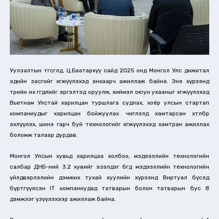
Уулзалтын төгсгөлд, Ц.Баатархүү сайд 2025 онд Монгол Улс дижитал
эдийн засгийг хөгжүүлэхэд анхаарч ажиллаж байна. Энэ хүрээнд
төрийн их өгөгдлийг эргэлтэд оруулж, хиймэл оюун ухааныг хөгжүүлэхэд
Вьетнам Улстай харилцан туршлага судлах, хоёр улсын стартап
компаниудыг харилцан бойжуулах чиглэлд хамтарсан хөтөлбөр
эхлүүлэх, шинэ гарч буй технологийг хөгжүүлэхэд хамтран ажиллах
боломж талаар дурдав.
Монгол Улсын хувьд харилцаа холбоо, мэдээллийн технологийн
салбар ДНБ-ний 3.2 хувийг эзэлдэг бөгөөд мэдээллийн технологийн
үйлдвэрлэлийн дэмжих тухай хуулийн хүрээнд Виртуал бүсэд
бүртгүүлсэн IT компаниудад татварын болон татварын бус 8
дэмжлэг үзүүлэхээр ажиллаж байна.