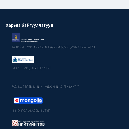
Харьяа байгууллагууд
ТӨРИЙН ЦАХИМ ҮЙЛЧИЛГЭЭНИЙ ЗОХИЦУУЛАЛТЫН ГАЗАР
"ҮНДЭСНИЙ ДАТА ТӨВ" УТҮГ
РАДИО, ТЕЛЕВИЗИЙН ҮНДЭСНИЙ СҮЛЖЭЭ УТҮГ
И-МОНГОЛ АКАДЕМИ УТҮГ