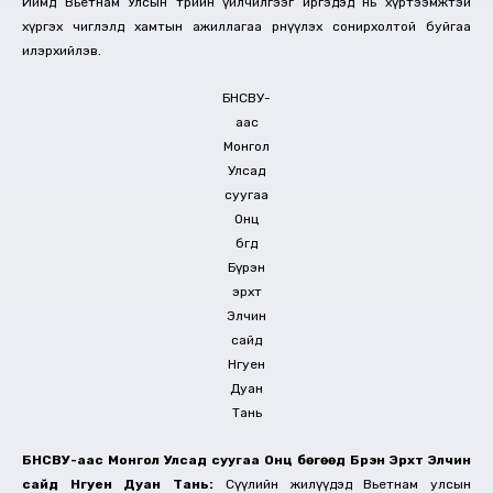
Иймд Вьетнам Улсын төрийн үйлчилгээг иргэдэд нь хүртээмжтэй
хүргэх чиглэлд хамтын ажиллагаа өрнүүлэх сонирхолтой буйгаа
илэрхийлэв.
БНСВУ-
аас
Монгол
Улсад
суугаа
Онц
бөгөөд
Бүрэн
эрхт
Элчин
сайд
Нгуен
Дуан
Тань
БНСВУ-аас Монгол Улсад суугаа Онц бөгөөд Бүрэн Эрхт Элчин
сайд Нгуен Дуан Тань:
Сүүлийн жилүүдэд Вьетнам улсын