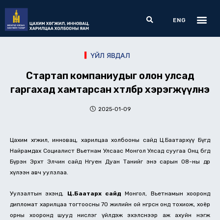
Skip
Me
Search
to
ENG
content
ҮЙЛ ЯВДАЛ
Стартап компаниудыг олон улсад
гаргахад хамтарсан хөтөлбөр хэрэгжүүлнэ
2025-01-09
Цахим хөгжил, инновац, харилцаа холбооны сайд Ц.Баатархүү Бүгд
Найрамдах Социалист Вьетнам Улсаас Монгол Улсад суугаа Онц бөгөөд
Бүрэн Эрхт Элчин сайд Нгуен Дуан Танийг энэ сарын 08-ны өдөр
хүлээн авч уулзлаа.
Уулзалтын эхэнд,
Ц.Баатархүү сайд
Монгол, Вьетнамын хооронд
дипломат харилцаа тогтоосны 70 жилийн ой өнгөрсөн онд тохиож, хоёр
орны хооронд шууд нислэг үйлдэж эхэлснээр аж ахуйн нэгж