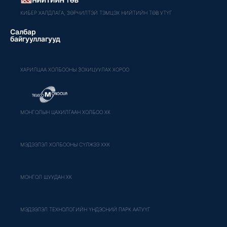
КИБЕР ХАЛДЛАГА, ЗӨРЧИЛТЭЙ ТЭМЦЭХ НИЙТИЙН ТӨВ УТҮГ
Салбар
байгууллагууд
ХАРИЛЦАА ХОЛБООНЫ ЗОХИЦУУЛАХ ХОРОО
МОНГОЛЫН ЦАХИЛГААН ХОЛБОО ХК
МЭДЭЭЛЭЛ ХОЛБООНЫ СҮЛЖЭЭ ХХК
МОНГОЛ ШУУДАН ХК
МЭДЭЭЛЭЛ ТЕХНОЛОГИЙН ҮНДЭСНИЙ ПАРК ААТУҮГ