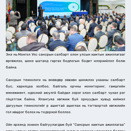
Энэ нь Монгол Улс сансрын салбарт олон улсын хамтын ажиллагааг
өргөжүүлэх, шинэ шатанд гаргах бодлогын бодит илэрхийлэл болж
байна.
Сансрын технологи нь өнөөдөр зөвхөн шинжлэх ухааны салбарт
бус, харилцаа холбоо, байгаль орчны мониторинг, гамшгийн
менежмент, үндэсний аюулгүй байдал зэрэг олон салбарт чухал үүрэг
гүйцэтгэж байна. Ялангуяа хөгжиж буй орнуудын хувьд хиймэл
дагуулын технологийг үр ашигтай ашиглах нь тогтвортой хөгжлийн
гол хөшүүрэг болох нь тодорхой боллоо.
Ойн хүрээнд зохион байгуулагдаж буй “Сансрын хамтын ажиллагаа”
олон улсын эрдэм шинжилгээний хурлыг цаашид уламжлал болгон