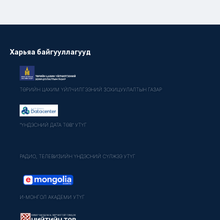
Харьяа байгууллагууд
ТӨРИЙН ЦАХИМ ҮЙЛЧИЛГЭЭНИЙ ЗОХИЦУУЛАЛТЫН ГАЗАР
"ҮНДЭСНИЙ ДАТА ТӨВ" УТҮГ
РАДИО, ТЕЛЕВИЗИЙН ҮНДЭСНИЙ СҮЛЖЭЭ УТҮГ
И-МОНГОЛ АКАДЕМИ УТҮГ