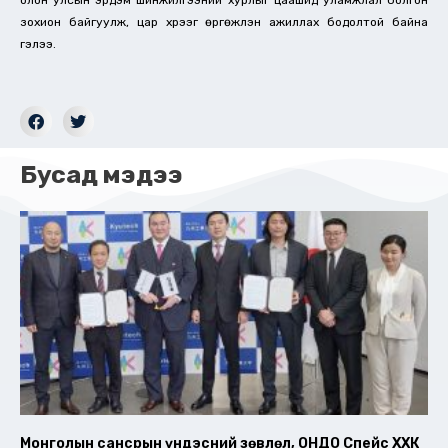
зохион байгуулж, цар хүрээг өргөжүүлэн ажиллах бодолтой байна
гэлээ.
Бусад мэдээ
Монголын сансрын үндэсний зөвлөл, ОНДО Спейс ХХК