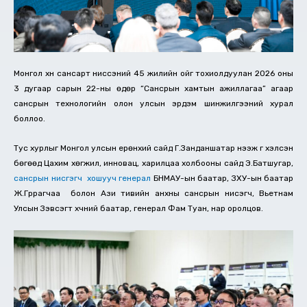
Монгол хүн сансарт ниссэний 45 жилийн ойг тохиолдуулан 2026 оны
3 дугаар сарын 22-ны өдөр “Сансрын хамтын ажиллагаа” агаар
сансрын технологийн олон улсын эрдэм шинжилгээний хурал
боллоо.
Тус хурлыг Монгол улсын ерөнхий сайд Г.Занданшатар нээж үг хэлсэн
бөгөөд Цахим хөгжил, инновац, харилцаа холбооны сайд Э.Батшугар,
сансрын нисгэгч
хошууч генерал
БНМАУ-ын баатар, ЗХУ-ын баатар
Ж.Гүррагчаа болон Ази тивийн анхны сансрын нисэгч, Вьетнам
Улсын Зэвсэгт хүчний баатар, генерал Фам Туан, нар оролцов.