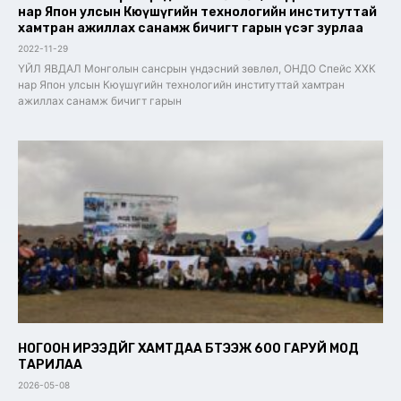
нар Япон улсын Кюүшүгийн технологийн институттай
хамтран ажиллах санамж бичигт гарын үсэг зурлаа
2022-11-29
ҮЙЛ ЯВДАЛ Монголын сансрын үндэсний зөвлөл, ОНДО Спейс ХХК
нар Япон улсын Кюүшүгийн технологийн институттай хамтран
ажиллах санамж бичигт гарын
НОГООН ИРЭЭДҮЙГ ХАМТДАА БҮТЭЭЖ 600 ГАРУЙ МОД
ТАРИЛАА
2026-05-08