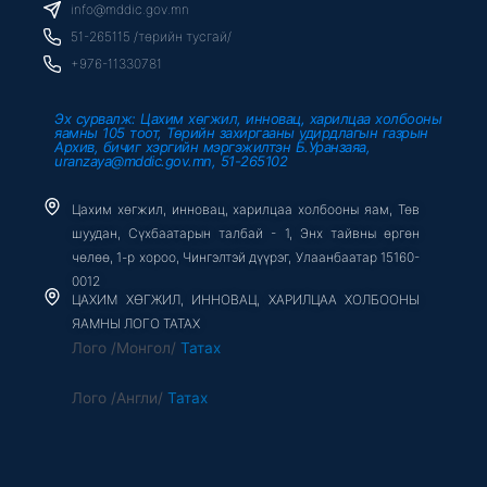
o
r
e
info@mddic.gov.mn
k
-
51-265115 /төрийн тусгай/
f
+976-11330781
Эх сурвалж: Цахим хөгжил, инновац, харилцаа холбооны
яамны 105 тоот, Төрийн захиргааны удирдлагын газрын
Архив, бичиг хэргийн мэргэжилтэн Б.Уранзаяа,
uranzaya@mddic.gov.mn, 51-265102
Цахим хөгжил, инновац, харилцаа холбооны яам, Төв
шуудан, Сүхбаатарын талбай - 1, Энх тайвны өргөн
чөлөө, 1-р хороо, Чингэлтэй дүүрэг, Улаанбаатар 15160-
0012
ЦАХИМ ХӨГЖИЛ, ИННОВАЦ, ХАРИЛЦАА ХОЛБООНЫ
ЯАМНЫ ЛОГО ТАТАХ
Лого /Монгол/
Татах
Лого /Англи/
Татах