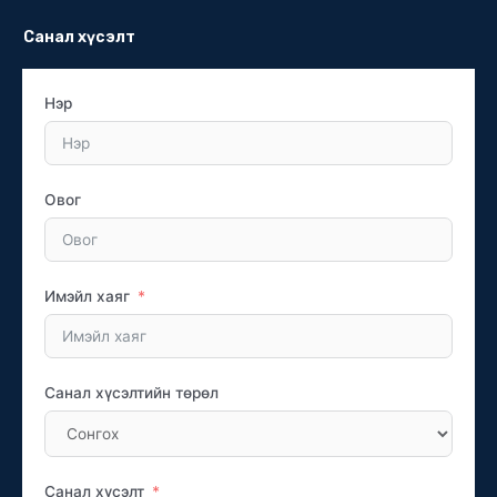
Санал хүсэлт
Нэр
Овог
Имэйл хаяг
Санал хүсэлтийн төрөл
Санал хүсэлт