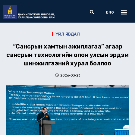
Skip
Me
Search
to
ENG
content
ҮЙЛ ЯВДАЛ
“Сансрын хамтын ажиллагаа” агаар
сансрын технологийн олон улсын эрдэм
шинжилгээний хурал боллоо
2026-03-23