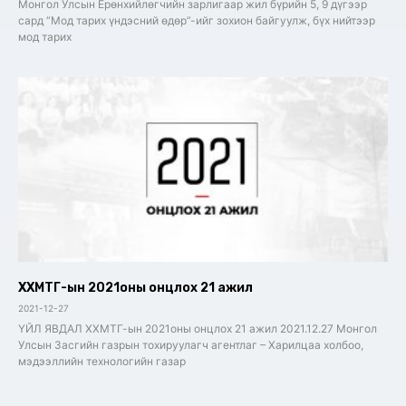
Монгол Улсын Ерөнхийлөгчийн зарлигаар жил бүрийн 5, 9 дүгээр
сард “Мод тарих үндэсний өдөр”-ийг зохион байгуулж, бүх нийтээр
мод тарих
ХХМТГ-ын 2021оны онцлох 21 ажил
2021-12-27
ҮЙЛ ЯВДАЛ ХХМТГ-ын 2021оны онцлох 21 ажил 2021.12.27 Монгол
Улсын Засгийн газрын тохируулагч агентлаг – Харилцаа холбоо,
мэдээллийн технологийн газар