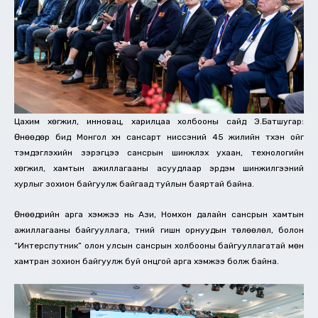
Цахим хөгжил, инновац, харилцаа холбооны сайд Э.Батшугар:
Өнөөдөр бид Монгол хүн сансарт ниссэний 45 жилийн түүхэн ойг
тэмдэглэхийн зэрэгцээ сансрын шинжлэх ухаан, технологийн
хөгжил, хамтын ажиллагааны асуудлаар эрдэм шинжилгээний
хурлыг зохион байгуулж байгаад туйлын баяртай байна.
Өнөөдрийн арга хэмжээ нь Ази, Номхон далайн сансрын хамтын
ажиллагааны байгууллага, түүний гишүүн орнуудын төлөөлөл, болон
“Интерспутник” олон улсын сансрын холбооны байгууллагатай мөн
хамтран зохион байгуулж буй онцгой арга хэмжээ болж байна.