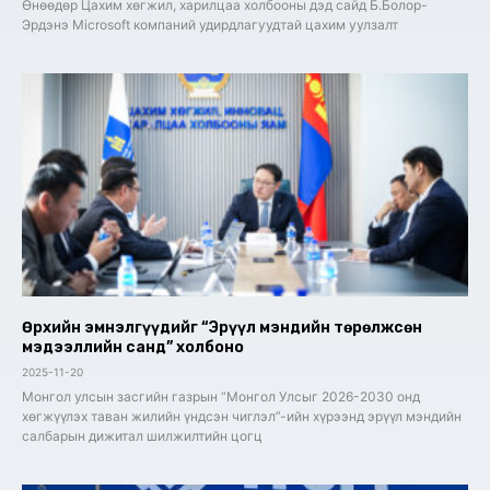
Өнөөдөр Цахим хөгжил, харилцаа холбооны дэд сайд Б.Болор-
Эрдэнэ Microsoft компаний удирдлагуудтай цахим уулзалт
Өрхийн эмнэлгүүдийг “Эрүүл мэндийн төрөлжсөн
мэдээллийн санд” холбоно
2025-11-20
Монгол улсын засгийн газрын “Монгол Улсыг 2026-2030 онд
хөгжүүлэх таван жилийн үндсэн чиглэл”-ийн хүрээнд эрүүл мэндийн
салбарын дижитал шилжилтийн цогц