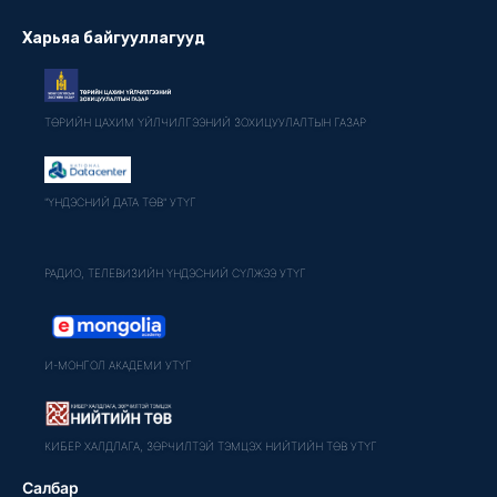
Харьяа байгууллагууд
ТӨРИЙН ЦАХИМ ҮЙЛЧИЛГЭЭНИЙ ЗОХИЦУУЛАЛТЫН ГАЗАР
"ҮНДЭСНИЙ ДАТА ТӨВ" УТҮГ
РАДИО, ТЕЛЕВИЗИЙН ҮНДЭСНИЙ СҮЛЖЭЭ УТҮГ
И-МОНГОЛ АКАДЕМИ УТҮГ
КИБЕР ХАЛДЛАГА, ЗӨРЧИЛТЭЙ ТЭМЦЭХ НИЙТИЙН ТӨВ УТҮГ
Салбар