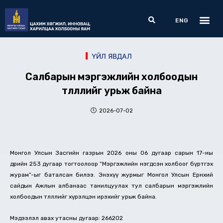
Skip
Me
Search
to
ENG
content
ҮЙЛ ЯВДАЛ
Салбарын мэргэжлийн холбоодын
төлөөллийг урьж байна
2026-07-02
Монгол Улсын Засгийн газрын 2026 оны 06 дугаар сарын 17-ны
өдрийн 253 дугаар тогтоолоор “Мэргэжлийн нэгдсэн холбоог бүртгэх
журам”-ыг баталсан билээ. Энэхүү журмыг Монгол Улсын Ерөнхий
сайдын Ажлын албанаас танилцуулах тул салбарын мэргэжлийн
холбоодын төлөөллийг хүрэлцэн ирэхийг урьж байна.
Мэдээлэл авах утасны дугаар: 266202