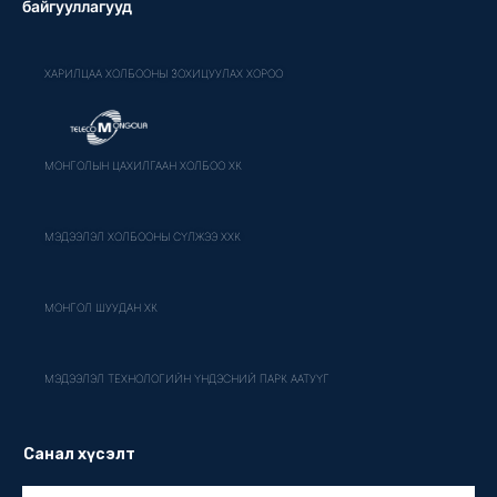
байгууллагууд
ХАРИЛЦАА ХОЛБООНЫ ЗОХИЦУУЛАХ ХОРОО
МОНГОЛЫН ЦАХИЛГААН ХОЛБОО ХК
МЭДЭЭЛЭЛ ХОЛБООНЫ СҮЛЖЭЭ ХХК
МОНГОЛ ШУУДАН ХК
МЭДЭЭЛЭЛ ТЕХНОЛОГИЙН ҮНДЭСНИЙ ПАРК ААТУҮГ
Санал хүсэлт