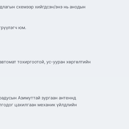
длагын схемээр хийгдсэн/энэ нь анодын
рүүлэгч юм.
втомат тохиргоотой, ус-ууран хөргөлтийн
градусын Азимуттай зургаан антеннд
олгодог цахилгаан механик үйлдлийн