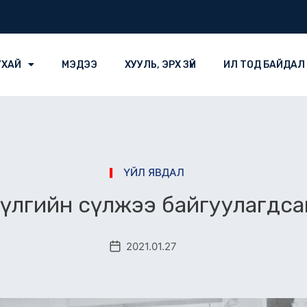
УХАЙ
МЭДЭЭ
ХУУЛЬ, ЭРХ ЗҮЙ
ИЛ ТОД БАЙДАЛ
ҮЙЛ ЯВДАЛ
рүүлгийн сүлжээ байгуулагдс
2021.01.27