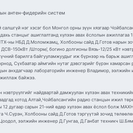
цын антен-фидерийн систем
 салшгүй нэг хэсэг бол Монгол орны зүүн хязгаар Чойбалсан
 дахь станцыг ашиглалтанд хүлээн авах ёслолын ажиллагаа 1
ТХ-ны НБД Д.Моломжамц, Холбооны сайд Д.Готов нарын зоч
 ДСВ-150кВт /Шторм/, богино долгионы Вязь-12/25 кВт нэвт
хүчний барилга байгууламжуудыг иж бүрнээр нь барьж ашигл
орнод, Сүхбаатар аймгийн нутаг дэвсгэрийг бүрэн хамарсан
цын анхдагчаар лабораторийн инженер Владимор, ээлжийн 
ажиллаж байжээ.
н нэвтрүүлгийг найдвартай дамжуулан хүлээн авах техникий
адгад хотод Алтай,Чойбалсангийн радио станцын ижил төрө
ны 12 дугаар сарын 21-ний өдөр хүлээн авах ёслол болж МА
га Ч.Сүрэн, Холбооны сайд Д.Готов тэргүүтэй зочид төлөөл
.Цоодол, ээлжийн инженер Д.Гунгаа, Д.Ганбат техникч Ш.Бя