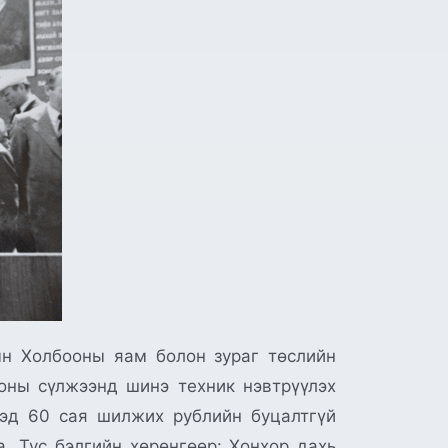
н Холбооны яам болон зураг төслийн
оны сүлжээнд шинэ техник нэвтрүүлэх
хэд 60 сая шилжих рублийн буцалтгүй
. Тус бэлгийн хөрөнгөөр: Хонхор дахь