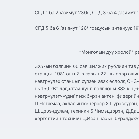
СГД 1 ба 2 /азимут 230/ , СГД 3 ба 4 /азимут
СГД 5 ба 6 /азимут 126/ градусын антенууд.19
“Монголын дуу хоолой” ра
ЗХУ-ын бэлгийн 60 сая шилжих рублийн тав д
станцыг 1981 оны 2-р сарын 22-ны өдөр ашиг
нэвтрүүлэх станцыг хүлээн авах ёслолд СНЗ-
нь 150 кВт чадалтай дунд долгионы 882 кГц
нэвтрүүлэгчүүдийг иж бүрэн антен-фидерийн
Ц.Чогжмаа, ахлах инженерээр Х.Пүрэвсүрэн,
Ш.Цэрэндулам, техникч Б.Чимэдцэрэн, Д.Даш
хөргөлтийн техникч Ц.Иван нарын бүрэлдэхү