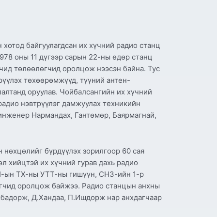
 хотод байгуулагдсан их хүчний радио станц
978 оны 11 дүгээр сарын 22-ны өдөр станц
ид төлөөлөгчид оролцож нээсэн байна. Тус
рүүлэх төхөөрөмжүүд, түүний антен-
алтанд оруулав. Чойбалсангийн их хүчний
 радио нэвтрүүлэг дамжуулах техникийн
инженер Нармандах, Гантөмөр, Баярмагнай,
н нөхцөлийг бүрдүүлэх зорилгоор 60 сая
л хийцтэй их хүчний гурав дахь радио
ХН-ын ТХ-ны УТТ-ны гишүүн, СНЗ-ийн 1-р
өгчид оролцож байжээ. Радио станцын анхны
мбадорж, Д.Хандаа, П.Ишдорж нар анхдагчаар