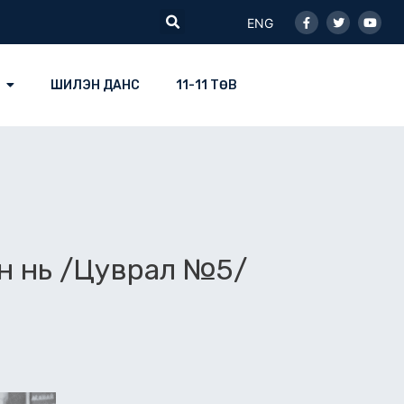
Facebook-
Twitter
Youtu
Search
f
ENG
ШИЛЭН ДАНС
11-11 ТӨВ
ан нь /Цуврал №5/