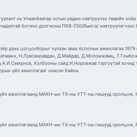
гуулалт нь Улаанбаатар хотын радио нэвтрүүлэх төвийн хоё
 чадалтай богино долгионы ПКВ-250/Вьюга/ нэвтрүүлэгчээс 
оёр дахь цогцолборыг хүлээн авах ёслолын ажиллагаа 1979 
Батмөнх, Н.Лувсанравдан, Д.Майдар, Д.Моломжамц, Т.Гомбо
йд А.И.Смирнов, Холбооны сайд И.Норовжав тэргүүтэй зочид
орын үйл ажиллагааг нээсэн байна.
 үйл ажиллагаанд МАХН-ын ТХ-ны УТТ-ны гишүүд оролцож, Ю
х үйл ажиллагаанд МАХН-ын ТХ-ны УТТ-ны гишүүд оролцож,