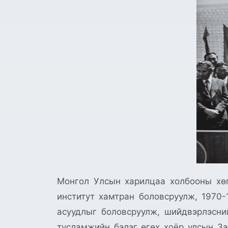
Монгол Улсын харилцаа холбооны хө
институт хамтран боловсруулж, 1970
асуудлыг боловсруулж, шийдвэрлэсни
тусламжийн бэлэг өгөх хоёр улсын За