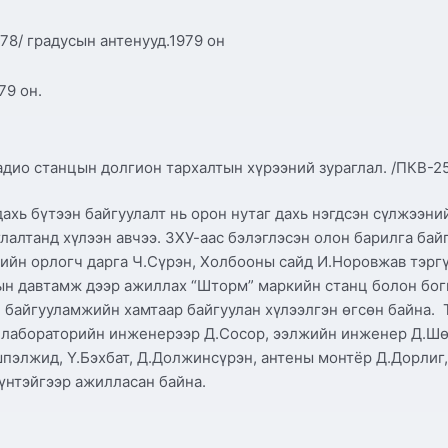
 178/ градусын антенууд.1979 он
79 он.
дио станцын долгион тархалтын хүрээний зураглал. /ПКВ-2
ахь бүтээн байгуулалт нь орон нутаг дахь нэгдсэн сүлжээн
лалтанд хүлээн авчээ. ЗХУ-аас бэлэглэсэн олон барилга бай
ийн орлогч дарга Ч.Сүрэн, Холбооны сайд И.Норовжав тэргү
-ын давтамж дээр ажиллах “Шторм” маркийн станц болон бог
 байгууламжийн хамтаар байгуулан хүлээлгэн өгсөн байна. 
 лабораторийн инженерээр Д.Сосор, ээлжийн инженер Д.Шө
пэлжид, Ү.Бэхбат, Д.Должинсүрэн, антены монтёр Д.Дорлиг,
үнтэйгээр ажилласан байна.