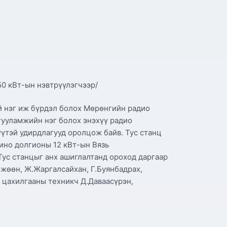
50 кВт-ын нэвтрүүлэгчээр/
ий нэг иж бүрдэл болох Мөрөнгийн радио
гууламжийн нэг болох энэхүү радио
үтэй удирдлагууд оролцож байв. Тус станц
ино долгионы 12 кВт-ын Вязь
Тус станцыг анх ашиглалтанд ороход даргаар
жөөн, Ж.Жаргалсайхан, Г.Буянбадрах,
 цахилгааны техникч Д.Даваасүрэн,