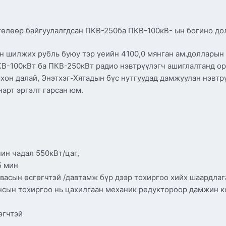
өлөөр байгуулалгдсан ПКВ-250ба ПКВ-100кВ- ын богино дол
н шилжих рубль буюу тэр үеийн 4100,0 мянган ам.долларын 
КВ-100кВт ба ПКВ-250кВт радио нэвтрүүлэгч ашиглалтанд о
хон далай, Энэтхэг-Хятадын бүс нутгуудад дамжуулан нэвтр
арт эргэлт гарсан юм.
ц
ин чадал 550кВт/цаг,
5 мин
васын өсгөгчтэй /давтамж бүр дээр тохиргоо хийх шаардлаг
нсын тохиргоо нь цахилгаан механик редуктороор дамжин к
эгчтэй
й