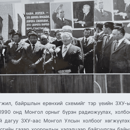
гжил, байршлын ерөнхий схемийг тэр үеийн ЗХУ-ы
-1990 онд Монгол орныг бүрэн радиожуулах, холбо
й дагуу ЗХУ-аас Монгол Улсын холбоог хөгжүүлэ
сгийн газар хоорондын хэлэлцээр байгуулсан байна