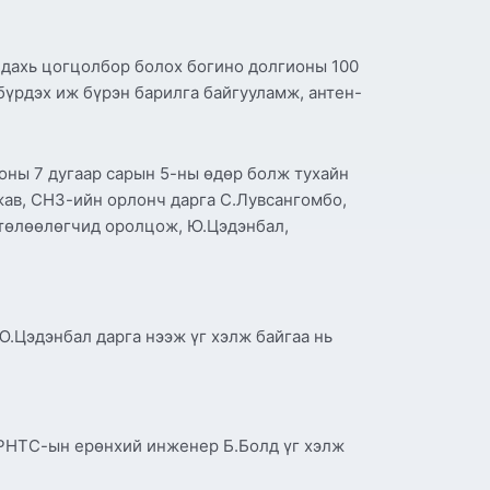
р дахь цогцолбор болох богино долгионы 100
бүрдэх иж бүрэн барилга байгууламж, антен-
оны 7 дугаар сарын 5-ны өдөр болж тухайн
жав, СНЗ-ийн орлонч дарга С.Лувсангомбо,
 төлөөлөгчид оролцож, Ю.Цэдэнбал,
.Цэдэнбал дарга нээж үг хэлж байгаа нь
 РНТС-ын ерөнхий инженер Б.Болд үг хэлж