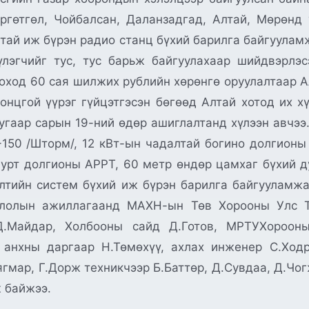
ргөтгөл, Чойбалсан, Даланзадгад, Алтай, Мөрөнд
тай иж бүрэн радио станц бүхий барилга байгуулам
үлэгчийг тус, тус барьж байгуулахаар шийдвэрлэ
гоход 60 сая шилжих рублийн хөрөнгө оруулалтаар 
онцгой үүрэг гүйцэтгэсэн бөгөөд Алтай хотод их х
гаар сарын 19-ний өдөр ашиглалтанд хүлээн авчээ.
50 /Шторм/, 12 кВт-ын чадалтай богино долгионы В
 урт долгионы АРРТ, 60 метр өндөр цамхаг бүхий
өлтийн систем бүхий иж бүрэн барилга байгууламжа
ёслолын ажиллагаанд МАХН-ын Төв Хорооны Улс 
Д.Майдар, Холбооны сайд Д.Готов, МРТУХорооны
 анхны даргаар Н.Төмөхүү, ахлах инженер С.Ходр
гмар, Г.Дорж техникчээр Б.Баттөр, Д.Сувдаа, Д.Чог
 байжээ.