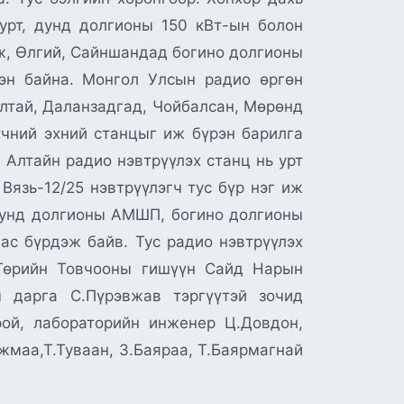
 урт, дунд долгионы 150 кВт-ын болон
ж, Өлгий, Сайншандад богино долгионы
сэн байна. Монгол Улсын радио өргөн
Алтай, Даланзадгад, Чойбалсан, Мөрөнд
үчний эхний станцыг иж бүрэн барилга
 Алтайн радио нэвтрүүлэх станц нь урт
язь-12/25 нэвтрүүлэгч тус бүр нэг иж
 дунд долгионы АМШП, богино долгионы
ас бүрдэж байв. Тус радио нэвтрүүлэх
Төрийн Товчооны гишүүн Сайд Нарын
 дарга С.Пүрэвжав тэргүүтэй зочид
ой, лабораторийн инженер Ц.Довдон,
жмаа,Т.Туваан, З.Баяраа, Т.Баярмагнай