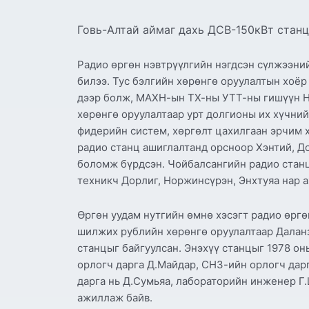
Говь-Алтай аймаг дахь ДСВ-150кВт стан
Радио өргөн нэвтрүүлгийн нэгдсэн сүлжээний
билээ. Тус бэлгийн хөрөнгө оруулалтын хоёр
дээр болж, МАХН-ын ТХ-ны УТТ-ны гишүүн Н
хөрөнгө оруулалтаар урт долгионы их хүчний
фидерийн систем, хөргөлт цахилгаан эрчим 
радио станц ашиглалтанд орсноор Хэнтий, Д
боломж бүрдсэн. Чойбалсангийн радио стан
техникч Дорлиг, Норжинсүрэн, Энхтуяа нар 
Өргөн уудам нутгийн өмнө хэсэгт радио өргө
шилжих рублийн хөрөнгө оруулалтаар Даланз
станцыг байгуулсан. Энэхүү станцыг 1978 о
орлогч дарга Д.Майдар, СНЗ-ийн орлогч дар
дарга нь Д.Сумьяа, лабораторийн инженер Г
ажиллаж байв.