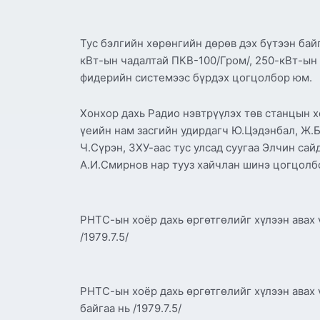
Тус бэлгийн хөрөнгийн дөрөв дэх бүтээн бай
кВт-ын чадалтай ПКВ-100/Гром/, 250-кВт-ын
фидерийн системээс бүрдэх цогцолбор юм.
Хонхор дахь Радио нэвтрүүлэх төв станцын х
үеийн нам засгийн удирдагч Ю.Цэдэнбал, Ж.
Ч.Сүрэн, ЗХУ-аас тус улсад суугаа Элчин са
А.И.Смирнов нар тууз хайчлан шинэ цогцолб
РНТС-ын хоёр дахь өргөтгөлийг хүлээн авах
/1979.7.5/
РНТС-ын хоёр дахь өргөтгөлийг хүлээн ава
байгаа нь /1979.7.5/