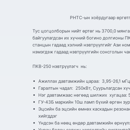
РНТС-ын хоёрдугаар өргөтг
Тус цогцолборын нийт өртөг нь 3700,0 мянга
байгуулагдсан их хүчний богино долгионы П
станцын гадаад хэлний нэвтрүүлгийг Ази ном
нэмэгдэж гадаад нэвтрүүлгийн сонсголын чан
ПКВ-250 нэвтрүүлэгч нь:
Ажиллах давтамжийн цараа: 3,95-26,1 мГ
Гаралтын чадал: 250кВт, Суурьлагдсан хүч
Нэг давтамжаас нөгөөд шилжих хугацаа: 
ГУ-43Б маркийн 10ш ламп бүхий өргөн зур
Эцсийн ба эцсийн өмнөх каскадын резона
хийгддэг
Үндсэн ба нөөц өндөр давтамжийн өрнүүл
Ууран болон салхин хөргөлтийн системтэ