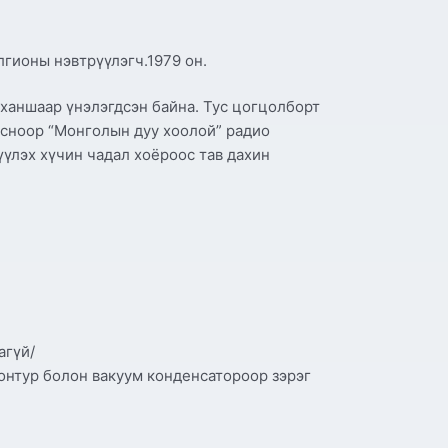
гионы нэвтрүүлэгч.1979 он.
ханшаар үнэлэгдсэн байна. Тус цогцолборт
рсноор “Монголын дуу хоолой” радио
үүлэх хүчин чадал хоёроос тав дахин
агүй/
онтур болон вакуум конденсатороор зэрэг