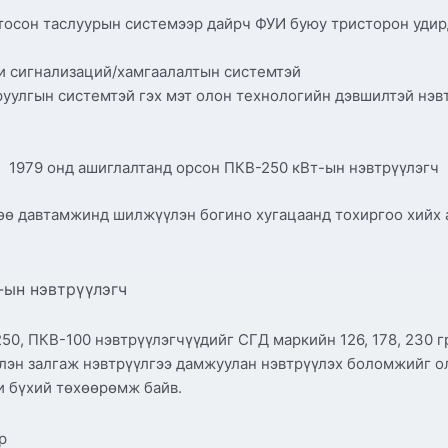
тосон таслуурын системээр дайрч ФУИ буюу тристорон удир
и сигнализаций/хамгаалалтын системтэй
лгын системтэй гэх мэт олон технологийн дэвшилтэй нэвт
1979 онд ашиглалтанд орсон ПКВ-250 кВт-ын нэвтрүүлэгч
өө давтамжинд шилжүүлэн богино хугацаанд тохиргоо хийх а
-ын нэвтрүүлэгч
50, ПКВ-100 нэвтрүүлэгчүүдийг СГД маркийн 126, 178, 230 
жлэн залгаж нэвтрүүлгээ дамжуулан нэвтрүүлэх боломжийг 
и бүхий төхөөрөмж байв.
р