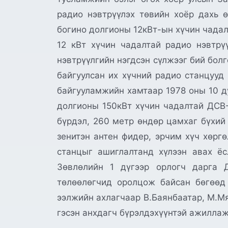
радио нэвтрүүлэх төвийн хоёр дахь ө
богино долгионы 12кВт-ын хүчин чадал
12 кВт хүчин чадалтай радио нэвтрү
нэвтрүүлгийн нэгдсэн сүлжээг бий бол
байгуулсан их хүчний радио станцууд 
байгууламжийн хамтаар 1978 оны 10 ду
долгионы 150кВт хүчин чадалтай ДСВ-1
бүрдэл, 260 метр өндөр цамхаг бүхий
зенитэн антен фидер, эрчим хүч хөрг
станцыг ашиглалтанд хүлээн авах 
Зөвлөлийн 1 дүгээр орлогч дарга 
төлөөлөгчид оролцож байсан бөгөөд
ээлжийн ахлагчаар В.Баянбаатар, М.Мя
гэсэн анхдагч бүрэлдэхүүнтэй ажиллаж