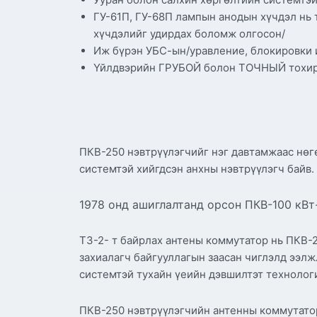
ГУ-61П, ГУ-68П лампын анодын хүчдэл нь 
хүчдэлийг удирдах боломж олгосон/
Иж бүрэн УБС-ын/уравление, блокировки 
Үйлдвэрийн ГРУБОЙ болон ТОЧНЫЙ тохируу
ПКВ-250 нэвтрүүлэгчийг нэг давтамжаас нөг
системтэй хийгдсэн анхны нэвтрүүлэгч байв.
1978 онд ашиглалтанд орсон ПКВ-100 кВт
ТЗ-2- т байрлах антены коммутатор нь ПКВ-2
захиалагч байгууллагын заасан чиглэлд ээл
системтэй тухайн үеийн дэвшилтэт технолог
ПКВ-250 нэвтрүүлэгчийн антенны коммутато