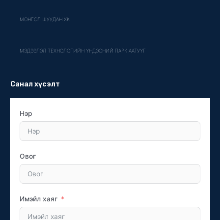
МОНГОЛ ШУУДАН ХК
МЭДЭЭЛЭЛ ТЕХНОЛОГИЙН ҮНДЭСНИЙ ПАРК ААТУҮГ
Санал хүсэлт
Нэр
Овог
Имэйл хаяг