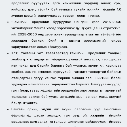
эрсдэлийг бууруулах арга хэмжээний зардалд аймаг, сум,
нийслэл, дүүрэг, төрийн байгууллага тухайн жилийн төсвийн 1.0
хувиас доошгүйг зарцуулахаар тооцон төсөвт тусгах,
“Гамшгийн эрсдэлийг бууруулах Сендайн хүрээ 2015-2030
хөтөлбөрийг Монгол Улсад хэрэгжүүлэх дунд хугацааны стратеги”-
ийг 2025-2030 онд хэрэгжүүлэх гуравдугаар үе шатны төлөвлөгөөг
хэлэлцэн батлах, бүхий л түвшинд хэрэгжилтийг өндөр
хариуцлагатай зохион байгуулах,
Хот, тосгоны хот төлөвлөлтөд гамшгийн эрсдэлийг тооцож,
холбогдох стандартыг мөрдүүлэхэд онцгой анхаарах, тэр дундаа
нэн чухал дэд бүтцийн барилга байгууламж, эрчим хүч, харилцаа
холбоо, зам гүүр, эмнэлэг, сургуулийн гамшигт тэсвэртэй байдлыг
стандартын дагуу хангах, төрийн өмчийн олон нийтийн болон
худалдаа үйлчилгээний зориулалттай барилга байгууламжуудад
гал түймэр, газар хөдлөлтийн эрсдэлийн үзлэг хяналтыг эрчимтэй
төлөвлөн зохион байгуулж, иргэдийн амь нас, эрүүл мэнд, аюулгүй
байдлыг хангах,
Байгаль орчин, хөдөө аж ахуйн салбарын уур амьсгалын
өөрчлөлтөд дасан зохицох, ган зуд, ой, хээрийн түймрийн
эрсдэлээс хамгаалах тогтолцоог шинэчлэн сайжруулах, түймрээс