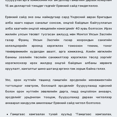
бууруулах арга хэмжээний нэг ам.доллар гамшгийн дараах хохирлын
15 ам.доллартой тэнцдэг гэдгийг Ерөнхий сайд тэмдэглэлээ.
Ерөнхий сайд энэ оны наймдугаар сард Үндэсний аврах бригадын
алба хаагч нарын саналыг сонсож, онцгой байдлын байгууллагын
алба хаагчийн онцгой нөхцөлийн нэмэгдлийг 40 хувь болгосон. Ирэх
жилийн улсын төсөвт тусгасан ажлууд, мөн Монгол Улсын Засгийн
газар Франц Улсын Засгийн газар хоорондын санхүүгийн
хэлэлцээрийн хүрээнд хэрэгжүүлэх томоохон техник, тоног
төхөөрөмжийн худалдан авалт, арга хэмжээнүүд, Азийн хөгжлийн
банкны зээлийн төслийн санхүүжилтээр хэрэгжүүлэх төслүүд зэргийг
хэрэгжүүлснээр ирэх жилүүдэд онцгой байдлын албаны хөрөнгө
оруулалт, хангалтыг шинэ шатанд хүргэнэ гэж зорьж байна гэлээ.
Улс, орон нутгийн түвшинд гамшгийн эрсдэлийн менежментийн
тогтолцоог нэвтрүүлж, болзошгүй эрсдэлийг бууруулахад үндэсний
болон орон нутгийн зөвлөлийн дарга, гишүүд онцгойлон анхаарч,
эрсдэлийг урьдчилан тооцож, бууруулахад дараах чиглэлээр
анхаарал хандуулж ажиллахыг Ерөнхий сайд чиглэл болголоо.
Гамшгаас хамгаалах тухай хуульд “Гамшгаас хамгаалах,