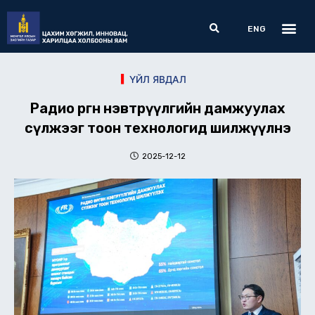
Skip
Me
Search
to
ENG
content
ҮЙЛ ЯВДАЛ
Радио өргөн нэвтрүүлгийн дамжуулах
сүлжээг тоон технологид шилжүүлнэ
2025-12-12