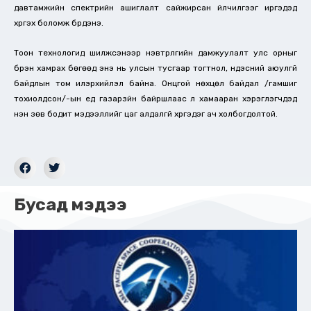
давтамжийн спектрийн ашиглалт сайжирсан үйлчилгээг иргэдэд
хүргэх боломж бүрдэнэ.
Тоон технологид шилжсэнээр нэвтрүүлгийн дамжуулалт улс орныг
бүрэн хамрах бөгөөд энэ нь улсын тусгаар тогтнол, үндэсний аюулгүй
байдлын том илэрхийлэл байна. Онцгой нөхцөл байдал /гамшиг
тохиолдсон/-ын үед газарзүйн байршлаас үл хамааран хэрэглэгчдэд
үнэн зөв бодит мэдээллийг цаг алдалгүй хүргэдэг ач холбогдолтой.
Бусад мэдээ