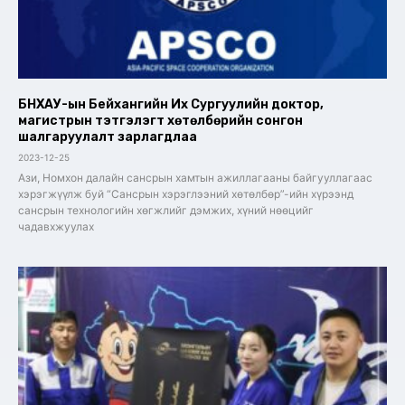
БНХАУ-ын Бейхангийн Их Сургуулийн доктор,
магистрын тэтгэлэгт хөтөлбөрийн сонгон
шалгаруулалт зарлагдлаа
2023-12-25
Ази, Номхон далайн сансрын хамтын ажиллагааны байгууллагаас
хэрэгжүүлж буй “Сансрын хэрэглээний хөтөлбөр”-ийн хүрээнд
сансрын технологийн хөгжлийг дэмжих, хүний нөөцийг
чадавхжуулах