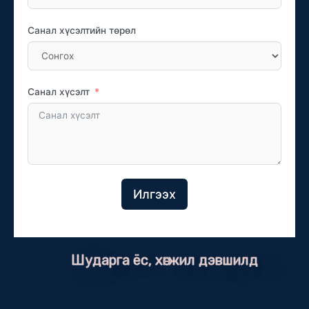
Санал хүсэлтийн төрөл
Санал хүсэлт
Илгээх
Шударга ёс, хөгжил дэвшилд