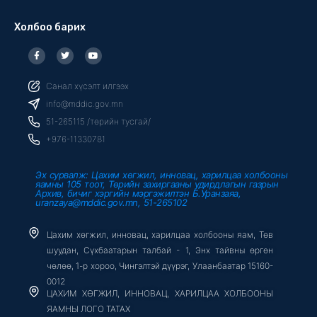
Холбоо барих
F
T
Y
a
w
o
c
i
u
e
t
t
b
t
u
Санал хүсэлт илгээх
o
e
b
o
r
e
info@mddic.gov.mn
k
-
51-265115 /төрийн тусгай/
f
+976-11330781
Эх сурвалж: Цахим хөгжил, инновац, харилцаа холбооны
яамны 105 тоот, Төрийн захиргааны удирдлагын газрын
Архив, бичиг хэргийн мэргэжилтэн Б.Уранзаяа,
uranzaya@mddic.gov.mn, 51-265102
Цахим хөгжил, инновац, харилцаа холбооны яам, Төв
шуудан, Сүхбаатарын талбай - 1, Энх тайвны өргөн
чөлөө, 1-р хороо, Чингэлтэй дүүрэг, Улаанбаатар 15160-
0012
ЦАХИМ ХӨГЖИЛ, ИННОВАЦ, ХАРИЛЦАА ХОЛБООНЫ
ЯАМНЫ ЛОГО ТАТАХ