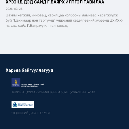
ХҮРЭЭНД ДЭД САЙД Г.БАЯРХҮҮ ИЛТГЭЛ ТАВИЛАА
2026-03-26
Цахим хөгжил, инновац, харилцаа холбооны яамнаас хэрэгжүүлж
буй “Цахимаар нэн тэргүүнд” үндэсний хөдөлгөөний хүрээнд ЦХИХХ-
ны дэд сайд Г.Баярхүү илтгэл тавьж,
Харьяа байгууллагууд
ТӨРИЙН ЦАХИМ ҮЙЛЧИЛГЭЭНИЙ ЗОХИЦУУЛАЛТЫН ГАЗАР
"ҮНДЭСНИЙ ДАТА ТӨВ" УТҮГ