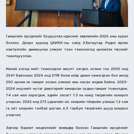
Гамшгийн эрсдэлийг бууруулах үндэсний зөвлөлийн 2025 оны хурал
боллоо. Дээрх хуралд ЦХИХХ-ны сайд Э.Батшугар Радио өргөн
нэвтрүүлгийн дамжуулах сүлжээг тоон технологид шилжүүлэх төслийг
танилцууллаа.
Манай улсад нийт тохиолдсон аюулт үзэгдэл, ослын тоо 2000 онд
2547 байснаас 2024 онд 5118 болж хоёр дахин нэмэгдсэн бол жилд
250 орчим хүн гамшиг ослын улмаас амь насаа алдаж байна. 2023-
2024 онд нийт нутаг дэвсгэрийг хамарсан зудын гамшиг тохиолдож,
7.4 сая мал хорогдож, эдийн засагт 1.3 их наяд төгрөгийн хохирол
учирсан, 2025 онд 273 удаагийн ой, хээрийн түймрийн улмаас 1.2 сая
га ойт хээрийн талбай шатаж, 6.3 тэрбум төгрөгийн шууд хохирол
учирчээ.
Эдгээр баримт мэдээллийг өнөөдөр болсон Гамшгийн эрсдэлийг