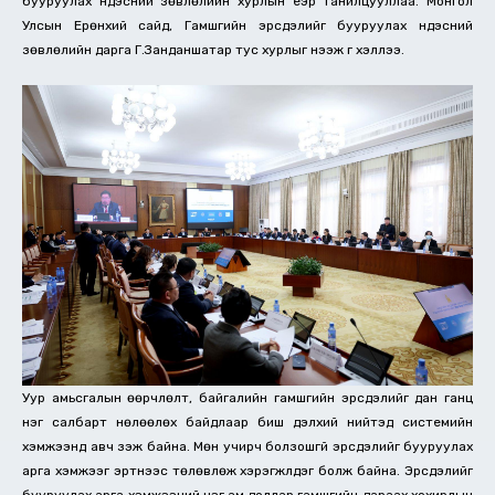
бууруулах үндэсний зөвлөлийн хурлын үеэр танилцууллаа. Монгол
Улсын Ерөнхий сайд, Гамшгийн эрсдэлийг бууруулах үндэсний
зөвлөлийн дарга Г.Занданшатар тус хурлыг нээж үг хэллээ.
Уур амьсгалын өөрчлөлт, байгалийн гамшгийн эрсдэлийг дан ганц
нэг салбарт нөлөөлөх байдлаар биш дэлхий нийтэд системийн
хэмжээнд авч үзэж байна. Мөн учирч болзошгүй эрсдэлийг бууруулах
арга хэмжээг эртнээс төлөвлөж хэрэгжүүлдэг болж байна. Эрсдэлийг