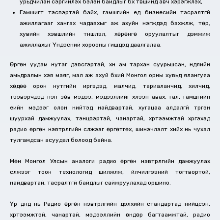
урьдчилан сэргийлэх бэлэн байдлыг бүх түвшинд авч хэрэгжүүлэх,
Гамшигт тэсвэртэй байх, гамшгийн үед бизнесийн тасралтгүй
ажиллагааг хангах чадавхыг аж ахуйн нэгжүүдэд бэхжүүлж, төр,
хувийн хэвшлийн түншлэл, хөрөнгө оруулалтыг дэмжиж
ажиллахыг Үндэсний хорооны гишүүдэд даалгалаа.
Өргөн уудам нутаг дэвсгэртэй, хүн ам тархан суурьшсан, нүүдлийн
амьдралын хэв маяг, мал аж ахуй бүхий Монгол орны хувьд ялангуяа
хөдөө орон нутгийн иргэдэд, малчид, тариаланчид, хилчид,
тээвэрчдэд үнэн зөв мэдээ, мэдээллийг хүлээн авах, гал, гамшгийн
үеийн мэдээг олон нийтэд найдвартай, хугацаа алдалгүй түргэн
шуурхай дамжуулах, тэнцвэртэй, чанартай, хүртээмжтэй хүргэхэд
радио өргөн нэвтрүүлгийн сүлжээг өргөтгөх, шинэчлэлт хийх нь чухал
тулгамдсан асуудал болоод байна.
Мөн Монгол Улсын аналоги радио өргөн нэвтрүүлгийн дамжуулах
сүлжээг тоон технологид шилжүүлж, үйлчилгээний тогтвортой,
найдвартай, тасралтгүй байдлыг сайжруулахад оршино.
Үр дүнд нь Радио өргөн нэвтрүүлгийн дэлхийн стандартад нийцсэн,
хүртээмжтэй, чанартай, мэдээллийн өндөр багтаамжтай, радио