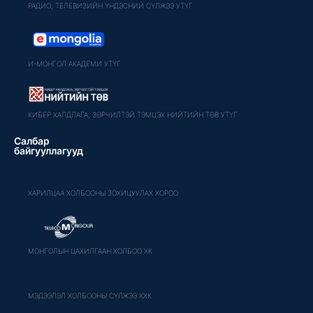
РАДИО, ТЕЛЕВИЗИЙН ҮНДЭСНИЙ СҮЛЖЭЭ УТҮГ
И-МОНГОЛ АКАДЕМИ УТҮГ
КИБЕР ХАЛДЛАГА, ЗӨРЧИЛТЭЙ ТЭМЦЭХ НИЙТИЙН ТӨВ УТҮГ
Салбар
байгууллагууд
ХАРИЛЦАА ХОЛБООНЫ ЗОХИЦУУЛАХ ХОРОО
МОНГОЛЫН ЦАХИЛГААН ХОЛБОО ХК
МЭДЭЭЛЭЛ ХОЛБООНЫ СҮЛЖЭЭ ХХК