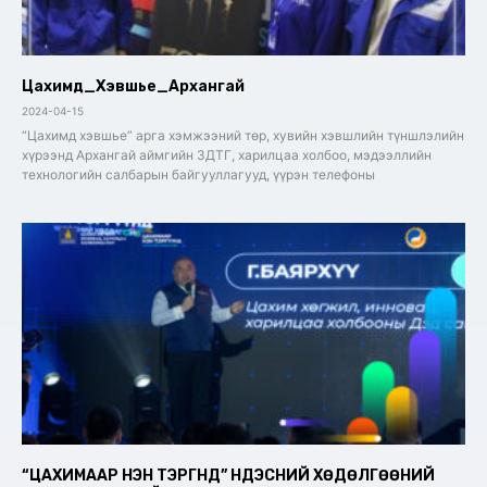
Цахимд_Хэвшье_Архангай
2024-04-15
“Цахимд хэвшье” арга хэмжээний төр, хувийн хэвшлийн түншлэлийн
хүрээнд Архангай аймгийн ЗДТГ, харилцаа холбоо, мэдээллийн
технологийн салбарын байгууллагууд, үүрэн телефоны
“ЦАХИМААР НЭН ТЭРГҮҮНД” ҮНДЭСНИЙ ХӨДӨЛГӨӨНИЙ