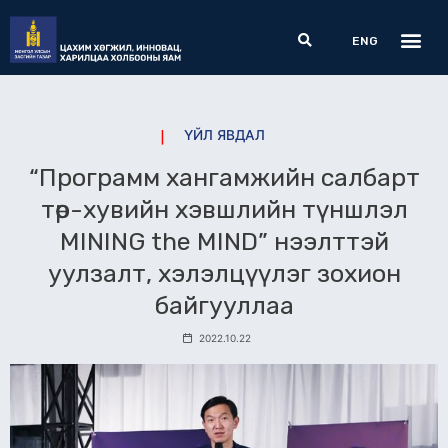
Skip
Me
Search
to
ENG
content
ҮЙЛ ЯВДАЛ
“Программ хангамжийн салбарт
төр-хувийн хэвшлийн түншлэл
MINING the MIND” нээлттэй
уулзалт, хэлэлцүүлэг зохион
байгууллаа
2022.10.22