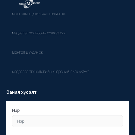
МОНГОЛЫН ЦАХИЛГААН ХОЛБОО ХК
МЭДЭЭЛЭЛ ХОЛБООНЫ СҮЛЖЭЭ ХХК
МОНГОЛ ШУУДАН ХК
МЭДЭЭЛЭЛ ТЕХНОЛОГИЙН ҮНДЭСНИЙ ПАРК ААТУҮГ
Санал хүсэлт
Нэр