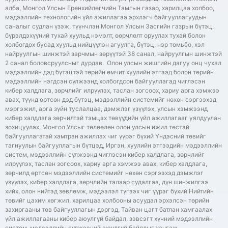
алба, Монгол Улсын Ерөнхийлөгчийн Тамгын газар, харилцаа холбоо,
мэдээллийн технологийн үйл ажиллагаа эрхлэгч байгууллагуудын
саналыг судлан үзэж, түүнчлэн Монгол Улсын Засгийн газрын бүтэц,
бүрэлдэхүүний тухай хуульд нэмэлт, өөрчлөлт оруулах тухай болон
холбогдох бусад хуульд нийцүүлэн агуулга, бүтэц, нэр томьёо, хэл
найруулгын шинжтэй зарчмын зөрүүтэй 38 санал, найруулгын шинжтэй
2 санал боловсруулсныг дурдав. Олон улсын жишгийн дагуу онц чухал
мэдээллийн дэд бүтэцтэй төрийн өмчит хуулийн этгээд болон төрийн
мэдээллийн нэгдсэн сүлжээнд холбогдсон байгууллагад чиглэсэн
кибер халдлага, зөрчлийг илрүүлэх, таслан зогсоох, хариу арга хэмжээ
авах, түүнд өртсөн дэд бүтэц, мэдээллийн системийг нөхөн сэргээхэд
мэргэжил, арга зүйн туслалцаа, дэмжлэг үзүүлэх, улсын хэмжээнд
кибер халдлага зөрчилтэй тэмцэх төвүүдийн үйл ажиллагааг уялдуулан
зохицуулах, Монгол Улсыг төлөөлөн олон улсын ижил төстэй
байгууллагатай хамтран ажиллах чиг үүрэг бүхий Үндэсний төвийг
тагнуулын байгууллагын бүтцэд, Иргэн, хуулийн этгээдийн мэдээллийн
систем, мэдээллийн сүлжээнд чиглэсэн кибер халдлага, зөрчлийг
илрүүлэх, таслан зогсоох, хариу арга хэмжээ авах, кибер халдлага,
зөрчилд өртсөн мэдээллийн системийг нөхөн сэргээхэд дэмжлэг
үзүүлэх, кибер халдлага, зөрчлийн талаар судалгаа, дүн шинжилгээ
хийх, олон нийтэд зөвлөмж, мэдээлэл түгээх чиг үүрэг бүхий Нийтийн
төвийг цахим хөгжил, харилцаа холбооны асуудал эрхэлсэн төрийн
захиргааны төв байгууллагын дэргэд, Тайван цагт батлан хамгаалах
үйл ажиллагааны кибер аюулгүй байдал, зэвсэгт хүчний мэдээллийн
систем, мэдээллийн сүлжээний аюулгүй байдлыг хангаж,