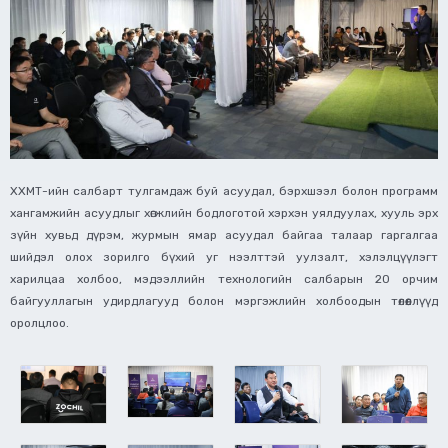
ХХМТ-ийн салбарт тулгамдаж буй асуудал, бэрхшээл болон программ
хангамжийн асуудлыг хөгжлийн бодлоготой хэрхэн уялдуулах, хууль эрх
зүйн хувьд дүрэм, журмын ямар асуудал байгаа талаар гаргалгаа
шийдэл олох зорилго бүхий уг нээлттэй уулзалт, хэлэлцүүлэгт
харилцаа холбоо, мэдээллийн технологийн салбарын 20 орчим
байгууллагын удирдлагууд болон мэргэжлийн холбоодын төлөөллүүд
оролцлоо.