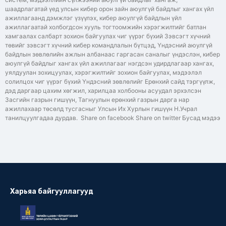
шаадрлагатай үед улсын кибер орон зайн аюулгүй байдлыг хангах үйл
ажиллагаанд дэмжлэг үзүүлэх, кибер аюулгүй байдлын үйл
ажиллагаатай холбогдсон хууль тогтоомжийн хэрэгжилтийг батлан
хамгаалах салбарт зохион байгуулах чиг үүрэг бүхий Зэвсэгт хүчний
төвийг зэвсэгт хүчний кибер командлалын бүтцэд, Үндэсний аюулгүй
байдлын зөвлөлийн ажлын албанаас гаргасан саналыг үндэслэн, кибер
аюулгүй байдлыг хангах үйл ажиллагааг нэгдсэн удирдлагаар хангах,
уялдуулан зохицуулах, хэрэгжилтийг зохион байгуулах, мэдээлэл
солилцох чиг үүрэг бүхий Үндэсний зөвлөлийг Ерөнхий сайд тэргүүлж,
дэд даргаар цахим хөгжил, харилцаа холбооны асуудал эрхэлсэн
Засгийн газрын гишүүн, Тагнуулын ерөнхий газрын дарга нар
ажиллахаар төсөлд тусгасныг Улсын Их Хурлын гишүүн Н.Учрал
танилцуулгадаа дурдав. Share on facebook Share on twitter Бусад мэдээ
Харьяа байгууллагууд