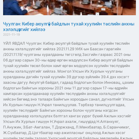
Чуулган: Кибер аюулгүй байдлын тухай хуулийн төслийн анхны
хэлэлцүүлгийг хийлээ
2021-11-19
ҮЙЛ ЯВДАЛ Чуулган: Кибер аюулгүй байдлын тухай хуулийн төслийн
анхны хэлэлцүүлгийг хийлээ 2021.11.29 УИХ-ын Баасан гарагийн
/2021.11.19/ чуулганы хуралдааны төгсгөлд Засгийн газраас 2021 оны
06 дугаар сарын 30-ны өдөр өргөн мэдүүлсэн Кибер аюулгүй байдлын
тухай хуулийн төсөл болон хамт өргөн мэдүүлсэн хуулийн төслүүдийн
анхны хэлэлцүүлгийг хийлээ. Монгол Улсын Их Хурлын чуулганы
хуралдааны дэгийн тухай хуулийн 39 дүгээр зүйлийн 39.4 дэх хэсэгт
заасны дагуу Аюулгүй байдал, гадаад бодлогын болон Инновац, цахим
бодлогын байнгын хорооны 2021 оны 11 дүгээр сарын 17-ны өдрийн
хамтарсан хуралдаанаар хуулийн төслүүдийн анхны хэлэлцүүлгийг
хийсэн бөгөөд энэ талаарх Байнгын хороодын санал, дүгнэлтийг Улсын
Их Хурлын гишүүн Н.Учрал танилцуулав. Тэрбээр танилцуулгадаа,
хуулийн төслүүдийг Байнгын хорооны болон чуулганы нэгдсэн
хуралдаанаар хэлэлцүүлэх бэлтгэл хангах үүрэг бүхий Ажлын хэсгийг
Улсын Их Хурлын гишүүн Н.Учрал ахалж, гишүүдэд Н.Алтанхуяг,
П.Анужин, Э.Бат-Амгалан, Т.Доржханд, Л.Мөнхбаатар, Б.Саранчимэг,
Ж.Сүхбаатар, Д.Цогтбаатар нар ажилласныг онцлоод Ажлын хэсэг
хуулийн төслийн талаар Үндэсний аюулгүй байдлын зөвлөлийн Ажлын