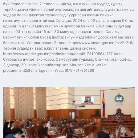
буй “Ухаалаг засаг-2” төсөл нь иргэд, аж ахуйн нэгжүүдэд хүргэх
төрийн цахим үйлчилгээний хүртээмж, үр ашгийг дээшлүүлэх, цахим ур
чадвар болон дижитал технологид суурилсан ажлын байрыг
нэмэгдүүлэх зорилготой юм. Хугацаа: 2024 оны 12 дугаар сарын 03-ны
өдрийн 15 цаг 00 минутаас өмнө ирүүлсэн байх ба 2024 оны 12 дугаар
сарын 03-ны өдрийн 15 цаг 30 минутад саналыг нээнэ. Саналын
баримт бичиг болон бусад дэлгэрэнгүй мэдээллийг доорх хаягаас авах
боломжтой. Ухаалаг засаг-2 төсөл: https://www.smart.gov.mn/mn/2-2-6/
Төрийн худалдан авах ажиллагааны цахим систем:
https://www.tender.gov.mn/mn/invitation/detail/1731905641157 Хаяг:
Сүхбаатар дүүрэг, 6-р хороо, Самбуугийн гудамж, Сити капитал оффис,
3 давхар, 301 тоот, Улаанбаатар хот, Монгол Улс И-мэйл:
procurement2@smart.gov.mn Утас: (976)-51-261268