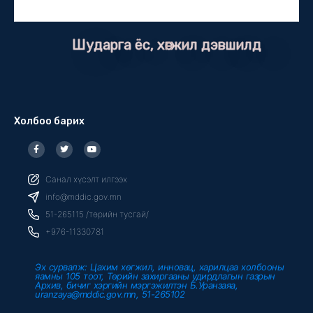
Шударга ёс, хөгжил дэвшилд
Холбоо барих
F
T
Y
a
w
o
c
i
u
e
t
t
b
t
u
Санал хүсэлт илгээх
o
e
b
o
r
e
info@mddic.gov.mn
k
-
51-265115 /төрийн тусгай/
f
+976-11330781
Эх сурвалж: Цахим хөгжил, инновац, харилцаа холбооны
яамны 105 тоот, Төрийн захиргааны удирдлагын газрын
Архив, бичиг хэргийн мэргэжилтэн Б.Уранзаяа,
uranzaya@mddic.gov.mn, 51-265102