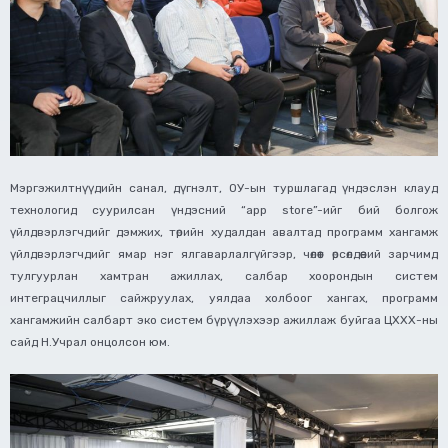
Мэргэжилтнүүдийн санал, дүгнэлт, ОУ-ын туршлагад үндэслэн клауд
технологид суурилсан үндэсний “app store”-ийг бий болгож
үйлдвэрлэгчдийг дэмжих, төрийн худалдан авалтад программ хангамж
үйлдвэрлэгчдийг ямар нэг ялгаварлалгүйгээр, чөлөөт өрсөлдөөний зарчимд
тулгуурлан хамтран ажиллах, салбар хоорондын систем
интеграцчиллыг сайжруулах, уялдаа холбоог хангах, программ
хангамжийн салбарт эко систем бүрүүлэхээр ажиллаж буйгаа ЦХХХ-ны
сайд Н.Учрал онцолсон юм.