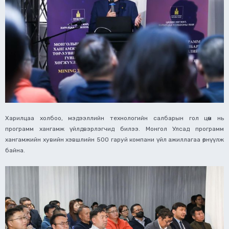
Харилцаа холбоо, мэдээллийн технологийн салбарын гол цөм нь
программ хангамж үйлдвэрлэгчид билээ. Монгол Улсад программ
хангамжийн хувийн хэвшлийн 500 гаруй компани үйл ажиллагаа өрнүүлж
байна.