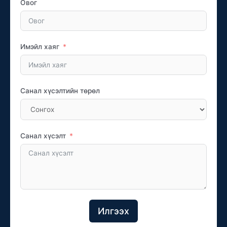
Овог
Имэйл хаяг
Санал хүсэлтийн төрөл
Санал хүсэлт
Илгээх