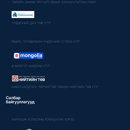
ТӨРИЙН ЦАХИМ ҮЙЛЧИЛГЭЭНИЙ ЗОХИЦУУЛАЛТЫН ГАЗАР
"ҮНДЭСНИЙ ДАТА ТӨВ" УТҮГ
РАДИО, ТЕЛЕВИЗИЙН ҮНДЭСНИЙ СҮЛЖЭЭ УТҮГ
И-МОНГОЛ АКАДЕМИ УТҮГ
КИБЕР ХАЛДЛАГА, ЗӨРЧИЛТЭЙ ТЭМЦЭХ НИЙТИЙН ТӨВ УТҮГ
Салбар
байгууллагууд
ХАРИЛЦАА ХОЛБООНЫ ЗОХИЦУУЛАХ ХОРОО