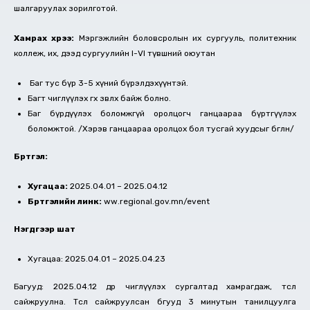
шалгаруулах зорилготой.
Хамрах хүрээ:
Мэргэжлийн боловсролын их сургууль, политехник
коллеж, их, дээд сургуулийн I-VI түвшний оюутан
Баг тус бүр 3-5 хүний бүрэлдэхүүнтэй.
Багт чиглүүлэх өгөх зөвлөх байж болно.
Баг бүрдүүлэх боломжгүй оролцогч ганцаараа бүртгүүлэх
боломжтой. /Хэрэв ганцаараа оролцох бол тусгай хуудсыг бөглөнө/
Бүртгэл:
Хугацаа:
2025.04.01 – 2025.04.12
Бүртгэлийн линк:
ww.regional.gov.mn/event
Нэгдүгээр шат
Хугацаа: 2025.04.01 – 2025.04.23
Багууд: 2025.04.12 өдөр чиглүүлэх сургалтад хамрагдаж, төслөө
сайжруулна. Төслөө сайжруулсан бөгууд 3 минутын танилцуулга