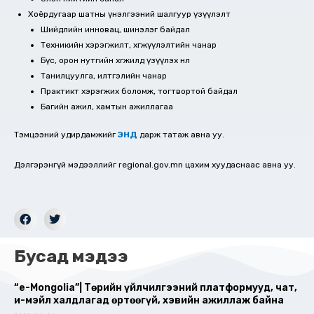
Хоёрдугаар шатны үнэлгээний шалгуур үзүүлэлт
Шийдлийн инновац, шинэлэг байдал
Техникийн хэрэгжилт, хөгжүүлэлтийн чанар
Бүс, орон нутгийн хөгжилд үзүүлэх нөлөө
Танилцуулга, илтгэлийн чанар
Практикт хэрэгжих боломж, тогтвортой байдал
Багийн ажил, хамтын ажиллагаа
Тэмцээний удирдамжийг
ЭНД
дарж татаж авна уу.
Дэлгэрэнгүй мэдээллийг regional.gov.mn цахим хуудаснаас авна уу.
Бусад мэдээ
“e-Mongolia”| Төрийн үйлчилгээний платформууд, чат,
и-мэйл халдлагад өртөөгүй, хэвийн ажиллаж байна