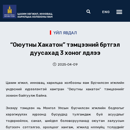
Skip
Me
Search
to
ENG
content
ҮЙЛ ЯВДАЛ
“Оюутны Хакатон” тэмцээний бүртгэл
дуусахад 3 хоног үлдлээ
2025-04-09
Цахим хөгжил, инновац, харилцаа холбооны яам Бүсчилсэн хөгжлийн
үндэсний хүрээлэнтэй хамтран “Оюутны хакатон” тэмцээнийг
зохион байгуулж байна.
Энэхүү тэмцээн нь Монгол Улсын бүсчилсэн хөгжлийн бодлогыг
хэрэгжүүлэх хүрээнд бүсүүдэд тулгамдаж буй асуудлыг
тодорхойлох, санал, шийдэл боловсруулахад оюутан залуусын
бүтээлч сэтгэлгээ, оролцоог хангаж, хөгжилд нөлөөлөхүйц төслүүдийг