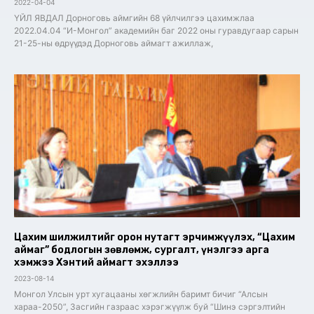
2022-04-04
ҮЙЛ ЯВДАЛ Дорноговь аймгийн 68 үйлчилгээ цахимжлаа
2022.04.04 “И-Монгол” академийн баг 2022 оны гуравдугаар сарын
21-25-ны өдрүүдэд Дорноговь аймагт ажиллаж,
Цахим шилжилтийг орон нутагт эрчимжүүлэх, “Цахим
аймаг” бодлогын зөвлөмж, сургалт, үнэлгээ арга
хэмжээ Хэнтий аймагт эхэллээ
2023-08-14
Монгол Улсын урт хугацааны хөгжлийн баримт бичиг “Алсын
хараа-2050”, Засгийн газраас хэрэгжүүлж буй “Шинэ сэргэлтийн