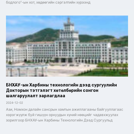
бодлого”-ын хот, хөдөөгийн сэргэлтийн хүрээнд
БНХАУ-ын Харбины технологийн дээд сургуулийн
Докторын тэтгэлэгт хөтөлбөрийн сонгон
шалгаруулалт зарлагдлаа
2024-12-02
Ази, Номхон далайн сансрын хамтын ажиллагааны байгууллагаас
хэрэгжүүлж буй гишүүн орнуудын хүний нөөцийг чадавхжуулах
зорилгоор БНХАУ-ын Харбины Технологийн Дээд Сургуульд