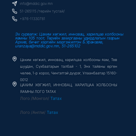
o
r
e
info@mddic.gov.mn
k
-
51-265115 /төрийн тусгай/
f
+976-11330781
Эх сурвалж: Цахим хөгжил, инновац, харилцаа холбооны
яамны 105 тоот, Төрийн захиргааны удирдлагын газрын
Архив, бичиг хэргийн мэргэжилтэн Б.Уранзаяа,
uranzaya@mddic.gov.mn, 51-265102
Цахим хөгжил, инновац, харилцаа холбооны яам, Төв
шуудан, Сүхбаатарын талбай - 1, Энх тайвны өргөн
чөлөө, 1-р хороо, Чингэлтэй дүүрэг, Улаанбаатар 15160-
0012
ЦАХИМ ХӨГЖИЛ, ИННОВАЦ, ХАРИЛЦАА ХОЛБООНЫ
ЯАМНЫ ЛОГО ТАТАХ
Лого /Монгол/
Татах
Лого /Англи/
Татах