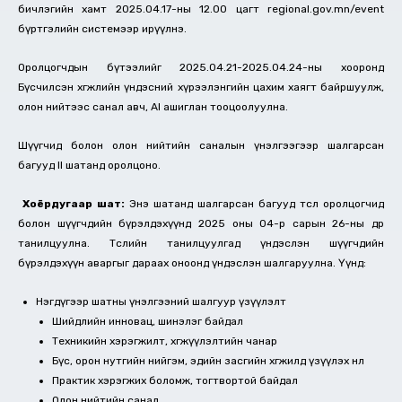
бичлэгийн хамт 2025.04.17-ны 12.00 цагт regional.gov.mn/event
бүртгэлийн системээр ирүүлнэ.
Оролцогчдын бүтээлийг 2025.04.21-2025.04.24-ны хооронд
Бүсчилсэн хөгжлийн үндэсний хүрээлэнгийн цахим хаягт байршуулж,
олон нийтээс санал авч, AI ашиглан тооцоолуулна.
Шүүгчид болон олон нийтийн саналын үнэлгээгээр шалгарсан
багууд II шатанд оролцоно.
Хоёрдугаар шат:
Энэ шатанд шалгарсан багууд төслөө оролцогчид
болон шүүгчдийн бүрэлдэхүүнд 2025 оны 04-р сарын 26-ны өдөр
танилцуулна. Төслийн танилцуулгад үндэслэн шүүгчдийн
бүрэлдэхүүн аваргыг дараах оноонд үндэслэн шалгаруулна. Үүнд:
Нэгдүгээр шатны үнэлгээний шалгуур үзүүлэлт
Шийдлийн инновац, шинэлэг байдал
Техникийн хэрэгжилт, хөгжүүлэлтийн чанар
Бүс, орон нутгийн нийгэм, эдийн засгийн хөгжилд үзүүлэх нөлөө
Практик хэрэгжих боломж, тогтвортой байдал
Олон нийтийн санал