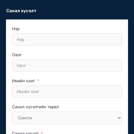
Санал хүсэлт
Нэр
Овог
Имэйл хаяг
Санал хүсэлтийн төрөл
Санал хүсэлт