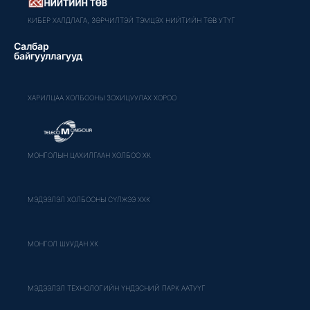
КИБЕР ХАЛДЛАГА, ЗӨРЧИЛТЭЙ ТЭМЦЭХ НИЙТИЙН ТӨВ УТҮГ
Салбар
байгууллагууд
ХАРИЛЦАА ХОЛБООНЫ ЗОХИЦУУЛАХ ХОРОО
МОНГОЛЫН ЦАХИЛГААН ХОЛБОО ХК
МЭДЭЭЛЭЛ ХОЛБООНЫ СҮЛЖЭЭ ХХК
МОНГОЛ ШУУДАН ХК
МЭДЭЭЛЭЛ ТЕХНОЛОГИЙН ҮНДЭСНИЙ ПАРК ААТУҮГ