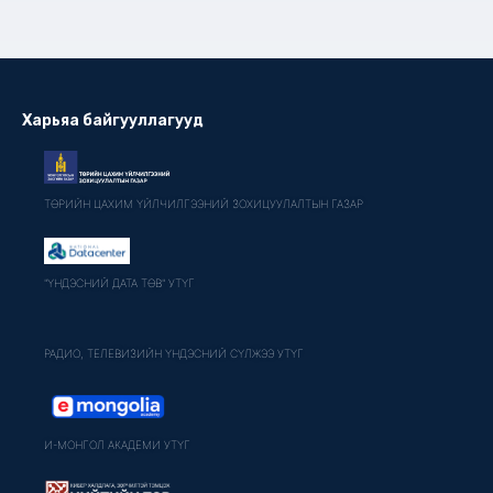
Харьяа байгууллагууд
ТӨРИЙН ЦАХИМ ҮЙЛЧИЛГЭЭНИЙ ЗОХИЦУУЛАЛТЫН ГАЗАР
"ҮНДЭСНИЙ ДАТА ТӨВ" УТҮГ
РАДИО, ТЕЛЕВИЗИЙН ҮНДЭСНИЙ СҮЛЖЭЭ УТҮГ
И-МОНГОЛ АКАДЕМИ УТҮГ