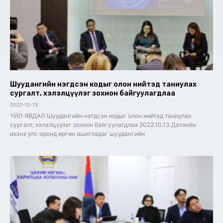
Шуудангийн нэгдсэн кодыг олон нийтэд таниулах
сургалт, хэлэлцүүлэг зохион байгуулагдлаа
2022-10-13
ҮЙЛ ЯВДАЛ Шуудангийн нэгдсэн кодыг олон нийтэд таниулах
сургалт, хэлэлцүүлэг зохион байгуулагдлаа 2022.10.13 Дэлхийн
ихэнх улс оронд өргөн ашигладаг шуудангийн