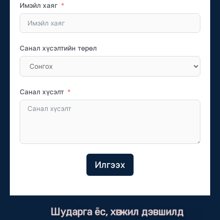
Имэйл хаяг
Санал хүсэлтийн төрөл
Санал хүсэлт
Илгээх
Шударга ёс, хөгжил дэвшилд