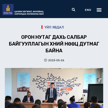
Skip
Me
Search
to
ENG
content
ҮЙЛ ЯВДАЛ
ОРОН НУТАГ ДАХЬ САЛБАР
БАЙГУУЛЛАГЫН ХҮНИЙ НӨӨЦ ДУТМАГ
БАЙНА
2023-05-26