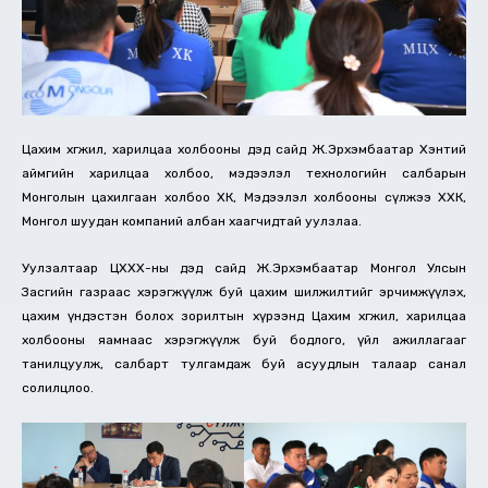
Цахим хөгжил, харилцаа холбооны дэд сайд Ж.Эрхэмбаатар Хэнтий
аймгийн харилцаа холбоо, мэдээлэл технологийн салбарын
Монголын цахилгаан холбоо ХК, Мэдээлэл холбооны сүлжээ ХХК,
Монгол шуудан компаний албан хаагчидтай уулзлаа.
Уулзалтаар ЦХХХ-ны дэд сайд Ж.Эрхэмбаатар Монгол Улсын
Засгийн газраас хэрэгжүүлж буй цахим шилжилтийг эрчимжүүлэх,
цахим үндэстэн болох зорилтын хүрээнд Цахим хөгжил, харилцаа
холбооны яамнаас хэрэгжүүлж буй бодлого, үйл ажиллагааг
танилцуулж, салбарт тулгамдаж буй асуудлын талаар санал
солилцлоо.