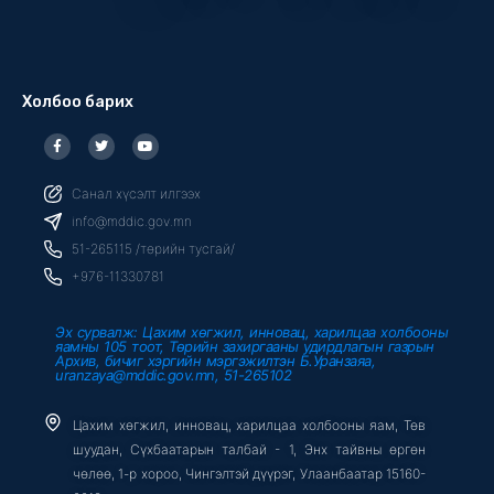
Холбоо барих
F
T
Y
a
w
o
c
i
u
e
t
t
b
t
u
Санал хүсэлт илгээх
o
e
b
o
r
e
info@mddic.gov.mn
k
-
51-265115 /төрийн тусгай/
f
+976-11330781
Эх сурвалж: Цахим хөгжил, инновац, харилцаа холбооны
яамны 105 тоот, Төрийн захиргааны удирдлагын газрын
Архив, бичиг хэргийн мэргэжилтэн Б.Уранзаяа,
uranzaya@mddic.gov.mn, 51-265102
Цахим хөгжил, инновац, харилцаа холбооны яам, Төв
шуудан, Сүхбаатарын талбай - 1, Энх тайвны өргөн
чөлөө, 1-р хороо, Чингэлтэй дүүрэг, Улаанбаатар 15160-