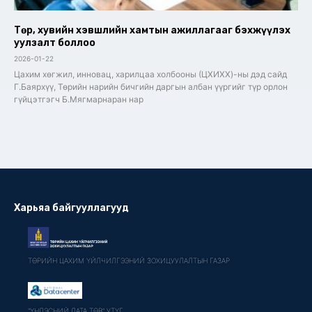
Төр, хувийн хэвшлийн хамтын ажиллагааг бэхжүүлэх
уулзалт боллоо
2026-01-22
Цахим хөгжил, инновац, харилцаа холбооны (ЦХИХХ)-ны дэд сайд
Г.Баярхүү, Төрийн нарийн бичгийн даргын албан үүргийг түр орлон
гүйцэтгэгч Б.Мягмарнаран нар
Харьяа байгууллагууд
ТӨРИЙН ЦАХИМ ҮЙЛЧИЛГЭЭНИЙ ЗОХИЦУУЛАЛТЫН ГАЗАР
"ҮНДЭСНИЙ ДАТА ТӨВ" УТҮГ