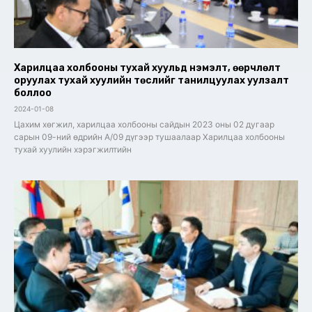
Харилцаа холбооны тухай хуульд нэмэлт, өөрчлөлт
оруулах тухай хуулийн төслийг танилцуулах уулзалт
боллоо
2024-01-08
Цахим хөгжил, харилцаа холбооны сайдын 2023 оны 02 дугаар
сарын 09-ний өдрийн А/09 дүгээр тушаалаар Харилцаа холбооны
тухай хуулийн хэрэгжилтийн