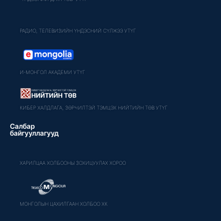
РАДИО, ТЕЛЕВИЗИЙН ҮНДЭСНИЙ СҮЛЖЭЭ УТҮГ
И-МОНГОЛ АКАДЕМИ УТҮГ
КИБЕР ХАЛДЛАГА, ЗӨРЧИЛТЭЙ ТЭМЦЭХ НИЙТИЙН ТӨВ УТҮГ
Салбар
байгууллагууд
ХАРИЛЦАА ХОЛБООНЫ ЗОХИЦУУЛАХ ХОРОО
МОНГОЛЫН ЦАХИЛГААН ХОЛБОО ХК