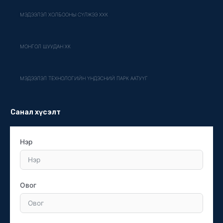
МЭДЭЭЛЭЛ ХОЛБООНЫ СҮЛЖЭЭ ХХК
МОНГОЛ ШУУДАН ХК
МЭДЭЭЛЭЛ ТЕХНОЛОГИЙН ҮНДЭСНИЙ ПАРК ААТУҮГ
Санал хүсэлт
Нэр
Овог