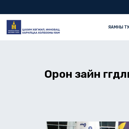
Skip
to
content
ЯАМНЫ Т
Орон зайн өгөгд