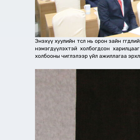
Энэхүү хуулийн төсөл нь орон зайн өгөгд
нэмэгдүүлэхтэй холбогдсон харилцааг зо
холбооны чиглэлээр үйл ажиллагаа эрхлэх