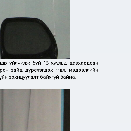
өлдөр үйлчилж буй 13 хуульд давхардсан
н зайд дүрслэгдэх өгөгдөл, мэдээллийн
зүйн зохицуулалт байхгүй байна.