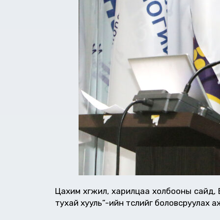
Цахим хөгжил, харилцаа холбооны сайд,
тухай хууль”-ийн төслийг боловсруулах 