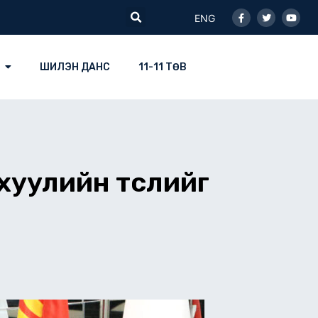
Facebook-
Twitter
Youtu
Search
f
ENG
ШИЛЭН ДАНС
11-11 ТӨВ
 хуулийн төслийг