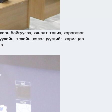
охион байгуулах, хяналт тавих, хэрэглээг
 хуулийн төслийн хэлэлцүүлгийг харилцаа
а.