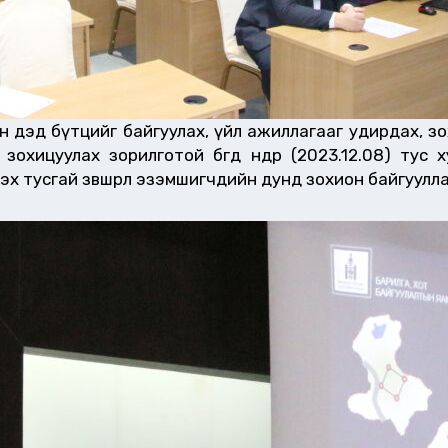
лийн дэд бүтцийг байгуулах, үйл ажиллагааг удирдах, з
хицуулах зорилготой бөгөөд өнөөдөр (2023.12.08) тус
 тусгай зөвшөөрөл эзэмшигчдийн дунд зохион байгуулла