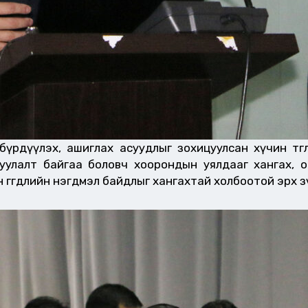
 бүрдүүлэх, ашиглах асуудлыг зохицуулсан хүчин төг
улалт байгаа боловч хоорондын уялдааг хангах, оро
н өгөгдлийн нэгдмэл байдлыг хангахтай холбоотой эрх 