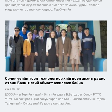
Монгол Улсын цахим шилжилтийн өнөөгийн нөхцөл байдал болон
цаашид хэрэгжүүлэх төлөвлөж буй арга хэмжээнүүдийн талаар
мэдээлэл өгч, санал солилцлоо. ​Төр-Хувийн
Oрчин үеийн тоон технологиор хийгдсэн анхны радио
станц Баян-Өлгий аймагт ажиллаж байна
2023-06-20
ЦХХХЯ-ны Төрийн нарийн бичгийн дарга Б.Батцэцэг болон РТҮС
УТҮГ-ын захирал Б.Дагвасүмбэрэл нар Баян-Өлгий аймгийн Радио,
Телевизийн Сүлжээний Газарт ажиллаа. Анх