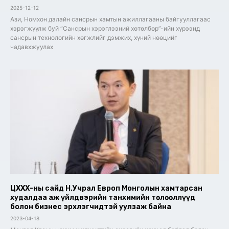
2025-12-12
Ази, Номхон далайн сансрын хамтын ажиллагааны байгууллагаас
хэрэгжүүлж буй “Сансрын хэрэглээний хөтөлбөр”-ийн хүрээнд
сансрын технологийн хөгжлийг дэмжих, хүний нөөцийг
чадавхжуулах
ЦХХХ-ны сайд Н.Учрал Европ Монголын хамтарсан
худалдаа аж үйлдвэрийн танхимийн төлөөллүүд
болон бизнес эрхлэгчидтэй уулзаж байна
2023-04-18