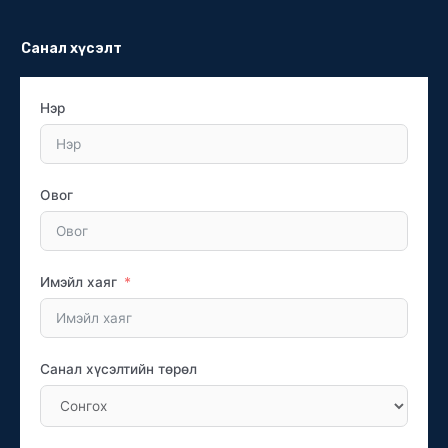
Санал хүсэлт
Нэр
Овог
Имэйл хаяг
Санал хүсэлтийн төрөл