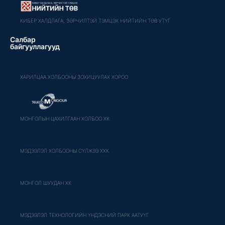
КИБЕР ХАЛДЛАГА, ЗӨРЧИЛТЭЙ ТЭМЦЭХ НИЙТИЙН ТӨВ УТҮГ
Салбар
байгууллагууд
ХАРИЛЦАА ХОЛБООНЫ ЗОХИЦУУЛАХ ХОРОО
МОНГОЛЫН ЦАХИЛГААН ХОЛБОО ХК
МЭДЭЭЛЭЛ ХОЛБООНЫ СҮЛЖЭЭ ХХК
МОНГОЛ ШУУДАН ХК
МЭДЭЭЛЭЛ ТЕХНОЛОГИЙН ҮНДЭСНИЙ ПАРК ААТУҮГ