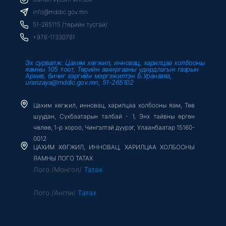
o
e
b
o
r
e
info@mddic.gov.mn
k
-
51-265115 /төрийн тусгай/
f
+976-11330781
Эх сурвалж: Цахим хөгжил, инновац, харилцаа холбооны
яамны 105 тоот, Төрийн захиргааны удирдлагын газрын
Архив, бичиг хэргийн мэргэжилтэн Б.Уранзаяа,
uranzaya@mddic.gov.mn, 51-265102
Цахим хөгжил, инновац, харилцаа холбооны яам, Төв
шуудан, Сүхбаатарын талбай - 1, Энх тайвны өргөн
чөлөө, 1-р хороо, Чингэлтэй дүүрэг, Улаанбаатар 15160-
0012
ЦАХИМ ХӨГЖИЛ, ИННОВАЦ, ХАРИЛЦАА ХОЛБООНЫ
ЯАМНЫ ЛОГО ТАТАХ
Лого /Монгол/
Татах
Лого /Англи/
Татах