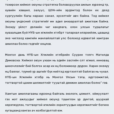
тохирсон хиймэл оюуны стратегиа боловсруулах ажлын хүрээнд төр,
хувийн хэвшил, залуус, ШУА-ийн эрдэмтэд болон их дээд
сургуулийн багш нараас санал, хүсэлтийг авч байна. Тэд хиймэл
оюуны үндэсний стратегийг мөн адил анхааралтай ажиглаж байна.
Энэхүү үйлст дэлхийн чиг хандлага, олон улсын туршлагыг
хуваалцаж буй НҮБ-ын хөгжлийн хөтөлбөрт талархал илэрхийлж, цаашид
энэ чиглэлд хамгийн манлайлалтай улс болоход идэвхтэй хамтран
ажиллах болно гэдгийг онцлов.
Монгол дахь НҮБ-ын Хөгжлийн хөтөлбөрийн Суурин төлөөлөгч Матилда
Димовска: Хиймэл оюун ухаан нь эдийн засгийн өсөлт хөгжил, инновац
шинэчлэлийг бий болгох асар их нөөц боломжоор дүүрэн. Харин энэхүү
нөөц баялаг, түүний үр ашгийг бүх нийтэд хүртээлтэй байлгах нь чухал.
НҮБ-ын Хөгжлийн хөтөлбөр нь Монгол Улсын тэгш, хүртээмжтэй,
тогтвортой цахим шилжилтийг тууштай дэмжин ажиллах болно” гэв.
Хамтын ажиллагааны хүрээнд байгаль экологи, цөлжилт, ойжуулалт
гэх мэт ажлуудыг хиймэл оюунд түшиглэн үр дүнтэй, шуурхай
хэрэгжүүлэх, тогтвортой хөгжлийн зорилтуудын хэрэгжилтийг богино
хугацаанд хангах ач холбогдолтой юм.