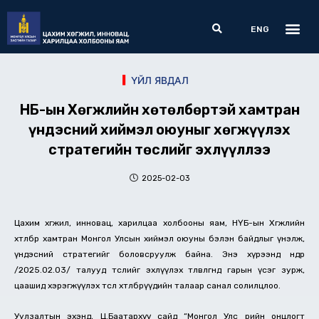
Skip
Me
Search
to
ENG
content
ҮЙЛ ЯВДАЛ
НҮБ-ын Хөгжлийн хөтөлбөртэй хамтран
үндэсний хиймэл оюуныг хөгжүүлэх
стратегийн төслийг эхлүүллээ
2025-02-03
Цахим хөгжил, инновац, харилцаа холбооны яам, НҮБ-ын Хөгжлийн
хөтөлбөр хамтран Монгол Улсын хиймэл оюуны бэлэн байдлыг үнэлж,
үндэсний стратегийг боловсруулж байна. Энэ хүрээнд өнөөдөр
/2025.02.03/ талууд төслийг эхлүүлэх төлөвлөгөөнд гарын үсэг зурж,
цаашид хэрэгжүүлэх төсөл хөтөлбөрүүдийн талаар санал солилцлоо.
Уулзалтын эхэнд, Ц.Баатархүү сайд “Монгол Улс өөрийн онцлогт