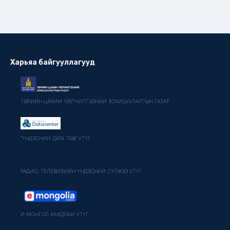
Харьяа байгууллагууд
ТӨРИЙН ЦАХИМ ҮЙЛЧИЛГЭЭНИЙ ЗОХИЦУУЛАЛТЫН ГАЗАР
"ҮНДЭСНИЙ ДАТА ТӨВ" УТҮГ
РАДИО, ТЕЛЕВИЗИЙН ҮНДЭСНИЙ СҮЛЖЭЭ УТҮГ
И-МОНГОЛ АКАДЕМИ УТҮГ