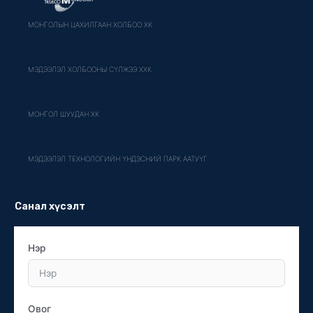
МОНГОЛЫН ЦАХИЛГААН ХОЛБОО ХК
МЭДЭЭЛЭЛ ХОЛБООНЫ СҮЛЖЭЭ ХХК
МОНГОЛ ШУУДАН ХК
МЭДЭЭЛЭЛ ТЕХНОЛОГИЙН ҮНДЭСНИЙ ПАРК ААТУҮГ
Санал хүсэлт
Нэр
Овог