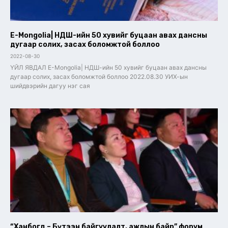
E-Mongolia| НДШ-ийн 50 хувийг буцаан авах дансны
дугаар солих, засах боломжтой боллоо
2022-08-30
ҮЙЛ ЯВДАЛ E-Mongolia| НДШ-ийн 50 хувийг буцаан авах дансны
дугаар солих, засах боломжтой боллоо 2022.08.30 УИХ-ын
шийдвэрийн дагуу нэг сая
“Ханбогд – Бүтээн байгуулалт, ажлын байр” форум