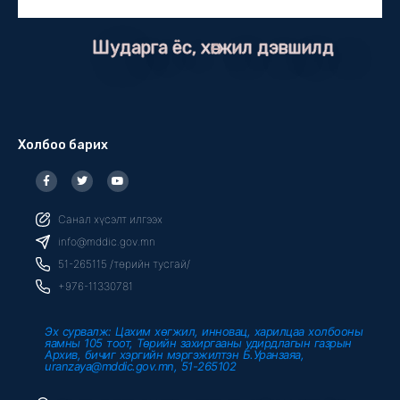
Шударга ёс, хөгжил дэвшилд
Холбоо барих
F
T
Y
a
w
o
c
i
u
e
t
t
b
t
u
Санал хүсэлт илгээх
o
e
b
o
r
e
info@mddic.gov.mn
k
-
51-265115 /төрийн тусгай/
f
+976-11330781
Эх сурвалж: Цахим хөгжил, инновац, харилцаа холбооны
яамны 105 тоот, Төрийн захиргааны удирдлагын газрын
Архив, бичиг хэргийн мэргэжилтэн Б.Уранзаяа,
uranzaya@mddic.gov.mn, 51-265102