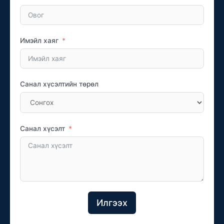
Имэйл хаяг
Санал хүсэлтийн төрөл
Санал хүсэлт
Илгээх