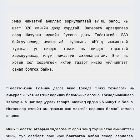
Ямар чимээгүй ажиллах зориулалттай eVTOL онгоц нь 
цагт 320 км-ийн дээд хурдтай. Өнгөрөгч аравдугаар 
сард Шизүока мужийн Сусоно дахь Тоёотагийн R&D 
байгууламжид амжилттай туршсан. АНУ-д амжилттай 
туршсан уг нисдэг такси нь нисдэг тэрэгтэй 
харьцуулахад илүү чимээгүй ажиллагаатай. Энэ нь 
хотын хөл хөдөлгөөн ихтэй газарт нисэх үйлчилгээг 
санал болгож байна.
“Тоёота”-гийн ТУЗ-ийн дарга Акио Тоёода “Энэхүү технологи нь
амьдралын хэв маягийг өөрчлөх боломжийг олгоно. Токиод машинаар
явахад 4-5 цаг зарцуулах газарт нисэхэд ердөө 25 минут л болно.
Ингэснээр хүмүүсийн амьдралын хэв маягийг өөрчлөх болно” хэмээн
онцлов.
Ийнхүү “Тоёота” агаарын хөдөлгөөнт орон зайд туршилтаа амжилттай
хийж, тус салбарт орж ирж байгаагаа албан ёсоор зарлалаа.