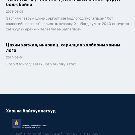
болж байна
2023-03-31
Засгийн газрын Шинэ сэргэлтийн бодлогод тусгагдсан “Хот
хөдөөгийн сэргэлт” зорилтын хүрээнд Ханбогд сумыг 2040 он хүртэл
хөгжүүлэх ерөнхий төлөвлөгөө батлагдсан.
Цахим хөгжил, инновац, харилцаа холбооны яамны
лого
2024-09-04
Лого /Монгол/ Татах Лого /Англи/ Татах
Харьяа байгууллагууд
ТӨРИЙН ЦАХИМ ҮЙЛЧИЛГЭЭНИЙ ЗОХИЦУУЛАЛТЫН ГАЗАР