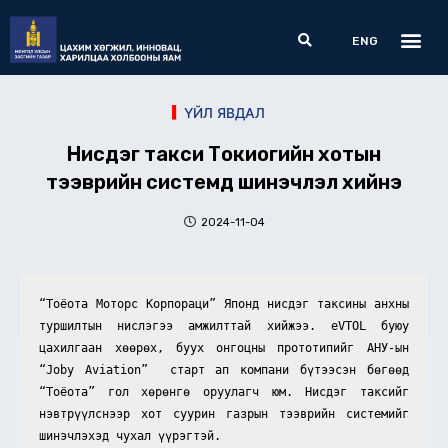
Skip
Me
Search
to
ENG
content
ҮЙЛ ЯВДАЛ
Нисдэг такси Токиогийн хотын
тээврийн системд шинэчлэл хийнэ
2024-11-04
“Тоёота Моторс Корпораци” Японд нисдэг таксины анхны 
туршилтын нислэгээ амжилттай хийжээ. eVTOL буюу 
цахилгаан хөөрөх, буух онгоцны прототипийг АНУ-ын 
“Joby Aviation”  старт ап компани бүтээсэн бөгөөд 
“Тоёота” гол хөрөнгө оруулагч юм. Нисдэг таксийг 
нэвтрүүлснээр хот суурин газрын тээврийн системийг 
шинэчлэхэд чухал үүрэгтэй.  