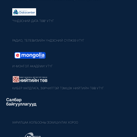
"ҮНДЭСНИЙ ДАТА ТӨВ" УТҮГ
РАДИО, ТЕЛЕВИЗИЙН ҮНДЭСНИЙ СҮЛЖЭЭ УТҮГ
И-МОНГОЛ АКАДЕМИ УТҮГ
КИБЕР ХАЛДЛАГА, ЗӨРЧИЛТЭЙ ТЭМЦЭХ НИЙТИЙН ТӨВ УТҮГ
Салбар
байгууллагууд
ХАРИЛЦАА ХОЛБООНЫ ЗОХИЦУУЛАХ ХОРОО