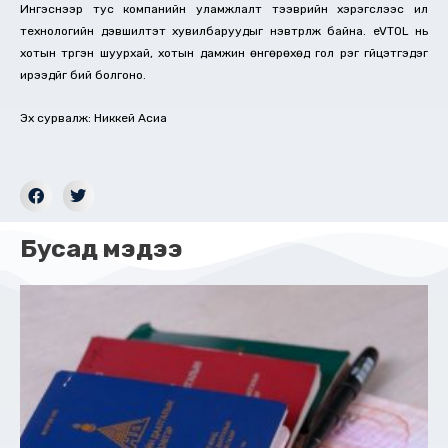
Ингэснээр тус компанийн уламжлалт тээврийн хэрэгслээс илүү
технологийн дэвшилтэт хувилбаруудыг нэвтрүүлж байна. eVTOL нь
хотын түргэн шуурхай, хотын дамжин өнгөрөхөд гол үүрэг гүйцэтгэдэг
ирээдүйг бий болгоно.
Эх сурвалж: Никкей Асиа
Бусад мэдээ