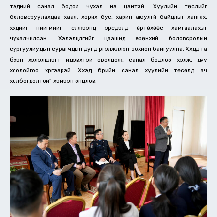
тэдний санал бодол чухал үнэ цэнтэй. Хуулийн төслийг
боловсруулахдаа хааж хорих бус, харин аюулгүй байдлыг хангах,
хүүхдийг нийгмийн сүлжээнд эрсдэлд өртөхөөс хамгаалахыг
чухалчилсан. Хэлэлцүүлгийг цаашид ерөнхий боловсролын
сургуулиудын сурагчдын дунд үргэлжлүүлэн зохион байгуулна. Хүүхдүүд та
бүхэн хэлэлцүүлэгт идэвхтэй оролцож, санал бодлоо хэлж, дуу
хоолойгоо хүргээрэй. Хүүхэд бүрийн санал хуулийн төсөлд ач
холбогдолтой” хэмээн онцлов.