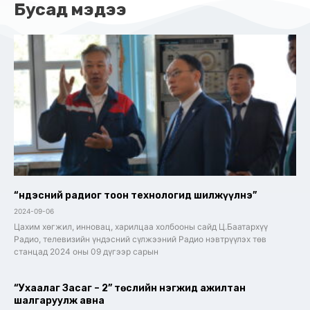
Бусад мэдээ
“Үндэсний радиог тоон технологид шилжүүлнэ”
2024-09-06
Цахим хөгжил, инновац, харилцаа холбооны сайд Ц.Баатархүү
Радио, телевизийн үндэсний сүлжээний Радио нэвтрүүлэх төв
станцад 2024 оны 09 дүгээр сарын
“Ухаалаг Засаг – 2” төслийн нэгжид ажилтан
шалгаруулж авна