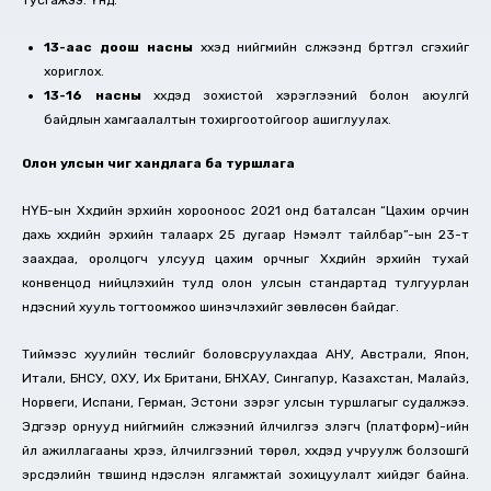
13-аас доош насны
хүүхэд нийгмийн сүлжээнд бүртгэл үүсгэхийг
хориглох.
13-16 насны
хүүхдэд зохистой хэрэглээний болон аюулгүй
байдлын хамгаалалтын тохиргоотойгоор ашиглуулах.
Олон улсын чиг хандлага ба туршлага
НҮБ-ын Хүүхдийн эрхийн хорооноос 2021 онд баталсан “Цахим орчин
дахь хүүхдийн эрхийн талаарх 25 дугаар Нэмэлт тайлбар”-ын 23-т
заахдаа, оролцогч улсууд цахим орчныг Хүүхдийн эрхийн тухай
конвенцод нийцүүлэхийн тулд олон улсын стандартад тулгуурлан
үндэсний хууль тогтоомжоо шинэчлэхийг зөвлөсөн байдаг.
Тиймээс хуулийн төслийг боловсруулахдаа АНУ, Австрали, Япон,
Итали, БНСУ, ОХУ, Их Британи, БНХАУ, Сингапур, Казахстан, Малайз,
Норвеги, Испани, Герман, Эстони зэрэг улсын туршлагыг судалжээ.
Эдгээр орнууд нийгмийн сүлжээний үйлчилгээ үзүүлэгч (платформ)-ийн
үйл ажиллагааны хүрээ, үйлчилгээний төрөл, хүүхдэд учруулж болзошгүй
эрсдэлийн түвшинд үндэслэн ялгамжтай зохицуулалт хийдэг байна.