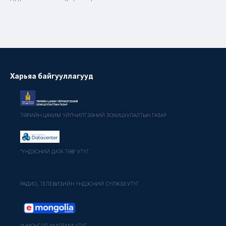
Харьяа байгууллагууд
ТӨРИЙН ЦАХИМ ҮЙЛЧИЛГЭЭНИЙ ЗОХИЦУУЛАЛТЫН ГАЗАР
"ҮНДЭСНИЙ ДАТА ТӨВ" УТҮГ
РАДИО, ТЕЛЕВИЗИЙН ҮНДЭСНИЙ СҮЛЖЭЭ УТҮГ
И-МОНГОЛ АКАДЕМИ УТҮГ