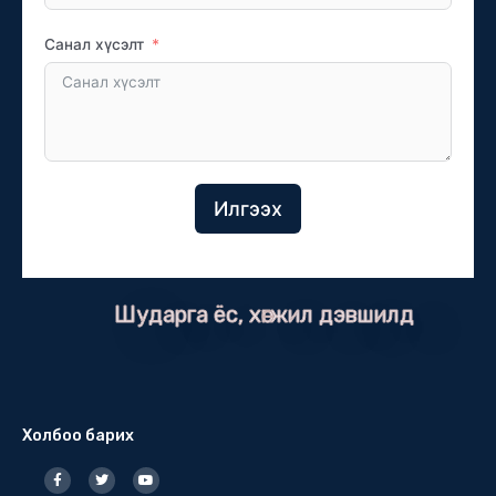
Санал хүсэлт
Илгээх
Шударга ёс, хөгжил дэвшилд
Холбоо барих
F
T
Y
a
w
o