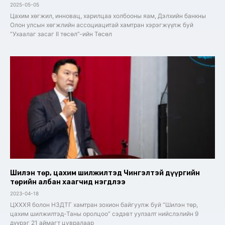
2025-05-05
Цахим хөгжил, инновац, харилцаа холбооны яам, Дэлхийн банкны
Олон улсын хөгжлийн ассоциацитай хамтран хэрэгжүүлж буй
“Ухаалаг засаг II төсөл”-ийн Төсөл
Шилэн төр, цахим шилжилтэд Чингэлтэй дүүргийн
төрийн албан хаагчид нэгдлээ
2023-04-18
ЦХХХЯ болон НЗДТГ хамтран зохион байгуулж буй “Шилэн төр,
цахим шилжилтэд-Таны оролцоо” сэдэвт уулзалт нийслэлийн 9
дүүрэг 21 аймагт цувралаар