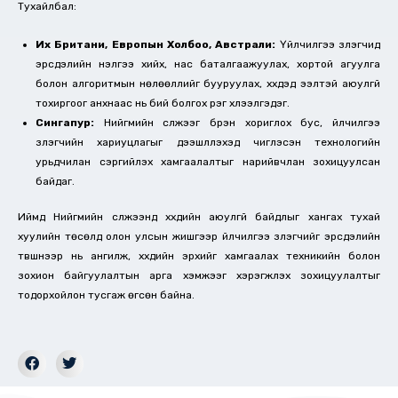
Тухайлбал:
Их Британи, Европын Холбоо, Австрали:
Үйлчилгээ үзүүлэгчид
эрсдэлийн үнэлгээ хийх, нас баталгаажуулах, хортой агуулга
болон алгоритмын нөлөөллийг бууруулах, хүүхдэд ээлтэй аюулгүй
тохиргоог анхнаас нь бий болгох үүрэг хүлээлгэдэг.
Сингапур:
Нийгмийн сүлжээг бүрэн хориглох бус, үйлчилгээ
үзүүлэгчийн хариуцлагыг дээшлүүлэхэд чиглэсэн технологийн
урьдчилан сэргийлэх хамгаалалтыг нарийвчлан зохицуулсан
байдаг.
Иймд Нийгмийн сүлжээнд хүүхдийн аюулгүй байдлыг хангах тухай
хуулийн төсөлд олон улсын жишгээр үйлчилгээ үзүүлэгчийг эрсдэлийн
түвшнээр нь ангилж, хүүхдийн эрхийг хамгаалах техникийн болон
зохион байгуулалтын арга хэмжээг хэрэгжүүлэх зохицуулалтыг
тодорхойлон тусгаж өгсөн байна.