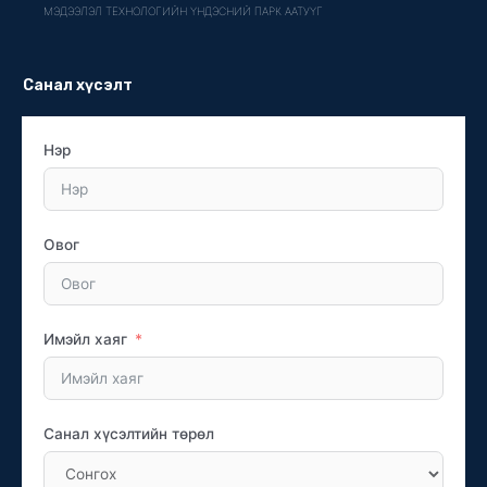
МЭДЭЭЛЭЛ ТЕХНОЛОГИЙН ҮНДЭСНИЙ ПАРК ААТУҮГ
Санал хүсэлт
Нэр
Овог
Имэйл хаяг
Санал хүсэлтийн төрөл