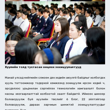
Хуулийн төсөлд тусгасан онцлох зохицуулалтууд
Манай улсад нийгмийн сүлжээн дэх хүүхдийн аюулгүй байдлыг холбогдох
хууль тогтоомжоор тодорхой хэмжээнд зохицуулж ирсэн хэдий ч,
эрсдэлээс урьдчилан сэргийлэх технологийн хамгаалалт болон
насны хязгаарлалттай холбоотой заалт байдаггүй. Иймээс шинээр
боловсруулж буй хуулийн төслийг 6 бүлэг, 22 зүйлтэйгээр
боловсруулж, дараах зарчмын шинжтэй зохицуулалтуудыг
тусгажээ. Үүнд: