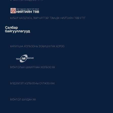
КИБЕР ХАЛДЛАГА, ЗӨРЧИЛТЭЙ ТЭМЦЭХ НИЙТИЙН ТӨВ УТҮГ
Салбар
байгууллагууд
ХАРИЛЦАА ХОЛБООНЫ ЗОХИЦУУЛАХ ХОРОО
МОНГОЛЫН ЦАХИЛГААН ХОЛБОО ХК
МЭДЭЭЛЭЛ ХОЛБООНЫ СҮЛЖЭЭ ХХК
МОНГОЛ ШУУДАН ХК