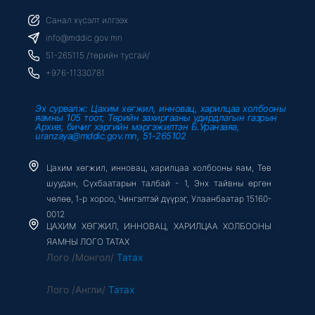
c
i
u
e
t
t
b
t
u
Санал хүсэлт илгээх
o
e
b
o
r
e
info@mddic.gov.mn
k
-
51-265115 /төрийн тусгай/
f
+976-11330781
Эх сурвалж: Цахим хөгжил, инновац, харилцаа холбооны
яамны 105 тоот, Төрийн захиргааны удирдлагын газрын
Архив, бичиг хэргийн мэргэжилтэн Б.Уранзаяа,
uranzaya@mddic.gov.mn, 51-265102
Цахим хөгжил, инновац, харилцаа холбооны яам, Төв
шуудан, Сүхбаатарын талбай - 1, Энх тайвны өргөн
чөлөө, 1-р хороо, Чингэлтэй дүүрэг, Улаанбаатар 15160-
0012
ЦАХИМ ХӨГЖИЛ, ИННОВАЦ, ХАРИЛЦАА ХОЛБООНЫ
ЯАМНЫ ЛОГО ТАТАХ
Лого /Монгол/
Татах
Лого /Англи/
Татах