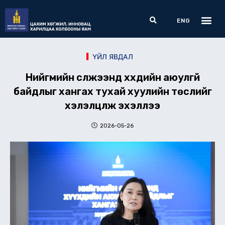
Skip
Me
Search
to
ENG
content
ҮЙЛ ЯВДАЛ
Нийгмийн сүлжээнд хүүхдийн аюулгүй
байдлыг хангах тухай хуулийн төслийг
хэлэлцүүлж эхэллээ
2026-05-26