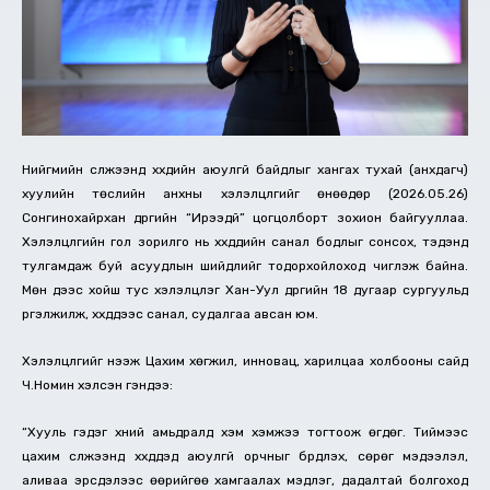
Нийгмийн сүлжээнд хүүхдийн аюулгүй байдлыг хангах тухай (анхдагч)
хуулийн төслийн анхны хэлэлцүүлгийг өнөөдөр (2026.05.26)
Сонгинохайрхан дүүргийн “Ирээдүй” цогцолборт зохион байгууллаа.
Хэлэлцүүлгийн гол зорилго нь хүүхдүүдийн санал бодлыг сонсох, тэдэнд
тулгамдаж буй асуудлын шийдлийг тодорхойлоход чиглэж байна.
Мөн үдээс хойш тус хэлэлцүүлэг Хан-Уул дүүргийн 18 дугаар сургуульд
үргэлжилж, хүүхдүүдээс санал, судалгаа авсан юм.
Хэлэлцүүлгийг нээж Цахим хөгжил, инновац, харилцаа холбооны сайд
Ч.Номин хэлсэн үгэндээ:
“Хууль гэдэг хүний амьдралд хэм хэмжээ тогтоож өгдөг. Тиймээс
цахим сүлжээнд хүүхдүүдэд аюулгүй орчныг бүрдүүлэх, сөрөг мэдээлэл,
аливаа эрсдэлээс өөрийгөө хамгаалах мэдлэг, дадалтай болгоход