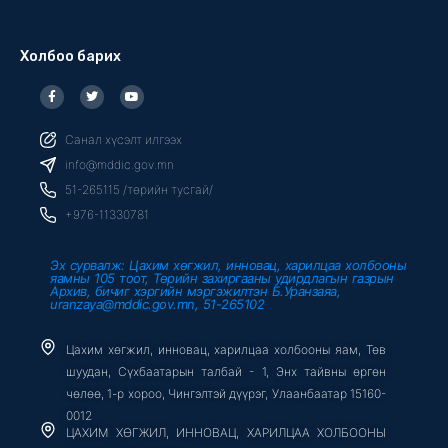
Холбоо барих
F
T
Y
a
w
o
c
i
u
e
t
t
b
t
u
Санал хүсэлт илгээх
o
e
b
o
r
e
info@mddic.gov.mn
k
-
51-265115 /төрийн тусгай/
f
+976-11330781
Эх сурвалж: Цахим хөгжил, инновац, харилцаа холбооны
яамны 105 тоот, Төрийн захиргааны удирдлагын газрын
Архив, бичиг хэргийн мэргэжилтэн Б.Уранзаяа,
uranzaya@mddic.gov.mn, 51-265102
Цахим хөгжил, инновац, харилцаа холбооны яам, Төв
шуудан, Сүхбаатарын талбай - 1, Энх тайвны өргөн
чөлөө, 1-р хороо, Чингэлтэй дүүрэг, Улаанбаатар 15160-
0012
ЦАХИМ ХӨГЖИЛ, ИННОВАЦ, ХАРИЛЦАА ХОЛБООНЫ