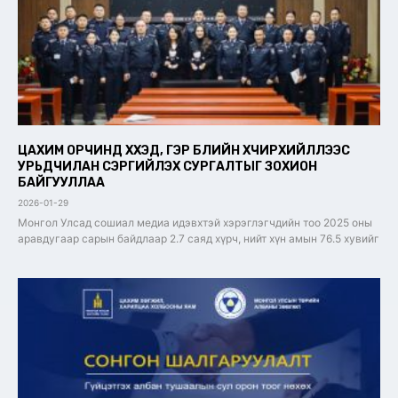
ЦАХИМ ОРЧИНД ХҮҮХЭД, ГЭР БҮЛИЙН ХҮЧИРХИЙЛЛЭЭС
УРЬДЧИЛАН СЭРГИЙЛЭХ СУРГАЛТЫГ ЗОХИОН
БАЙГУУЛЛАА
2026-01-29
Монгол Улсад сошиал медиа идэвхтэй хэрэглэгчдийн тоо 2025 оны
аравдугаар сарын байдлаар 2.7 саяд хүрч, нийт хүн амын 76.5 хувийг