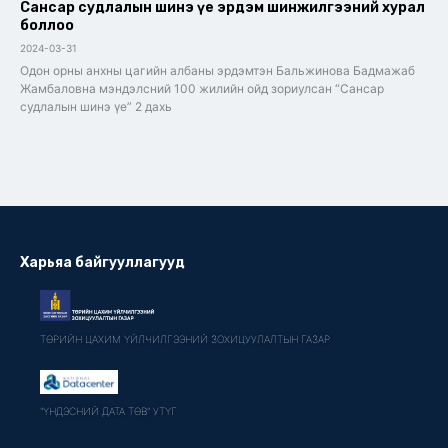
Сансар судлалын шинэ үе эрдэм шинжилгээний хурал
боллоо
2024-03-31
Одон орны анхны цагийн албаны эрдэмтэн Бальжинова Бадмажаб
Жамбаловна мэндэлсний 100 жилийн ойд зориулсан “Сансар
судлалын шинэ үе” 2 дахь
Харьяа байгууллагууд
ТӨРИЙН ЦАХИМ ҮЙЛЧИЛГЭЭНИЙ ЗОХИЦУУЛАЛТЫН ГАЗАР
"ҮНДЭСНИЙ ДАТА ТӨВ" УТҮГ