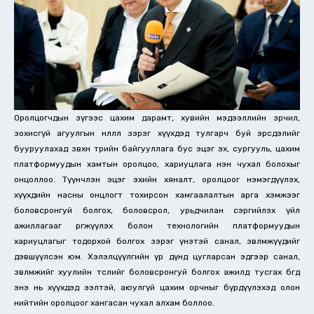
Оролцогчдын зүгээс цахим дарамт, хувийн мэдээллийн зөрчил,
зохисгүй агуулгын нөлөөлөл зэрэг хүүхдэд тулгарч буй эрсдэлийг
бууруулахад зөвхөн төрийн байгууллага бус эцэг эх, сургууль, цахим
платформуудын хамтын оролцоо, хариуцлага нэн чухал болохыг
онцоллоо. Түүнчлэн эцэг эхийн хяналт, оролцоог нэмэгдүүлэх,
хүүхдийн насны онцлогт тохирсон хамгаалалтын арга хэмжээг
боловсронгуй болгох, боловсрол, урьдчилан сэргийлэх үйл
ажиллагааг өргөжүүлэх болон технологийн платформуудын
хариуцлагыг тодорхой болгох зэрэг үнэтэй санал, зөвлөмжүүдийг
дэвшүүлсэн юм. Хэлэлцүүлгийн үр дүнд цугларсан эдгээр санал,
зөвлөмжийг хуулийн төслийг боловсронгуй болгох ажилд тусгах бөгөөд
энэ нь хүүхдэд ээлтэй, аюулгүй цахим орчныг бүрдүүлэхэд олон
нийтийн оролцоог хангасан чухал алхам боллоо.