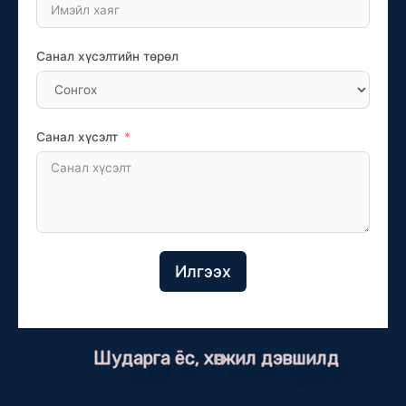
Санал хүсэлтийн төрөл
Санал хүсэлт
Илгээх
Шударга ёс, хөгжил дэвшилд