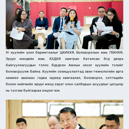
Уг хуулийн үзэл баримтлалыг ЦХИХХЯ, Боловсролын яам, ГБХНХЯ,
Эрүүл мэндийн яам, ХЗДХЯ хамтран баталсан бөгөөд дээрх
байгууллагуудын төлөөллөөс бүрдсэн Ажлын хэсэг хуулийн төслийг
боловсруулж байна. Хуулийн зохицуулалтад зөвхөн технологийн арга
хэмжээ авахаас гадна хүүхэд хамгаалал, боловсрол, сэтгэцийн
болон нийгмийн эрүүл мэнд зэрэг олон салбарын асуудлыг цогцоор
нь тусгаж буйгаараа онцлог юм.