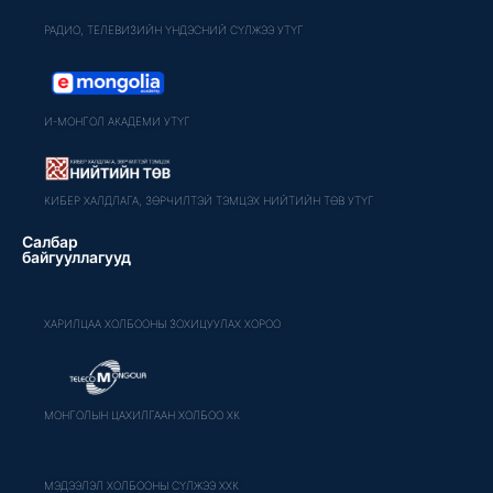
РАДИО, ТЕЛЕВИЗИЙН ҮНДЭСНИЙ СҮЛЖЭЭ УТҮГ
И-МОНГОЛ АКАДЕМИ УТҮГ
КИБЕР ХАЛДЛАГА, ЗӨРЧИЛТЭЙ ТЭМЦЭХ НИЙТИЙН ТӨВ УТҮГ
Салбар
байгууллагууд
ХАРИЛЦАА ХОЛБООНЫ ЗОХИЦУУЛАХ ХОРОО
МОНГОЛЫН ЦАХИЛГААН ХОЛБОО ХК
МЭДЭЭЛЭЛ ХОЛБООНЫ СҮЛЖЭЭ ХХК