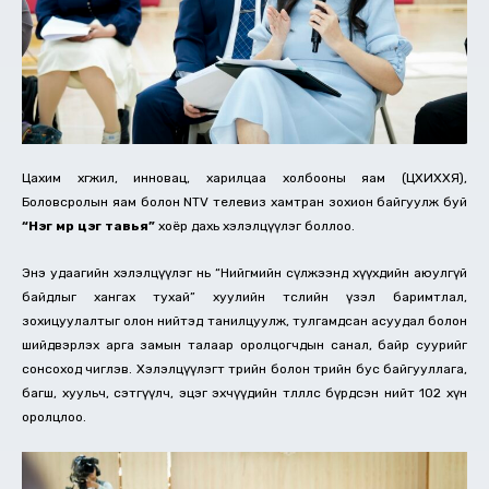
Цахим хөгжил, инновац, харилцаа холбооны яам (ЦХИХХЯ),
Боловсролын яам болон NTV телевиз хамтран зохион байгуулж буй
“Нэг мөр цэг тавья”
хоёр дахь хэлэлцүүлэг боллоо.
Энэ удаагийн хэлэлцүүлэг нь “Нийгмийн сүлжээнд хүүхдийн аюулгүй
байдлыг хангах тухай” хуулийн төслийн үзэл баримтлал,
зохицуулалтыг олон нийтэд танилцуулж, тулгамдсан асуудал болон
шийдвэрлэх арга замын талаар оролцогчдын санал, байр суурийг
сонсоход чиглэв. Хэлэлцүүлэгт төрийн болон төрийн бус байгууллага,
багш, хуульч, сэтгүүлч, эцэг эхчүүдийн төлөөллөөс бүрдсэн нийт 102 хүн
оролцлоо.