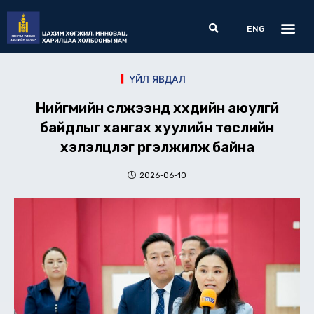
Skip
Me
Search
to
ENG
content
ҮЙЛ ЯВДАЛ
Нийгмийн сүлжээнд хүүхдийн аюулгүй
байдлыг хангах хуулийн төслийн
хэлэлцүүлэг үргэлжилж байна
2026-06-10