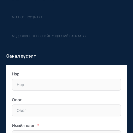
МОНГОЛ ШУУДАН ХК
МЭДЭЭЛЭЛ ТЕХНОЛОГИЙН ҮНДЭСНИЙ ПАРК ААТУҮГ
Санал хүсэлт
Нэр
Овог
Имэйл хаяг