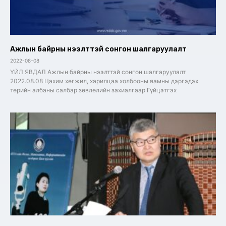
Ажлын байрны нээлттэй сонгон шалгаруулалт
2022-08-08
ҮЙЛ ЯВДАЛ Ажлын байрны нээлттэй сонгон шалгаруулалт
2022.08.08 Цахим хөгжил, харилцаа холбооны яамны дэргэдэх
төрийн албаны салбар зөвлөлийн захиалгаар Гүйцэтгэх