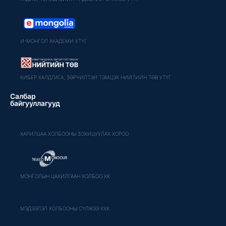
И-МОНГОЛ АКАДЕМИ УТҮГ
КИБЕР ХАЛДЛАГА, ЗӨРЧИЛТЭЙ ТЭМЦЭХ НИЙТИЙН ТӨВ УТҮГ
Салбар
байгууллагууд
ХАРИЛЦАА ХОЛБООНЫ ЗОХИЦУУЛАХ ХОРОО
МОНГОЛЫН ЦАХИЛГААН ХОЛБОО ХК
МЭДЭЭЛЭЛ ХОЛБООНЫ СҮЛЖЭЭ ХХК