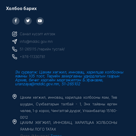
Холбоо барих
F
T
Y
a
w
o
c
i
u
e
t
t
b
t
u
Санал хүсэлт илгээх
o
e
b
o
r
e
info@mddic.gov.mn
k
-
51-265115 /төрийн тусгай/
f
+976-11330781
Эх сурвалж: Цахим хөгжил, инновац, харилцаа холбооны
яамны 105 тоот, Төрийн захиргааны удирдлагын газрын
Архив, бичиг хэргийн мэргэжилтэн Б.Уранзаяа,
uranzaya@mddic.gov.mn, 51-265102
Цахим хөгжил, инновац, харилцаа холбооны яам, Төв
шуудан, Сүхбаатарын талбай - 1, Энх тайвны өргөн
чөлөө, 1-р хороо, Чингэлтэй дүүрэг, Улаанбаатар 15160-
0012
ЦАХИМ ХӨГЖИЛ, ИННОВАЦ, ХАРИЛЦАА ХОЛБООНЫ
ЯАМНЫ ЛОГО ТАТАХ