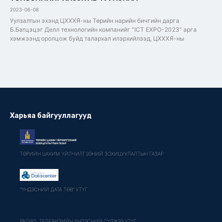
2023-06-08
Уулзалтын эхэнд ЦХХХЯ-ны Төрийн нарийн бичгийн дарга
Б.Батцэцэг Делл технологийн компанийг “ICT EXPO-2023” арга
хэмжээнд оролцож буйд талархал илэрхийлээд, ЦХХХЯ-ны
Харьяа байгууллагууд
ТӨРИЙН ЦАХИМ ҮЙЛЧИЛГЭЭНИЙ ЗОХИЦУУЛАЛТЫН ГАЗАР
"ҮНДЭСНИЙ ДАТА ТӨВ" УТҮГ
РАДИО, ТЕЛЕВИЗИЙН ҮНДЭСНИЙ СҮЛЖЭЭ УТҮГ