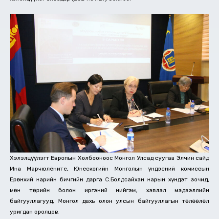
Хэлэлцүүлэгт Европын Холбооноос Монгол Улсад суугаа Элчин сайд
Ина Марчюлёните, Юнескогийн Монголын үндэсний комиссын
Ерөнхий нарийн бичгийн дарга С.Болдсайхан нарын хүндэт зочид,
мөн төрийн болон иргэний нийгэм, хэвлэл мэдээллийн
байгууллагууд, Монгол дахь олон улсын байгууллагын төлөөлөл
уригдан оролцов.