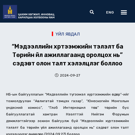
Skip
Me
Search
to
ENG
content
ҮЙЛ ЯВДАЛ
“Мэдээллийн хүртээмжийн тэлэлт ба
Төрийн үйл ажиллагаанд оролцох нь”
сэдэвт олон талт хэлэлцүүлэг боллоо
2024-09-27
НҮБ-ын байгууллагын “Мэдээллийн түгээмэл хүртээмжийн өдөр”-ийг
тохиолдуулан “Авлигатай тэмцэх газар”, “Юнескогийн Монголын
үндэсний комисс”, “Глоб Интернэшнл төв” төрийн бус
байгууллагатай хамтран Нээлттэй Нийгэм Форумын
дэмжлэгтэйгээр зохион байгуулж буй “Мэдээллийн хүртээмжийн
тэлэлт ба төрийн үйл ажиллагаанд оролцох нь” сэдэвт олон талт
хэлэлцүүлэг өнөөдөр (2024.09.27) боллоо.