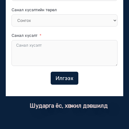
Санал хүсэлтийн төрөл
Санал хүсэлт
Илгээх
Шударга ёс, хөгжил дэвшилд