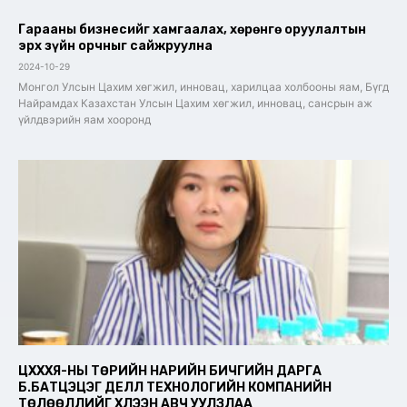
Гарааны бизнесийг хамгаалах, хөрөнгө оруулалтын
эрх зүйн орчныг сайжруулна
2024-10-29
Монгол Улсын Цахим хөгжил, инновац, харилцаа холбооны яам, Бүгд
Найрамдах Казахстан Улсын Цахим хөгжил, инновац, сансрын аж
үйлдвэрийн яам хооронд
ЦХХХЯ-НЫ ТӨРИЙН НАРИЙН БИЧГИЙН ДАРГА
Б.БАТЦЭЦЭГ ДЕЛЛ ТЕХНОЛОГИЙН КОМПАНИЙН
ТӨЛӨӨЛЛИЙГ ХҮЛЭЭН АВЧ УУЛЗЛАА