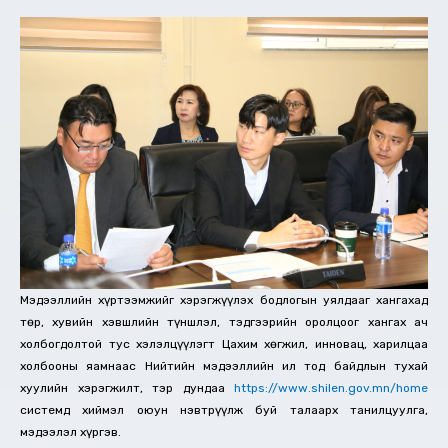
Мэдээллийн хүртээмжийг хэрэгжүүлэх бодлогын уялдааг хангахад
төр, хувийн хэвшлийн түншлэл, тэдгээрийн оролцоог хангах ач
холбогдолтой тус хэлэлцүүлэгт Цахим хөгжил, инновац, харилцаа
холбооны яамнаас Нийтийн мэдээллийн ил тод байдлын тухай
хуулийн хэрэгжилт, тэр дундаа
https://www.shilen.gov.mn/home
системд хиймэл оюун нэвтрүүлж буй талаарх танилцуулга,
мэдээлэл хүргэв.