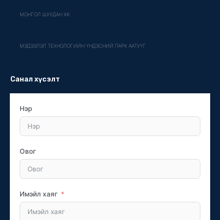
МОНГОЛ ШУУДАН ХК
МЭДЭЭЛЭЛ ТЕХНОЛОГИЙН ҮНДЭСНИЙ ПАРК ААТУҮГ
Санал хүсэлт
Нэр
Овог
Имэйл хаяг