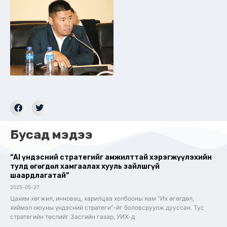
Бусад мэдээ
“AI үндэсний стратегийг амжилттай хэрэгжүүлэхийн
тулд өгөгдөл хамгаалах хууль зайлшгүй
шаардлагатай”
2025-05-27
Цахим хөгжил, инновац, харилцаа холбооны яам “Их өгөгдөл,
хиймэл оюуны үндэсний стратеги”-йг боловсруулж дууссан. Тус
стратегийн төслийг Засгийн газар, УИХ-д