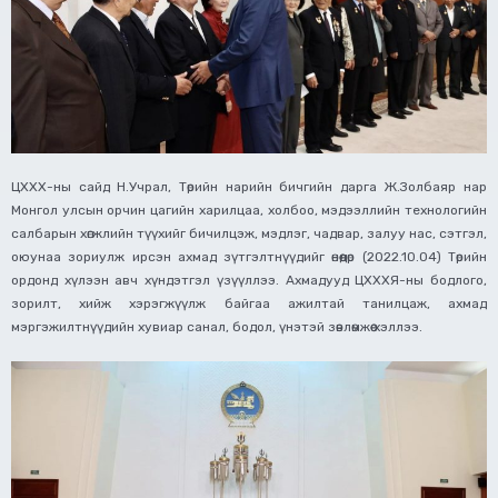
ЦХХХ-ны сайд Н.Учрал, Төрийн нарийн бичгийн дарга Ж.Золбаяр нар
Монгол улсын орчин цагийн харилцаа, холбоо, мэдээллийн технологийн
салбарын хөгжлийн түүхийг бичилцэж, мэдлэг, чадвар, залуу нас, сэтгэл,
оюунаа зориулж ирсэн ахмад зүтгэлтнүүдийг өнөөдөр (2022.10.04) Төрийн
ордонд хүлээн авч хүндэтгэл үзүүллээ. Ахмадууд ЦХХХЯ-ны бодлого,
зорилт, хийж хэрэгжүүлж байгаа ажилтай танилцаж, ахмад
мэргэжилтнүүдийн хувиар санал, бодол, үнэтэй зөвлөмжөө хэллээ.