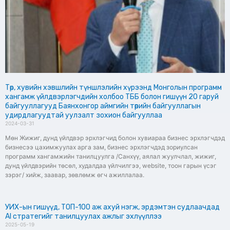
Төр, хувийн хэвшлийн түншлэлийн хүрээнд Монголын программ
хангамж үйлдвэрлэгчдийн холбоо ТББ болон гишүүн 20 гаруй
байгууллагууд Баянхонгор аймгийн төрийн байгууллагын
удирдлагуудтай уулзалт зохион байгууллаа
2024-03-31
Мөн Жижиг, дунд үйлдвэр эрхлэгчид болон хувиараа бизнес эрхлэгчдэд
бизнесээ цахимжуулах арга зам, бизнес эрхлэгчдэд зориулсан
программ хангамжийн танилцуулга /Санхүү, аялал жуулчлал, жижиг,
дунд үйлдвэрийн төсөл, худалдаа үйлчилгээ, website, тоон гарын үсэг
зэрэг/ хийж, заавар, зөвлөмж өгч ажиллалаа.
УИХ-ын гишүүд, ТОП-100 аж ахуй нэгж, эрдэмтэн судлаачдад
AI стратегийг танилцуулах ажлыг эхлүүллээ
2025-05-19