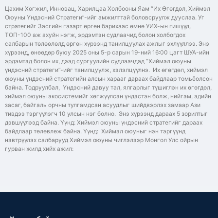
Цахим Хөгжил, Инновац, Харилцаа Холбооны Яам “Их Өгөгдөл, Хиймэл
Оюуны Үндэсний Стратеги”-ийг амжилттай боловсруулж дууслаа. Уг
стратегийг Засгийн газарт өргөн барихаас өмнө УИХ-ын гишүүд,
ТОП-100 аж ахуйн нэгж, эрдэмтэн судлаачид болон холбогдох
салбарын төлөөлөлд өргөн хүрээнд танилцуулах ажлыг эхлүүллээ. Энэ
хүрээнд, өнөөдөр буюу 2025 оны 5-р сарын 19-ний 16:00 цагт ШУА-ийн
эрдэмтэд болон их, дээд сургуулийн судлаачдад “Хиймэл оюуны
үндэсний стратеги”-ийг танилцуулж, хэлэлцүүлнэ. Их өгөгдөл, хиймэл
оюуны үндэсний стратегийн алсын харааг дараах байдлаар томьёолсон
байна. Тодруулбал, Үндэсний давуу тал, ялгарлыг түшиглэн их өгөгдөл,
хиймэл оюуны экосистемийг хөгжүүлсэн үндэстэн болж, нийгэм, эдийн
засаг, байгаль орчны тулгамдсан асуудлыг шийдвэрлэх замаар Ази
тивдээ тэргүүлэгч 10 улсын нэг болно. Энэ хүрээнд дараах 5 зорилтыг
дэвшүүлээд байна. Үүнд: Хиймэл оюуны үндэсний стратегийг дараах
байдлаар төлөвлөж байна. Үүнд: Хиймэл оюуныг нэн тэргүүнд
нэвтрүүлэх салбарууд Хиймэл оюуны чиглэлээр Монгол Улс ойрын
гурван жилд хийх ажил: