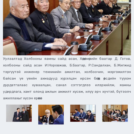
Уулзалтад Холбооны яамны сайд асан, Хөдөлмөрийн баатар Д. Готов,
холбооны сайд асан И.Норовжав, Б.Баатар, Р.Сандалхан, Б.Жигжид
тэргүүтэй инженер техникийн ажилтан, холбоочин, мэргэжилтэн
байсан үе үеийн ахмадууд хүрэлцэн ирсэн бөгөөд өөрсдийн түүхэн
дурдатгалаас хуваалцан, санал сэтгэгдлээ илэрхийлж, яамны
удирдлага, хамт олонд ажлын амжилт хүсэж, илүү эрч хүчтэй, бүтээлч
ажиллахыг хүсэн ерөөлөө.