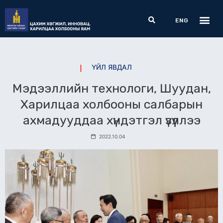
Skip
Me
Search
to
ENG
content
ҮЙЛ ЯВДАЛ
Мэдээллийн технологи, Шуудан,
Харилцаа холбооны салбарын
ахмадууддаа хүндэтгэл үзүүллээ
2022.10.04