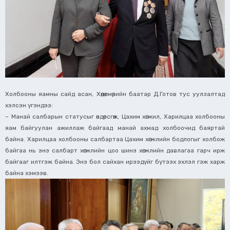
Холбооны яамны сайд асан, Хөдөлмөрийн баатар Д.Готов тус уулзалтад
хэлсэн үгэндээ:
– Манай салбарын статусыг өндөрсгөж, Цахим хөгжил, Харилцаа холбооны
яам байгуулан ажиллаж байгаад манай ахмад холбоочид баяртай
байна. Харилцаа холбооны салбартаа Цахим хөгжлийн бодлогыг холбож
байгаа нь энэ салбарт хөгжлийн цоо шинэ хөгжлийн давлагаа гарч ирж
байгааг илтгэж байна. Энэ бол сайхан ирээдүйг бүтээх эхлэл гэж харж
байна хэмээв.