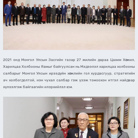
2021 онд Монгол Улсын Засгийн газар 27 жилийн дараа Цахим Хөгжил,
Харилцаа Холбооны Яамыг байгуулсан нь Мэдээлэл харилцаа холбооны
салбарыг Монгол Улсын ирээдүйн хөгжлийн гол хурдасгуур, стратегийн
ач холбогдолтой, нэн чухал салбар гэж үзэж томоохон итгэл найдвар
хүлээлгэж байгаагийн илэрхийлэл юм.