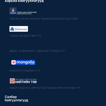
Харьяа байгууллагууд
ТӨРИЙН ЦАХИМ ҮЙЛЧИЛГЭЭНИЙ ЗОХИЦУУЛАЛТЫН ГАЗАР
"ҮНДЭСНИЙ ДАТА ТӨВ" УТҮГ
РАДИО, ТЕЛЕВИЗИЙН ҮНДЭСНИЙ СҮЛЖЭЭ УТҮГ
И-МОНГОЛ АКАДЕМИ УТҮГ
КИБЕР ХАЛДЛАГА, ЗӨРЧИЛТЭЙ ТЭМЦЭХ НИЙТИЙН ТӨВ УТҮГ
Салбар
байгууллагууд