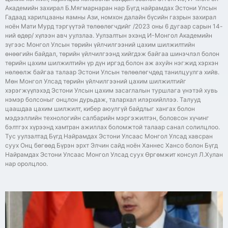
Академийн захирал Б.Мягмарнаран нар Бүгд найрамдах Эстони Улсын
Гадаад харилцааны яамны Ази, номхон далайн бүсийн газрын захирал
ноён Мати Мурд тэргүүтэй төлөөлөгчдийг /2023 оны 6 дугаар сарын 14-
ний өдөр/ хүлээн авч уулзлаа. Уулзалтын эхэнд И-Монгол Академийн
зүгээс Монгол Улсын төрийн үйлчилгээний цахим шилжилтийн
өнөөгийн байдал, төрийн үйлчилгээнд хийгдэж байгаа шинэчлэл болон
төрийн цахим шилжилтийн үр дүн иргэд болон аж ахуйн нэгжид хэрхэн
нөлөөлж байгаа талаар Эстони Улсын төлөөлөгчдөд танилцуулга хийв.
Мөн Монгол Улсад төрийн үйлчилгээний цахим шилжилтийг
хэрэгжүүлэхэд Эстони Улсын цахим засаглалын туршлага үнэтэй хувь
нэмэр болсоныг онцлон дурьдаж, талархал илэрхийллээ. Талууд
цаашдаа цахим шилжилт, кибер аюулгүй байдлыг хангах болон
мэдээллийн технологийн салбарийн мэргэжилтэн, боловсон хүчинг
бэлтгэх хүрээнд хамтран ажиллах боломжтой талаар санал солилцлоо.
Тус уулзалтад Бүгд Найрамдах Эстони Улсаас Монгол Улсад хавсран
суух Онц бөгөөд Бүрэн эрхт Элчин сайд ноён Ханнес Хансо болон Бүгд
Найрамдах Эстони Улсаас Монгол Улсад суух Өргөмжит консул Л.Хулан
нар оролцлоо.