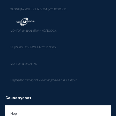
ХАРИЛЦАА ХОЛБООНЫ ЗОХИЦУУЛАХ ХОРОО
МОНГОЛЫН ЦАХИЛГААН ХОЛБОО ХК
МЭДЭЭЛЭЛ ХОЛБООНЫ СҮЛЖЭЭ ХХК
МОНГОЛ ШУУДАН ХК
МЭДЭЭЛЭЛ ТЕХНОЛОГИЙН ҮНДЭСНИЙ ПАРК ААТУҮГ
Санал хүсэлт
Нэр