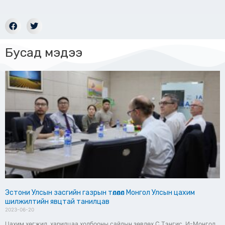
Бусад мэдээ
Эстони Улсын засгийн газрын төлөөлөл Монгол Улсын цахим
шилжилтийн явцтай танилцав
2023-06-20
Цахим хөгжил, харилцаа холбооны сайдын зөвлөх С.Тэнгис, И-Монгол