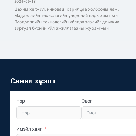
2024-09-18
Цахим хөгжил, инновац, харилцаа холбооны яам,
Мэдээллийн технологийн үндэсний парк хамтран
“Мэдээллийн технологийн үйлдвэрлэлийг дэмжих
виртуал бүсийн үйл ажиллагааны журам”-ын
Санал хүсэлт
Нэр
Овог
Имэйл хаяг