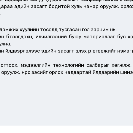
дараа эдийн засагт бодитой хувь нэмэр оруулж, орло
.
дэмжих хуулийн төсөлд тусгасан гол зарчим нь:
бүтээгдэхүүн, үйлчилгээний буюу материаллаг бус хө
улна.
 үйлдвэрлэлээс эдийн засагт үзүүлэх үр өгөөжийг нэмэг
огтоох, мэдээллийн технологийн салбарыг хөгжүүлж
оруулж, нүүрс зэсийг орлох чадвартай үйлдвэрийн ши