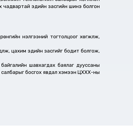
х чадвартай эдийн засгийн шинэ болгон
рөнгийн үнэлгээний тогтолцоог хөгжүүлж,
дүүлж, цахим эдийн засгийг бодит болгож,
, байгалийн шавхагдах баялаг дууссаны
нэ салбарыг босгох явдал хэмээн ЦХХХ-ны