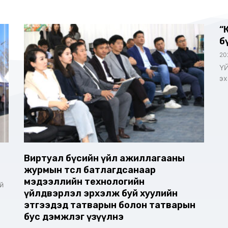
“
б
20
ҮЙ
эх
Виртуал бүсийн үйл ажиллагааны
журмын төсөл батлагдсанаар
мэдээллийн технологийн
й
үйлдвэрлэл эрхэлж буй хуулийн
этгээдэд татварын болон татварын
бус дэмжлэг үзүүлнэ