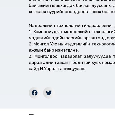
байгалийн шавхагдах баялаг дууссаны 
хөгжүүлэх суурийг өнөөдрөөс тавих болно
Мэдээллийн технологийн үйлдвэрлэлийг 
1. Компаниудын мэдээллийн технологийн 
мэдлэгийг эдийн засгийн эргэлтэнд ору
2. Монгол Улс нь мэдээллийн технологийн
ажлын байр нэмэгдүүлнэ.
3. Монголдоо чадварлаг залуучуудаа т
дараа эдийн засагт бодитой хувь нэмэр 
сайд Н.Учрал танилцуулав.