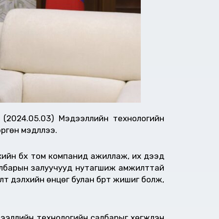
 (2024.05.03) Мэдээллийн технологийн
гөн мэдүүллээ.
хийн бүх том компанид ажиллаж, их дээд
салбарын залуучууд нутагшиж амжилттай
лт дэлхийн өнцөг булан бүрт жишиг болж,
эллийн технологийн салбарыг хөгжүүлэн