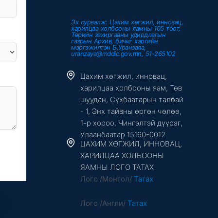
Эх сурвалж: Цахим хөгжил, инновац,
харилцаа холбооны яамны 105 тоот,
Төрийн захиргааны удирдлагын
газрын Архив, бичиг хэргийн
мэргэжилтэн Б.Уранзаяа,
uranzaya@mddic.gov.mn, 51-265102
Цахим хөгжил, инновац,
харилцаа холбооны яам, Төв
шуудан, Сүхбаатарын талбай
- 1, Энх тайвны өргөн чөлөө,
1-р хороо, Чингэлтэй дүүрэг,
Улаанбаатар 15160-0012
ЦАХИМ ХӨГЖИЛ, ИННОВАЦ,
ХАРИЛЦАА ХОЛБООНЫ
ЯАМНЫ ЛОГО ТАТАХ
Лого /Монгол/
Татах
Лого /Англи/
Татах