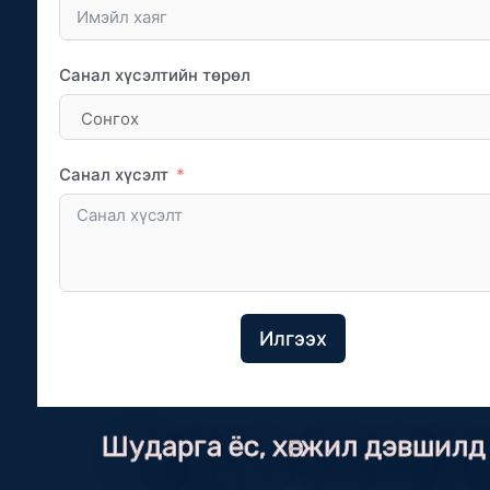
Санал хүсэлтийн төрөл
Санал хүсэлт
Илгээх
Шударга ёс, хөгжил дэвшилд