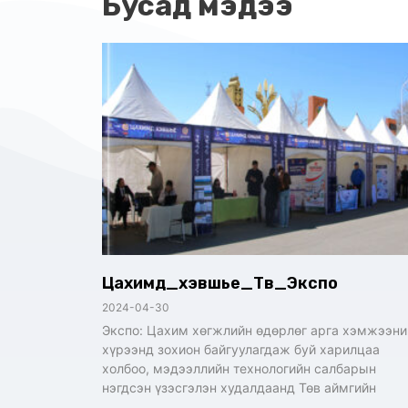
Бусад мэдээ
Цахимд_хэвшье_Төв_Экспо
2024-04-30
Экспо: Цахим хөгжлийн өдөрлөг арга хэмжээни
хүрээнд зохион байгуулагдаж буй харилцаа
холбоо, мэдээллийн технологийн салбарын
нэгдсэн үзэсгэлэн худалдаанд Төв аймгийн