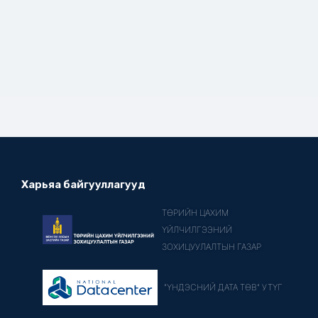
Харьяа байгууллагууд
ТӨРИЙН ЦАХИМ
ҮЙЛЧИЛГЭЭНИЙ
ЗОХИЦУУЛАЛТЫН ГАЗАР
"ҮНДЭСНИЙ ДАТА ТӨВ" УТҮГ