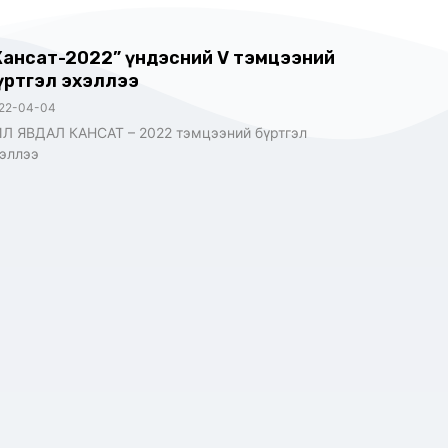
Кансат-2022” үндэсний V тэмцээний
үртгэл эхэллээ
22-04-04
Л ЯВДАЛ КАНСАТ – 2022 тэмцээний бүртгэл
эллээ