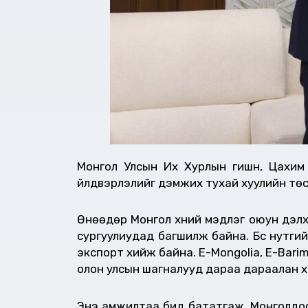
Монгол Улсын Их Хурлын гишүүн, Цахи
үйлдвэрлэлийг дэмжих тухай хуулийн төс
Өнөөдөр Монгол хүний мэдлэг оюун дэлх
сургуулиудад багшилж байна. Бүс нутг
экспорт хийж байна. E-Mongolia, E-Bari
олон улсын шагналууд дараа дараалан х
Энэ амжилтаа бид бататгаж, Монголдоо