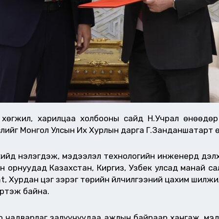
м хөгжил, харилцаа холбооны сайд Н.Учрал өнөөдөр
лийг Монгол Улсын Их Хурлын дарга Г.Занданшатарт өр
ийд үнэлэгдэж, мэдээлэл технологийн инженерүүд дэл
ийн орнуудад Казахстан, Киргиз, Узбек улсад манай 
mt, Хурдан цэг зэрэг төрийн үйлчилгээний цахим шилжи
үртэж байна.
 чадварлаг залуучуудаа ажлын байраар хангаж, мэдэ