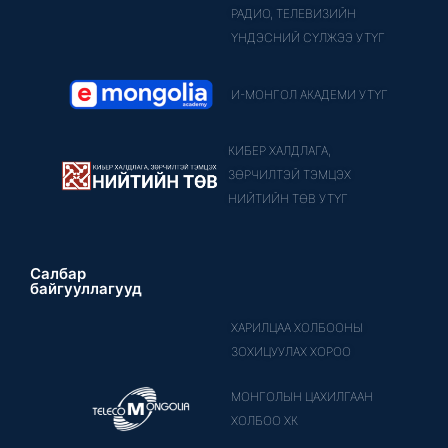
РАДИО, ТЕЛЕВИЗИЙН
ҮНДЭСНИЙ СҮЛЖЭЭ УТҮГ
И-МОНГОЛ АКАДЕМИ УТҮГ
КИБЕР ХАЛДЛАГА,
ЗӨРЧИЛТЭЙ ТЭМЦЭХ
НИЙТИЙН ТӨВ УТҮГ
Салбар
байгууллагууд
ХАРИЛЦАА ХОЛБООНЫ
ЗОХИЦУУЛАХ ХОРОО
МОНГОЛЫН ЦАХИЛГААН
ХОЛБОО ХК