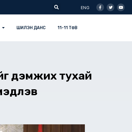
Facebook-
Twitter
Youtu
Search
f
ENG
ШИЛЭН ДАНС
11-11 ТӨВ
йг дэмжих тухай
эдүүлэв