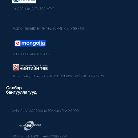
"ҮНДЭСНИЙ ДАТА ТӨВ" УТҮГ
РАДИО, ТЕЛЕВИЗИЙН ҮНДЭСНИЙ СҮЛЖЭЭ УТҮГ
И-МОНГОЛ АКАДЕМИ УТҮГ
КИБЕР ХАЛДЛАГА, ЗӨРЧИЛТЭЙ ТЭМЦЭХ НИЙТИЙН ТӨВ УТҮГ
Салбар
байгууллагууд
ХАРИЛЦАА ХОЛБООНЫ ЗОХИЦУУЛАХ ХОРОО
МОНГОЛЫН ЦАХИЛГААН ХОЛБОО ХК