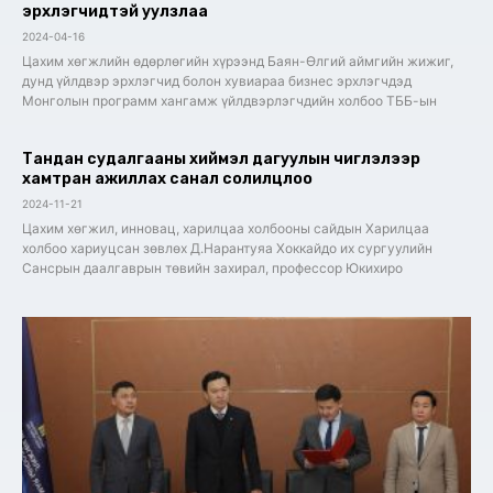
эрхлэгчидтэй уулзлаа
2024-04-16
Цахим хөгжлийн өдөрлөгийн хүрээнд Баян-Өлгий аймгийн жижиг,
дунд үйлдвэр эрхлэгчид болон хувиараа бизнес эрхлэгчдэд
Монголын программ хангамж үйлдвэрлэгчдийн холбоо ТББ-ын
Тандан судалгааны хиймэл дагуулын чиглэлээр
хамтран ажиллах санал солилцлоо
2024-11-21
Цахим хөгжил, инновац, харилцаа холбооны сайдын Харилцаа
холбоо хариуцсан зөвлөх Д.Нарантуяа Хоккайдо их сургуулийн
Сансрын даалгаврын төвийн захирал, профессор Юкихиро