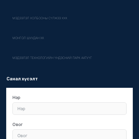
МЭДЭЭЛЭЛ ХОЛБООНЫ СҮЛЖЭЭ ХХК
МОНГОЛ ШУУДАН ХК
МЭДЭЭЛЭЛ ТЕХНОЛОГИЙН ҮНДЭСНИЙ ПАРК ААТУҮГ
Санал хүсэлт
Нэр
Овог