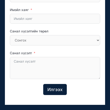
Имэйл хаяг
Санал хүсэлтийн төрөл
Санал хүсэлт
Илгээх