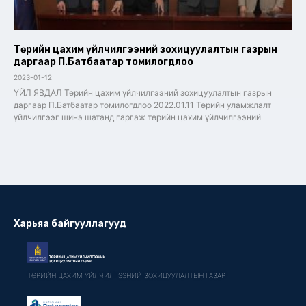
Төрийн цахим үйлчилгээний зохицуулалтын газрын
даргаар П.Батбаатар томилогдлоо
2023-01-12
ҮЙЛ ЯВДАЛ Төрийн цахим үйлчилгээний зохицуулалтын газрын
даргаар П.Батбаатар томилогдлоо 2022.01.11 Төрийн уламжлалт
үйлчилгээг шинэ шатанд гаргаж төрийн цахим үйлчилгээний
Харьяа байгууллагууд
ТӨРИЙН ЦАХИМ ҮЙЛЧИЛГЭЭНИЙ ЗОХИЦУУЛАЛТЫН ГАЗАР