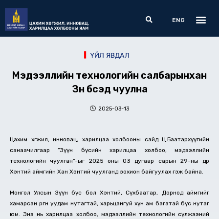
Skip
Me
Search
to
ENG
content
ҮЙЛ ЯВДАЛ
Мэдээллийн технологийн салбарынхан
Зүүн бүсэд чуулна
2025-03-13
Цахим хөгжил, инновац, харилцаа холбооны сайд Ц.Баатархүүгийн
санаачилгаар “Зүүн бүсийн харилцаа холбоо, мэдээллийн
технологийн чуулган”-ыг 2025 оны 03 дугаар сарын 29-ны өдөр
Хэнтий аймгийн Хан Хэнтий чуулганд зохион байгуулах гэж байна.
Монгол Улсын Зүүн бүс бол Хэнтий, Сүхбаатар, Дорнод аймгийг
хамарсан өргөн уудам нутагтай, харьцангуй хүн ам багатай бүс нутаг
юм. Энэ нь харилцаа холбоо, мэдээллийн технологийн сүлжээний