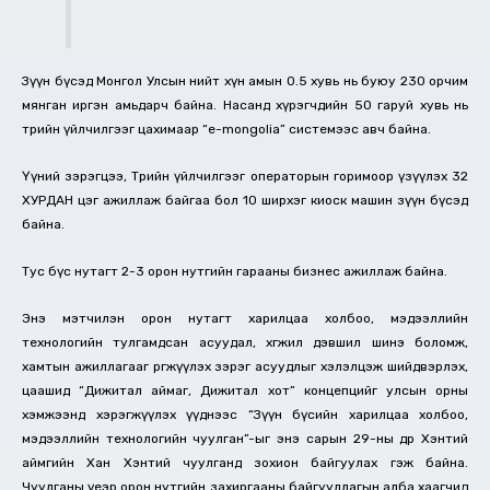
Зүүн бүсэд Монгол Улсын нийт хүн амын 0.5 хувь нь буюу 230 орчим
мянган иргэн амьдарч байна. Насанд хүрэгчдийн 50 гаруй хувь нь
төрийн үйлчилгээг цахимаар “e-mongolia” системээс авч байна.
Үүний зэрэгцээ, Төрийн үйлчилгээг операторын горимоор үзүүлэх 32
ХУРДАН цэг ажиллаж байгаа бол 10 ширхэг киоск машин зүүн бүсэд
байна.
Тус бүс нутагт 2-3 орон нутгийн гарааны бизнес ажиллаж байна.
Энэ мэтчилэн орон нутагт харилцаа холбоо, мэдээллийн
технологийн тулгамдсан асуудал, хөгжил дэвшил шинэ боломж,
хамтын ажиллагааг өргөжүүлэх зэрэг асуудлыг хэлэлцэж шийдвэрлэх,
цаашид “Дижитал аймаг, Дижитал хот” концепцийг улсын орны
хэмжээнд хэрэгжүүлэх үүднээс “Зүүн бүсийн харилцаа холбоо,
мэдээллийн технологийн чуулган”-ыг энэ сарын 29-ны өдөр Хэнтий
аймгийн Хан Хэнтий чуулганд зохион байгуулах гэж байна.
Чуулганы үеэр орон нутгийн захиргааны байгууллагын алба хаагчид