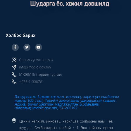
Шударга ёс, хөгжил дэвшилд
Холбоо барих
F
T
Y
a
w
o
c
i
u
e
t
t
b
t
u
Санал хүсэлт илгээх
o
e
b
o
r
e
info@mddic.gov.mn
k
-
51-265115 /төрийн тусгай/
f
+976-11330781
Эх сурвалж: Цахим хөгжил, инновац, харилцаа холбооны
яамны 105 тоот, Төрийн захиргааны удирдлагын газрын
Архив, бичиг хэргийн мэргэжилтэн Б.Уранзаяа,
uranzaya@mddic.gov.mn, 51-265102
Цахим хөгжил, инновац, харилцаа холбооны яам, Төв
шуудан, Сүхбаатарын талбай - 1, Энх тайвны өргөн