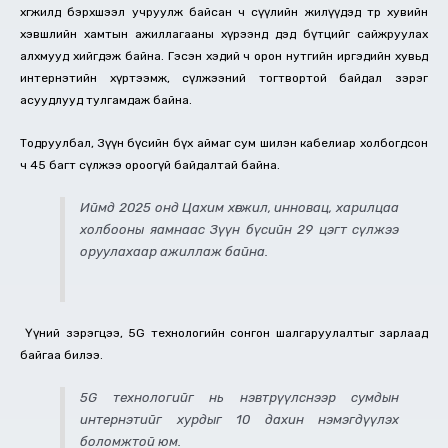
хөгжилд бэрхшээл учруулж байсан ч сүүлийн жилүүдэд төр хувийн
хэвшлийн хамтын ажиллагааны хүрээнд дэд бүтцийг сайжруулах
алхмууд хийгдэж байна. Гэсэн хэдий ч орон нутгийн иргэдийн хувьд
интернэтийн хүртээмж, сүлжээний тогтвортой байдал зэрэг
асуудлууд тулгамдаж байна.
Тодруулбал, Зүүн бүсийн бүх аймаг сум шилэн кабелиар холбогдсон
ч 45 багт сүлжээ ороогүй байдалтай байна.
Иймд 2025 онд Цахим хөгжил, инновац, харилцаа
холбооны яамнаас Зүүн бүсийн 29 цэгт сүлжээ
оруулахаар ажиллаж байна.
Үүний зэрэгцээ, 5G технологийн сонгон шалгаруулалтыг зарлаад
байгаа билээ.
5G технологийг нь нэвтрүүлснээр сумдын
интернэтийг хурдыг 10 дахин нэмэгдүүлэх
боломжтой юм.