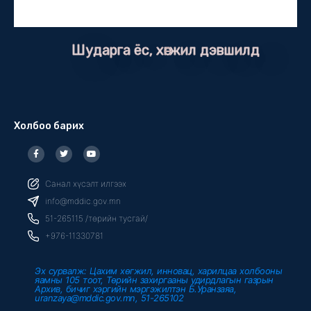
Шударга ёс, хөгжил дэвшилд
Холбоо барих
F
T
Y
a
w
o
c
i
u
e
t
t
b
t
u
Санал хүсэлт илгээх
o
e
b
o
r
e
info@mddic.gov.mn
k
-
51-265115 /төрийн тусгай/
f
+976-11330781
Эх сурвалж: Цахим хөгжил, инновац, харилцаа холбооны
яамны 105 тоот, Төрийн захиргааны удирдлагын газрын
Архив, бичиг хэргийн мэргэжилтэн Б.Уранзаяа,
uranzaya@mddic.gov.mn, 51-265102