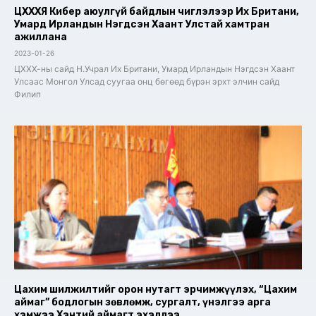
ЦХХХЯ Кибер аюулгүй байдлын чиглэлээр Их Британи,
Умард Ирландын Нэгдсэн Хаант Улстай хамтран
ажиллана
2023-01-26
ЦХХХ-ны сайд Н.Учрал Их Британи, Умард Ирландын Нэгдсэн Хаант
Улсаас Монгол Улсад суугаа онц бөгөөд бүрэн эрхт элчин сайд
Филип
Цахим шилжилтийг орон нутагт эрчимжүүлэх, “Цахим
аймаг” бодлогын зөвлөмж, сургалт, үнэлгээ арга
хэмжээ Хэнтий аймагт эхэллээ