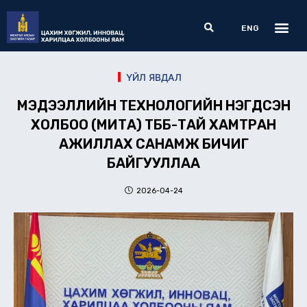
Skip
Me
Search
to
ENG
content
ҮЙЛ ЯВДАЛ
МЭДЭЭЛЛИЙН ТЕХНОЛОГИЙН НЭГДСЭН
ХОЛБОО (МИТА) ТББ-ТАЙ ХАМТРАН
АЖИЛЛАХ САНАМЖ БИЧИГ
БАЙГУУЛЛАА
2026-04-24