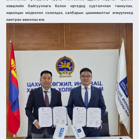
хэвшлийн байгууллага болон иргэдэд сурталчлан таниулах,
харилцан мэдээлэл солилцох, салбарын цахимжилтыг хөгжүүлэхэд
хамтран ажиллах юм.