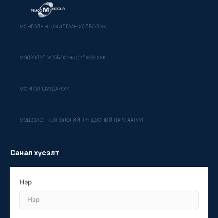
МОНГОЛЫН ЦАХИЛГААН ХОЛБОО ХК
МЭДЭЭЛЭЛ ХОЛБООНЫ СҮЛЖЭЭ ХХК
МОНГОЛ ШУУДАН ХК
МЭДЭЭЛЭЛ ТЕХНОЛОГИЙН ҮНДЭСНИЙ ПАРК ААТУҮГ
Санал хүсэлт
Нэр