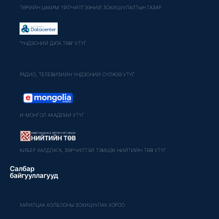
ТӨРИЙН ЦАХИМ ҮЙЛЧИЛГЭЭНИЙ ЗОХИЦУУЛАЛТЫН ГАЗАР
"ҮНДЭСНИЙ ДАТА ТӨВ" УТҮГ
РАДИО, ТЕЛЕВИЗИЙН ҮНДЭСНИЙ СҮЛЖЭЭ УТҮГ
И-МОНГОЛ АКАДЕМИ УТҮГ
КИБЕР ХАЛДЛАГА, ЗӨРЧИЛТЭЙ ТЭМЦЭХ НИЙТИЙН ТӨВ УТҮГ
Салбар
байгууллагууд
ХАРИЛЦАА ХОЛБООНЫ ЗОХИЦУУЛАХ ХОРОО