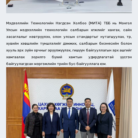
Мэдээллийн Технологийн Нэгдсэн Холбоо (МИТА) ТББ нь Монгол
Улсын мэдээллийн технологийн салбарын хөгжлийг хангах, сайн
засаглалыг нэвтрүүлэх, олон улсын стандартыг нутагшуулах, төр,
хувийн хэвшлийн түншлэлийг дэмжих, салбарын бизнесийн болон
хууль эрх зүйн орчныг эрүүлжүүлэх, гишүүн байгууллагын эрх ашгийг
хамгаалах зорилго бүхий хамтын удирдлагатай үүсгэн
байгуулагдсан мэргэжлийн төрийн бус байгууллага юм.