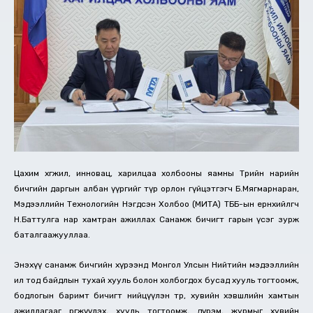
Цахим хөгжил, инновац, харилцаа холбооны яамны Төрийн нарийн
бичгийн даргын албан үүргийг түр орлон гүйцэтгэгч Б.Мягмарнаран,
Мэдээллийн Технологийн Нэгдсэн Холбоо (МИТА) ТББ-ын ерөнхийлөгч
Н.Баттулга нар хамтран ажиллах Санамж бичигт гарын үсэг зурж
баталгаажууллаа.
Энэхүү санамж бичгийн хүрээнд Монгол Улсын Нийтийн мэдээллийн
ил тод байдлын тухай хууль болон холбогдох бусад хууль тогтоомж,
бодлогын баримт бичигт нийцүүлэн төр, хувийн хэвшлийн хамтын
ажиллагааг өргөжүүлэх, хууль тогтоомж, дүрэм, журмыг хувийн