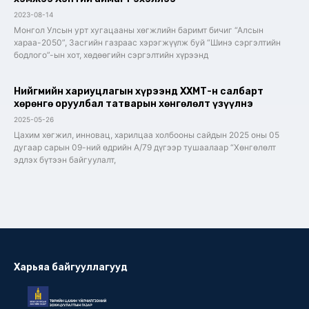
2023-08-14
Монгол Улсын урт хугацааны хөгжлийн баримт бичиг “Алсын
хараа-2050”, Засгийн газраас хэрэгжүүлж буй “Шинэ сэргэлтийн
бодлого”-ын хот, хөдөөгийн сэргэлтийн хүрээнд
Нийгмийн хариуцлагын хүрээнд ХХМТ-н салбарт
хөрөнгө оруулбал татварын хөнгөлөлт үзүүлнэ
2025-05-26
Цахим хөгжил, инновац, харилцаа холбооны сайдын 2025 оны 05
дугаар сарын 09-ний өдрийн А/79 дүгээр тушаалаар “Хөнгөлөлт
эдлэх бүтээн байгуулалт,
Харьяа байгууллагууд