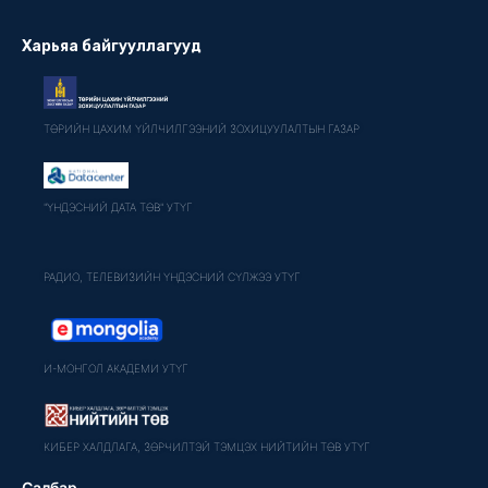
Харьяа байгууллагууд
ТӨРИЙН ЦАХИМ ҮЙЛЧИЛГЭЭНИЙ ЗОХИЦУУЛАЛТЫН ГАЗАР
"ҮНДЭСНИЙ ДАТА ТӨВ" УТҮГ
РАДИО, ТЕЛЕВИЗИЙН ҮНДЭСНИЙ СҮЛЖЭЭ УТҮГ
И-МОНГОЛ АКАДЕМИ УТҮГ
КИБЕР ХАЛДЛАГА, ЗӨРЧИЛТЭЙ ТЭМЦЭХ НИЙТИЙН ТӨВ УТҮГ
Салбар