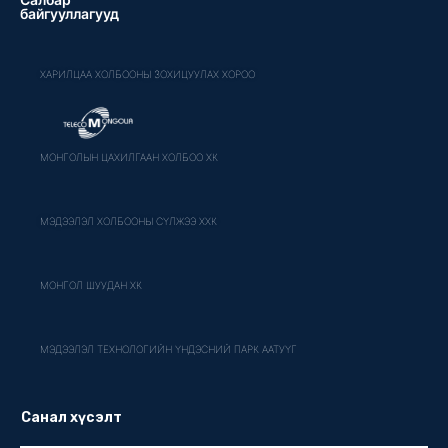
байгууллагууд
ХАРИЛЦАА ХОЛБООНЫ ЗОХИЦУУЛАХ ХОРОО
МОНГОЛЫН ЦАХИЛГААН ХОЛБОО ХК
МЭДЭЭЛЭЛ ХОЛБООНЫ СҮЛЖЭЭ ХХК
МОНГОЛ ШУУДАН ХК
МЭДЭЭЛЭЛ ТЕХНОЛОГИЙН ҮНДЭСНИЙ ПАРК ААТУҮГ
Санал хүсэлт