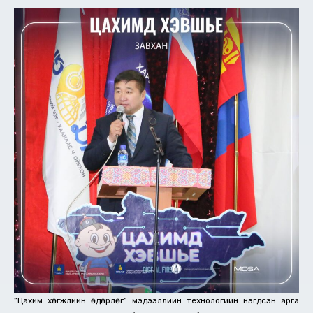
“Цахим хөгжлийн өдөрлөг” мэдээллийн технологийн нэгдсэн арга