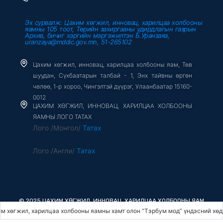
Эх сурвалж: Цахим хөгжил, инновац, харилцаа холбооны
яамны 105 тоот, Төрийн захиргааны удирдлагын газрын
Архив, бичиг хэргийн мэргэжилтэн Б.Уранзаяа,
uranzaya@mddic.gov.mn, 51-265102
Цахим хөгжил, инновац, харилцаа холбооны яам, Төв
шуудан, Сүхбаатарын талбай - 1, Энх тайвны өргөн
чөлөө, 1-р хороо, Чингэлтэй дүүрэг, Улаанбаатар 15160-
0012
ЦАХИМ ХӨГЖИЛ, ИННОВАЦ, ХАРИЛЦАА ХОЛБООНЫ
ЯАМНЫ ЛОГО ТАТАХ
Лого /Монгол/
Татах
Лого /Англи/
Татах
© 2025 ЦАХИМ ХӨГЖИЛ, ИННОВАЦ, ХАРИЛЦАА ХОЛБООНЫ ЯАМ
 харилцаа холбооны яамны хамт олон “Тэрбум мод” үндэсний хөдөлгөөнд н