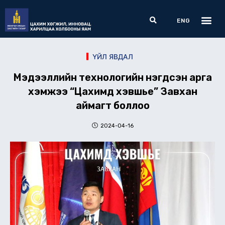
Skip
Me
Search
to
ENG
content
ҮЙЛ ЯВДАЛ
Мэдээллийн технологийн нэгдсэн арга
хэмжээ “Цахимд хэвшье” Завхан
аймагт боллоо
2024-04-16