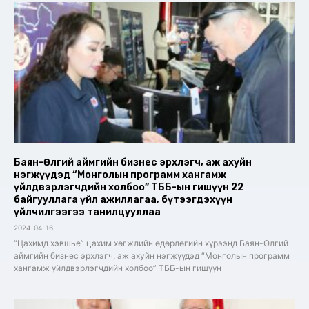
Баян-Өлгий аймгийн бизнес эрхлэгч, аж ахуйн
нэгжүүдэд “Монголын программ хангамж
үйлдвэрлэгчдийн холбоо” ТББ-ын гишүүн 22
байгууллага үйл ажиллагаа, бүтээгдэхүүн
үйлчилгээгээ танилцууллаа
2024-04-16
“Цахимд хэвшье” цахим хөгжлийн өдөрлөгийн хүрээнд Баян-Өлгий
аймгийн бизнес эрхлэгч, аж ахуйн нэгжүүдэд “Монголын программ
хангамж үйлдвэрлэгчдийн холбоо” ТББ-ын гишүүн