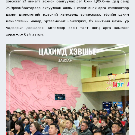
хэмжээг 21 аймагт зохион байгуулах үүрэг бүхий ЦХХХ-ны дэд сайд
Ж.Эрхэмбаатараар ахлуулсан ажлын хэсэг энэхүү арга хэмжээгээр
цахим шилжилтийг үндэсний хэмжээнд эрчимжүүлэх, төрийн цахим
үйлчилгээний чанар, хүртээмжийг нэмэгдүүлэх, бүх нийтийн цахим ур
чадварыг дээшлүүлэх чиглэлээр олон талт цогц арга хэмжээг
хэрэгжүүлж байгаа юм.