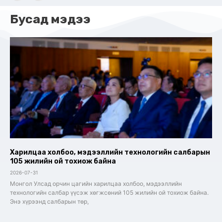
Бусад мэдээ
Харилцаа холбоо, мэдээллийн технологийн салбарын
105 жилийн ой тохиож байна
2026-07-31
Монгол Улсад орчин цагийн харилцаа холбоо, мэдээллийн
технологийн салбар үүсэж хөгжсөний 105 жилийн ой тохиож байна.
Энэ хүрээнд салбарын төр,