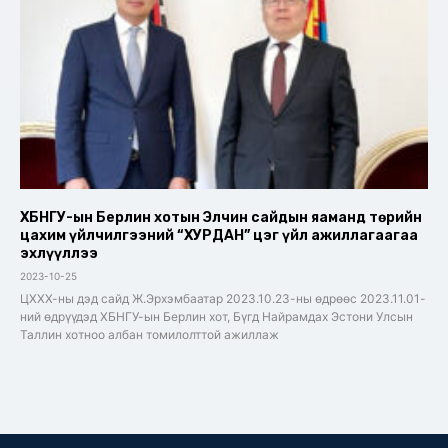
ХБНГУ-ын Берлин хотын Элчин сайдын яаманд төрийн
цахим үйлчилгээний “ХУРДАН” цэг үйл ажиллагаагаа
эхлүүллээ
2023-10-25
ЦХХХ-ны дэд сайд Ж.Эрхэмбаатар 2023.10.23-ны өдрөөс 2023.11.01-
ний өдрүүдэд ХБНГУ-ын Берлин хот, Бүгд Найрамдах Эстони Улсын
Таллин хотноо албан томилолттой ажиллаж