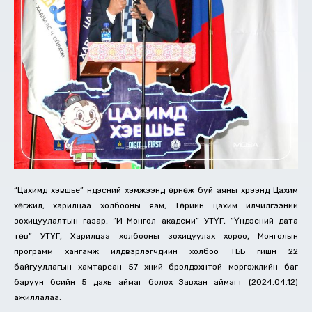
“Цахимд хэвшье” үндэсний хэмжээнд өрнөж буй аяны хүрээнд Цахим
хөгжил, харилцаа холбооны яам, Төрийн цахим үйлчилгээний
зохицуулалтын газар, “И-Монгол академи” УТҮГ, “Үндэсний дата
төв” УТҮГ, Харилцаа холбооны зохицуулах хороо, Монголын
программ хангамж үйлдвэрлэгчдийн холбоо ТББ гишүүн 22
байгууллагын хамтарсан 57 хүний бүрэлдэхүүнтэй мэргэжлийн баг
баруун бүсийн 5 дахь аймаг болох Завхан аймагт (2024.04.12)
ажиллалаа.