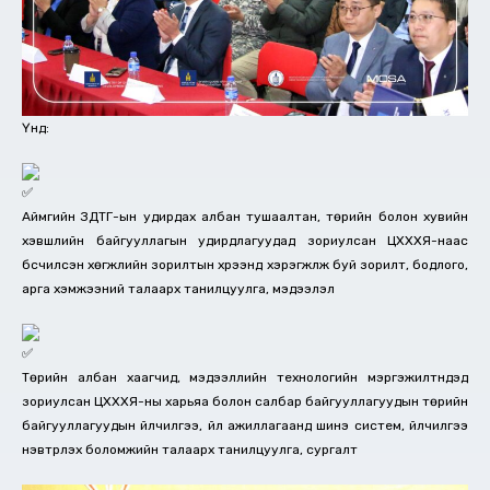
Үүнд:
Аймгийн ЗДТГ-ын удирдах албан тушаалтан, төрийн болон хувийн
хэвшлийн байгууллагын удирдлагуудад зориулсан ЦХХХЯ-наас
бүсчилсэн хөгжлийн зорилтын хүрээнд хэрэгжүүлж буй зорилт, бодлого,
арга хэмжээний талаарх танилцуулга, мэдээлэл
Төрийн албан хаагчид, мэдээллийн технологийн мэргэжилтнүүдэд
зориулсан ЦХХХЯ-ны харьяа болон салбар байгууллагуудын төрийн
байгууллагуудын үйлчилгээ, үйл ажиллагаанд шинэ систем, үйлчилгээ
нэвтрүүлэх боломжийн талаарх танилцуулга, сургалт