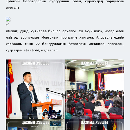
Ерөнхий боловсролын сургуулийн багш, сурагчдад зориулсан
сургалт
Жижиг, дунд, хувиараа бизнес эрхлэгч, аж ахуй нэгж, иргэд олон
нийтэд зориулсан Монголын программ хангамж үйлдвэрлэгчдийн
холбооны гишүүн 22 байгууллагын бүтээгдэхүүн үйлчилгээ, үзэсгэлэн,
худалдаа, зөвлөгөө, мэдээлэл