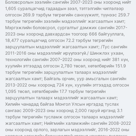
Боловсролын зээлийн сангийн 2007-2023 оны хооронд нийт
1,605 суралцагчид гадаадын зээл, тэтгэлгийн чиглэлээр
олгосон 269.9 тэрбум төгрөгийн санхүүжилт, түүнээс 259.7
тэрбум төгрөгийн зээлийн мэдээллийг жагсаалтын хамт;
Мэргэжлийн боловсрол, сургалтыг дэмжих сангийн 2017-
2023 оны хооронд давхардсан тоогоор 666 байгууллага,
18,477 суралцагчид олгосон 72.2 тэрбум төгрөгийн
зарцуулалтын мэдээллийг жагсаалтын хамт; /Тус сангийн
2011-2016 оны мэдээллийг ирүүлээгүй./ Шинжлэх ухаан,
технологийн сангийн 2007–2022 оны хооронд нийт 381 хүн,
хуулийн этгээдэд олгосон 2,780 төсөл, хөтөлбөрийн 151.9
тэрбум төгрөгийн зарцуулалтын талаарх мэдээллийг
жагсаалтын хамт; Байгаль орчин, уур амьсгалын сангийн
2013-2022 оны хооронд 724 хүн, хуулийн этгээдэд олгосон
1,095 төсөл, хөтөлбөрийн 17.7 тэрбум төгрөгийн
зарцуулалтын талаарх мэдээллийг жагсаалтын хамт;
Хилийн чанадад байгаа Монгол Улсын иргэдэд туслах
сангаас 2009-2023 оны хооронд 2,000 гаруй иргэнд 3.1
тэрбум төгрөгийн тусламж олгосон талаарх мэдээллийг
жагсаалтын хамт; Нийгмийн халамжийн сангийн 2008-2022
оны хооронд орлого, зарлагын мэдээллийг, 2016-2022 оны
хооронд хөгжлийн бэрхшээлтэй иргэнд үзүүлсэн тусламж,