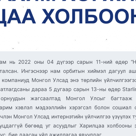
ам нь 2022 оны 04 дүгээр сарын 11-ний өдөр “
талсан. Ингэснээр нам орбитын хиймэл дагуул аш
рэг компаниуд Монгол Улсад энэ төрлийн үйлчилгээгэ
атлагдсаны дараа 5 дугаар сарын 13-ны өдөр Starl
х орнуудын жагсаалтад Монгол Улсыг багтааж 
д зарим хэвлэл мэдээллийн хэрэгсэл болон сошиал
нчлэн Монгол Улсад интернэтийн үйлчилгээ үзүүлэх 
уцдаггүй бөгөөд уг асуудлыг Харилцаа холбооны з
ус, бие даасан үйл ажиллагаа явуулдаг.