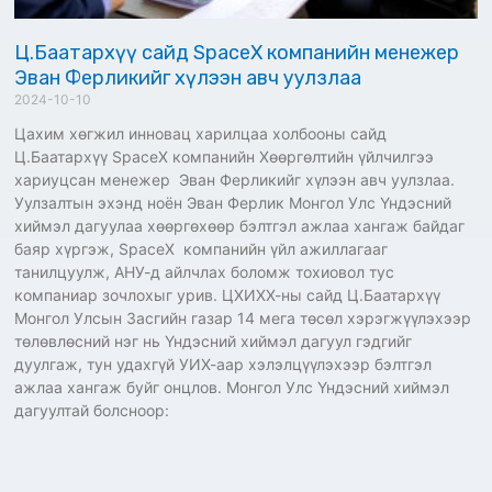
Ц.Баатархүү сайд SpaceX компанийн менежер
Эван Ферликийг хүлээн авч уулзлаа
2024-10-10
Цахим хөгжил инновац харилцаа холбооны сайд
Ц.Баатархүү SpaceX компанийн Хөөргөлтийн үйлчилгээ
хариуцсан менежер Эван Ферликийг хүлээн авч уулзлаа.
Уулзалтын эхэнд ноён Эван Ферлик Монгол Улс Үндэсний
хиймэл дагуулаа хөөргөхөөр бэлтгэл ажлаа хангаж байдаг
баяр хүргэж, SpaceX компанийн үйл ажиллагааг
танилцуулж, АНУ-д айлчлах боломж тохиовол тус
компаниар зочлохыг урив. ЦХИХХ-ны сайд Ц.Баатархүү
Монгол Улсын Засгийн газар 14 мега төсөл хэрэгжүүлэхээр
төлөвлөсний нэг нь Үндэсний хиймэл дагуул гэдгийг
дуулгаж, тун удахгүй УИХ-аар хэлэлцүүлэхээр бэлтгэл
ажлаа хангаж буйг онцлов. Монгол Улс Үндэсний хиймэл
дагуултай болсноор: