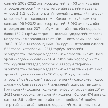
сангийн 2009-2022 оны хооронд нийт 8,403 хүн, хуулийн
этгээдэд олгосон 1 их наяд төгрөгийн зээлийн мэдээлэл,
үүнээс 213.2 тэрбум төгрөгийн зээлийн үлдэгдлийн талаарх
мэдээллийг жагсаалтын хамт; Хөдөө аж ахуйг дэмжих
сангаас 1994–2022 оны хооронд нийт 8,993 хүн, хуулийн
этгээдэд олгосон 207 тэрбум төгрөгийн зээлийн мэдээлэл
болон 169.7 тэрбум төгрөгийн зээлийн үлдэгдлийн талаарх
мэдээллийг жагсаалтын хамт; Улсын авто замын сангийн
2008–2023 оны хооронд нийт 106 хуулийн этгээдэд олгосон
522 төсөл, хөтөлбөрийн 231,1 тэрбум төгрөгийн
зарцуулалтын талаарх мэдээллийг жагсаалтын хамт; Соёл,
урлагийг дэмжих сангийн 2020–2022 оны хооронд нийт 73
хүн, хуулийн этгээдэд олгосон 2,8 тэрбум төгрөгийн
зарцуулалтын талаарх мэдээллийг жагсаалтын хамт; Кино
урлагийг дэмжих сангийн 2023 онд 11 хүн, хуулийн
этгээдтэй байгуулсан 1 тэрбум төгрөгийн санхүүжилт, одоо
хэрэгжиж байгаа гэрээний мэдээллийг жагсаалтын хамт;
Гэмт хэргийн хохирогчид нөхөн төлбөр олгох сангийн 2012–
2023 оны хооронд гэмт хэргийн хохирогч болсон 474 иргэнд
олгосон 2,6 тэрбум төгрөгийн нөхөн төлбөр, 1,6 тэрбум
төгрөгийн авлагийн талаарх мэдээллийг жагсаалтын хамт;