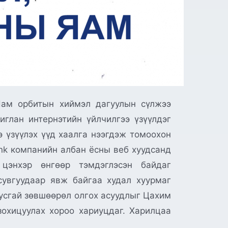
Нам орбитын хиймэл дагуулын сүлжээ
иглан интернэтийн үйлчилгээ үзүүлдэг
э үзүүлэх үүд хаалга нээгдэж томоохон
ink компанийн албан ёсны веб хуудсанд
цэнхэр өнгөөр тэмдэглэсэн байдаг
 сувгуудаар явж байгаа худал хуурмаг
тусгай зөвшөөрөл олгох асуудлыг Цахим
охицуулах хороо хариуцдаг. Харилцаа