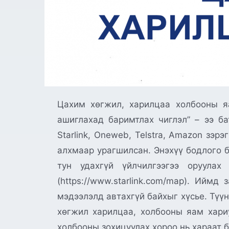
Цахим хөгжил, харилцаа холбооны я
ашиглахад баримтлах чиглэл” – ээ ба
Starlink, Oneweb, Telstra, Amazon зэ
алхмаар урагшилсан. Энэхүү бодлого б
тун удахгүй үйлчилгээгээ оруула
(https://www.starlink.com/map). Ийм
мэдээлэлд автахгүй байхыг хүсье. Түү
хөгжил харилцаа, холбооны яам хари
холбооны зохицуулах хороо нь хараат б