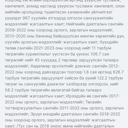
хөнгөлөлт, ахмад настанд үзүүлсэн тусламж хөнгөлөлт, олон
нийтийн оролцоонд түшиглэсэн халамжийн үйлчилгээг
үзүүлдэг 967 хуулийн этгээдэд олгосон санхүүжилтийн
мэдээллийг жагсаалтын хамт; Нийгмийн даатгалын сангийн
2008-2022 оны хооронд орлого, зарлагын мэдээллийг,
2010-2020 оны банкинд байршуулсан мөнгөн хөрөнгийн дүн,
хүүгийн орлогын мэдээллийг жагсаалтын хамт; Хүүхдийн
төлөө сангийн 2021-2023 оны хооронд нийт 11 тэрбум
төгрөгийн хуримтлалыг үүсгэсэн ба үүнээс 106.7 сая
төгрөгийг нийт 45 хүүхдэд 2 төрлөөр зарцуулсан талаарх
мэдээллийг; Хөдөлмөр эрхлэлтийг дэмжих сангийн 2012-
2022 оны хооронд давхардсан тоогоор 1.8 сая иргэнд 628.7
тэрбум төгрөгийн зарцуулалт хийсэн ба үүний 122.2 тэрбум
төгрөг нь санхүүгийн дэмжлэг хэлбэрээр олгогдсон, нийт
58.2 тэрбум төгрөгийн авлагатай байгаа талаарх
мэдээллийг жагсаалтын хамт; Ирээдүйн өв сангийн 2017-
2022 оны орлого, зарлагын мэдээллийг; Төсвийн
тогтворжуулалтын сангийн 2011-2022 оны орлого, зарлагын
мэдээллийг; Эрүүл мэндийн даатгалын сангийн 2018-2022
оны хооронд орлого, зарлагын мэдээллийг жагсаалтын
хамт; /Тус сан нь 2018 оноос өмнө нийгмийн даатгалын