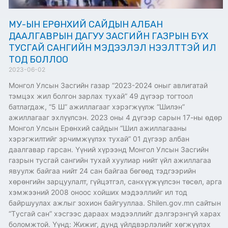
МУ-ЫН ЕРӨНХИЙ САЙДЫН АЛБАН
ДААЛГАВРЫН ДАГУУ ЗАСГИЙН ГАЗРЫН БҮХ
ТУСГАЙ САНГИЙН МЭДЭЭЛЭЛ НЭЭЛТТЭЙ ИЛ
ТОД БОЛЛОО
2023-06-02
Монгол Улсын Засгийн газар “2023-2024 оныг авлигатай
тэмцэх жил болгон зарлах тухай” 49 дүгээр тогтоол
батлагдаж, “5 Ш” ажиллагааг хэрэгжүүлж “Шилэн”
ажиллагааг эхлүүлсэн. 2023 оны 4 дүгээр сарын 17-ны өдөр
Монгол Улсын Ерөнхий сайдын “Шил ажиллагааны
хэрэгжилтийг эрчимжүүлэх тухай” 01 дүгээр албан
даалгавар гарсан. Үүний хүрээнд Монгол Улсын Засгийн
газрын тусгай сангийн тухай хуулиар нийт үйл ажиллагаа
явуулж байгаа нийт 24 сан байгаа бөгөөд тэдгээрийн
хөрөнгийн зарцуулалт, гүйцэтгэл, санхүүжүүлсэн төсөл, арга
хэмжээний 2008 оноос хойших мэдээллийг ил тод
байршуулах ажлыг зохион байгууллаа. Shilen.gov.mn сайтын
“Tусгай сан” хэсгээс дараах мэдээллийг дэлгэрэнгүй харах
боломжтой. Үүнд: Жижиг, дунд үйлдвэрлэлийг хөгжүүлэх