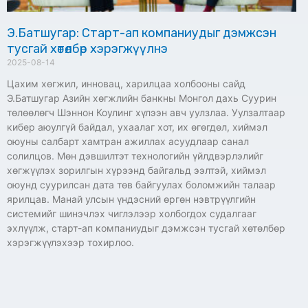
Э.Батшугар: Старт-ап компаниудыг дэмжсэн
тусгай хөтөлбөр хэрэгжүүлнэ
2025-08-14
Цахим хөгжил, инновац, харилцаа холбооны сайд
Э.Батшугар Азийн хөгжлийн банкны Монгол дахь Суурин
төлөөлөгч Шэннон Коулинг хүлээн авч уулзлаа. Уулзалтаар
кибер аюулгүй байдал, ухаалаг хот, их өгөгдөл, хиймэл
оюуны салбарт хамтран ажиллах асуудлаар санал
солилцов. Мөн дэвшилтэт технологийн үйлдвэрлэлийг
хөгжүүлэх зорилгын хүрээнд байгальд ээлтэй, хиймэл
оюунд суурилсан дата төв байгуулах боломжийн талаар
ярилцав. Манай улсын үндэсний өргөн нэвтрүүлгийн
системийг шинэчлэх чиглэлээр холбогдох судалгааг
эхлүүлж, старт-ап компаниудыг дэмжсэн тусгай хөтөлбөр
хэрэгжүүлэхээр тохирлоо.