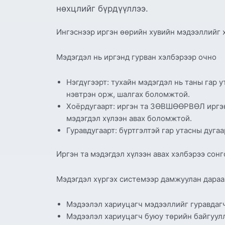
нөхцлийг бүрдүүллээ.
Ингэснээр иргэн өөрийн хувийн мэдээллийг х
Мэдэгдэл нь иргэнд гурван хэлбэрээр очно
Нэгдүгээрт: тухайн мэдэгдэл нь таны гар 
нэвтрэн орж, шалгах боломжтой.
Хоёрдугаарт: иргэн та ЗӨВШӨӨРВӨЛ иргэни
мэдэгдэл хүлээн авах боломжтой.
Гуравдугаарт: бүртгэлтэй гар утасны дуга
Иргэн та мэдэгдэл хүлээн авах хэлбэрээ сонг
Мэдэгдэл хүргэх системээр дамжуулан дараа
Мэдээлэл хариуцагч мэдээллийг гуравдагч
Мэдээлэл хариуцагч буюу төрийн байгуулл