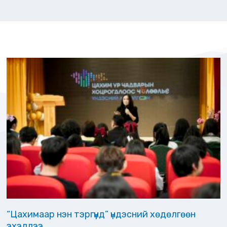
“Цахимаар нэн тэргүүнд” үндэсний хөдөлгөөн
эхэллээ