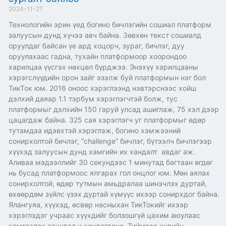
2024-11-27
Технологийн эрин үед богино бичлэгийн сошиал платформ
залуусын дунд хүчээ авч байна. Зөвхөн текст сошиалд
оруулдаг байсан үе ард хоцорч, зураг, бичлэг, дуу
оруулахаас гадна, тухайн платформоор хоорондоо
харилцаа үүсгэх нөхцөл бүрджээ. Энэхүү харилцааны
хэрэгслүүдийн орон зайг эзэлж буй платформын нэг бол
ТикТок юм. 2016 оноос хэрэглээнд нэвтэрснээс хойш
дэлхий даяар 1.1 тэрбум хэрэглэгчтэй болж, тус
платформыг дэлхийн 150 гаруй улсад ашиглаж, 75 хэл дээр
цацагдаж байна. 325 сая хэрэглэгч уг платформыг өдөр
тутамдаа идэвхтэй хэрэглэж, богино хэмжээний
сонирхолтой бичлэг, “challenge” бичлэг, бүтээлч бичлэгээр
хүүхэд залуусын дунд хамгийн их хандалт авдаг аж.
Аливаа мэдээллийг 30 секундээс 1 минутад багтаан өгдөг
нь бусад платформоос ялгарах гол онцлог юм. Мөн аялах
сонирхолтой, өдөр тутмын амьдралаа шинэчлэх дуртай,
өхөөрдөм зүйлс үзэх дуртай хүмүүс ихээр сонирхдог байна.
Ялангуяа, хүүхэд, өсвөр насныхан ТикТокийг ихээр
хэрэглэдэг учраас хүүхдийг болзошгүй цахим аюулаас
хамгаалах асуудал ч хөндөгдөнө. Тиймээс хувийн