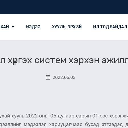
УХАЙ
МЭДЭЭ
ХУУЛЬ, ЭРХ ЗҮЙ
ИЛ ТОД БАЙДАЛ
 хүргэх систем хэрхэн ажил
2022.05.03
хай хууль 2022 оны 05 дугаар сарын 01-ээс хэрэгжиж
эдээллийг мэдээлэл хариуцагчаас бусад этгээдэд 