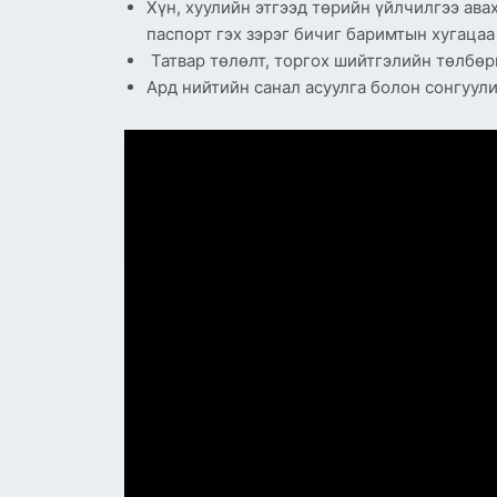
Хүн, хуулийн этгээд төрийн үйлчилгээ ава
паспорт гэх зэрэг бичиг баримтын хугацаа
Татвар төлөлт, торгох шийтгэлийн төлбөр
Ард нийтийн санал асуулга болон сонгуули