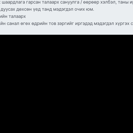
х шаардлага гарсан талаарх сануулга / өөрөөр хэлбэл, таны 
 дуусах дөхсөн үед танд мэдэгдэл очих юм.
ийн талаарх
йн санал өгөх өдрийн тов зэргийг иргэдэд мэдэгдэл хүргэх 