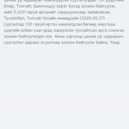
Өнөр, Толгойт, Баянхошуу зэрэг бүсэд зохион байгуулж,
нийт 5,000 гаруй иргэнийг хамруулахаар төлөвлөсөн.
Тухайлбал, Толгойт бүсийн өнөөдрийн (2026.05.27)
сургалтад 130 гаруй иргэн хамрагдсан бөгөөд маргааш
цэргийн албан хаагчдад зориулсан тусгайлсан арга хэмжээ
зохион байгуулагдах юм. Аяны хүрээнд цахим ур чадварын
сургалтыг дараах агуулгаар зохион байгуулж байна. Үүнд: