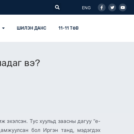
Facebook-
Twitter
Youtu
Search
f
ENG
ШИЛЭН ДАНС
11-11 ТӨВ
ладаг вэ?
 эхэлсэн. Тус хуульд заасны дагуу “e-
дамжуулсан бол Иргэн танд, мэдэгдэх