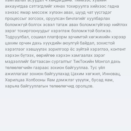
аккаунтдаа сэтгэгдлийг хянах тохируулга хийхээс гадна
хэнээс ямар мессеж хүлээн авах, шууд чат үүсгэдэг
процессыг зогсоох, оруулсан бичлэгийг хуулбарлах
боломжгүй болгох эсвэл татаж авах боломжгүйгээр нийтлэх
зэрэг тохиргоонуудыг хэрэглэж боломжтой болжээ.
Тодруулбал, сошиал платформ эрчимтэй хөгжихийн хэрээр
цахим орчин дахь хүүхдийн аюулгүй байдал, зохистой
хэрэглээг хэвшүүлэх зорилгоор ёс зүйтэй хэрэглээ, контент
хэрхэн бүтээх, өөрийгөө хэрхэн хамгаалах зэрэг
мэдээллийг багтаасан сургалтыг ТикТокийн Монгол дахь
төлөөлөгчийн газраас зохион байгууллаа. Тус үйл
ажиллагааг зохион байгуулахад Цахим хөгжил, Инновац,
Харилцаа Холбооны Яам дэмжлэг үзүүлж, бусад яам,
харьяа байгууллагын төлөөлөгчид оролцов.