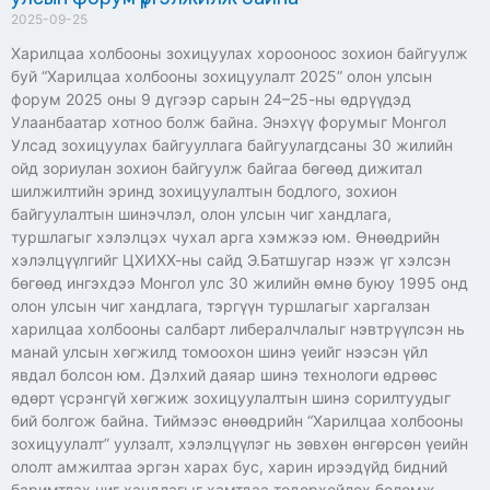
2025-09-25
Харилцаа холбооны зохицуулах хорооноос зохион байгуулж
буй “Харилцаа холбооны зохицуулалт 2025” олон улсын
форум 2025 оны 9 дүгээр сарын 24–25-ны өдрүүдэд
Улаанбаатар хотноо болж байна. Энэхүү форумыг Монгол
Улсад зохицуулах байгууллага байгуулагдсаны 30 жилийн
ойд зориулан зохион байгуулж байгаа бөгөөд дижитал
шилжилтийн эринд зохицуулалтын бодлого, зохион
байгуулалтын шинэчлэл, олон улсын чиг хандлага,
туршлагыг хэлэлцэх чухал арга хэмжээ юм. Өнөөдрийн
хэлэлцүүлгийг ЦХИХХ-ны сайд Э.Батшугар нээж үг хэлсэн
бөгөөд ингэхдээ Монгол улс 30 жилийн өмнө буюу 1995 онд
олон улсын чиг хандлага, тэргүүн туршлагыг харгалзан
харилцаа холбооны салбарт либералчлалыг нэвтрүүлсэн нь
манай улсын хөгжилд томоохон шинэ үеийг нээсэн үйл
явдал болсон юм. Дэлхий даяар шинэ технологи өдрөөс
өдөрт үсрэнгүй хөгжиж зохицуулалтын шинэ сорилтуудыг
бий болгож байна. Тиймээс өнөөдрийн “Харилцаа холбооны
зохицуулалт” уулзалт, хэлэлцүүлэг нь зөвхөн өнгөрсөн үеийн
ололт амжилтаа эргэн харах бус, харин ирээдүйд бидний
баримтлах чиг хандлагыг хамтдаа тодорхойлох боломж