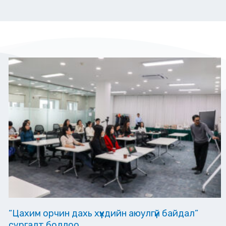
“Цахим орчин дахь хүүхдийн аюулгүй байдал”
сургалт боллоо