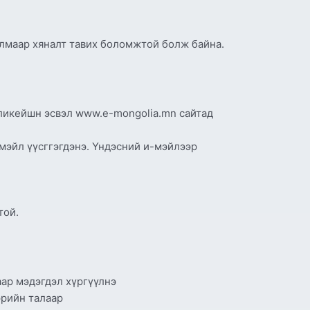
улмаар хяналт тавих боломжтой болж байна.
ппликейшн эсвэл www.e-mongolia.mn сайтад
мэйл үүсггэгдэнэ. Үндэсний и-мэйлээр
той.
аар мэдэгдэл хүргүүлнэ
эрийн талаар