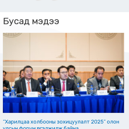
Бусад мэдээ
“Харилцаа холбооны зохицуулалт 2025” олон
улсын форум үргэлжилж байна