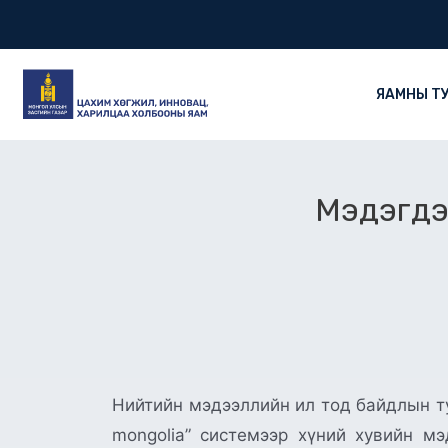
Skip
to
content
ЯАМНЫ Т
Мэдэгдэл
Нийтийн мэдээллийн ил тод байдлын ту
mongolia” системээр хүний хувийн м