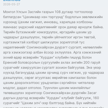
2026-05-27
Монгол Улсын Засгийн газрын 108 дугаар тогтоолоор
батлагдсан “Цахимаар нэн тэргүүнд” бодлогын зөвлөмжийн
хүрээнд Цахим хөгжил, инновац, харилцаа холбооны
яамнаас үндэсний хөдөлгөөнийг орон даяар өрнүүлж байна.
Төрийн бүтээмжийг нэмэгдүүлэх, иргэдийн цахим ур
чадварыг дээшлүүлэх, төрийн үйлчилгээг иргэн төвтэй,
хүртээмжтэй хэлбэрт шилжүүлэх зорилготой тус
хөдөлгөөнийг Сонгинохайрхан дүүрэгт сургалт, нөлөөллийн
арга хэмжээгээр албан ёсоор эхлүүллээ. Арга хэмжээний
эхний өдөр өсвөрийн “Хурдан” клубийн гишүүд болон
Ерөнхий боловсролын сургуулийн ахлах ангийн 200 гаруй
сурагчийг хамруулсан сургалт зохион байгуулав. Энэ үеэр
хүүхэд багачуудад цахим орчинд сурч хөгжих, ур чадвараа
дээшлүүлэх, сөрөг агуулгаас өөрийгөө хамгаалах болон
цахим дээрэлхэлтээс урьдчилан сэргийлэх чиглэлээр
мэдлэг, дадал олголоо. Түүнчлэн цахим манлайллыг
төлөвшүүлэх зорилгоор Сонгинохайрхан дүүргийн Засаг
даргын дэргэд өсвөрийн “Хурдан” клубийг байгуулж, 160
сурагчийг “Цахим элч”-ээр бэлтгээд байна. Бүх нийтийн
цахим ур чадварыг нэмэгдүүлэх сургалтуудыг тус дүүргийн