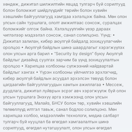
хөндөж, дижитал шилжилтийн явцад тулгарч буй сорилтууд
болон боломжит шийдлүүдийг төрийн болон хувийн
хэвшлийн байгууллагууд хамтдаа хэлэлцэж байна. Мөн олон
улсын сайн туршлага, ололт амжилтаас сонсож, суралцах
боломжийг олгож байна. Хэлэлцүүлгийн үеэр дараах
чиглэлээр мэдээлэл сонсож, санал солилцоно. Үүнд: •
Дижитал залилан, кибер аюулгүй байдалд зохицуулагчийн
оролцоо • Аюулгүй байдлын шинэ шаардлагыг хэрэгжүүлэх
олон улсын арга барил • “Security by design” буюу Аюулгүй
байдлыг дизайнд суулгах зарчим ба үүнд зохицуулалтын
оролцоо • Харилцаа холбооны сүлжээний найдвартай
байдлыг хангах • Үүрэн холбооны үйлчилгээ эрхлэгчид,
кибер аюулгүй байдлын асуудал эрхэлсэн төвүүд болон
цагдаагийн байгууллагуудын хамтын ажиллагаа • Мессеж,
дуудлага, дижитал луйврын эсрэг авч хэрэгжүүлж буй олон
улсын туршлага Энэхүү арга хэмжээнд олон улсын
байгууллагууд, Малайз, БНСУ болон төр, хувийн хэвшлийн
төлөөллүүд илтгэл тавьж, санал бодлоо солилцоно. Мөн
харилцаа холбоо, мэдээллийн технологи, медиа салбарт
тулгарч буй нууцлал ба өгөгдөл хамгаалалтын шинэ
сорилтууд, өгөгдөл нутагшуулалт, олон улсын өгөгдөл