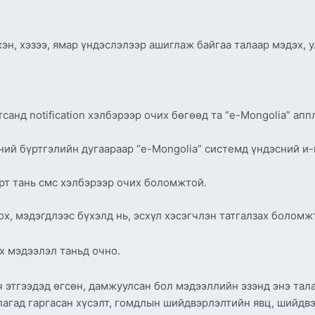
эн, хэзээ, ямар үндэслэлээр ашиглаж байгаа талаар мэдэх, 
утсанд notification хэлбэрээр очих бөгөөд та “e-Mongolia” а
й бүртгэлийн дугаараар “e-Mongolia” системд үндэсний и-
арт тань смс хэлбэрээр очих боломжтой.
ох, мэдэгдлээс бүхэлд нь, эсхүл хэсэгчлэн татгалзах боломж
х мэдээлэл таньд очно.
 этгээдэд өгсөн, дамжуулсан бол мэдээллийн эзэнд энэ тал
агад гаргасан хүсэлт, гомдлын шийдвэрлэлтийн явц, шийдв