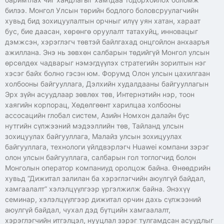
билээ. Монгол Улсын төрийн бодлого боловсруулагчийн
хувьд бид зохицуулалтын орчныг илүү уян хатан, хараат
бус, бие даасан, хөрөнгө оруулалт татахуйц, инновацыг
дэмжсэн, хэрэглэгч төвтэй байлгахад онцгойлон анхааръя
ажиллана. Энэ нь зөвхөн салбарын төдийгүй Монгол улсын
өрсөлдөх чадварыг нэмэгдүүлэх стратегийн зорилтын нэг
хэсэг байх болно гэсэн юм. Форумд Олон улсын цахилгаан
холбооны байгууллага, Дэлхийн худалдааны байгууллагын
Эрх зүйн асуудлаар зөвлөх төв, Интернэтийн нэр, тоон
хаягийн корпорац, Хөдөлгөөнт харилцаа холбооны
ассосацийн глобал систем, Азийн Номхон далайн бүс
нутгийн сүлжээний мэдээллийн төв, Тайланд улсын
зохицуулах байгууллага, Малайз улсын зохицуулах
байгууллага, технологи үйлдвэрлэгч Huawei компани зэрэг
олон улсын байгууллага, салбарын гол тоглогчид болон
Монголын оператор компаниуд оролцож байна. Өнөөдрийн
хувьд “Дижитал залилан ба хэрэглэгчийн аюулгүй байдал,
хамгаалалт” хэлэлцүүлгээр үргэлжилж байна. Энэхүү
семинар, хэлэлцүүлгээр дижитал орчин дахь сүлжээний
аюулгүй байдал, чухал дэд бүтцийн хамгаалалт,
хэрэглэгчийн итгэлцэл, нууцлал зэрэг тулгамдсан асуудлыг