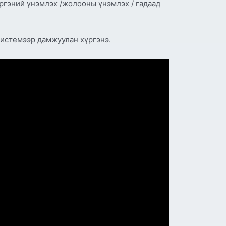
иргэний үнэмлэх /жолооны үнэмлэх / гадаад
системээр дамжуулан хүргэнэ.