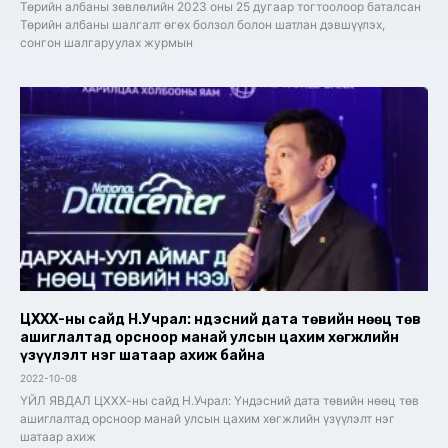
Төрийн албаны зөвлөлийн 2023 оны 25 дугаар тогтоолоор баталсан
Төрийн албаны шалгалт өгөх болзол болон шатлан дэвшүүлэх,
сонгон шалгаруулах журмын
ЦХХХ-ны сайд Н.Учрал: Үндэсний дата төвийн нөөц төв
ашиглалтад орсноор манай улсын цахим хөгжлийн
үзүүлэлт нэг шатаар ахиж байна
2022-10-08
ҮЙЛ ЯВДАЛ ЦХХХ-ны сайд Н.Учрал: Үндэсний дата төвийн нөөц төв
ашиглалтад орсноор манай улсын цахим хөгжлийн үзүүлэлт нэг
шатаар ахиж