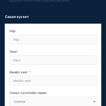
МЭДЭЭЛЭЛ ТЕХНОЛОГИЙН ҮНДЭСНИЙ ПАРК ААТУҮГ
Санал хүсэлт
Нэр
Овог
Имэйл хаяг
Санал хүсэлтийн төрөл