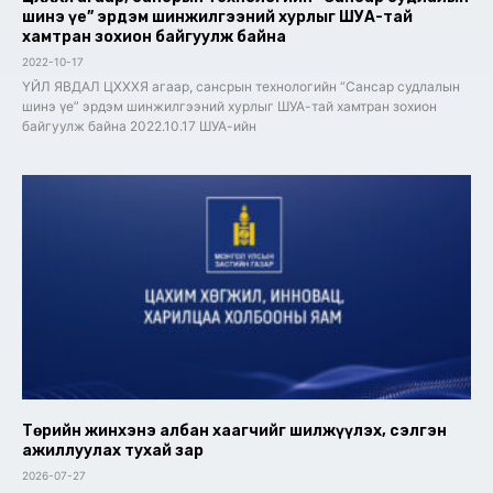
шинэ үе” эрдэм шинжилгээний хурлыг ШУА-тай
хамтран зохион байгуулж байна
2022-10-17
ҮЙЛ ЯВДАЛ ЦХХХЯ агаар, сансрын технологийн “Сансар судлалын
шинэ үе” эрдэм шинжилгээний хурлыг ШУА-тай хамтран зохион
байгуулж байна 2022.10.17 ШУА-ийн
Төрийн жинхэнэ албан хаагчийг шилжүүлэх, сэлгэн
ажиллуулах тухай зар
2026-07-27