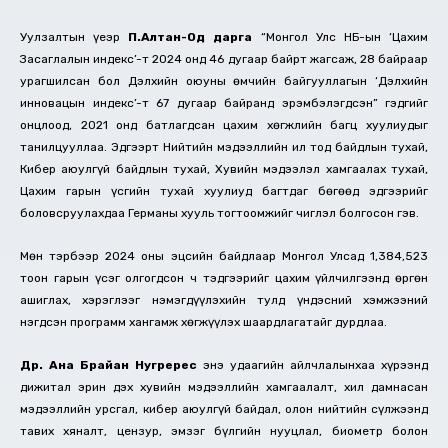
Уулзалтын үеэр
П.Алтан-Од дарга
“Монгол Улс НҮБ-ын ‘Цахим
Засаглалын индекс’-т 2024 онд 46 дугаар байрт жагсаж, 28 байраар
урагшилсан бол Дэлхийн оюуны өмчийн байгууллагын ‘Дэлхийн
инновацын индекс’-т 67 дугаар байранд эрэмбэлэгдсэн” гэдгийг
онцлоод, 2021 онд батлагдсан цахим хөгжлийн багц хуулиудыг
танилцууллаа. Эдгээрт Нийтийн мэдээллийн ил тод байдлын тухай,
Кибер аюулгүй байдлын тухай, Хувийн мэдээлэл хамгаалах тухай,
Цахим гарын үсгийн тухай хуулиуд багтдаг бөгөөд эдгээрийг
боловсруулахдаа Германы хууль тогтоомжийг чиглэл болгосон гэв.
Мөн тэрбээр 2024 оны эцсийн байдлаар Монгол Улсад 1,384,523
тоон гарын үсэг олгогдсон ч тэдгээрийг цахим үйлчилгээнд өргөн
ашиглах, хэрэглээг нэмэгдүүлэхийн тулд үндэсний хэмжээний
нэгдсэн программ хангамж хөгжүүлэх шаардлагатайг дурдлаа.
Др. Ана Брайан Нугререс
энэ удаагийн айлчлалынхаа хүрээнд
дижитал эрин дэх хувийн мэдээллийн хамгаалалт, хил дамнасан
мэдээллийн урсгал, кибер аюулгүй байдал, олон нийтийн сүлжээнд
тавих хяналт, цензур, эмзэг бүлгийн нууцлал, биометр болон