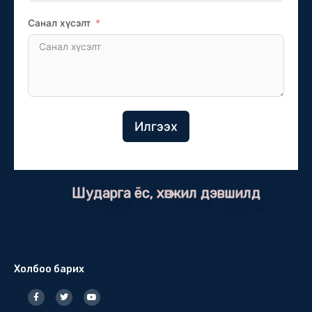
Санал хүсэлт
Илгээх
Шударга ёс, хөгжил дэвшилд
Холбоо барих
F
T
Y
a
w
o
c
i
u