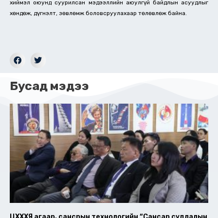
хиймэл оюунд суурилсан мэдээллийн аюулгүй байдлын асуудлыг
хөндөж, дүгнэлт, зөвлөмж боловсруулахаар төлөвлөж байна.
Бусад мэдээ
ЦХХХЯ агаар, сансрын технологийн “Сансар судлалын