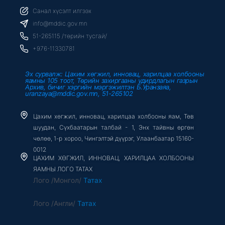
e
t
t
b
t
u
Санал хүсэлт илгээх
o
e
b
o
r
e
info@mddic.gov.mn
k
-
51-265115 /төрийн тусгай/
f
+976-11330781
Эх сурвалж: Цахим хөгжил, инновац, харилцаа холбооны
яамны 105 тоот, Төрийн захиргааны удирдлагын газрын
Архив, бичиг хэргийн мэргэжилтэн Б.Уранзаяа,
uranzaya@mddic.gov.mn, 51-265102
Цахим хөгжил, инновац, харилцаа холбооны яам, Төв
шуудан, Сүхбаатарын талбай - 1, Энх тайвны өргөн
чөлөө, 1-р хороо, Чингэлтэй дүүрэг, Улаанбаатар 15160-
0012
ЦАХИМ ХӨГЖИЛ, ИННОВАЦ, ХАРИЛЦАА ХОЛБООНЫ
ЯАМНЫ ЛОГО ТАТАХ
Лого /Монгол/
Татах
Лого /Англи/
Татах