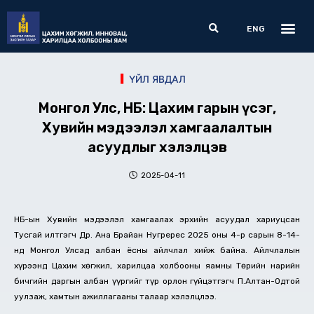
Skip
Me
Search
to
ENG
content
ҮЙЛ ЯВДАЛ
Монгол Улс, НҮБ: Цахим гарын үсэг,
Хувийн мэдээлэл хамгаалалтын
асуудлыг хэлэлцэв
2025-04-11
НҮБ-ын Хувийн мэдээлэл хамгаалах эрхийн асуудал хариуцсан
Тусгай илтгэгч Др. Ана Брайан Нугререс 2025 оны 4-р сарын 8-14-
нд Монгол Улсад албан ёсны айлчлал хийж байна. Айлчлалын
хүрээнд Цахим хөгжил, харилцаа холбооны яамны Төрийн нарийн
бичгийн даргын албан үүргийг түр орлон гүйцэтгэгч П.Алтан-Одтой
уулзаж, хамтын ажиллагааны талаар хэлэлцлээ.