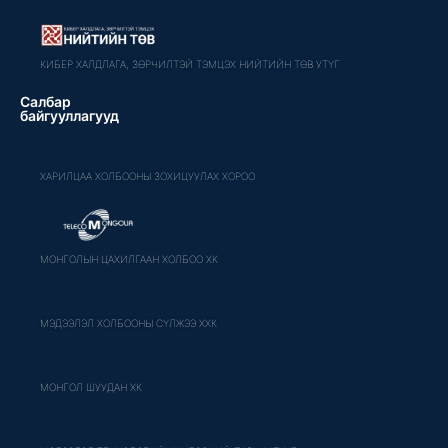
КИБЕР ХАЛДЛАГА, ЗӨРЧИЛТЭЙ ТЭМЦЭХ НИЙТИЙН ТӨВ УТҮГ
Салбар
байгууллагууд
ХАРИЛЦАА ХОЛБООНЫ ЗОХИЦУУЛАХ ХОРОО
МОНГОЛЫН ЦАХИЛГААН ХОЛБОО ХК
МЭДЭЭЛЭЛ ХОЛБООНЫ СҮЛЖЭЭ ХХК
МОНГОЛ ШУУДАН ХК