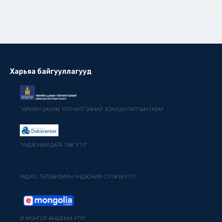
Харьяа байгууллагууд
ТӨРИЙН ЦАХИМ ҮЙЛЧИЛГЭЭНИЙ ЗОХИЦУУЛАЛТЫН ГАЗАР
"ҮНДЭСНИЙ ДАТА ТӨВ" УТҮГ
РАДИО, ТЕЛЕВИЗИЙН ҮНДЭСНИЙ СҮЛЖЭЭ УТҮГ
И-МОНГОЛ АКАДЕМИ УТҮГ