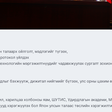
 талаарх ойлголт, мэдлэгийг түгээх,
протокол үйлдэх
ехнологийн мэргэжилтнүүдийг чадавхжуулах сургалт зохион
длыг бэхжүүлж, дижитал нийгмийг бүтээх, улс орны цахим 
ил, харилцаа холбоноы яам, ШУТИС, Удирдлагын академи, МУ
гууд хэрэгжүүлэх бол Япон улсын талаас төслийн хэрэгжилти