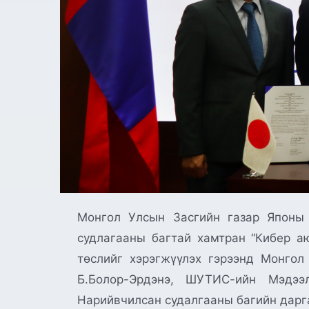
Монгол Улсын Засгийн газар Японы 
судлагааны багтай хамтран “Кибер аю
төслийг хэрэгжүүлэх гэрээнд Монго
Б.Болор-Эрдэнэ, ШУТИС-ийн Мэдээ
Нарийвчилсан судалгааны багийн дарга