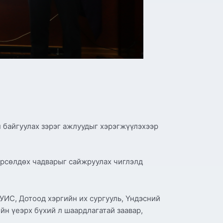
 байгуулах зэрэг ажлуудыг хэрэгжүүлэхээр
өрсөлдөх чадварыг сайжруулах чиглэлд
ИС, Дотоод хэргийн их сургууль, Үндэсний
йн үеэрх бүхий л шаардлагатай заавар,