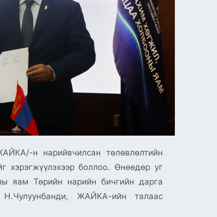
АЙКА/-н нарийвчилсан төлөвлөлтийн
йг хэрэгжүүлэхээр боллоо. Өнөөдөр уг
ны яам Төрийн нарийн бичгийн дарга
 Н.Чулуунбанди, ЖАЙКА-ийн талаас