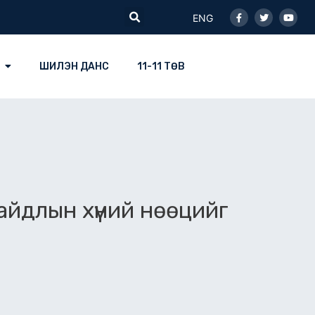
Facebook-
Twitter
Youtu
Search
f
ENG
ШИЛЭН ДАНС
11-11 ТӨВ
айдлын хүний нөөцийг