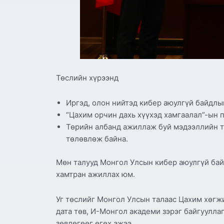
Төслийн хүрээнд
Иргэд, олон нийтэд кибер аюулгүй байдлын
“Цахим орчин дахь хүүхэд хамгаалал”-ын 
Төрийн албанд ажиллаж буй мэдээллийн т
төлөвлөж байна.
Мөн талууд Монгол Улсын кибер аюулгүй бай
хамтран ажиллах юм.
Уг төслийг Монгол Улсын талаас Цахим хөгж
дата төв, И-Монгол академи зэрэг байгуулла
зөвлөгөөг өгөх ажээ.