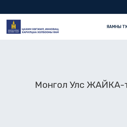
Skip
to
content
ЯАМНЫ Т
Монгол Улс ЖАЙКА-та