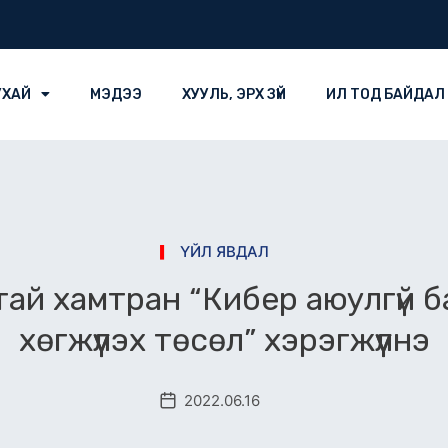
УХАЙ
МЭДЭЭ
ХУУЛЬ, ЭРХ ЗҮЙ
ИЛ ТОД БАЙДАЛ
ҮЙЛ ЯВДАЛ
й хамтран “Кибер аюулгүй б
хөгжүүлэх төсөл” хэрэгжүүлнэ
2022.06.16