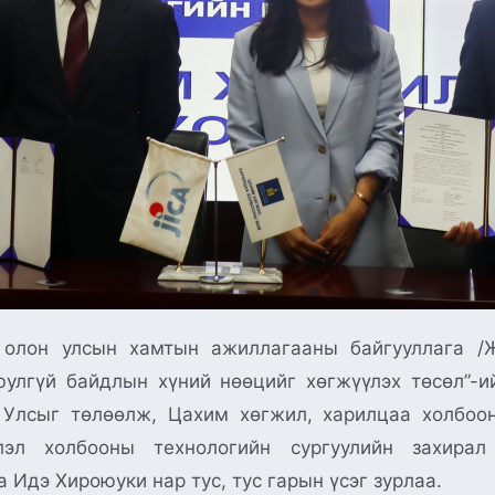
олон улсын хамтын ажиллагааны байгууллага /Ж
улгүй байдлын хүний нөөцийг хөгжүүлэх төсөл”-и
л Улсыг төлөөлж, Цахим хөгжил, харилцаа холбоо
лэл холбооны технологийн сургуулийн захирал
 Идэ Хироюуки нар тус, тус гарын үсэг зурлаа.