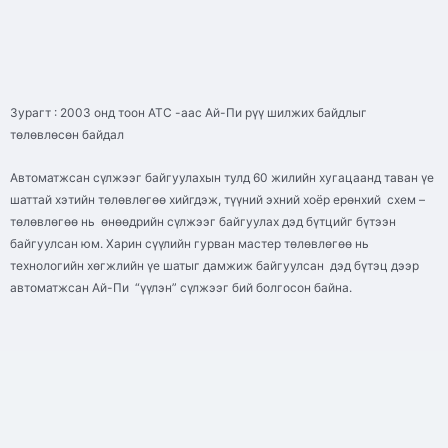
Зурагт : 2003 онд тоон АТС -аас Ай-Пи рүү шилжих байдлыг
төлөвлөсөн байдал
Автоматжсан сүлжээг байгуулахын тулд 60 жилийн хугацаанд таван үе
шаттай хэтийн төлөвлөгөө хийгдэж, түүний эхний хоёр ерөнхий схем –
төлөвлөгөө нь өнөөдрийн сүлжээг байгуулах дэд бүтцийг бүтээн
байгуулсан юм. Харин сүүлийн гурван мастер төлөвлөгөө нь
технологийн хөгжлийн үе шатыг дамжиж байгуулсан дэд бүтэц дээр
автоматжсан Ай-Пи “үүлэн” сүлжээг бий болгосон байна.