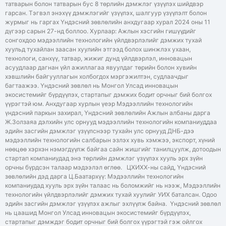
татварын болон татварын бус 8 төрлийн дэмжлэг үзүүлэх шийдвэр
гарсан. Тэгвэл энэхүү дэмжлэгийг үзүүлэх, шалгуур үзүүлэлт болон
журмыг нь гаргах Үндэсний зөвлөлийн анхдугаар хурал 2024 оны 11
дүгээр сарын 27-нд боллоо. Хурлаар: Ажлын хэсгийн гишүүдийг
сонгохдоо мэдээллийн технологийн үйлдвэрлэлийг дэмжих тухай
хуульд тухайлан заасан хуулийн этгээд болох шинжлэх ухаан,
технологи, санхүү, татвар, жижиг дунд үйлдвэрлэл, инновацын
асуудлаар дагнан үйл ажиллагаа явуулдаг төрийн болон хувийн
хэвшлийн байгууллагын холбогдох мэргэжилтэн, судлаачдыг
багтаажээ. Үндэсний зөвлөл нь Монгол Улсад инновацын
экосистемийг бүрдүүлэх, стартапыг дэмжих бодит орчныг бий болгох
үүрэгтэй юм. Анхдугаар хурлын үеэр Мэдээллийн технологийн
үндэсний паркын захирал, Үндэсний зөвлөлийн Ажлын албаны дарга
Ж.Золзаяа дэлхийн улс орнууд мэдээллийн технологийн компаниуддаа
эдийн засгийн дэмжлэг үзүүлснээр тухайн улс орнууд ДНБ-дээ
мэдээллийн технологийн салбарын эзлэх хувь хэмжээ, экспорт, хүний
нөөцөө хэрхэн нэмэгдүүлж байгаа сайн жишгийг танилцуулж, дотоодын
стартап компаниудад энэ төрлийн дэмжлэг үзүүлэх хууль эрх зүйн
орчны бүрдсэн талаар мэдээлэл өглөө. ЦХИХХ-ны сайд, Үндэсний
зөвлөлийн дэд дарга Ц.Баатархүү: Мэдээллийн технологийн
компаниудад хууль эрх зүйн талаас нь боломжийг нь нээж, Мэдээллийн
технологийн үйлдвэрлэлийг дэмжих тухай хуулийг УИХ баталсан. Одоо
эдийн засгийн дэмжлэг үзүүлэх ажлыг эхлүүлж байна. Үндэсний зөвлөл
нь цаашид Монгол Улсад инновацын экосистемийг бүрдүүлэх,
стартапыг дэмждэг бодит орчныг бий болгох үүрэгтэй гэж ойлгох