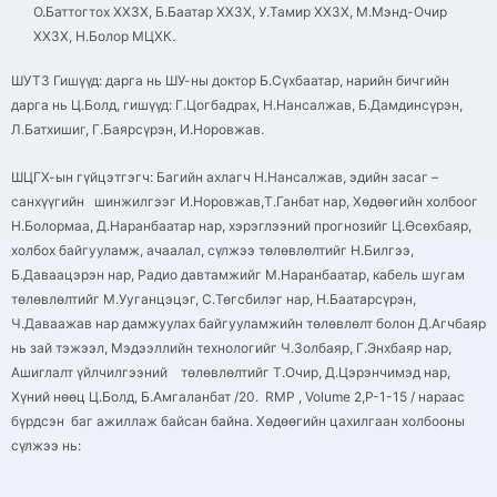
О.Баттогтох ХХЗХ, Б.Баатар ХХЗХ, У.Тамир ХХЗХ, М.Мэнд-Очир
ХХЗХ, Н.Болор МЦХК.
ШУТЗ Гишүүд: дарга нь ШУ-ны доктор Б.Сүхбаатар, нарийн бичгийн
дарга нь Ц.Болд, гишүүд: Г.Цогбадрах, Н.Нансалжав, Б.Дамдинсүрэн,
Л.Батхишиг, Г.Баярсүрэн, И.Норовжав.
ШЦГХ-ын гүйцэтгэгч: Багийн ахлагч Н.Нансалжав, эдийн засаг –
санхүүгийн шинжилгээг И.Норовжав,Т.Ганбат нар, Хөдөөгийн холбоог
Н.Болормаа, Д.Наранбаатар нар, хэрэглээний прогнозийг Ц.Өсөхбаяр,
холбох байгууламж, ачаалал, сүлжээ төлөвлөлтийг Н.Билгээ,
Б.Даваацэрэн нар, Радио давтамжийг М.Наранбаатар, кабель шугам
төлөвлөлтийг М.Ууганцэцэг, С.Төгсбилэг нар, Н.Баатарсүрэн,
Ч.Даваажав нар дамжуулах байгууламжийн төлөвлөлт болон Д.Агчбаяр
нь зай тэжээл, Мэдээллийн технологийг Ч.Золбаяр, Г.Энхбаяр нар,
Ашиглалт үйлчилгээний төлөвлөлтийг Т.Очир, Д.Цэрэнчимэд нар,
Хүний нөөц Ц.Болд, Б.Амгаланбат /20. RMP , Volume 2,P-1-15 / нараас
бүрдсэн баг ажиллаж байсан байна. Хөдөөгийн цахилгаан холбооны
сүлжээ нь: