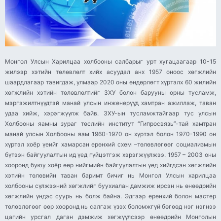
Монгол Улсын Харилцаа холбооны салбарыг урт хугацаагаар 10-15 жилээр хэтийн төлөвлөлт хийх асуудал анх 1957 оноос хөгжлийн шаардлагаар тавигдаж, улмаар 2020 оны өндөрлөгт хүртэлх 60 жилийн хөгжлийн хэтийн төлөвлөлтийг ЗХУ болон барууны орны тусламж, мэргэжилтнүүдтэй манай улсын инженерүүд хамтран ажиллаж, таван удаа хийж, хэрэгжүүлж байв. ЗХУ-ын тусламжтайгаар тус улсын Холбооны яамны зураг төслийн институт “Гипросвязь”-тай хамтран манай улсын Холбооны яам 1960-1970 он хүртэл болон 1970-1990 он хүртэл хоёр үеийг хамарсан ерөнхий схем –төлөвлөгөөг социализмын бүтээн байгуулалтын ид үед гүйцэтгэж хэрэгжүүлжээ. 1957 – 2003 оны хооронд буюу хоёр өөр нийгмийн байгуулалтын үед хийгдсэн хөгжлийн хэтийн төлөвийн таван баримт бичиг нь Монгол Улсын харилцаа холбооны сүлжээний хөгжлийг буухиалан дамжиж ирсэн нь өнөөдрийн хөгжлийн үндэс суурь нь болж байна. Эдгээр ерөнхий болон мастер төлөвлөгөөг өөр хооронд нь салгаж үзэх боломжгүй бөгөөд нэг нэгнээ цагийн урсгал даган дэмжиж хөгжүүлсээр өнөөдрийн Монголын мэдээлэл, харилцаа холбооны нэгдмэл сүлжээг бий болгож, аналогоос тоон систем рүү улмаар интернэт Ай-Пи “сансарын” орчин руу шилжиж буй үе, үеийн инженерийн философийн урсгал билээ. Анхны ерөнхий схем – төлөвлөгөө боловсруулж хэрэгжүүлсэн нь /1957 -1970 он/ Холбооны сайд асан М.Чимэддорж “Дурсамж бодол” номондоо “… Томоохон барилга байгууламжийн хөрөнгө шийдэгдэж, хайгуул, зураг төсөл зохиохоос эхлээд барилга барьж, тоног төхөөрөмж захиалан авч тавьж, ашиглалтанд оруулах хүртэлх ажлын үе шатыг таван жилд багтаахад зарим үед бэрхшээлтэй байсан учир холбооны нэгдсэн сүлжээг шинэчлэхийн тулд харилцаа холбоог 15-20 жилд хөгжүүлэх ерөнхий схем – төлөвлөгөөтэй болгох шаардлагатай байлаа. “…Ерөнхий схем – төлөвлөгөө нь манай улс ардын аж ахуйн дотроос анхных” байж сайд өөрөө удирдан боловсруулсан байна. Улс ардын аж ахуйг 1958-1960 онд хөгжүүлэх гурван жилийн төлөвлөгөөний жилүүдэд холбооны хөгжил байршлын анхны ерөнхий схемийг боловсруулах ажлыг Монголын холбооны анхны инженер, Холбооны сайд М.Чимиддорж гуайн удирдлагаар зөвлөлтийн мэргэжилтэн нар боловсруулжээ. Ерөнхий схемийн төлөвлөгөөний гол агуулга нь Радио нэвтрүүлэх станц, зурагт радио төв болон Цахилгаан холбоо, Шуудан, Холбооны төв барилга гэсэн бүлэг төслүүд байв. Эдгээр төслүүдийн зураг төслийг хийхэд ЗХУ–ын Холбооны яамны Холбооны зураг төслийн институт /ГПИ/-ын ерөнхий инженер А.А.Сычев тэргүүтэй мэргэжилтний хэсэг гүйцэтгэжээ. Тус улсын харилцаа холбоог 15-20 жилд хөгжүүлэх Ерөнхий схем –төлөвлөгөөг нь холбоог хөгжүүлэх талаар хийх гол ажлын техникийн нөхцөл, гүйцэтгэх дэс дарааг тогтоож, шаардагдах хөрөнгө, хүн хүчний хэрэгцээг тооцоолж чадсан гэж үзээд 1957 онд МАХН-ын ТХ-ны УТТ-ны хурлаар сайшаан баталсан байна. И.Норовжав сайд “…Анхны ерөнхий схемийг боловсруулах ажлыг Монголын холбооны анхны инженер, Холбооны сайдаар 1960 -1963 онуудад ажилласан М.Чимиддорж гуайн удирдлагаар Зөвлөлтийн мэргэжилтний оролцоотойгоор боловсруулсан юм гэж бичжээ. Холбооны төв барилга энэ төлөвлөгөөний дагуу баригдаж, нээлтийг 1960 оны 12 дугаар сарын 3-нд хийв. Энэ барилга нь одоогийн Монгол Шуудан компани, Мэдээлэл, холбооны сүлжээ компани, Монголын Цахилгаан холбоо компани, Харилцаа холбоо, мэдээллийн технологийн газар байрлаж буй төв барилга бөгөөд “…Холбооны төв барилгын ашиглалтанд орж байгаа техникийн хэсэг нь 4 давхар нийтдээ 5190 хавтгай дөрвөлжин метр талбайтай 132 тасалгаа бүхий 30 гаруй мянган шоо метр багтаамжтай …” ашиглалтанд орсноос хойш 60 жил болж Радио нэвтрүүлэх станц барьж ашиглалтанд оруулах ажилд анхны инженерүүдийн нэг Ц.Мятав болон төв барилгад холбооны тоног төхөөрөмж суурилуулах ажилд инженерээр төгсөж ирсэн Д.Гарам-Очир, С.Борхүү, Ц.Санжаажамц нар ажилласан байна. Тэдний удирдлагын дор туршлагатай техникчид С.Батдаваа, Л.Гаанжуур, С.Пүрэвсамбуу, Ж.Гомбогив, Х.Гонгор, Ж.Даваадорж, Э.Жамсрандорж, Л.Дэлгэр-очир, Ж.Алтангэрэл, Д.Хасбандан нарын зэрэг “алтан гарт” холбоочид ажилласан байна. БНМАУ-ын харилцаа холбоог хөгжүүлэх анхны ерөнхий схем нь 1957 онд боловсруулагдаж, дээрх том төслүүд хэрэгжсэн бөгөөд 1970-аад оны эх гэхэд тодорхойлсон зорилтууд нь үндсэндээ бүрэн хэрэгжсэн байлаа. Үүнд: Хонхорын радио нэвтрүүлэх төв, Нарангийн хүлээн авах станц, Улаанбаатар хотын зурагт радио станцын төв болон ЗХУ-ын телевизийг “Молния” хиймэл дагуулаас хүлээн авах “Орбит” станц, Холбооны төв барилга зэрэг том төслүүд амжилттай гүйцэтгэж дууссан байна. Энэ схем нь Монгол Улсын холбоог 1957-1970 он хүртэл хөгжүүлэх үндэс нь болж, бодож төлөвлөсөн зүйлүүд нь бүгд биелэгдсэн нь сайд асан М.Чимэддорж гуайн инженерийн ур чадвар, удирдах арга барилын шууд үр дүн байжээ. М.Чимиддорж нь Холбооны яамны ерөнхий инженер, нэгдүгээр орлогч сайдаар /1953-1957онд /ажиллаж байгаад Тээвэр холбооны яамны нэгдүгээр орлогч /1957-1960 онд /, мөн сайд /1960-1962 онд/ байсан, 1951 онд Москва хотын Цахилгаан холбооны институтад радио инженер мэргэжлээр төгссөн. Л.Дамжинжав нь БНМАУ-ын Холбооны сайдаар /1953-1957 онд/, Тээвэр холбооны сайдаар /1957 -1960 онд/ ажиллаж байсан, радиотехникч, төмөр замын инженер- эдийн засагч мэргэжилтэй, улс төрийн дээд боловсролтой. Харилцаа холбооны анхны ерөнхий схем – төлөвлөгөө зохион байгуулах ажлыг дэмжиж зохион байгуулсан байна. Энэ ерөнхий схем-төлөвлөгөөний хүрээнд бүх аймгийн төвийн холбооны байрыг 2-3 давхар болгох, нэг загварын зураг төсөл гаргаж хэрэгжүүлж эхэлжээ. Төлөвлөгөөнд шийдвэрлэгдэж, баригдсан барилга байгууламж, дэд бүтэц нь 60 жилийн дараа ч гэсэн аналог сүлжээгээр дамжин тоон технологи болон Ай-Пи технологийн хөгжлийн үндэс суурь нь болж ашиглагдаж байгаа нь алс хэтийг бүр 60 жилийг харж төлөвлөсөн нь төслийн удирдагч, сайд асан М.Чимиддорж гуайн инженерийн философийн бүтээлч сэтгэлгээ юм. БНМАУ-ын Харилцаа холбооны хөгжил, байршлын ерөнхий схем /1970-1990/ М.Чимиддорж сайд асан номондоо “…Тус улсын эдийн засаг, соёлын хөгжлийг дагаж, ард түмний амьдралд харилцаа холбооны үйлчилгээ өргөн нэвтэрсээр байв. Улсын төлөвлөгөөний комисс, Шинжлэх ухааны академи хамтран Монгол Улсын шийдвэрлэх хүчнийг хөгжүүлэн байршуулах 10-15 жилийн ерөнхий төлөвлөгөөг 1970-аад онд гаргаж, түүний хүрээнд харилцаа холбоог 1970-1990 онд хөгжүүлэн байршуулах хоёр дахь ерөнхий схемийн төлөвлөгөө гарсан билээ. Хоёр дахь ерөнхий схем – төлөвлөгөөг боловсруулахад Зөвлөлтийн холбооны “Гипросвязь” институт оролцсон гэж тэмдэглэжээ. 1970 -1972 онд тус улсын харилцаа холбоог 1976-1990 онд хөгжүүлэх “БНМАУ-ын Харилцаа холбооны хөгжил, байршлын ерөнхий схем”-ийг тэр үеийн ЗХУ-ын Холбооны яамны НИИР, ЦНИИС, ГСПИ-ээр /ахлагч нь доктор Исакова Анна Александровна/ хийлгэсэн нь холбооны салбарын цаашдын хөгжлийг эрчимжүүлэх, туйлын оновчтой зөв шийдэл бүхий техникийн бодлогыг явуулахад чухал үүрэг гүйцэтгэсэн бөгөөд 1990 он гэхэд энэ ерөнхий схемд тавьсан зорилтууд нь үндсэндээ бүрэн хэрэгжсэн юм гэж тэмдэгсэн байна. Уг ерөнхий схемийн техникийн даалгавар боловсруулах Монголын талын ажлын хэсгийн ахлагчаар Д.Гарам-очир, гишүүдэд яамны Л.Лантуу, Д.Цэвэлмаа, И.Норовжав, Р.Дэчинлхүндэв, Л.Нацагдорж, н.Найдансүрэн, Д.Дашцэрэн, Л.Бадарч, Б.Алтангэрэл нарын санал санаачлага чухал үүрэг гүйцэтгэж байлаа. Энэхүү төлөвлөгөөний үзэл санаа нь БНМАУ-ын Харилцаа холбооны нэгдсэн сүлжээ болох агаарын зэс шугамыг радио релей, тэгш хэмт кабель, сансрын системүүдийн аль ашигтай хувилбараар солих, өргөн уудам нутгийг бүхэлд нь радиожуулах, үндэсний телевизийн нэвтрүүлгийг сум, орон нутагт хүргэх, бүх сумыг телефон холбоогоор хангах, хөдөө орон нутаг малчдыг холбоожуулах, шуудангийн үйлчилгээгээр хангахад чиглэгдсэн байлаа. Д.Готов сайд асан “Амьдралын зам” номондоо “… БНМАУ-ын харилцаа холбоог 1976-1990 онуудад хөгжүүлэх ерөнхий төлөвлөгөөг ЗХУ-ын Холбооны яамны Гипросвязь институтийн мэргэжилтнүүдтэй яамны бүх хэлтэс, хүн хүчээ дайчлан ажиллаж 1972 онд боловсруулж дуусгаад МАХН ТХ, СнЗ-д оруулж сайшаалгасан бөгөөд түүнийг хэрэгжүүлэх богино хугацаатай төлөвлөгөөг таван жилээр гаргадаг болсон юм. Энэхүү хэтийн төлөвлөгөөний үзэл санаа нь БНМАУ-ын харилцаа холбооны нэгдсэн сүлжээ болох агаарын зэс шугамыг радио релей, тэгш хэмт кабель, сансрын системүүдийн аль ашигтай хувилбараар сонгох…” гэж тэмдэглэсэн нь сүлжээний дамжуулах байгууламжийг сонгоход чанарын өөрчлөлт гарч байгааг илтгэсэн байна. Хот хоорондын дамжуулах байгууламжид радио релейн систем нэвтрэх нөхцөл бүрдэж, ЗХУ-ын 60 сая рублийн бэлгээр КУРС системийг 1978 оноос эхлэн байгуулж “…үндсэндээ арван таван жил үргэлжилсэн холбооны салбарын хөгжлийг орчин үеийн түвшинд хүргэхэд шийдвэрлэх үүрэг гүйцэтгэсэн нь өнөөдрийн хот хоорондын аналог сүлжээнээс тоон урсгалын үндсэн сүлжээнд шилжүүлэн ашиглах дэд бүтцийг байгуулсан том төсөл байлаа. Энэ хот хоорондын үндсэн сүлжээний дамжуулах байгууламжаар радио релейн сонгон хэрэгжүүлсэн тухай “Тулгын чулууг тулалцсан минь” 1999 он номонд дэлгэрэнгүй тусгажээ. 4000 шахам км урттай 85 радио релейн станцын байгуулалт нь хоёрдугаар хөгжлийн ерөнхий схем – төлөвлөгөөний гол төслийн нэг болж хэрэгжсэн байна. “Монголын Цахилгаан Холбоог хөгжүүлэх” мастер төлөвлөгөө /1993 – 2010/ Telecommunications Development Master Plan Mongolia нэртэй энэхүү мастер төлөвлөгөөний гол зорилго нь Монголын Харилцаа Холбоо компаний /МХХК/ үндсэн сүлжээг автоматжуулсан тоон сүлжээнд шилжүүлэх үндсэн чиглэлийг тодорхойлж, 2000 он хүртэл хэрэгжүүлэх хандлагыг ерөнхийд нь тодорхойлсон болно. Энэ мастер планыг гүйцэтгэхэд Азийн Хөгжлийн Банк /АХБ/ санхүүжүүлж, Английн ВТ Teleconsult Ltd болон Touche Ross Ltd–ний судалгааны багийн удирдлагаар Монголын харилцаа холбооны салбарын туршлагатай менежерүүд, инженерүүд, эрдэмтдээс бүрдсэн баг хамтран ажиллаж, 1991-1993 онд гүйцэтгэж, Монголын талд хүлээлгэж өгчээ. Хамтарсан багийн бүрэлдэхүүн нь: Английн талын судалгааны баг: BT Teleconsult: John Ford – Team Leader, Planning and Report Structure, John Cole – External Network, Peter Frost-Operations & Maintenance, Alan Marsh-Transmission, Radio, satellite, Brian Gaulden-Sector & Institutional, and Training, Touché Ross: Stuart Mungall – Sector & Institutional, Keith Dewel –