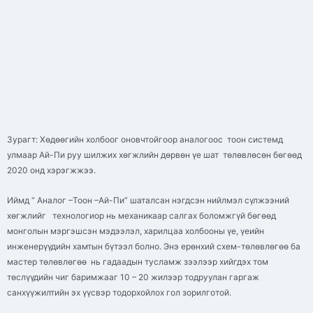
Зурагт: Хөдөөгийн холбоог оновчтойгоор аналогоос тоон системд
улмаар Ай-Пи руу шилжих хөгжлийн дөрвөн үе шат төлөвлөсөн бөгөөд
2020 онд хэрэгжжээ.
Иймд “ Аналог –Тоон –Ай-Пи” шаталсан нэгдсэн нийлмэл сүлжээний
хөгжлийг технологиор нь механикаар салгах боломжгүй бөгөөд
монголын мэргэшсэн мэдээлэл, харилцаа холбооны үе, үеийн
инженерүүдийн хамтын бүтээл болно. Энэ ерөнхий схем-төлөвлөгөө ба
мастер төлөвлөгөө нь гадаадын тусламж зээлээр хийгдэх том
төслүүдийн чиг баримжааг 10 – 20 жилээр тодруулан гаргаж
санхүүжилтийн эх үүсвэр тодорхойлох гол зорилготой.