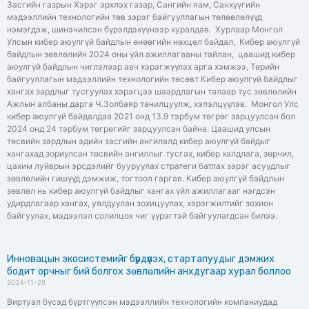
Засгийн газрын Хэрэг эрхлэх газар, Сангийн яам, Санхүүгийн
мэдээллийн технологийн төв зэрэг байгууллагын төлөөлөлүүд
нэмэгдэж, шинэчилсэн бүрэлдэхүүнээр хуралдав. Хурлаар Монгол
Улсын кибер аюулгүй байдлын өнөөгийн нөхцөл байдал, Кибер аюулгүй
байдлын зөвлөлийн 2024 оны үйл ажиллагааны тайлан, цаашид кибер
аюулгүй байдлын чиглэлээр авч хэрэгжүүлэх арга хэмжээ, Төрийн
байгууллагын мэдээллийн технологийн төсөвт Кибер аюулгүй байдлыг
хангах зардлыг тусгуулах хэрэгцээ шаардлагын талаар тус зөвлөлийн
Ажлын албаны дарга Ч.Золбаяр танилцуулж, хэлэлцүүлэв. Монгол Улс
кибер аюулгүй байдалдаа 2021 онд 13.9 тэрбум төгрөг зарцуулсан бол
2024 онд 24 тэрбум төгрөгийг зарцуулсан байна. Цаашид улсын
төсвийн зардлын эдийн засгийн ангилалд кибер аюулгүй байдыг
хангахад зориулсан төсвийн ангиллыг тусгах, кибер халдлага, зөрчил,
цахим луйврын эрсдэлийг бууруулах стратеги батлах зэрэг асуудлыг
зөвлөлийн гишүүд дэмжиж, тогтоол гаргав. Кибер аюулгүй байдлын
зөвлөл нь кибер аюулгүй байдлыг хангах үйл ажиллагааг нэгдсэн
удирдлагаар хангах, уялдуулан зохицуулах, хэрэгжилтийг зохион
байгуулах, мэдээлэл солилцох чиг үүрэгтэй байгуулагдсан билээ.
Инновацын экосистемийг бүрдүүлэх, стартапуудыг дэмжих
бодит орчныг бий болгох зөвлөлийн анхдугаар хурал боллоо
2024-11-28
Виртуал бүсэд бүртгүүлсэн мэдээллийн технологийн компаниудад