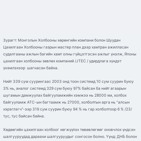
Зурагт: Монголын Холбооны хөрөнгийн компани болон Шуудан
Цахилгаан Холбооны газрын мастер план дээр хамтран ажилласан
судалгааны ажлын багийн хамт олны гүйцэтгэсэн ажлыг үнэлж, Японы
цахилгаан холбооны зөвлөх компаний /JTEC / удирдлага хүндэт
үнэмлэхээр шагнасан байна.
Нийт 339 сум суурингаас 2003 онд тоон системд 10 сум суурин буюу
3% нь, аналог системд 329 сум буюу 97% байсан ба нийт агаарын
шугамын дамжуулах байгууламжийн хэмжээ нь 28000 км, холбох
байгууламж АТС-ын багтаамж нь 27000, холболтын арга нь “алсын
хэрэглэгч”-ээр 319 сум суурин буюу 94 % нь гар холболтоор 6 % /23/
тус, тус байсан байна.
Хөдөөгийн цахилгаан холбоог хөгжүүлэх төвөвлөгөөг оновчлох үндсэн
шалгууруудад дараахи шалгууруудыг сонгосон болно. Үүнд: ДНБ болон