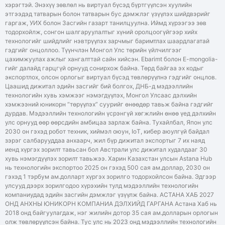
хэрэгтэй. Энэхүү зөвлөл нь виртуал бүсэд бүртгүүлсэн хуулийн
этгээдэд татварын болон татварын бус дэмжлэг үзүүлэх шийдвэрийг
гаргаж, УИХ болон Засгийн газарт танилцуулна. Иймд хүрээгээ зөв
тодорхойлж, сонгон шалгаруулалтыг хүний оролцоогүйгээр хийх
технологийг шийдлийг нэвтрүүлэх зарчмыг баримтлах шаардлагатай
гэдгийг онцоллоо. Түүнчлэн Монгол Улс төрийн үйлчилгээг
цахимжуулах ажлыг хангалттай сайн хийсэн. Ebarimt болон E-mongolia-
гийг далайд гарцгүй орнууд сонирхож байна. Төрд байгаа эх кодыг
экспортлох, олсон орлогыг виртуал бүсэд төвлөрүүлнэ гэдгийг онцлов.
Цаашид дижитал эдийн засгийг бий болгох, ДНБ-д мэдээллийн
технологийн хувь хэмжээг нэмэгдүүлэх, Монгол Улсаас дэлхийн
хэмжээний юникорн “төрүүлэх” суурийг өнөөдөр тавьж байна гэдгийг
дурдав. Мэдээллийн технологийн үсрэнгүй хөгжлийн өнөө үед дэлхийн
улс орнууд өөр өөрсдийн амбицаа зарлаж байна. Тухайлбал, Япон улс
2030 он гэхэд робот техник, хиймэл оюун, IoT, кибер аюулгүй байдал
зэрэг салбарууддаа анхаарч, жил бүр дижитал экспортыг 7 их наяд
иенд хүргэх зорилт тавьсан бол Австрали улс дижитал худалдааг 30
хувь нэмэгдүүлэх зорилт тавьжээ. Харин Казахстан улсын Astana Hub
нь технологийн экспортоо 2025 он гэхэд 500 сая ам.доллар, 2030 он
гэхэд 1 тэрбум ам.долларт хүргэх зорилго тодорхойлсон байна. Эдгээр
улсууд дээрх зорилгодоо хүрэхийн тулд мэдээллийн технологийн
компаниудад эдийн засгийн дэмжлэг үзүүлж байна. АСТАНА ХАБ 2027
ОНД АНХНЫ ЮНИКОРН КОМПАНИА ДЭЛХИЙД ГАРГАНА Астана Хаб нь
2018 онд байгуулагдаж, нэг жилийн дотор 35 сая ам.долларын орлогын
олж төвлөрүүлсэн байна. Тус улс нь 2023 онд мэдээллийн технологийн