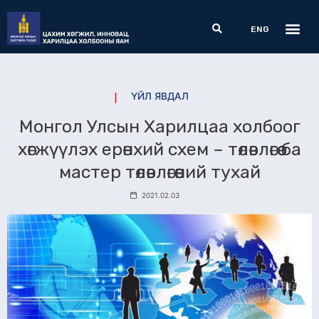
Skip
Me
Search
to
ENG
content
ҮЙЛ ЯВДАЛ
Монгол Улсын Харилцаа холбоог
хөгжүүлэх ерөнхий схем – төлөвлөгөө ба
мастер төлөвлөгөөний тухай
2021.02.03