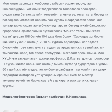
Монголын харилцаа холбооны салбарын эрдэмтэн, судлаач,
инженерүүдийн хөгжлийг тодорхойлсон төлөвлөсөн олон арван
судалгааны бүтээл, хэтийн төлөвийн төлөвлөгөө, төсөл хөтөлбөрүүд их
бөгөөд энэ чиглэлийг нарийвчлан судлах шаардлагатай байна. Энэ
талаар зарим судалгааны бүтээлүүд гарсан бөгөөд тухайлбал доктор,
профессор Г.Дэмбэрэлийн бүтээл болох “Монгол Улсын Шинжлэх
Ухаан” цуврал 108 ботийн 104 дахь боть болох “Харилцаа холбооны
шинжлэх ухаан” номонд 2010 он хүртэлх эрдэмтдийн нэг сэдэвт
бүтээлийн товч танилцуулга, судалгаа эрдэм шинжилгээний ажлын
тайлангийн нэрс, том төсөл төсвүүдийн жагсаалт орсон байна. Мөн
ХҮШИ-ын захирал асан доктор, профессор Д.Лхагва, доктор профессор
Н.Хүүхэнжимээ нарын энэ номонд бичсэн бүтээлд дурдагдана. Сүүлийн
60 гаруй жилийн мэдээлэл холбооны салбарын хөгжлийн түүх дээрх
гадаадтай хамтарсан урт хугацааны ерөнхий схем ба мастер
төлөвлөгөөний чиг баримжаатайгаар хэрэгжүүлж хөгжиж ирсэн
түүхтэй.
Мэдээлэл бэлтгэсэн:
Гавъяат холбоочин Н.Нансалжав