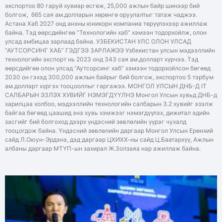
экспортоо 80 гаруй хувиар өсгөж, 25,000 ажлын байр шинээр бий
болгож, 665 сая ам.долларын хөрөнгө оруулалтыг татаж чаджээ.
Астана Хаб 2027 онд анхны юникорн компаниа төрүүлэхээр ажиллаж
байна. Тэд өөрсдийнгөө “Технологийн хаб” хэмээн тодорхойлж, олон
улсад амбицаа зарлаад байна. УЗБЕКИСТАН УЛС ОЛОН УЛСАД
“АУТСОРСИНГ ХАБ” ГЭДГЭЭ ЗАРЛАЖЭЭ Узбекистан улсын мэдээллийн
технологийн экспорт нь 2023 онд 343 сая ам.долларт хүрчээ. Тэд
өөрсдийгөө олон улсад “Аутсорсинг хаб” хэмээн тодорхойлсон бөгөөд
2030 он гэхэд 300,000 ажлын байрыг бий болгож, экспортоо 5 тэрбум
ам.долларт хүргэх тооцооллыг гаргажээ. МОНГОЛ УЛСЫН ДНБ-Д IT
САЛБАРЫН ЭЗЛЭХ ХУВИЙГ НЭМЭГДҮҮЛНЭ Монгол Улсын хувьд ДНБ-д
харилцаа холбоо, мэдээллийн технологийн салбарын 3.2 хувийг эзэлж
байгаа бөгөөд цаашид энэ хувь хэмжээг нэмэгдүүлэх, дижитал эдийн
засгийг бий болгоход дээрх үндэсний зөвлөлийн үүрэг чухалд
тооцогдож байна. Үндэсний зөвлөлийн даргаар Монгол Улсын Ерөнхий
сайд Л.Оюун-Эрдэнэ, дэд даргаар ЦХИХХ-ны сайд Ц.Баатархүү, Ажлын
албаны даргаар МТҮП-ын захирал Ж.Золзаяа нар ажиллаж байна.