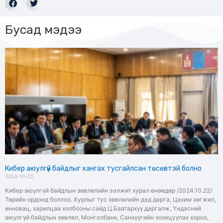
Бусад мэдээ
Кибер аюулгүй байдлыг хангах тусгайлсан төсөвтэй болно
2024-10-22
Кибер аюулгүй байдлын зөвлөлийн ээлжит хурал өнөөдөр /2024.10.22/
Төрийн ордонд боллоо. Хурлыг тус зөвлөлийн дэд дарга, Цахим хөгжил,
инновац, харилцаа холбооны сайд Ц.Баатархүү даргалж, Үндэсний
аюулгүй байдлын зөвлөл, Монголбанк, Санхүүгийн зохицуулах хороо,