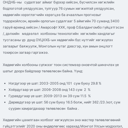
ОНДНБ-ны судалгааг аймаг бүрээр хийсэн, бүсчилсэн хөгжлийн
бодлоготой уялдуулсан, тулгуур 76 сумын хөгжилтэй уялдуулсан,
хөдөөгийн хэрэглэгчийн хэрэгцээ ба ачааллын прогнозыг
тодорхойлсон, өрхийн орлогын судалгааг 5 аймгийн 70 суманд 3400
гаруй өрхөнд хийсэн / Амарсофт ХХК, проф О.Балдангомбо гүйцэтгэсэн
/, дэлхийн мэдээлэл холбооны технологийн хөгжлийн хандлагыг
тусгасаны үр дүнд ОУЦХХБ-ын хөдөөгийн бүс нутгийг хөгжүүлэх
загварыг баяжуулж, Монголын нутаг дэвсгэр, хүн амын онцлогт
тохирсон загвар гаргажээ.
Хөдөөгийн холбооны сүлжээг тоон системээр оновчтой шинэчлэх үе
шатыг доорх байдлаар төлөвлөсөн байна. Үүнд:
Нэгдүгээр үе шат: 2003-2005 онд 101 сум буюу 29.8 %
Хоёрдугаар үе шат: 2006-2008 онд 143 сум 2 %
Гуравдугаар үе шат: 2009-2013 он 39 сум 11.5 %
Дөрөвдүгээр үе шат: 56 сум буюу 16.5 болж, нийт 362 /23 /хот, сум
суурин хамрагдахаар төлөвлөсөн байна .
Хөдөөгийн цахилгаан холбоог хөгжүүлсэн энэ мастер төлөвлөгөөний
гүйцэтгэлийг 2020 оны өндөрлөгөөс харахад Монгол Улсын мэдээлэл,