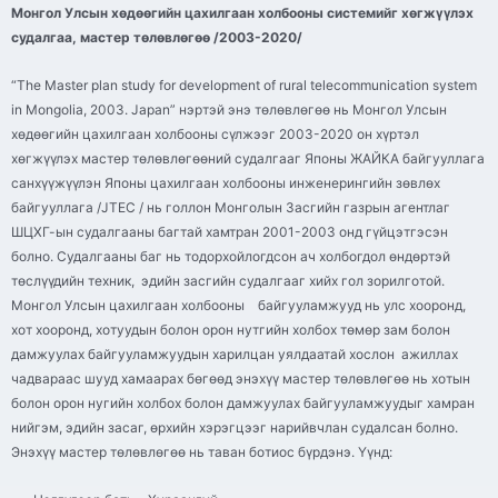
М
онгол Улсын хөдөөгийн цахилгаан холбооны системийг хөгжүүлэх
судалгаа, мастер төлөвлөгөө /2003-2020/
“The Master plan study for development of rural telecommunication system
in Mongolia, 2003. Japan” нэртэй энэ төлөвлөгөө нь Монгол Улсын
хөдөөгийн цахилгаан холбооны сүлжээг 2003-2020 он хүртэл
хөгжүүлэх мастер төлөвлөгөөний судалгааг Японы ЖАЙКА байгууллага
санхүүжүүлэн Японы цахилгаан холбооны инженерингийн зөвлөх
байгууллага /JTEC / нь голлон Монголын Засгийн газрын агентлаг
ШЦХГ-ын судалгааны багтай хамтран 2001-2003 онд гүйцэтгэсэн
болно. Судалгааны баг нь тодорхойлогдсон ач холбогдол өндөртэй
төслүүдийн техник, эдийн засгийн судалгааг хийх гол зорилготой.
Монгол Улсын цахилгаан холбооны байгууламжууд нь улс хооронд,
хот хооронд, хотуудын болон орон нутгийн холбох төмөр зам болон
дамжуулах байгууламжуудын харилцан уялдаатай хослон ажиллах
чадвараас шууд хамаарах бөгөөд энэхүү мастер төлөвлөгөө нь хотын
болон орон нугийн холбох болон дамжуулах байгууламжуудыг хамран
нийгэм, эдийн засаг, өрхийн хэрэгцээг нарийвчлан судалсан болно.
Энэхүү мастер төлөвлөгөө нь таван ботиос бүрдэнэ. Үүнд: