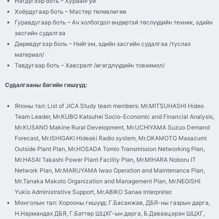
Нэгдүгээр боть – Хураангуй
Хоёрдугаар боть – Мастер төлөвлөгөө
Гуравдугаар боть – Ач холбогдол өндөртэй төслүүдийн техник, эдийн
засгийн судалгаа
Дөрөвдүгээр боль – Нийгэм, эдийн засгийн судалгаа /туслах
материал/
Тавдугаар боть – Хавсралт /өгөгдлүүдийн товхимол/
Судалгааны багийн гишүүд:
Японы тал: List of JICA Study team members: Mr.MITSUHASHI Hideo
Team Leader, Mr.KUBO Katsuhei Socio-Economic and Financial Analysis,
Mr.KUSANO Makine Rural Development, Mr.UCHIYAMA Suzuo Demand
Forecast, Mr.ISHIGAKI Hideaki Radio system, Mr.OKAMOTO Masazumi
Outside Plant Plan, Mr.HOSADA Tomio Transmission Networking Plan,
Mr.HASAI Takashi Power Plant Facility Plan, Mr.MIHARA Noboru IT
Network Plan, Mr.MARUYAMA Iwao Operation and Maintenance Plan,
Mr.Tanaka Makoto Organization and Management Plan, Mr.NEGISHI
Yukio Administrative Support, Mr.ABIKO Sanae Interpreter.
Монголын тал: Хорооны гишүүд: Г.Басанжав, ДБЯ-ны газрын дарга,
Н.Нармандах ДБЯ, Г.Баттөр ШЦХГ-ын дарга, Б.Даваацэрэн ШЦХГ,