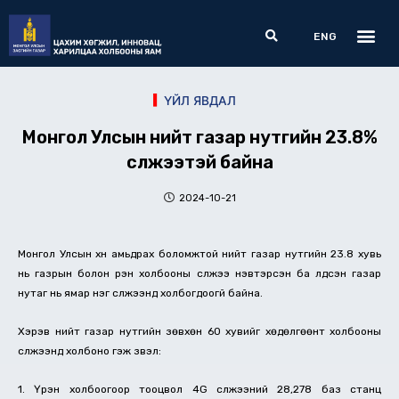
Skip
Me
Search
to
ENG
content
ҮЙЛ ЯВДАЛ
Монгол Улсын нийт газар нутгийн 23.8%
сүлжээтэй байна
2024-10-21
Монгол Улсын хүн амьдрах боломжтой нийт газар нутгийн 23.8 хувь
нь газрын болон үүрэн холбооны сүлжээ нэвтэрсэн ба үлдсэн газар
нутаг нь ямар нэг сүлжээнд холбогдоогүй байна.
Хэрэв нийт газар нутгийн зөвхөн 60 хувийг хөдөлгөөнт холбооны
сүлжээнд холбоно гэж үзвэл:
1. Үүрэн холбоогоор тооцвол 4G сүлжээний 28,278 баз станц