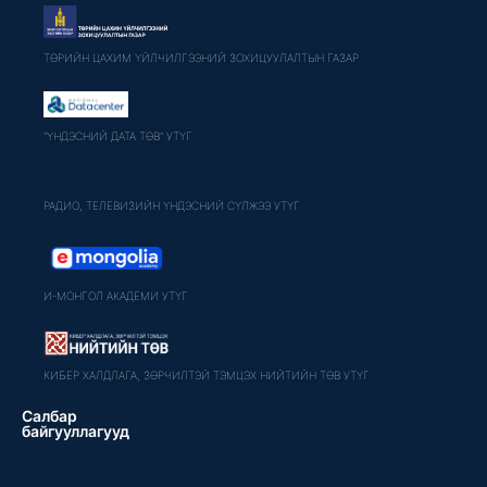
ТӨРИЙН ЦАХИМ ҮЙЛЧИЛГЭЭНИЙ ЗОХИЦУУЛАЛТЫН ГАЗАР
"ҮНДЭСНИЙ ДАТА ТӨВ" УТҮГ
РАДИО, ТЕЛЕВИЗИЙН ҮНДЭСНИЙ СҮЛЖЭЭ УТҮГ
И-МОНГОЛ АКАДЕМИ УТҮГ
КИБЕР ХАЛДЛАГА, ЗӨРЧИЛТЭЙ ТЭМЦЭХ НИЙТИЙН ТӨВ УТҮГ
Салбар
байгууллагууд