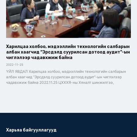
Харилцаа холбоо, мэдээллийн технологийн салбарын
албан хаагчид “Эрсдэлд суурилсан дотоод аудит”-ын
чиглэлээр чадавхжиж байна
2022-11-25
ҮЙЛ ЯВДАЛ Харилцаа холбоо, мэдээллийн технологийн салбарын
албан хаагчид “Эрсдэлд суурилсан дотоод аудит”-ын чиглэлээр
чадавхжиж байна 2022.11.25 ЦХХХЯ-ны Хяналт шинжилгээ,
Харьяа байгууллагууд