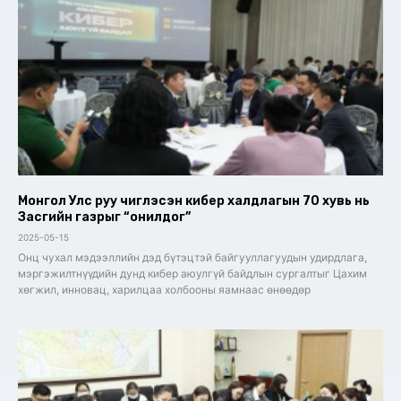
Монгол Улс руу чиглэсэн кибер халдлагын 70 хувь нь
Засгийн газрыг “онилдог”
2025-05-15
Онц чухал мэдээллийн дэд бүтэцтэй байгууллагуудын удирдлага,
мэргэжилтнүүдийн дунд кибер аюулгүй байдлын сургалтыг Цахим
хөгжил, инновац, харилцаа холбооны яамнаас өнөөдөр