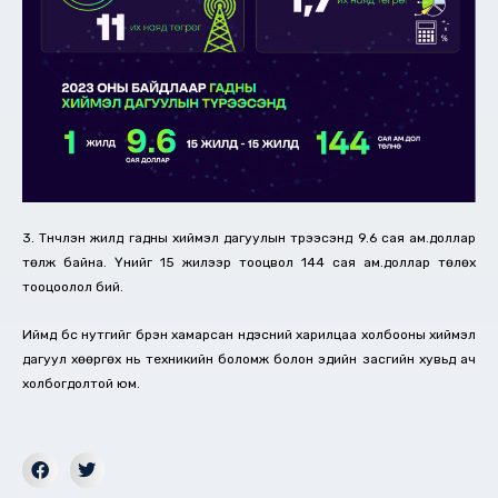
3. Түүнчлэн жилд гадны хиймэл дагуулын түрээсэнд 9.6 сая ам.доллар
төлж байна. Үүнийг 15 жилээр тооцвол 144 сая ам.доллар төлөх
тооцоолол бий.
Иймд бүс нутгийг бүрэн хамарсан үндэсний харилцаа холбооны хиймэл
дагуул хөөргөх нь техникийн боломж болон эдийн засгийн хувьд ач
холбогдолтой юм.