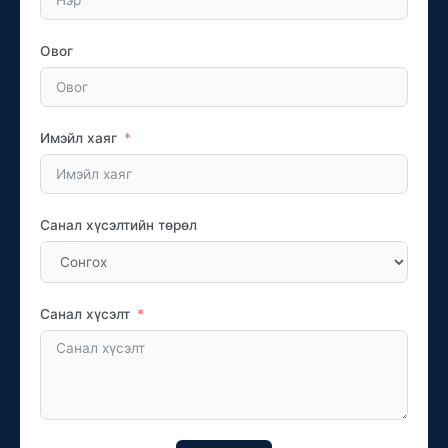
Овог
Имэйл хаяг
Санал хүсэлтийн төрөл
Санал хүсэлт