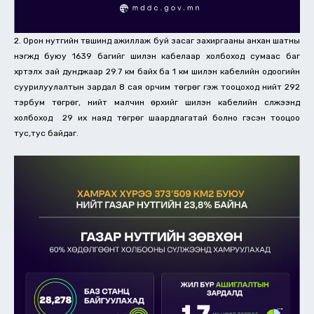
2. Орон нутгийн түвшинд ажиллаж буй засаг захиргааны анхан шатны
нэгжүүд буюу 1639 багийг шилэн кабелаар холбоход сумаас баг
хүртэлх зай дунджаар 29.7 км байх ба 1 км шилэн кабелийн одоогийн
суурилуулалтын зардал 8 сая орчим төгрөг гэж тооцоход нийт 292
тэрбум төгрөг, нийт малчин өрхийг шилэн кабелийн сүлжээнд
холбоход 29 их наяд төгрөг шаардлагатай болно гэсэн тооцоо
тус,тус байдаг.