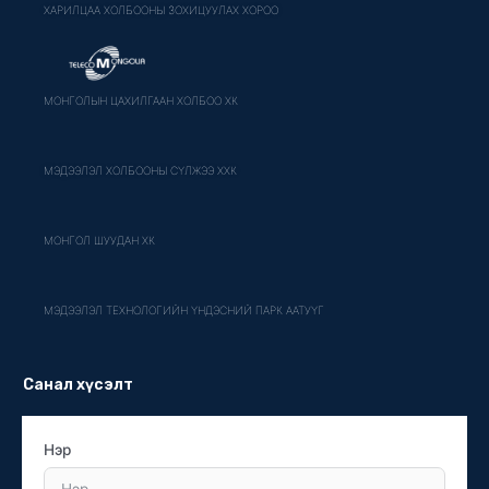
ХАРИЛЦАА ХОЛБООНЫ ЗОХИЦУУЛАХ ХОРОО
МОНГОЛЫН ЦАХИЛГААН ХОЛБОО ХК
МЭДЭЭЛЭЛ ХОЛБООНЫ СҮЛЖЭЭ ХХК
МОНГОЛ ШУУДАН ХК
МЭДЭЭЛЭЛ ТЕХНОЛОГИЙН ҮНДЭСНИЙ ПАРК ААТУҮГ
Санал хүсэлт
Нэр