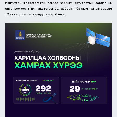
байгуулах шаардлагатай бөгөөд хөрөнгө оруулалтын зардал нь
ойролцоогоор 11 их наяд төгрөг болох ба жил бүр ашиглалтын зардал
1,7 их наяд төгрөг зарцуулахаар байна.