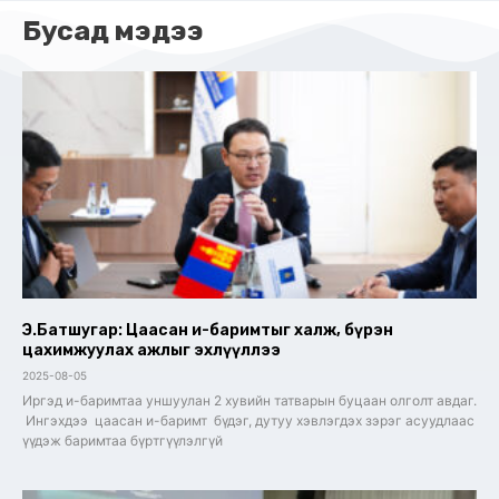
Бусад мэдээ
Э.Батшугар: Цаасан и-баримтыг халж, бүрэн
цахимжуулах ажлыг эхлүүллээ
2025-08-05
Иргэд и-баримтаа уншуулан 2 хувийн татварын буцаан олголт авдаг.
Ингэхдээ цаасан и-баримт бүдэг, дутуу хэвлэгдэх зэрэг асуудлаас
үүдэж баримтаа бүртгүүлэлгүй