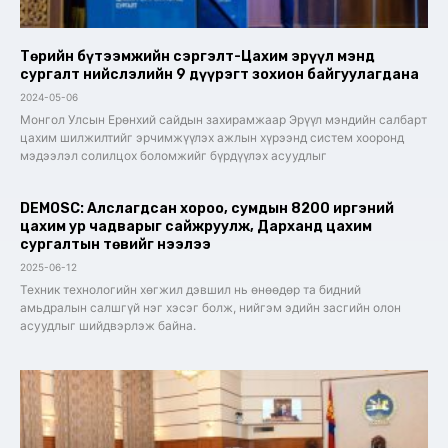
Төрийн бүтээмжийн сэргэлт-Цахим эрүүл мэнд
сургалт нийслэлийн 9 дүүрэгт зохион байгуулагдана
2024-05-06
Монгол Улсын Ерөнхий сайдын захирамжаар Эрүүл мэндийн салбарт
цахим шилжилтийг эрчимжүүлэх ажлын хүрээнд систем хооронд
мэдээлэл солилцох боломжийг бүрдүүлэх асуудлыг
DEMOSC: Алслагдсан хороо, сумдын 8200 иргэний
цахим ур чадварыг сайжруулж, Дарханд цахим
сургалтын төвийг нээлээ
2025-06-12
Техник технологийн хөгжил дэвшил нь өнөөдөр та бидний
амьдралын салшгүй нэг хэсэг болж, нийгэм эдийн засгийн олон
асуудлыг шийдвэрлэж байна.