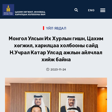
Skip
Me
Search
to
ENG
content
ҮЙЛ ЯВДАЛ
Монгол Улсын Их Хурлын гишүүн, Цахим
хөгжил, харилцаа холбооны сайд
Н.Учрал Катар Улсад ажлын айлчлал
хийж байна
2023-11-24