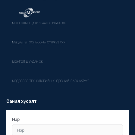
МОНГОЛЫН ЦАХИЛГААН ХОЛБОО ХК
МЭДЭЭЛЭЛ ХОЛБООНЫ СҮЛЖЭЭ ХХК
МОНГОЛ ШУУДАН ХК
МЭДЭЭЛЭЛ ТЕХНОЛОГИЙН ҮНДЭСНИЙ ПАРК ААТУҮГ
Санал хүсэлт
Нэр