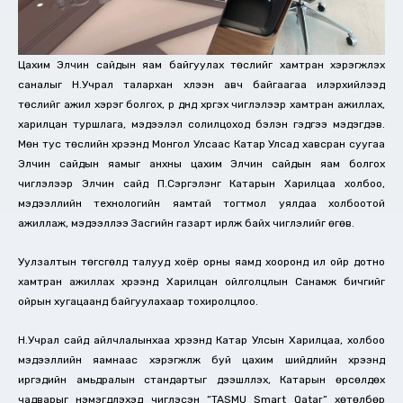
Цахим Элчин сайдын яам байгуулах төслийг хамтран хэрэгжүүлэх
саналыг Н.Учрал талархан хүлээн авч байгаагаа илэрхийлээд
төслийг ажил хэрэг болгох, үр дүнд хүргэх чиглэлээр хамтран ажиллах,
харилцан туршлага, мэдээлэл солилцоход бэлэн гэдгээ мэдэгдэв.
Мөн тус төслийн хүрээнд Монгол Улсаас Катар Улсад хавсран суугаа
Элчин сайдын яамыг анхны цахим Элчин сайдын яам болгох
чиглэлээр Элчин сайд П.Сэргэлэнг Катарын Харилцаа холбоо,
мэдээллийн технологийн яамтай тогтмол уялдаа холбоотой
ажиллаж, мэдээллээ Засгийн газарт ирүүлж байх чиглэлийг өгөв.
Уулзалтын төгсгөлд талууд хоёр орны яамд хооронд илүү ойр дотно
хамтран ажиллах хүрээнд Харилцан ойлголцлын Санамж бичгийг
ойрын хугацаанд байгуулахаар тохиролцлоо.
Н.Учрал сайд айлчлалынхаа хүрээнд Катар Улсын Харилцаа, холбоо
мэдээллийн яамнаас хэрэгжүүлж буй цахим шийдлийн хүрээнд
иргэдийн амьдралын стандартыг дээшлүүлэх, Катарын өрсөлдөх
чадварыг нэмэгдүүлэхэд чиглэсэн “TASMU Smart Qatar” хөтөлбөр