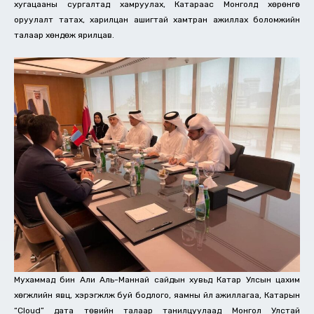
хугацааны сургалтад хамруулах, Катараас Монголд хөрөнгө
оруулалт татах, харилцан ашигтай хамтран ажиллах боломжийн
талаар хөндөж ярилцав.
Мухаммад бин Али Аль-Маннай сайдын хувьд Катар Улсын цахим
хөгжлийн явц, хэрэгжүүлж буй бодлого, яамны үйл ажиллагаа, Катарын
“Cloud” дата төвийн талаар танилцуулаад Монгол Улстай