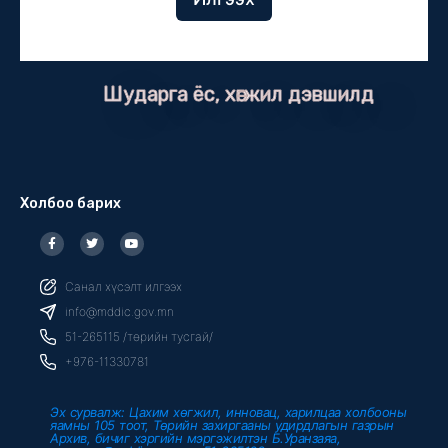
Шударга ёс, хөгжил дэвшилд
Холбоо барих
F
T
Y
a
w
o
c
i
u
e
t
t
b
t
u
Санал хүсэлт илгээх
o
e
b
o
r
e
info@mddic.gov.mn
k
-
51-265115 /төрийн тусгай/
f
+976-11330781
Эх сурвалж: Цахим хөгжил, инновац, харилцаа холбооны
яамны 105 тоот, Төрийн захиргааны удирдлагын газрын
Архив, бичиг хэргийн мэргэжилтэн Б.Уранзаяа,