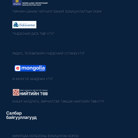
ТӨРИЙН ЦАХИМ ҮЙЛЧИЛГЭЭНИЙ ЗОХИЦУУЛАЛТЫН ГАЗАР
"ҮНДЭСНИЙ ДАТА ТӨВ" УТҮГ
РАДИО, ТЕЛЕВИЗИЙН ҮНДЭСНИЙ СҮЛЖЭЭ УТҮГ
И-МОНГОЛ АКАДЕМИ УТҮГ
КИБЕР ХАЛДЛАГА, ЗӨРЧИЛТЭЙ ТЭМЦЭХ НИЙТИЙН ТӨВ УТҮГ
Салбар
байгууллагууд
ХАРИЛЦАА ХОЛБООНЫ ЗОХИЦУУЛАХ ХОРОО