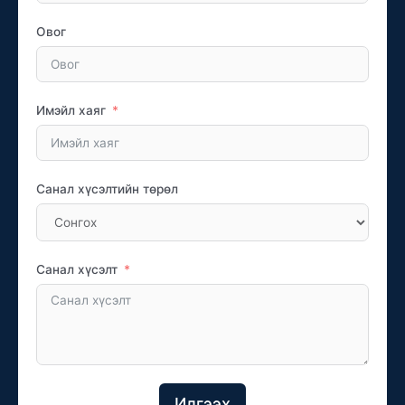
Овог
Имэйл хаяг
Санал хүсэлтийн төрөл
Санал хүсэлт
Илгээх