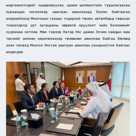
мэргэжилтнүүдийг чадавхжуулах, цахим шилжилтийн туршлагаасаа
хуваалцах чиглэлээр хамтран ажиллахад бэлэн байгаагаа
илэрхийлээд Монголын талаас тодорхой төсөл, хөтөлбөрүүд тавьсан
тохиолдолд урт хугацааны хөрөнгө оруулалт хийх боломжийг
судлахаа нотлов. Мөн тэрээр Катар Улс цахим Элчин сайдын яам
төслийг анхлан хэрэгжүүлэхээр төлөвлөн ажиллаж байгаа бөгөөд
энэхүү төсөлд Монгол Улстай хамтран ажиллах сонирхолтой байгааг
мэдэгдэв.