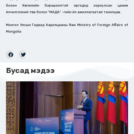
болон Хөгжлийн бэрхшээлтэй иргэдэд зориулсан цахим
үйлчилгээний төв болох “МАДА” -гийн үйл ажиллагаатай танилцав.
Монгол Улсын Гадаад Харилцааны Яам Ministry of Foreign Affairs of
Mongolia
Бусад мэдээ