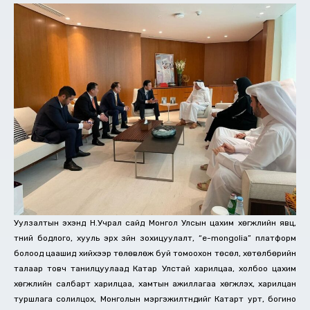
Уулзалтын эхэнд Н.Учрал сайд Монгол Улсын цахим хөгжлийн явц,
түүний бодлого, хууль эрх зүйн зохицуулалт, “e-mongolia” платформ
болоод цаашид хийхээр төлөвлөж буй томоохон төсөл, хөтөлбөрийн
талаар товч танилцуулаад Катар Улстай харилцаа, холбоо цахим
хөгжлийн салбарт харилцаа, хамтын ажиллагаа хөгжүүлэх, харилцан
туршлага солилцох, Монголын мэргэжилтнүүдийг Катарт урт, богино