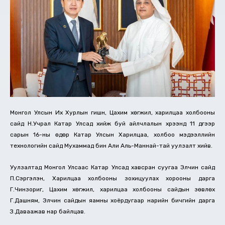
Монгол Улсын Их Хурлын гишүүн, Цахим хөгжил, харилцаа холбооны
сайд Н.Учрал Катар Улсад хийж буй айлчлалын хүрээнд 11 дүгээр
сарын 16-ны өдөр Катар Улсын Харилцаа, холбоо мэдээллийн
технологийн сайд Мухаммад бин Али Аль-Маннай-тай уулзалт хийв.
Уулзалтад Монгол Улсаас Катар Улсад хавсран суугаа Элчин сайд
П.Сэргэлэн, Харилцаа холбооны зохицуулах хорооны дарга
Г.Чинзориг, Цахим хөгжил, харилцаа холбооны сайдын зөвлөх
Г.Дашням, Элчин сайдын яамны хоёрдугаар нарийн бичгийн дарга
З.Даваажав нар байлцав.